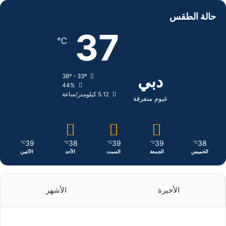
س
ن
س
حالة الطقس
ب
ك
ت
37
℃
و
د
ق
ك
إ
ر
دبي
38º - 33º
44%
ن
ا
5.12 كيلومتر/ساعة
غيوم متفرقة
م
39
38
39
39
38
℃
℃
℃
℃
℃
الخميس
الجمعة
السبت
الأحد
الأثنين
الأخيرة
الأشهر