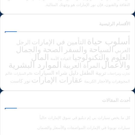
الثقافة والفنون، فإن نور الإمارات هو وجهتك المثالية.
الأقسام الرئيسية
أسلوب حياة
التأمين في الإمارات
الرجل
الصحة والجمال
السياحة والسفر
العربي
المال
العلوم والتكنولوجيا
القيادة الآمنة
الموارد البشرية
والأعمال
المرأة العربية
دليل شراء السيارات
تربية الطفل
عالم
تجارب ومراجعات
عالم السيارات
عقارات الإمارات
نور كاست
المجوهرات والأحجار الكريمة
أحدث المقالات
كل ما يخص سيارات بي إم دبليو في سوق الإمارات حالياً
سيارات تويوتا في الإمارات المواصفات والأسعار والضمان