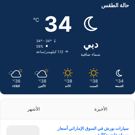
س
ن
س
حالة الطقس
ب
ك
ت
34
℃
و
د
ق
ك
إ
ر
دبي
34º - 34º
58%
ن
ا
1.12 كيلومتر/ساعة
سماء صافية
م
36
38
38
38
34
℃
℃
℃
℃
℃
الجمعة
السبت
الأحد
الأثنين
الثلاثاء
الأخيرة
الأشهر
سيارات بورش في السوق الإماراتي أسعار
ومواصفات وتكاليف