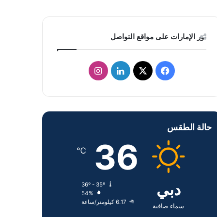
نور الإمارات على مواقع التواصل
ف
ل
ا
ي
X
ي
ن
س
ن
س
حالة الطقس
ب
ك
ت
36
و
د
ق
℃
ك
إ
ر
دبي
36º - 35º
ن
ا
54%
6.17 كيلومتر/ساعة
م
سماء صافية