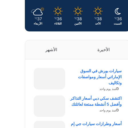
37
36
38
38
36
℃
℃
℃
℃
℃
السبت
الأحد
الأثنين
الثلاثاء
الأربعاء
الأخيرة
الأشهر
سيارات بورش في السوق
الإماراتي أسعار ومواصفات
وتكاليف
منذ يوم واحد
اكتشف سكي دبي أسعار التذاكر
وأفضل 5 أنشطة ممتعة لعائلتك
منذ يوم واحد
أسعار وطرازات سيارات جي إم