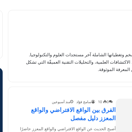
يل التخطيط المالي
لمجالات المتنوعة في 2026
 والواقع المعزز دليل مفصل
طلق ليالي إنفيديا استوديو 6 بدبي
 وتغطياتها الشاملة آخر مستجدات العلوم والتكنولوجيا.
لاكتشافات العلمية، والتحليلات التقنية العميقّة التي تشكل
المعرفة الموثوقة.
0
10
سامح فؤاد
منذ أسبوعين
الفرق بين الواقع الافتراضي والواقع
المعزز دليل مفصل
أصبح الحديث عن الواقع الافتراضي والواقع المعزز حاضرًا