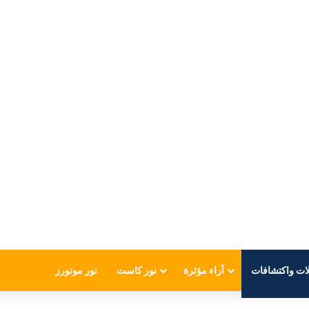
6
ات واكتشافات
آراء مؤثرة
نور كاست
نور موتورز