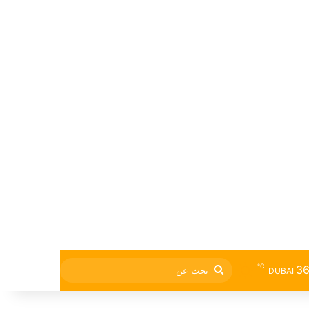
℃
3
بحث
DUBAI
عن