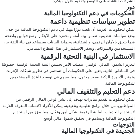
الشركات الناشئة على التوسع وتقديم حلول مبتكرة.
دور
الحكومات في دعم التكنولوجيا المالية
تطوير سياسات تنظيمية داعمة
يمكن للحكومات العربية أن تلعب دورًا مهمًا في دعم التكنولوجيا المالية من خلال
وضع سياسات تنظيمية تضمن بيئة آمنة ومحفزة على الابتكار. وضع قوانين واضحة
فيما يتعلق بالأمان الرقمي، والشفافية، وحماية البيانات سيساعد في بناء الثقة بين
المستخدمين والشركات، ويحفز الاستثمار في هذا القطاع المتنامي.
الاستثمار في البنية التحتية الرقمية
لتعزيز الشمول المالي الرقمي، يتطلب الأمر تحسين البنية التحتية الرقمية، خصوصًا
في المناطق النائية. يتعين على الحكومات أن تستثمر في تطوير شبكات الإنترنت
وتوفير الأجهزة الذكية بسعر معقول، مما يسهم في توسيع قاعدة المستخدمين
للتكنولوجيا المالية.
دعم التعليم والتثقيف المالي
يمكن للحكومات تقديم مبادرات تهدف إلى نشر الوعي المالي الرقمي بين
المواطنين. من خلال برامج تعليمية وتثقيفية، يمكن للأفراد اكتساب المعرفة اللازمة
لاستخدام الخدمات المالية الرقمية بشكل آمن وفعّال، مما يعزز من استخدام
التكنولوجيا المالية ويساهم في تحقيق شمول مالي أوسع.
التوجهات
الجديدة في التكنولوجيا المالية