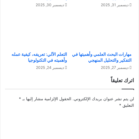
ك
خ
ديسمبر 31, 2025
ديسمبر 30, 2025
ل
ط
م
ا
ا
ء
ت
ل
ح
ت
ت
ح
ا
ق
ج
مهارات البحث العلمي وأهميتها في
التعلم الآلي: تعريفه، كيفية عمله
ي
التفكير والتحليل المنهجي
وأهميته في التكنولوجيا
م
ق
ع
ديسمبر 27, 2025
ديسمبر 24, 2025
ا
ر
ل
اترك تعليقاً
ف
ن
ت
م
ه
و
لن يتم نشر عنوان بريدك الإلكتروني.
الحقول الإلزامية مشار إليها بـ
*
و
التعليق
*
ا
ل
ت
م
ي