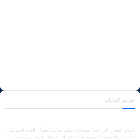
عن نور الإمارات
الموقع العصري الذي يلبي اهتماماتك بشكل مثالي! نعلم أن العالم اليوم مليء
بالأحداث والتطورات السريعة، ولذا نقدم لك مجموعة متنوعة من المقالات