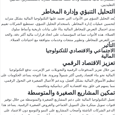
التقليديين.
التحليل التنبؤي وإدارة المخاطر
يُعد التحليل التنبؤي من الأدوات التي تعتمد عليها التكنولوجيا المالية بشكل متزايد
لتحسين عمليات إدارة المخاطر. باستخدام التحليل التنبؤي، تستطيع الشركات تقييم
مدى احتمال التعرض للمخاطر المالية بناءً على بيانات تاريخية وأنماط سلوك
العملاء. هذه الأدوات تساعد المؤسسات على اتخاذ قرارات مالية أكثر دقة، والحد
من التعرض للمخاطر، وتطوير منتجات وخدمات متوافقة مع احتياجات العملاء.
التأثير
الاجتماعي والاقتصادي للتكنولوجيا
المالية
تعزيز الاقتصاد الرقمي
من خلال تعزيز المدفوعات الرقمية والتحويلات عبر الإنترنت، تدفع التكنولوجيا
المالية نحو بناء اقتصاد رقمي أكثر شمولاً ومرونة. هذا التوجه يساعد الحكومات على
تنظيم الأسواق المالية بشكل أفضل، ويدعم الأعمال الصغيرة في التحول الرقمي،
مما يسهم في خلق بيئة اقتصادية أكثر ديناميكية وتنافسية.
تمكين المشاريع الصغيرة والمتوسطة
تعمل التكنولوجيا المالية على دعم المشاريع الصغيرة والمتوسطة من خلال توفير
قنوات تمويل مبتكرة مثل التمويل الجماعي والقروض الصغيرة الرقمية. يساعد هذا
الدعم الشركات الناشئة وأصحاب المشاريع على النمو والتوسع دون الاعتماد على