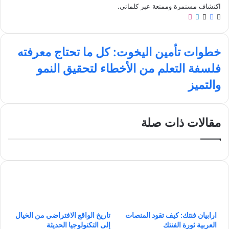
اكتشاف مستمرة وممتعة عبر كلماتي.
م
ف
ل
ا
و
ي
X
ي
ن
ق
س
ن
س
خ
ع
ب
ك
ت
خطوات تأمين اليخوت: كل ما تحتاج معرفته
ط
ا
و
د
ق
ف
فلسفة التعلم من الأخطاء لتحقيق النمو
و
ل
ك
إ
ر
ل
ا
و
ن
ا
والتميز
س
ي
ت
م
ف
ت
ب
ة
أ
ا
مقالات ذات صلة
م
ل
ي
ت
ن
ع
ا
ل
ل
م
ي
م
خ
ن
و
ا
ت
ارابيان فنتك: كيف تقود المنصات
تاريخ الواقع الافتراضي من الخيال
ل
:
العربية ثورة الفنتك
إلى التكنولوجيا الحديثة
أ