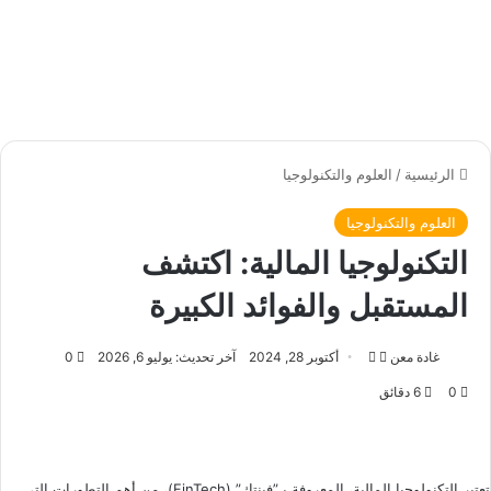
الرئيسية
/
العلوم والتكنولوجيا
العلوم والتكنولوجيا
التكنولوجيا المالية: اكتشف
المستقبل والفوائد الكبيرة
غادة معن
ت
أ
أكتوبر 28, 2024
آخر تحديث: يوليو 6, 2026
0
ا
ر
0
6 دقائق
ب
س
ع
ل
ع
ب
ل
ر
تعتبر التكنولوجيا المالية، المعروفة بـ”فينتك” (FinTech)، من أهم التطورات التي