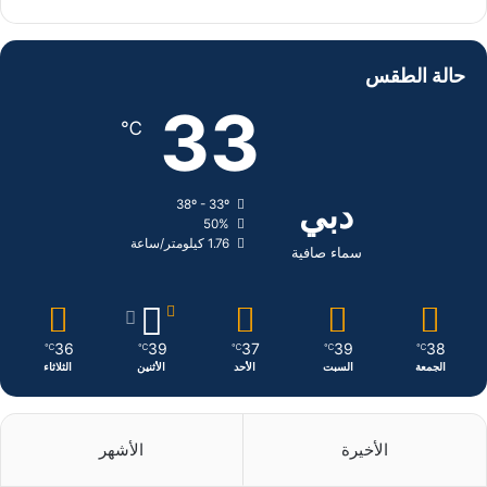
ي
X
ي
ن
س
ن
س
حالة الطقس
ب
ك
ت
33
℃
و
د
ق
ك
إ
ر
دبي
38º - 33º
50%
ن
ا
1.76 كيلومتر/ساعة
سماء صافية
م
36
39
37
39
38
℃
℃
℃
℃
℃
الجمعة
السبت
الأحد
الأثنين
الثلاثاء
الأخيرة
الأشهر