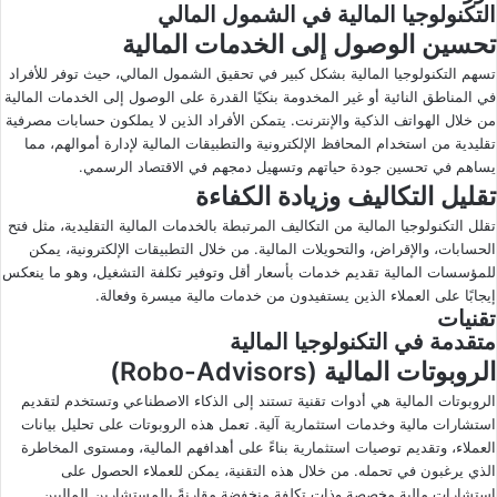
التكنولوجيا المالية في الشمول المالي
تحسين الوصول إلى الخدمات المالية
تسهم التكنولوجيا المالية بشكل كبير في تحقيق الشمول المالي، حيث توفر للأفراد
في المناطق النائية أو غير المخدومة بنكيًا القدرة على الوصول إلى الخدمات المالية
من خلال الهواتف الذكية والإنترنت. يتمكن الأفراد الذين لا يملكون حسابات مصرفية
تقليدية من استخدام المحافظ الإلكترونية والتطبيقات المالية لإدارة أموالهم، مما
يساهم في تحسين جودة حياتهم وتسهيل دمجهم في الاقتصاد الرسمي.
تقليل التكاليف وزيادة الكفاءة
تقلل التكنولوجيا المالية من التكاليف المرتبطة بالخدمات المالية التقليدية، مثل فتح
الحسابات، والإقراض، والتحويلات المالية. من خلال التطبيقات الإلكترونية، يمكن
للمؤسسات المالية تقديم خدمات بأسعار أقل وتوفير تكلفة التشغيل، وهو ما ينعكس
إيجابًا على العملاء الذين يستفيدون من خدمات مالية ميسرة وفعالة.
تقنيات
متقدمة في التكنولوجيا المالية
الروبوتات المالية (Robo-Advisors)
الروبوتات المالية هي أدوات تقنية تستند إلى الذكاء الاصطناعي وتستخدم لتقديم
استشارات مالية وخدمات استثمارية آلية. تعمل هذه الروبوتات على تحليل بيانات
العملاء، وتقديم توصيات استثمارية بناءً على أهدافهم المالية، ومستوى المخاطرة
الذي يرغبون في تحمله. من خلال هذه التقنية، يمكن للعملاء الحصول على
استشارات مالية مخصصة وذات تكلفة منخفضة مقارنةً بالمستشارين الماليين