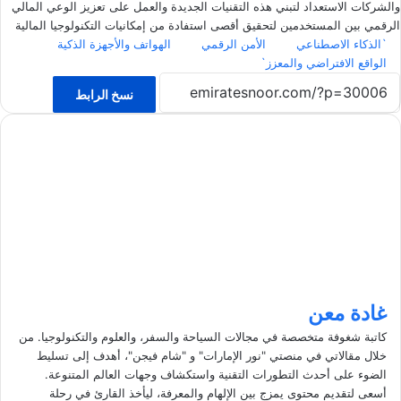
والشركات الاستعداد لتبني هذه التقنيات الجديدة والعمل على تعزيز الوعي المالي
الرقمي بين المستخدمين لتحقيق أقصى استفادة من إمكانيات التكنولوجيا المالية
`الذكاء الاصطناعي
الأمن الرقمي
الهواتف والأجهزة الذكية
الواقع الافتراضي والمعزز`
نسخ الرابط
غادة معن
كاتبة شغوفة متخصصة في مجالات السياحة والسفر، والعلوم والتكنولوجيا. من
خلال مقالاتي في منصتي "نور الإمارات" و "شام فيجن"، أهدف إلى تسليط
الضوء على أحدث التطورات التقنية واستكشاف وجهات العالم المتنوعة.
أسعى لتقديم محتوى يمزج بين الإلهام والمعرفة، ليأخذ القارئ في رحلة