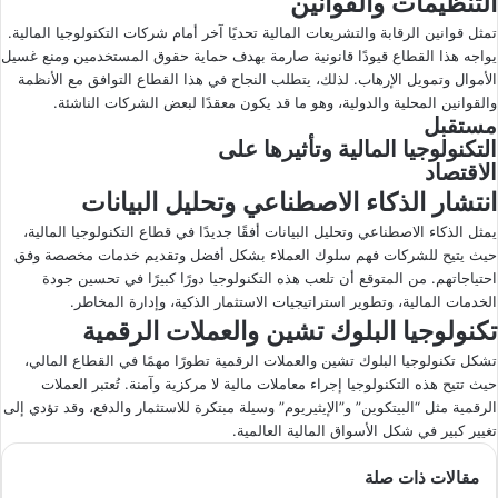
التنظيمات والقوانين
تمثل قوانين الرقابة والتشريعات المالية تحديًا آخر أمام شركات التكنولوجيا المالية.
يواجه هذا القطاع قيودًا قانونية صارمة بهدف حماية حقوق المستخدمين ومنع غسيل
الأموال وتمويل الإرهاب. لذلك، يتطلب النجاح في هذا القطاع التوافق مع الأنظمة
والقوانين المحلية والدولية، وهو ما قد يكون معقدًا لبعض الشركات الناشئة.
مستقبل
التكنولوجيا المالية وتأثيرها على
الاقتصاد
انتشار الذكاء الاصطناعي وتحليل البيانات
يمثل الذكاء الاصطناعي وتحليل البيانات أفقًا جديدًا في قطاع التكنولوجيا المالية،
حيث يتيح للشركات فهم سلوك العملاء بشكل أفضل وتقديم خدمات مخصصة وفق
احتياجاتهم. من المتوقع أن تلعب هذه التكنولوجيا دورًا كبيرًا في تحسين جودة
الخدمات المالية، وتطوير استراتيجيات الاستثمار الذكية، وإدارة المخاطر.
تكنولوجيا البلوك تشين والعملات الرقمية
تشكل تكنولوجيا البلوك تشين والعملات الرقمية تطورًا مهمًا في القطاع المالي،
حيث تتيح هذه التكنولوجيا إجراء معاملات مالية لا مركزية وآمنة. تُعتبر العملات
الرقمية مثل “البيتكوين” و”الإيثيريوم” وسيلة مبتكرة للاستثمار والدفع، وقد تؤدي إلى
تغيير كبير في شكل الأسواق المالية العالمية.
مقالات ذات صلة