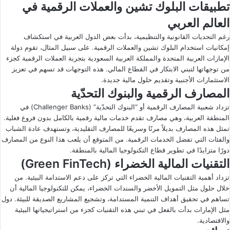
تطبيقات البلوك تشين والعملات الرقمية في
العالم العربي
رغم التحديات القانونية والتنظيمية، بدأت بعض الدول العربية في استكشاف
إمكانيات استخدام البلوك تشين والعملات الرقمية. على سبيل المثال، تقوم دولة
الإمارات العربية المتحدة والمملكة العربية السعودية بتجربة العملات الرقمية كجزء
من توجهاتها لتبني الابتكار في القطاع المالي. هذه التوجهات قد تسهم في تعزيز
الاستثمارات الأجنبية وتقديم حلول مالية جديدة.
المصارف الرقمية والبنوك التحدّية
تزداد شعبية المصارف الرقمية أو “البنوك التحدّية” (Challenger Banks) في
المنطقة العربية، وهي مصارف تقدم خدمات مالية رقمية بالكامل بدون فروع فعلية.
تمثل هذه المصارف بديلاً مرنًا وسريعًا للمصارف التقليدية، وتستهدف عادة الشباب
والفئات التي تفضل الخدمات الرقمية. من المتوقع أن يلعب هذا النوع من المصارف
دورًا متزايدًا في تطوير قطاع التكنولوجيا المالية بالمنطقة.
التقنيات المالية الخضراء (Green FinTech)
تزداد أهمية التقنيات المالية الخضراء التي تركز على دعم الاستدامة البيئية. من
خلال حلول مثل التمويل الأخضر والسندات الخضراء، يمكن للتكنولوجيا المالية أن
تساهم في تحقيق أهداف التنمية المستدامة، وتشجيع المشاريع الصديقة للبيئة. دول
مثل الإمارات بدأت بالفعل في تبني هذه التقنيات كجزء من استراتيجياتها البيئية
والاقتصادية.