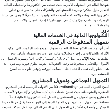
شهدها العالم في السنوات الأخيرة، حيث دمجت بين التكنولوجيا والخدمات المالية
ى
ي
لتقديم حلول مبتكرة وسريعة للمستهلكين والشركات على حد سواء. مع تطور
X
د
تكنولوجيا المعلومات والاتصالات، أصبحت التكنولوجيا المالية جزءًا لا يتجزأ من حياتنا
ا
اليومية، حيث تلعب دورًا رئيسيًا في تغيير طريقة إدارة الأموال، والاستثمار،
إ
والمعاملات المالية.
ل
دور
التكنولوجيا المالية في الخدمات المالية
ك
ت
تسهيل المدفوعات الرقمية
ر
أحد أبرز مجالات التكنولوجيا المالية هو تسهيل المدفوعات الرقمية، التي تمكن
و
الأفراد والشركات من إجراء معاملات مالية عبر الإنترنت بسهولة وأمان. تتيح
ن
تطبيقات الدفع الإلكتروني مثل “باي بال” و”فينمو” و”كاش آب” وسهولة الوصول إلى
الأموال، والتحكم بالمدفوعات، وحتى التحويلات الدولية بطرق فورية ومباشرة. أدى
ي
هذا التطور إلى تقليل الاعتماد على العملات الورقية وتوفير حلول مالية أسرع
ا
للمستخدمين.
التمويل الجماعي وتمويل المشاريع
أصبح التمويل الجماعي (Crowdfunding) من الأدوات الرئيسية لدعم المشاريع
الصغيرة والمتوسطة، حيث تسمح منصات مثل “كيك ستارتر” و”إنديغوغو” لأصحاب
المشاريع بجمع الأموال من المستثمرين الصغار. تُعد التكنولوجيا المالية عاملاً
مساعدًا في تمويل المشاريع دون الحاجة للجوء إلى البنوك، مما يخلق فرصًا جديدة
للمبتكرين وأصحاب الأفكار في الحصول على الدعم المالي من خلال شبكة الإنترنت.