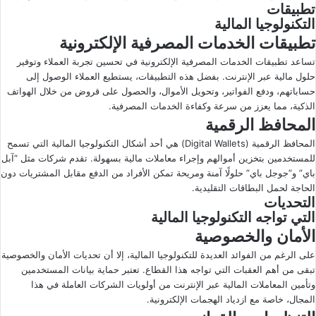
تطبيقات
التكنولوجيا المالية
تطبيقات الخدمات المصرفية الإلكترونية
تساعد تطبيقات الخدمات المصرفية الإلكترونية في تحسين تجربة العملاء وتوفير
حلول مالية عبر الإنترنت. بفضل هذه التطبيقات، يستطيع العملاء الوصول إلى
حساباتهم، ودفع الفواتير، وتحويل الأموال، والحصول على قروض من خلال الهواتف
الذكية، مما يعزز من سرعة وكفاءة الخدمات المصرفية.
المحافظ الرقمية
المحافظ الرقمية (Digital Wallets) هي أحد أشكال التكنولوجيا المالية التي تسمح
للمستخدمين بتخزين أموالهم وإجراء معاملات مالية بسهولة. تقدم شركات مثل “آبل
باي” و”جوجل باي” حلولًا آمنة ومريحة تمكن الأفراد من الدفع مقابل المشتريات دون
الحاجة لحمل البطاقات التقليدية.
التحديات
التي تواجه التكنولوجيا المالية
الأمان والخصوصية
على الرغم من الفوائد العديدة للتكنولوجيا المالية، إلا أن تحديات الأمان والخصوصية
تبقى من أهم العقبات التي تواجه هذا القطاع. تعتبر حماية بيانات المستخدمين
وتأمين المعاملات المالية عبر الإنترنت من أولويات الشركات العاملة في هذا
المجال، خاصة مع ازدياد الهجمات الإلكترونية.