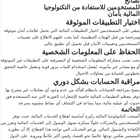
نصائح
للمستخدمين للاستفادة من التكنولوجيا
المالية بأمان
اختيار التطبيقات الموثوقة
ينبغي على المستخدمين اختيار التطبيقات المالية التي تحمل علامات أمان موثوقة
ومرخصة من قبل الهيئات التنظيمية، كما يجب عليهم الاطلاع على تقييمات
المستخدمين وتقييمات الأمان قبل تحميل أي تطبيق مالي.
الحفاظ على المعلومات الشخصية
يجب تجنب مشاركة المعلومات الشخصية أو المصرفية على التطبيقات غير الموثوقة
أو مع مصادر غير مأمونة. يُفضل استخدام كلمات مرور قوية وتفعيل خاصية التحقق
بخطوتين للحماية من محاولات الاحتيال.
مراقبة الحسابات بشكل دوري
ينصح بمراجعة الحسابات بانتظام للتأكد من عدم وجود أي معاملات غير مصرح بها.
توفر معظم التطبيقات المالية خاصية الإشعارات الفورية التي تنبه المستخدم فور
حدوث أي عملية مالية، مما يساعد في اكتشاف أي نشاط مشبوه بسرعة.
الخاتمة
أصبحت التكنولوجيا المالية ركيزة أساسية لقطاع الخدمات المالية، حيث توفر
للمستخدمين والشركات حلولًا مبتكرة تسهل الوصول إلى الخدمات المالية وتعزز من
الكفاءة والشمول المالي. ورغم التحديات التي تواجه هذا القطاع، إلا أن تطوره
المستمر يعكس توجهًا عالميًا نحو اقتصاد رقمي أكثر تكاملًا ومرونة. على الدول