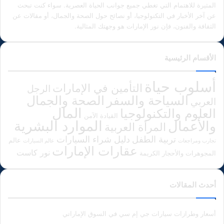
المثيرة للاهتمام التي تغطي جميع جوانب الحياة العصرية. سواء كنت تبحث
عن آخر الأخبار في التكنولوجيا، أو نصائح حول الصحة والجمال، أو مقالات عن
الثقافة والفنون، فإن نور الإمارات هو وجهتك المثالية.
الأقسام الرئيسية
أسلوب حياة
التأمين في الإمارات
الرجل
الصحة والجمال
السياحة والسفر
العربي
المال
العلوم والتكنولوجيا
القيادة الآمن
الموارد البشرية
والأعمال
المرأة العربية
دليل شراء السيارات
تربية الطفل
عالم
تجارب ومراجعات
عالم السيارات
عقارات الإمارات
نور كاست
المجوهرات والأحجار الكريمة
أحدث المقالات
أسعار وطرازات سيارات جي إم سي في السوق الإماراتي