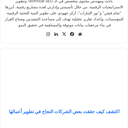
باحث ومهندس محتوى متخصص في الـ Technical SEO وتطوير
الاستراتيجيات الرقمية. من خلال تأسيسي وإدارتي لعدة مشاريع رقمية، أبرزها
"شام فيجن" و"نور الإمارات"، أركز جهودي على تطوير البنية التحتية الرقمية
للمؤسسات، وإعداد تقارير تحليلية تهدف إلى مساعدة التنفيذيين وصناع القرار
في بناء مرجعيات بيانات موثوقة والمساهمة في تحقيق النمو.
موق
في
‫X
لينك
انس
ع
سب
دإن
تقر
الوي
وك
ام
ب
ا
ك
ت
ش
ف
ك
ي
ف
ح
ق
اكتشف كيف حققت بعض الشركات النجاح في تطوير أعمالها
ق
ت
أ