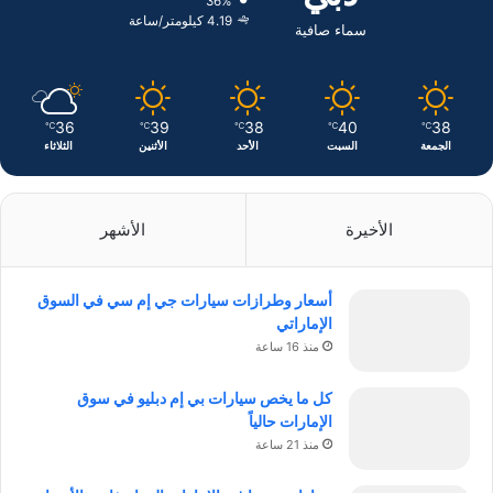
36%
ن
ا
4.19 كيلومتر/ساعة
سماء صافية
م
36
39
38
40
38
℃
℃
℃
℃
℃
الجمعة
السبت
الأحد
الأثنين
الثلاثاء
الأخيرة
الأشهر
أسعار وطرازات سيارات جي إم سي في السوق
الإماراتي
منذ 16 ساعة
كل ما يخص سيارات بي إم دبليو في سوق
الإمارات حالياً
منذ 21 ساعة