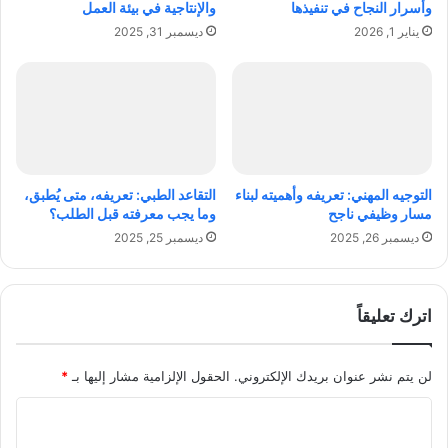
وأسرار النجاح في تنفيذها
والإنتاجية في بيئة العمل
ر
ي
يناير 1, 2026
ديسمبر 31, 2025
أ
ر
ع
و
م
ن
ا
و
ل
ق
ه
ت
ا
ه
م
التوجيه المهني: تعريفه وأهميته لبناء
التقاعد الطبي: تعريفه، متى يُطبق،
ب
مسار وظيفي ناجح
وما يجب معرفته قبل الطلب؟
ذ
ديسمبر 26, 2025
ديسمبر 25, 2025
ك
ا
ء
و
اترك تعليقاً
ك
ف
ا
لن يتم نشر عنوان بريدك الإلكتروني.
الحقول الإلزامية مشار إليها بـ
*
ء
ا
ة
؟
ل