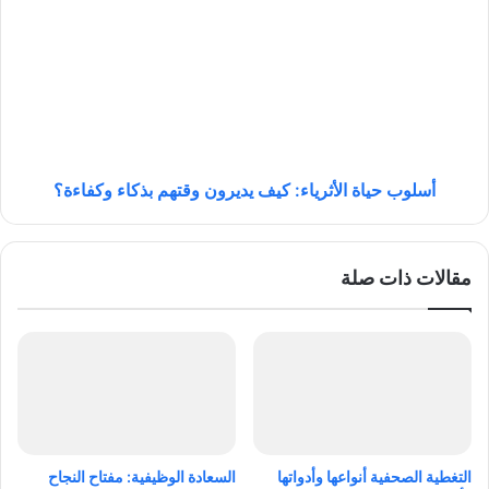
ب
س
ع
ل
ض
و
ا
ب
ل
ح
ش
ي
ر
ا
ك
ة
ا
ا
أسلوب حياة الأثرياء: كيف يديرون وقتهم بذكاء وكفاءة؟
ت
ل
ا
أ
ل
ث
مقالات ذات صلة
ن
ر
ج
ي
ا
ا
ح
ء
ف
:
ي
ك
ت
ي
ط
ف
و
ي
التغطية الصحفية أنواعها وأدواتها
السعادة الوظيفية: مفتاح النجاح
ي
د