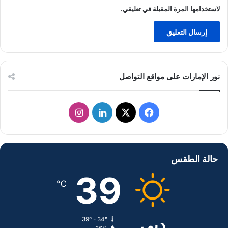
لاستخدامها المرة المقبلة في تعليقي.
نور الإمارات على مواقع التواصل
ف
ل
ا
ي
X
ي
ن
س
ن
س
حالة الطقس
ب
ك
ت
39
℃
و
د
ق
ك
إ
ر
دبي
39º - 34º