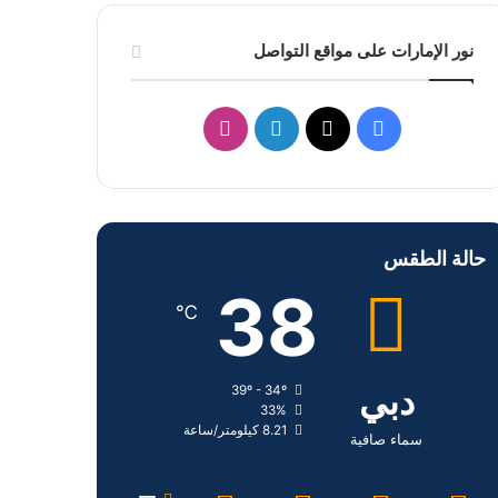
نور الإمارات على مواقع التواصل
ف
ل
ا
ي
X
ي
ن
س
ن
س
حالة الطقس
ب
ك
ت
38
و
د
ق
℃
ك
إ
ر
دبي
39º - 34º
ن
ا
33%
8.21 كيلومتر/ساعة
م
سماء صافية