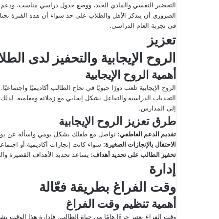
التحضير النفسي والمادي الجيد، ووضع جدول دراسي مناسب، ودعم ال
الضروري أن يتذكر الأهل والطلاب على حد سواء أن هذه الفترة تحتاج إ
في تجربة العام الدراسي.
تعزيز
الروح الإيجابية والتحفيز لدى الطل
أهمية الروح الإيجابية
الروح الإيجابية تلعب دورًا حيويًا في نجاح الطالب أكاديميًا واجتماعي
التحديات الدراسية والتفاعل بشكل إيجابي مع زملائه ومعلميه. لذلك،
إلى المدارس.
طرق تعزيز الروح الإيجابية
تقديم الدعم العاطفي
:
تواصل مع طفلك بشكل يومي واسأله عن يومه 
الاحتفال بالإنجازات الصغيرة
:
سواء كانت إنجازات أكاديمية أو اجتماعي
تحفيز الطالب على تحديد أهداف
:
يساعد تحديد الأهداف القصيرة والط
إدارة
وقت الفراغ بطريقة فعّالة
أهمية تنظيم وقت الفراغ
وقت الفراغ يعتبر جزءًا هامًا من حياة الطالب. فإدارة هذا الوقت 