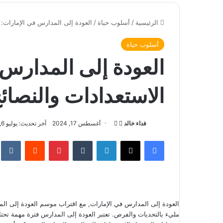
الرئيسية
/
أسلوب حياة
/
العودة إلى المدارس في الإمارات: 
أسلوب حياة
العودة إلى المدارس 
الاستعدادات والنصائ
فداء خالد
ت
أ
أغسطس 17, 2024
آخر تحديث: يوليو 6, 2026
ا
ر
فيسبوك
‫X
لينكدإن
‏Tumblr
بينتيريست
‏Reddit
‏te
ب
س
ع
ل
ع
ب
ل
ر
ى
ي
العودة إلى المدارس في الإمارات, مع اقتراب موسم العودة إلى المد
X
د
مليء بالتحديات والفرص. تعتبر العودة إلى المدارس فترة مهمة تحتا
ا