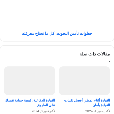
خ
ا
ل
ت
ي
ت
ج
أ
ا
م
ل
ي
ع
ن
خطوات تأمين اليخوت: كل ما تحتاج معرفته
ر
ا
ب
ل
ي
ي
مقالات ذات صلة
:
خ
ا
و
ك
ت
ت
:
ش
ك
ف
ل
أ
م
ج
ا
م
ت
القيادة أثناء المطر: أفضل تقنيات
القيادة الدفاعية: كيفية حماية نفسك
ل
ح
القيادة بأمان
على الطريق
ا
ت
ديسمبر 4, 2024
نوفمبر 6, 2024
ل
ا