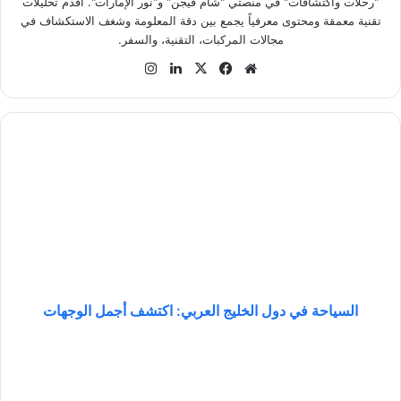
"رحلات واكتشافات" في منصتي "شام فيجن" و"نور الإمارات". أقدم تحليلات
تقنية معمقة ومحتوى معرفياً يجمع بين دقة المعلومة وشغف الاستكشاف في
مجالات المركبات، التقنية، والسفر.
موق
في
‫X
لينك
انس
ع
سب
دإن
تقر
الوي
وك
ام
ب
ا
ل
س
ي
ا
ح
ة
ف
ي
د
السياحة في دول الخليج العربي: اكتشف أجمل الوجهات
و
ل
خ
ا
ط
ل
و