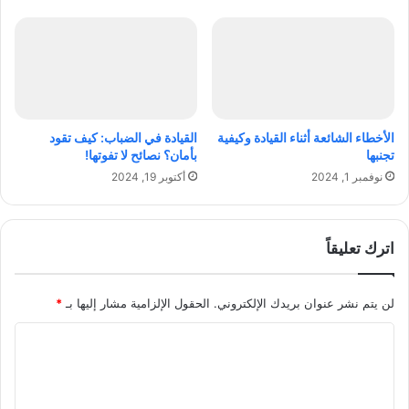
و
ج
ج
م
ه
ع
ا
ر
ت
ف
ت
ه
الأخطاء الشائعة أثناء القيادة وكيفية
القيادة في الضباب: كيف تقود
تجنبها
بأمان؟ نصائح لا تفوتها!
نوفمبر 1, 2024
أكتوبر 19, 2024
اترك تعليقاً
لن يتم نشر عنوان بريدك الإلكتروني.
الحقول الإلزامية مشار إليها بـ
*
ا
ل
ت