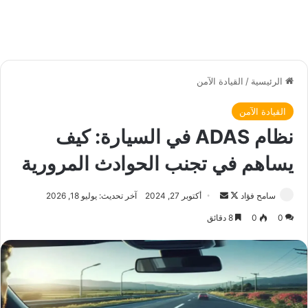
الرئيسية
/
القيادة الآمن
القيادة الآمن
نظام ADAS في السيارة: كيف
يساهم في تجنب الحوادث المرورية
سامح فؤاد
ت
أ
أكتوبر 27, 2024
آخر تحديث: يوليو 18, 2026
ا
ر
0
0
8 دقائق
ب
س
ع
ل
ع
ب
ل
ر
ى
ي