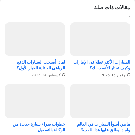
ل
س
مقالات ذات صلة
ط
ه
ف
:
ل
ا
ك
ك
م
ت
م
ش
ي
ف
ز
ا
اً
ل
السيارات الأكثر عطلا في الإمارات
لماذا أصبحت السيارات الدفع
أ
وكيف تختار الأنسب لك؟
الرباعي العائلية الخيار الأول؟
س
نوفمبر 15, 2025
أغسطس 24, 2025
ب
ا
ب
و
ا
ل
ح
ل
ما هي أسوأ السيارات في العالم
خطوات شراء سيارة جديدة من
و
ولماذا يطلق عليها هذا اللقب؟
الوكالة بالتفصيل
ل