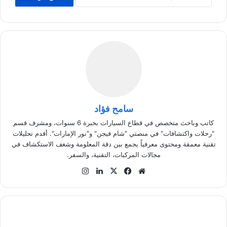
سامح فؤاد
كاتب وباحث متخصص في قطاع السيارات بخبرة 6 سنوات، ومشرف قسم
"رحلات واكتشافات" في منصتي "شام فيجن" و"نور الإمارات". أقدم تحليلات
تقنية معمقة ومحتوى معرفياً يجمع بين دقة المعلومة وشغف الاستكشاف في
مجالات المركبات، التقنية، والسفر.
موق
في
‫X
لينك
انس
ع
سب
دإن
تقر
الوي
وك
ام
ب
ت
ن