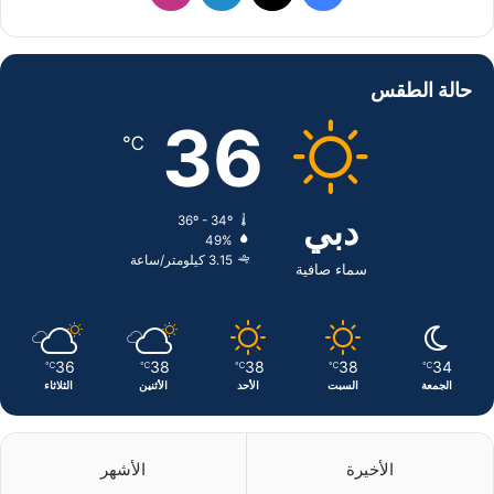
ي
X
ي
ن
س
ن
س
حالة الطقس
ب
ك
ت
36
℃
و
د
ق
ك
إ
ر
دبي
36º - 34º
49%
ن
ا
3.15 كيلومتر/ساعة
سماء صافية
م
36
38
38
38
34
℃
℃
℃
℃
℃
الجمعة
السبت
الأحد
الأثنين
الثلاثاء
الأخيرة
الأشهر