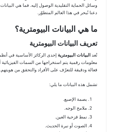
إ
وسائل الحماية التقليدية الوصول إليه. فما هي البيانات
ل
دعنا نُبحر في هذا العالم المتطوّر.
ك
ت
ما هي
البيانات البيومترية
؟
ر
و
تعريف
البيانات البيومترية
ن
ي
تُعد
البيانات البيومترية
إحدى الركائز الأساسية في أنظمة
ا
معلومات رقمية يتم استخراجها من السمات الفيزيائية أو 
فعالة ودقيقة للتعرّف على الأفراد والتحقق من هويتهم.
تشمل هذه البيانات ما يلي:
بصمة الإصبع.
ملامح الوجه.
نمط قزحية العين.
الصوت أو نبرة الحديث.