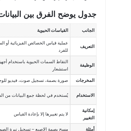
جدول يوضح الفرق بين
البيانات
الجانب
القياسات الحيوية
عملية قياس الخصائص الفيزيائية أو الس
التعريف
للفرد
التقاط السمات الحيوية باستخدام أجهز
الوظيفة
استشعار
المخرجات
صورة بصمة، تسجيل صوت، فيديو للوجه
الاستخدام
يُستخدم في لحظة جمع البيانات من الف
إمكانية
لا يتم تغييرها إلا بإعادة القياس
التغيير
أمثلة
مسح بصمة الإصبع – تسجيل نبرة الص