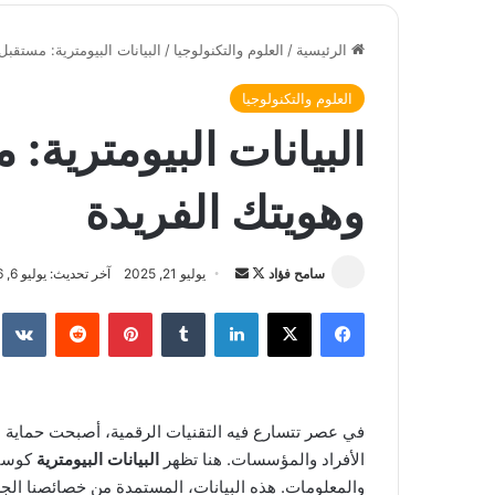
الرئيسية
/
العلوم والتكنولوجيا
/
البيانات البيومترية: مستقب
العلوم والتكنولوجيا
البيانات البيومترية:
وهويتك الفريدة
سامح فؤاد
ت
أ
يوليو 21, 2025
آخر تحديث: يوليو 6, 2026
ا
ر
فيسبوك
‫X
لينكدإن
‏Tumblr
بينتيريست
‏Reddit
‏te
ب
س
ع
ل
ع
ب
ل
ر
في عصر تتسارع فيه التقنيات الرقمية، أصبحت حماية ال
ى
ي
الأفراد والمؤسسات. هنا تظهر
البيانات البيومترية
كوسيل
X
د
والمعلومات. هذه البيانات، المستمدة من خصائصنا الجس
ا