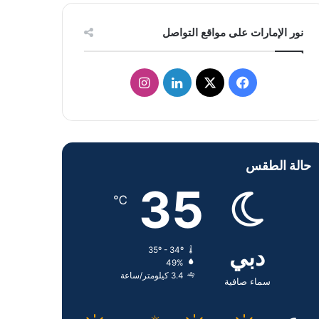
نور الإمارات على مواقع التواصل
ف
ل
ا
ي
X
ي
ن
س
ن
س
حالة الطقس
ب
ك
ت
35
و
د
ق
℃
ك
إ
ر
دبي
35º - 34º
ن
ا
49%
3.4 كيلومتر/ساعة
م
سماء صافية