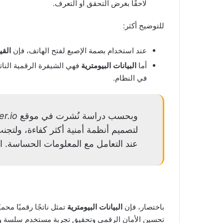
لاحقًا بغرض التحقق أو التعرف.
للتوضيح أكثر:
عند استخدام بصمة الإصبع لفتح الهاتف، فإن
القي
أما
البيانات البيومترية
فهي الشيفرة الرقمية النات
في النظام.
وبحسب دراسة نُشرت في موقع
r.io
لتصميم أنظمة أمنية أكثر كفاءة، ولتج
عند التعامل مع المعلومات الحساسة. المصدر: Appmaster.io، 
باختصار، فإن
البيانات البيومترية
تمثل ناتجًا رقميًا محمي
تحسين الأمان الرقمي وتحقيق تجربة مستخدم سلسة وآ