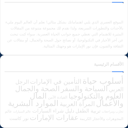
الموقع العصري الذي يلبي اهتماماتك بشكل مثالي! نعلم أن العالم اليوم مليء
بالأحداث والتطورات السريعة، ولذا نقدم لك مجموعة متنوعة من المقالات
المثيرة للاهتمام التي تغطي جميع جوانب الحياة العصرية. سواء كنت تبحث
عن آخر الأخبار في التكنولوجيا، أو نصائح حول الصحة والجمال، أو مقالات عن
الثقافة والفنون، فإن نور الإمارات هو وجهتك المثالية.
الأقسام الرئيسية
أسلوب حياة
التأمين في الإمارات
الرجل
الصحة والجمال
السياحة والسفر
العربي
المال
العلوم والتكنولوجيا
القيادة الآمن
الموارد البشرية
والأعمال
المرأة العربية
دليل شراء السيارات
تربية الطفل
عالم
تجارب ومراجعات
عالم السيارات
عقارات الإمارات
نور كاست
المجوهرات والأحجار الكريمة