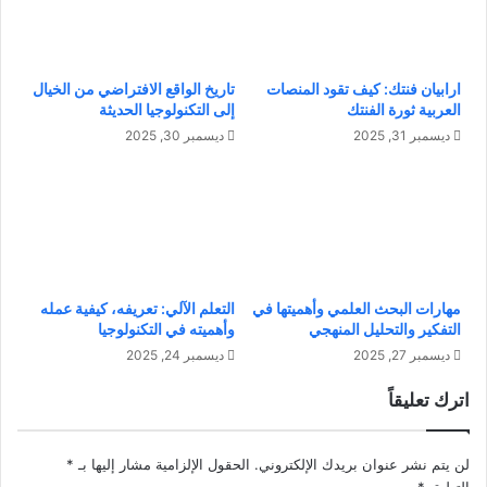
ي
ر
ة
ج
و
أ
ارابيان فنتك: كيف تقود المنصات
تاريخ الواقع الافتراضي من الخيال
ا
و
العربية ثورة الفنتك
إلى التكنولوجيا الحديثة
ل
ق
ت
ا
ديسمبر 31, 2025
ديسمبر 30, 2025
ع
ت
ل
ا
ي
ل
م
ع
:
م
س
ل
ر
:
مهارات البحث العلمي وأهميتها في
التعلم الآلي: تعريفه، كيفية عمله
ا
ه
التفكير والتحليل المنهجي
وأهميته في التكنولوجيا
ل
ل
ديسمبر 27, 2025
ديسمبر 24, 2025
ن
ي
ج
م
اترك تعليقاً
ا
ك
ح
ن
ف
ت
لن يتم نشر عنوان بريدك الإلكتروني.
الحقول الإلزامية مشار إليها بـ
*
ي
ط
التعليق
*