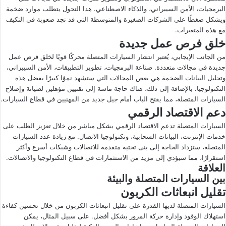
البرمجيات، الأمن السيبراني، والذكاء الاصطناعي. هذا التحول يتطلب موارد ضخمة
ويشكل ضغطًا على الشركات الصغيرة والمتوسطة التي قد تجد صعوبة في التكيف
مع هذه المتغيرات.
خلق فرص عمل جديدة
من الجانب الإيجابي، يُعتبر انتشار السيارات المتصلة محركًا قويًا لخلق فرص عمل
جديدة في مجالات متعددة. صناعة البرمجيات، تطوير التطبيقات، الأمن السيبراني،
وتحليل البيانات الضخمة هي بعض المجالات التي ستشهد نموًا كبيرًا بفضل هذه
التكنولوجيا. بالإضافة إلى ذلك، هناك حاجة ماسة إلى تقنيين مؤهلين لصيانة وإصلاح
السيارات المتصلة، مما يفتح الباب أمام جيل جديد من المهنيين في قطاع السيارات.
دعم الاقتصاد الرقمي
السيارات المتصلة تدعم الاقتصاد الرقمي بشكل مباشر من خلال تعزيز الطلب على
خدمات الإنترنت، البيانات السحابية، وتكنولوجيا الاتصال. مع زيادة عدد السيارات
المتصلة، ستزداد الحاجة إلى بنى تحتية متقدمة للاتصالات وشبكات أسرع وأكثر
استقرارًا، مما سيؤدي إلى مزيد من الاستثمارات في قطاع التكنولوجيا والاتصالات.
العلاقة
بين السيارات المتصلة والبيئة
تقليل انبعاثات الكربون
السيارات المتصلة لديها القدرة على تقليل انبعاثات الكربون من خلال تحسين كفاءة
استهلاك الوقود وإدارة حركة المرور بشكل أفضل. على سبيل المثال، يمكن