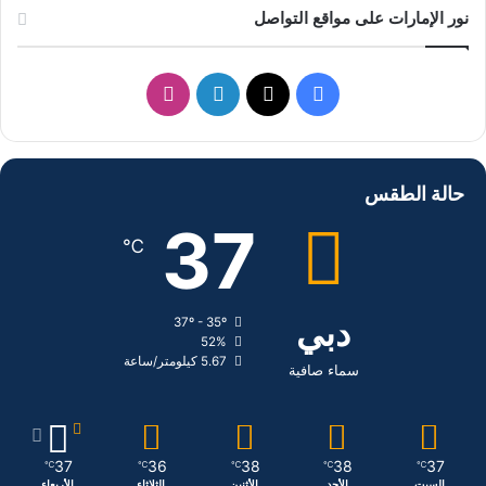
نور الإمارات على مواقع التواصل
ف
ل
ا
ي
X
ي
ن
س
ن
س
حالة الطقس
ب
ك
ت
37
℃
و
د
ق
ك
إ
ر
دبي
37º - 35º
52%
ن
ا
5.67 كيلومتر/ساعة
سماء صافية
م
37
36
38
38
37
℃
℃
℃
℃
℃
السبت
الأحد
الأثنين
الثلاثاء
الأربعاء