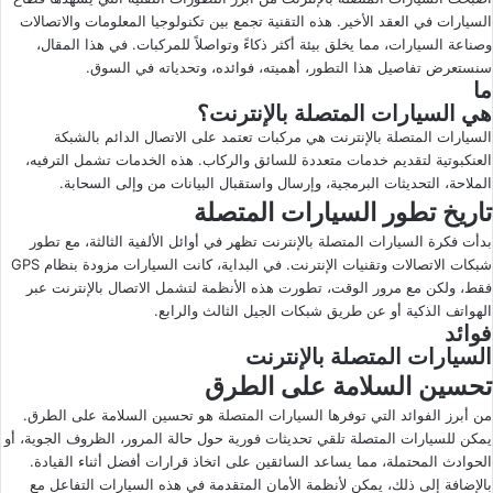
السيارات في العقد الأخير. هذه التقنية تجمع بين تكنولوجيا المعلومات والاتصالات
ى
ي
وصناعة السيارات، مما يخلق بيئة أكثر ذكاءً وتواصلاً للمركبات. في هذا المقال،
X
د
سنستعرض تفاصيل هذا التطور، أهميته، فوائده، وتحدياته في السوق.
ا
ما
إ
هي السيارات المتصلة بالإنترنت؟
ل
السيارات المتصلة بالإنترنت هي مركبات تعتمد على الاتصال الدائم بالشبكة
ك
العنكبوتية لتقديم خدمات متعددة للسائق والركاب. هذه الخدمات تشمل الترفيه،
ت
الملاحة، التحديثات البرمجية، وإرسال واستقبال البيانات من وإلى السحابة.
تاريخ تطور السيارات المتصلة
ر
و
بدأت فكرة السيارات المتصلة بالإنترنت تظهر في أوائل الألفية الثالثة، مع تطور
ن
شبكات الاتصالات وتقنيات الإنترنت. في البداية، كانت السيارات مزودة بنظام GPS
فقط، ولكن مع مرور الوقت، تطورت هذه الأنظمة لتشمل الاتصال بالإنترنت عبر
ي
الهواتف الذكية أو عن طريق شبكات الجيل الثالث والرابع.
ا
فوائد
السيارات المتصلة بالإنترنت
تحسين السلامة على الطرق
من أبرز الفوائد التي توفرها السيارات المتصلة هو تحسين السلامة على الطرق.
يمكن للسيارات المتصلة تلقي تحديثات فورية حول حالة المرور، الظروف الجوية، أو
الحوادث المحتملة، مما يساعد السائقين على اتخاذ قرارات أفضل أثناء القيادة.
بالإضافة إلى ذلك، يمكن لأنظمة الأمان المتقدمة في هذه السيارات التفاعل مع