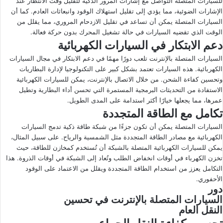
للسيارات المتصلة التواصل مع إشارات المرور الذكية لتقليل وقت الانتظار عند
الإشارات الضوئية، مما يؤدي إلى تقليل استهلاك الوقود وانبعاثات العادم. كما أن
السيارات المتصلة يمكن أن تساعد في تقليل الازدحام المروري، مما يقلل من
الوقت الذي تقضيه السيارات في حالة تشغيل المحرك بدون حركة فعالة.
دعم الابتكار في السيارات الكهربائية
السيارات المتصلة بالإنترنت تلعب دورًا مهمًا في دعم الابتكار في مجال السيارات
الكهربائية. هذه السيارات تعتمد بشكل كبير على التكنولوجيا لإدارة البطاريات
وتحسين كفاءة الشحن. من خلال الاتصال بالإنترنت، يمكن للسيارات الكهربائية
الاستفادة من التحديثات البرمجية المستمرة التي تحسن أداء البطارية وتطيل
عمرها، مما يجعلها خيارًا أكثر استدامة على المدى الطويل.
تكامل مع الطاقة المتجددة
السيارات المتصلة يمكن أن تكون جزءًا من شبكة طاقة ذكية تدمج السيارات
الكهربائية مع مصادر الطاقة المتجددة مثل الشمسية والرياح. على سبيل المثال،
يمكن للسيارات الكهربائية المتصلة بالشبكة أن تُستخدم كمخازن للطاقة، حيث
تخزن الكهرباء في أوقات انخفاض الطلب وتُعاد إلى الشبكة في أوقات الذروة. هذا
التكامل يعزز من استخدام الطاقة المتجددة ويقلل من الاعتماد على الوقود
الأحفوري.
دور
السيارات المتصلة بالإنترنت في تحسين
النقل العام