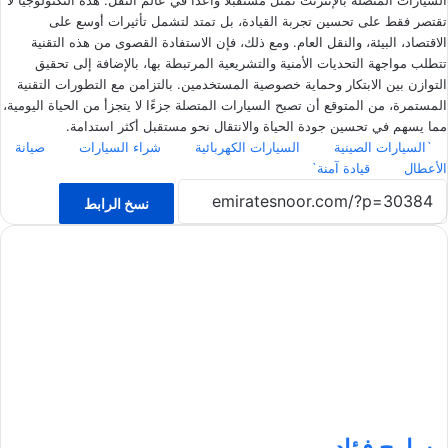
السيارات المتصلة بالإنترنت تمثل مستقبلًا واعدًا في عالم النقل. هذه التكنولوجيا لا
تقتصر فقط على تحسين تجربة القيادة، بل تمتد لتشمل تأثيرات أوسع على
الاقتصاد، البيئة، والنقل العام. ومع ذلك، فإن الاستفادة القصوى من هذه التقنية
تتطلب مواجهة التحديات الأمنية والتشريعية المرتبطة بها، بالإضافة إلى تحقيق
التوازن بين الابتكار وحماية خصوصية المستخدمين. بالتزامن مع التطورات التقنية
المستمرة، من المتوقع أن تصبح السيارات المتصلة جزءًا لا يتجزأ من الحياة اليومية،
مما يسهم في تحسين جودة الحياة والانتقال نحو مستقبل أكثر استدامة.
`السيارات الصينية
السيارات الكهربائية
شراء السيارات
صيانة
الأعطال
قيادة آمنة`
نسخ الرابط