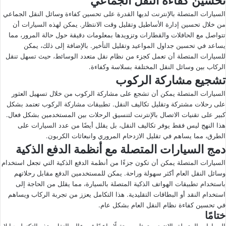
تحسين كفاءة النقل الجماعي
السيارات المتصلة بالإنترنت لديها القدرة على تحسين كفاءة وسائل النقل الجماعي
من خلال تحسين إدارة الأساطيل وتقليل وقت الانتظار. يمكن لهذه السيارات أن
تتواصل مع الحافلات والقطارات وتزويدها بمعلومات دقيقة حول حالة المرور، مما
يساعد في تحسين جداول المواعيد وتقليل التأخير. بالإضافة إلى ذلك، يمكن
للسيارات المتصلة أن تعمل كجزء من نظام نقل متعدد الوسائط، حيث تسهل تنقل
الركاب بين وسائل النقل المختلفة بسلاسة وكفاءة.
تشجيع مشاركة الركوب
السيارات المتصلة يمكن أن تشجع على مشاركة الركوب من خلال تسهيل العثور
على رحلات مشتركة وتقليل تكاليف النقل. تطبيقات مشاركة الركوب تعتمد بشكل
كبير على تقنيات الاتصال بالإنترنت لتنسيق الرحلات بين المستخدمين بشكل فعال.
هذا النهج ليس فقط يوفر تكاليف النقل، بل يقلل أيضًا من عدد السيارات على
الطرق، مما يساهم في تقليل الازدحام المروري وانبعاثات الكربون.
دمج السيارات المتصلة مع أنظمة الدفع الذكية
السيارات المتصلة يمكن أن تكون جزءًا من أنظمة الدفع الذكية التي تجعل استخدام
وسائل النقل العام أكثر سهولة وراحة. يمكن للمستخدمين الدفع مقابل رحلاتهم
باستخدام تطبيقات الهواتف الذكية المتصلة بالسيارة، مما يقلل من الحاجة إلى
استخدام النقد أو البطاقات التقليدية. هذا التكامل يعزز من تجربة الركاب ويساهم
في تحسين كفاءة نظام النقل العام بشكل عام.
ختامًا