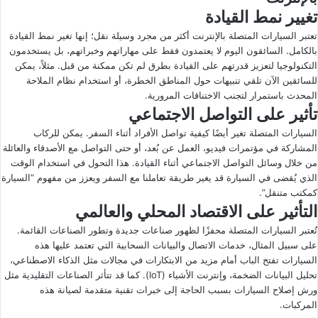
تغيير نمط القيادة
تعتبر السيارات المتصلة بالإنترنت أكثر من مجرد وسيلة نقل؛ إنها تغير نمط القيادة
بالكامل. السائقون اليوم لا يعتمدون فقط على مهاراتهم وخبراتهم، بل يستخدمون
التكنولوجيا لتعزيز قدرتهم على القيادة بطرق لم تكن ممكنة من قبل. مثلاً، يمكن
للسائقين الآن تلقي تنبيهات حول المناطق الخطرة، أو استخدام نظام الملاحة
المحدث باستمرار لتجنب الاختناقات المرورية.
تأثير على التواصل الاجتماعي
السيارات المتصلة تغير أيضًا كيفية تواصل الأفراد أثناء السفر. يمكن للركاب
المشاركة في مؤتمرات فيديو، العمل عن بُعد، أو حتى التواصل مع الأصدقاء والعائلة
من خلال وسائل التواصل الاجتماعي أثناء القيادة. هذا التحول في استخدام الوقت
الذي يُقضى في السيارة قد يغير طريقة تعاملنا مع السفر ويعزز من مفهوم “السيارة
كمكتب متنقل”.
التأثير على الاقتصاد المحلي والعالمي
تُعتبر السيارات المتصلة محفزًا لظهور صناعات جديدة وتطور الصناعات القائمة.
على سبيل المثال، خدمات الاتصال والبيانات السحابية التي تعتمد عليها هذه
السيارات تفتح الباب أمام مزيد من الابتكارات في مجالات مثل الذكاء الاصطناعي،
تحليل البيانات الضخمة، وإنترنت الأشياء (IoT). كما قد تتأثر الصناعات التقليدية مثل
ورش إصلاح السيارات بسبب الحاجة إلى خبرات تقنية متقدمة لصيانة هذه
المركبات.