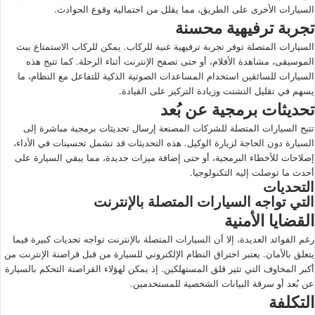
السيارات الأخرى على الطريق، مما يقلل من احتمالية وقوع الحوادث.
تجربة ترفيهية محسنة
السيارات المتصلة توفر تجربة ترفيهية غنية للركاب. يمكن للركاب الاستمتاع ببث
الموسيقى، مشاهدة الأفلام، أو حتى تصفح الإنترنت أثناء الرحلة. كما تتيح هذه
السيارات للسائقين استخدام المساعدات الصوتية الذكية للتفاعل مع النظام، ما
يسهم في تقليل التشتت وزيادة التركيز على القيادة.
تحديثات برمجية عن بُعد
تتيح السيارات المتصلة للشركات المصنعة إرسال تحديثات برمجية مباشرة إلى
السيارة دون الحاجة لزيارة الوكيل. هذه التحديثات قد تشمل تحسينات في الأداء،
إصلاحات للأخطاء البرمجية، أو حتى إضافة ميزات جديدة، مما يبقي السيارة على
أحدث ما توصلت إليه التكنولوجيا.
التحديات
التي تواجه السيارات المتصلة بالإنترنت
القضايا الأمنية
رغم الفوائد العديدة، إلا أن السيارات المتصلة بالإنترنت تواجه تحديات كبيرة فيما
يتعلق بالأمان. يعتبر اختراق النظام الإلكتروني للسيارة من قبل قراصنة الإنترنت من
أكبر المخاوف التي تثير قلق المستهلكين. إذ يمكن لهؤلاء القراصنة التحكم بالسيارة
عن بُعد أو سرقة البيانات الشخصية للمستخدمين.
التكلفة