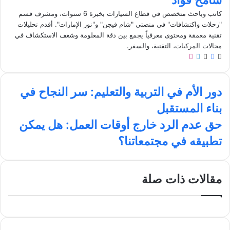
سامح فؤاد
كاتب وباحث متخصص في قطاع السيارات بخبرة 6 سنوات، ومشرف قسم
"رحلات واكتشافات" في منصتي "شام فيجن" و"نور الإمارات". أقدم تحليلات
تقنية معمقة ومحتوى معرفياً يجمع بين دقة المعلومة وشغف الاستكشاف في
مجالات المركبات، التقنية، والسفر.
م
ف
ل
ا
و
ي
X
ي
ن
ق
س
ن
س
د
ع
ب
ك
ت
دور الأم في التربية والتعليم: سر النجاح في
و
ا
و
د
ق
بناء المستقبل
ر
ل
ك
إ
ر
ا
و
ن
ا
ح
حق عدم الرد خارج أوقات العمل: هل يمكن
ل
ي
م
ق
تطبيقه في مجتمعاتنا؟
أ
ب
ع
م
د
ف
م
ي
ا
مقالات ذات صلة
ا
ل
ل
ر
ت
د
ر
خ
ب
ا