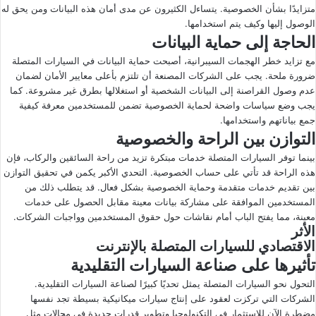
متزايدًا بشأن الخصوصية. يتساءل الكثيرون عن مدى أمان هذه البيانات ومن يحق له
الوصول إليها وكيف يتم استخدامها.
الحاجة إلى حماية البيانات
مع تزايد خطر الهجمات السيبرانية، أصبحت حماية البيانات في السيارات المتصلة
ضرورة ملحة. يجب على الشركات المصنعة أن تلتزم بأعلى معايير الأمان لضمان
عدم وصول القراصنة إلى البيانات الشخصية أو استغلالها بطرق غير مشروعة. كما
يجب وضع سياسات واضحة لحماية الخصوصية تضمن للمستخدمين معرفة كيفية
جمع بياناتهم واستخدامها.
التوازن بين الراحة والخصوصية
بينما توفر السيارات المتصلة خدمات مبتكرة تزيد من راحة السائقين والركاب، فإن
هذه الراحة قد تأتي على حساب الخصوصية. التحدي الأكبر يكمن في تحقيق التوازن
بين تقديم خدمات متقدمة وحماية الخصوصية بشكل فعال. قد يتطلب ذلك من
المستخدمين الموافقة على مشاركة بيانات معينة مقابل الحصول على خدمات
معينة، مما يفتح الباب أمام نقاشات حول حقوق المستخدمين وواجبات الشركات.
الأثر
الاقتصادي للسيارات المتصلة بالإنترنت
تأثيرها على صناعة السيارات التقليدية
التحول نحو السيارات المتصلة يمثل تحديًا كبيرًا لصناعة السيارات التقليدية.
الشركات التي تركزت لعقود على إنتاج سيارات ميكانيكية بسيطة تجد نفسها
مضطرة الآن للاستثمار في التكنولوجيا وتطوير قدرات جديدة في مجالات مثل