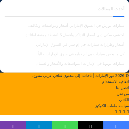
أحدث المقالات
سيارات بورش في السوق الإماراتي أسعار ومواصفات وتكاليف
اكتشف سكي دبي أسعار التذاكر وأفضل 5 أنشطة ممتعة لعائلتك
أسعار وطرازات سيارات جي إم سي في السوق الإماراتي
كل ما يخص سيارات بي إم دبليو في سوق الإمارات حالياً
سيارات تويوتا في الإمارات المواصفات والأسعار والضمان
© 2026
نور الإمارات
| نافذتك إلى محتوى ثقافي عربي متنوع.
اتفاقية الاستخدام
اتصل بنا
من نحن
الكتَاب
سياسة ملفات الكوكيز
‫X
فيسبوك
لينكدإن
انستقرام