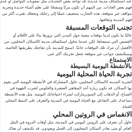
عند استكشاف مدينة جديدة، قد تواجه بعض التحديات مثل صعوبات التواصل أو عدم
فهم بعض العادات. من المهم أن تكون مرنًا ومنفتحًا على تعلم أشياء جديدة وتجربة
مواقف غير متوقعة. هذه التجارب ستضيف عمقًا إلى رحلتك وتجعلك تقترب أكثر من
فهم المدينة وثقافتها.
تجنب التوقعات المسبقة
غالبًا ما تكون لدينا توقعات معينة حول المدن التي نزورها بناءً على الأفلام أو
القصص التي سمعناها. لكن عندما تحاول استكشاف مدينة كالسكان المحليين، من
الأفضل أن تترك تلك التوقعات جانبًا. اسمح للمدينة بأن تفاجئك بطريقتها الخاصة،
وستكتشف جوانب غير متوقعة تجعل تجربتك أكثر غنى.
الاستمتاع
بالأنشطة اليومية البسيطة
تجربة الحياة المحلية اليومية
لتجربة المدينة كالسكان المحليين، حاول المشاركة في الأنشطة اليومية التي يقوم
بها السكان. قد تكون زيارة أحد المقاهي الصغيرة والجلوس لشرب القهوة في
الصباح، أو الذهاب إلى السوبرماركت لشراء احتياجاتك اليومية. مثل هذه الأنشطة
تساعدك على التفاعل مع الحياة اليومية في المدينة والتعرف على النمط المحلي
للحياة.
الانغماس في الروتين المحلي
حاول أن تتعرف على الروتين اليومي في المدينة، مثل أوقات الذروة في النقل
العام، أو متى يغادر السكان المحليون إلى العمل ويعودون. قد تكتشف أن هناك