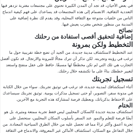
في بعض الأحيان، قد تجد أن المدن الكبيرة تحتوي على مجتمعات مغتربة تزدهر فيها
التعددية الثقافية. الانضمام إلى هذه المجتمعات قد يساعدك على فهم كيفية اندماج
الناس من خلفيات متنوعة مع الثقافة المحلية، وقد يقدم لك نظرة إضافية على
المدينة من منظور شخص مغترب يعيش فيها.
نصائح
إضافية لتحقيق أقصى استفادة من رحلتك
التخطيط ولكن بمرونة
عند التخطيط لاستكشاف مدينة جديدة، من الجيد أن تضع خطة تقريبية حول ما
ترغب في رؤيته وتجربته. لكن تذكر أن تترك مجالًا للمرونة والارتجال. قد تكون أفضل
التجارب هي تلك التي لم تكن مخططًا لها مسبقًا. حافظ على عقل منفتح واستعد
لتغيير خططك بناءً على ما تكتشفه خلال رحلتك.
تسجيل تجربتك
أثناء استكشافك لمدينة جديدة، قد ترغب في توثيق تجربتك. سواء من خلال الكتابة
في مدونة سفر، التصوير، أو حتى تسجيل مذكرات يومية. توثيق تجربتك سيساعدك
على الاحتفاظ بذكرياتك، ويعطيك فرصة لمشاركة هذه التجربة مع الآخرين.
الختام
استكشاف مدينة جديدة كالسكان المحليين ليس فقط تجربة ممتعة ومثيرة، بل هو
أيضًا فرصة للتعلم والنمو. عند السفر بأسلوب السكان المحليين، ستحصل على
تجربة أعمق وأكثر ثراءً مما قد تحصل عليه من خلال الطرق السياحية المعتادة. من
خلال التفاعل مع السكان، استكشاف الأماكن غير المعروفة، والاندماج في الثقافة