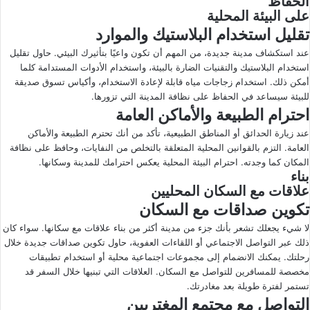
الحفاظ
على البيئة المحلية
تقليل استخدام البلاستيك والموارد
عند استكشاف مدينة جديدة، من المهم أن تكون واعيًا بتأثيرك البيئي. حاول تقليل
استخدام البلاستيك والتقنيات الضارة بالبيئة، واستخدام الأدوات المستدامة كلما
أمكن ذلك. استخدام زجاجات مياه قابلة لإعادة الاستخدام، وأكياس تسوق صديقة
للبيئة سيساعد في الحفاظ على نظافة المدينة التي تزورها.
احترام الطبيعة والأماكن العامة
عند زيارة الحدائق أو المناطق الطبيعية، تأكد من أنك تحترم الطبيعة والأماكن
العامة. التزم بالقوانين المحلية المتعلقة بالتخلص من النفايات، وحافظ على نظافة
المكان كما وجدته. احترام البيئة المحلية يعكس احترامك للمدينة وسكانها.
بناء
علاقات مع السكان المحليين
تكوين صداقات مع السكان
لا شيء يجعلك تشعر بأنك جزء من مدينة أكثر من بناء علاقات مع سكانها. سواء كان
ذلك عبر التواصل الاجتماعي أو اللقاءات العفوية، حاول تكوين صداقات جديدة خلال
رحلتك. يمكنك الانضمام إلى مجموعات اجتماعية محلية أو استخدام تطبيقات
مخصصة للمسافرين للتواصل مع السكان. العلاقات التي تبنيها خلال السفر قد
تستمر لفترة طويلة بعد مغادرتك.
التواصل مع مجتمع المغتربين