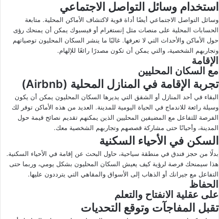
استخدام وسائل التواصل الاجتماعي
وسائل التواصل الاجتماعي أيضًا أداة قوية لاكتشاف الأماكن المحلية. متابعة
الحسابات المحلية على منصات مثل إنستغرام أو فيسبوك يمكن أن يمنحك رؤى
حول الأماكن والأحداث التي لا تعرفها. غالبًا ما ينشر السكان المحليون توصياتهم
وتجاربهم الشخصية، والتي يمكن أن تكون مصدرًا رائعًا للإلهام.
الإقامة
مع السكان المحليين
تجربة الإقامة في المنازل المحلية (Airbnb)
البقاء في أحد المنازل أو الشقق التي يديرها السكان المحليون يمكن أن يكون
وسيلة رائعة للاندماج في الحياة اليومية للمدينة. العديد من هذه الأماكن توفر لك
الفرصة للتفاعل مع المضيفين المحليين الذين يمكنهم تقديم نصائح قيمة حول
المدينة، وأحيانًا حتى مشاركة قصصهم وتجاربهم الشخصية معك.
السكن في الأحياء السكنية
بدلًا من حجز فندق في منطقة سياحية، حاول البحث عن إقامة في الأحياء السكنية.
هذا سيمنحك فرصة لرؤية كيف يعيش السكان المحليون بشكل يومي، وربما حتى
التفاعل مع جيرانك أو الذهاب إلى الأسواق والمقاهي التي يترددون عليها.
الحفاظ
على عقلية الانفتاح والتعلم
تقبل المفاجآت وتوقع التحديات