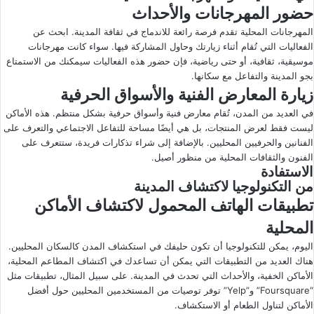
حضور المهرجانات والأحداث
المهرجانات المحلية تقدم فرصة رائعة للاندماج في ثقافة المدينة. ابحث عن
الفعاليات التي تُقام أثناء زيارتك وحاول المشاركة فيها. سواء كانت مهرجانات
موسيقية، ثقافية، أو حتى رياضية، فإن حضور هذه الفعاليات سيمكنك من الاستمتاع
بجو المدينة والتفاعل مع سكانها.
زيارة المعارض الفنية والأسواق الحرفية
في العديد من المدن، تُقام معارض فنية وأسواق حرفية بشكل منتظم. هذه الأماكن
ليست فقط لعرض المنتجات، بل هي أيضًا مساحة للتفاعل الاجتماعي والتعرف على
الفنانين والحرفيين المحليين. بالإضافة إلى شراء تذكارات فريدة، ستتعرف على
الفنون والثقافات المحلية من منظور أصيل.
الاستفادة
من التكنولوجيا لاكتشاف المدينة
تطبيقات الهاتف المحمول لاكتشاف الأماكن
المحلية
اليوم، يمكن للتكنولوجيا أن تكون حليفك في استكشاف المدن كالسكان المحليين.
هناك العديد من التطبيقات التي يمكن أن تساعدك في اكتشاف المطاعم المحلية،
الأماكن الخفية، والأحداث التي تحدث في المدينة. على سبيل المثال، تطبيقات مثل
“Foursquare” و”Yelp” توفر توصيات من المستخدمين المحليين حول أفضل
الأماكن لتناول الطعام أو الاستكشاف.