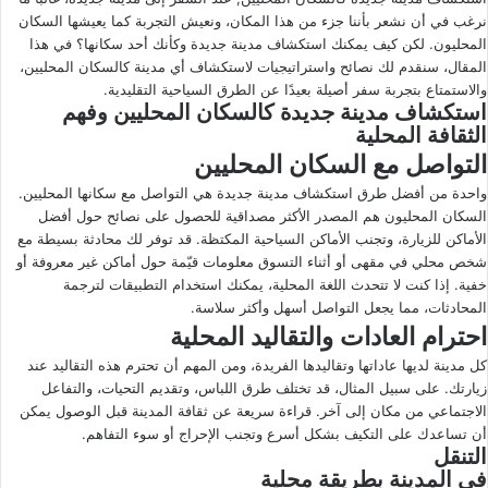
نرغب في أن نشعر بأننا جزء من هذا المكان، ونعيش التجربة كما يعيشها السكان
ى
ي
المحليون. لكن كيف يمكنك استكشاف مدينة جديدة وكأنك أحد سكانها؟ في هذا
X
د
المقال، سنقدم لك نصائح واستراتيجيات لاستكشاف أي مدينة كالسكان المحليين،
ا
والاستمتاع بتجربة سفر أصيلة بعيدًا عن الطرق السياحية التقليدية.
إ
استكشاف مدينة جديدة كالسكان المحليين وفهم
ل
الثقافة المحلية
ك
التواصل مع السكان المحليين
ت
واحدة من أفضل طرق استكشاف مدينة جديدة هي التواصل مع سكانها المحليين.
ر
السكان المحليون هم المصدر الأكثر مصداقية للحصول على نصائح حول أفضل
و
الأماكن للزيارة، وتجنب الأماكن السياحية المكتظة. قد توفر لك محادثة بسيطة مع
ن
شخص محلي في مقهى أو أثناء التسوق معلومات قيّمة حول أماكن غير معروفة أو
خفية. إذا كنت لا تتحدث اللغة المحلية، يمكنك استخدام التطبيقات لترجمة
ي
المحادثات، مما يجعل التواصل أسهل وأكثر سلاسة.
ا
احترام العادات والتقاليد المحلية
كل مدينة لديها عاداتها وتقاليدها الفريدة، ومن المهم أن تحترم هذه التقاليد عند
زيارتك. على سبيل المثال، قد تختلف طرق اللباس، وتقديم التحيات، والتفاعل
الاجتماعي من مكان إلى آخر. قراءة سريعة عن ثقافة المدينة قبل الوصول يمكن
أن تساعدك على التكيف بشكل أسرع وتجنب الإحراج أو سوء التفاهم.
التنقل
في المدينة بطريقة محلية