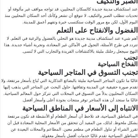
الصبر والتكيف
عند استكشاف مدينة جديدة كالسكان المحليين، قد تواجه مواقف غير مألوفة أو
تحديات تتطلب الصبر والتكيف. لا تتوقع أن تشعر وكأنك أحد السكان المحليين منذ
اليوم الأول، لكن مع مرور الوقت ستكتسب خبرة وتفهم أعمق للمدينة.
الفضول والانفتاح على التعلم
أهم شيء عند استكشاف مدينة جديدة هو التحلي بالفضول والرغبة في التعلم. لا
تتردد في طرح الأسئلة، التجول في الأماكن غير المعتادة، وتجربة أشياء جديدة. هذا
النهج سيجعل رحلتك مليئة بالاكتشافات الفريدة والتجارب التي لا تُنسى.
تجنب
الفخاخ السياحية
تجنب التسوق في المتاجر السياحية
غالبًا ما تكون المتاجر السياحية مليئة بالبضائع التذكارية التي تُباع بأسعار مرتفعة، ولا
تقدم صورة حقيقية عن المدينة وثقافتها. حاول البحث عن المتاجر التي يذهب إليها
السكان المحليون بدلاً من التسوق في المحلات التي تتركز حول المعالم السياحية.
غالبًا ما ستجد أن هذه المتاجر توفر منتجات بجودة أعلى وأسعار أفضل.
الانتباه إلى الأسعار في المناطق السياحية
في المناطق السياحية، قد تلاحظ أن أسعار الطعام أو الأنشطة قد تكون مرتفعة
بشكل ملحوظ. لذلك، من المفيد أن تتحقق من الأسعار المحلية المعتادة قبل أن
تقرر الشراء أو تناول الطعام في مطعم معين. المطاعم والمحلات البعيدة عن
المناطق السياحية تقدم غالبًا خدمات أفضل بأسعار معقولة.