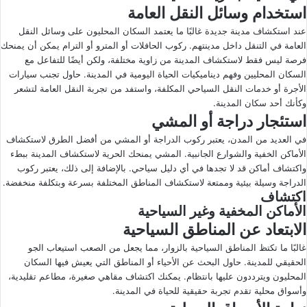
استخدام وسائل النقل العامة
عند استكشاف مدينة جديدة غالبًا ما يعتمد السكان المحليون على وسائل النقل
العامة في التنقل داخل مدينتهم. ركوب الحافلات أو المترو أو الترام يمكن أن يمنحك
فرصة ليس فقط لاستكشاف المدينة من زاوية مختلفة، ولكن أيضًا للتفاعل مع
السكان المحليين وفهم ديناميكيات الحياة اليومية في المدينة. حاول تجنب سيارات
الأجرة أو خدمات النقل السياحي المكلفة، واستفد من تجربة النقل العامة لتشعر
وكأنك أحد سكان المدينة.
استئجار دراجة أو المشي
في العديد من المدن، يعتبر ركوب الدراجة أو المشي من أفضل الطرق لاستكشاف
الأماكن الخفية والشوارع الجانبية. المشي يمنحك الحرية لاستكشاف المدينة ببطء
واكتشاف أماكن قد لا تجدها في أي دليل سياحي. بالإضافة إلى ذلك، يعتبر ركوب
الدراجة وسيلة بيئية وممتعة لاستكشاف المناطق المختلفة بسرعة وبتكلفة منخفضة.
اكتشاف
الأماكن المخفية وغير السياحية
الابتعاد عن المناطق السياحية
غالبًا ما تكتظ المناطق السياحية بالزوار، مما يجعل من الصعب استيعاب الجو
الحقيقي للمدينة. حاول البحث عن الأحياء أو المناطق التي يعيش فيها السكان
المحليون ويترددون عليها بانتظام. يمكنك اكتشاف مقاهي صغيرة، مطاعم تقليدية،
وأسواق محلية تقدم تجربة حقيقية للحياة في المدينة.