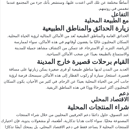
أنماطًا مختلفة عن تلك التي اعتدت عليها، وستشعر بأنك جزء من المجتمع عندما
تنغمس في روتينهم.
التفاعل
مع الطبيعة المحلية
زيارة الحدائق والمناطق الطبيعية
الحدائق العامة والمناطق الطبيعية تُعد من الأماكن المثالية لرؤية الحياة المحلية.
السكان المحليون غالبًا ما يقضون أوقاتهم في هذه الأماكن، سواء لممارسة
الرياضة، التنزه، أو الاسترخاء. قد تتمكن من اكتشاف مشاهد جميلة للمدينة
والاستمتاع بالطبيعة بعيدًا عن صخب الأماكن السياحية.
القيام برحلات قصيرة خارج المدينة
العديد من المدن لديها مناطق طبيعية أو قرى صغيرة يمكن زيارتها على مسافة
قصيرة. استئجار سيارة أو ركوب القطار إلى هذه الأماكن سيمنحك فرصة لرؤية
جانب آخر من الحياة المحلية بعيدًا عن الزحام. في كثير من الأحيان، يكون السكان
المحليون أكثر استرخاءً وودًا في هذه المناطق الريفية.
دعم
الاقتصاد المحلي
شراء المنتجات المحلية
عند التسوق، حاول دائمًا دعم الحرفيين المحليين من خلال شراء المنتجات
المصنوعة محليًا. سواء كانت هدايا تذكارية، أطعمة، أو مشغولات يدوية، فإن اختيارك
للمنتجات المحلية لا يساعد فقط في دعم الاقتصاد المحلي، بل يمنحك أيضًا تذكارًا