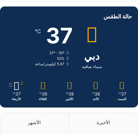
ي
X
ي
ن
س
ن
س
حالة الطقس
ب
ك
ت
37
℃
و
د
ق
ك
إ
ر
دبي
37º - 35º
52%
ن
ا
5.67 كيلومتر/ساعة
سماء صافية
م
37
36
38
38
37
℃
℃
℃
℃
℃
السبت
الأحد
الأثنين
الثلاثاء
الأربعاء
الأخيرة
الأشهر