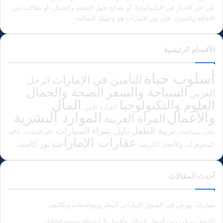
عن آخر الأخبار في التكنولوجيا، أو نصائح حول الصحة والجمال، أو مقالات عن
الثقافة والفنون، فإن نور الإمارات هو وجهتك المثالية.
الأقسام الرئيسية
أسلوب حياة
التأمين في الإمارات
الرجل
الصحة والجمال
السياحة والسفر
العربي
المال
العلوم والتكنولوجيا
القيادة الآمن
الموارد البشرية
والأعمال
المرأة العربية
دليل شراء السيارات
تربية الطفل
عالم
تجارب ومراجعات
عالم السيارات
عقارات الإمارات
نور كاست
المجوهرات والأحجار الكريمة
أحدث المقالات
سيارات بورش في السوق الإماراتي أسعار ومواصفات وتكاليف
اكتشف سكي دبي أسعار التذاكر وأفضل 5 أنشطة ممتعة لعائلتك