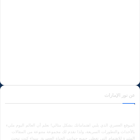
عن نور الإمارات
الموقع العصري الذي يلبي اهتماماتك بشكل مثالي! نعلم أن العالم اليوم مليء
بالأحداث والتطورات السريعة، ولذا نقدم لك مجموعة متنوعة من المقالات
المثيرة للاهتمام التي تغطي جميع جوانب الحياة العصرية. سواء كنت تبحث