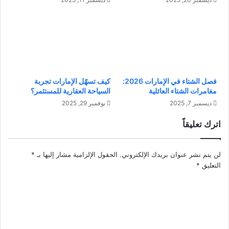
و
ل
ز
ل
ش
ط
ا
ا
م
ق
ي
ة
ة
:
ق
فصل الشتاء في الإمارات 2026:
كيف تسهّل الإمارات تجربة
ن
مغامرات الشتاء العائلية
السياحة العقارية للمستثمر؟
ص
ص
ة
ا
ديسمبر 7, 2025
نوفمبر 29, 2025
ن
ئ
اترك تعليقاً
ج
ح
ا
و
ح
ت
لن يتم نشر عنوان بريدك الإلكتروني.
الحقول الإلزامية مشار إليها بـ
*
و
ح
التعليق
*
ت
د
ف
ي
ا
ا
ن
ت
ي