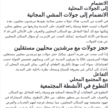
الانضمام
إلى الجولات المحلية
الانضمام إلى جولات المشي المجانية
في العديد من المدن، هناك جولات مشي مجانية يقودها مرشدون محليون. هذه
الجولات ليست فقط وسيلة رائعة للتعرف على المدينة وتاريخها من منظور محلي،
ولكنها تتيح لك أيضًا التفاعل مع السكان المحليين والتعرف على الأماكن التي قد لا
تجدها في الأدلة السياحية. يُمكنك البحث عبر الإنترنت أو سؤال السكان المحليين
عن هذه الجولات.
حجز جولات مع مرشدين محليين مستقلين
إذا كنت تبحث عن تجربة أعمق، يمكنك حجز جولات مع مرشدين محليين مستقلين.
هؤلاء المرشدون غالبًا ما يعرفون المدينة عن كثب ويمكنهم تخصيص الجولة حسب
اهتماماتك. سواء كنت مهتمًا بالتاريخ، الطعام، أو الفن، يمكن للمرشد المحلي أن
يأخذك إلى أماكن غير معروفة للسياح ويمنحك نظرة داخلية على المدينة.
التفاعل
مع المجتمع المحلي
التطوع في الأنشطة المجتمعية
التطوع في الفعاليات أو الأنشطة المحلية هو وسيلة رائعة للتفاعل مع السكان
والتعرف على المدينة من منظور مختلف. من خلال التطوع، يمكنك المشاركة في
جهود مجتمعية تهم السكان المحليين، مما يمنحك فرصة لفهم التحديات والفرص
التي تواجه المدينة. هذا النوع من المشاركة يجعلك تشعر بأنك جزء من المجتمع