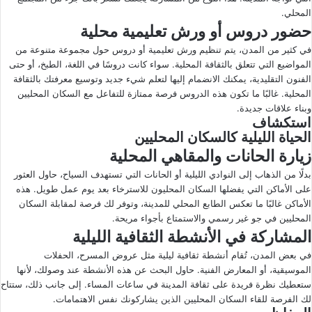
المحلي.
حضور دروس أو ورش تعليمية محلية
في كثير من المدن، يتم تنظيم ورش تعليمية أو دروس حول مجموعة متنوعة من
المواضيع التي تتعلق بالثقافة المحلية. سواء كانت دروسًا في اللغة، الطبخ، أو حتى
الفنون التقليدية، يمكنك الانضمام إليها لتعلم شيء جديد وتوسيع معرفتك بالثقافة
المحلية. غالبًا ما تكون هذه الدروس فرصة ممتازة للتفاعل مع السكان المحليين
وبناء علاقات جديدة.
استكشاف
الحياة الليلية كالسكان المحليين
زيارة الحانات والمقاهي المحلية
بدلًا من الذهاب إلى النوادي الليلية أو الحانات التي تستهدف السياح، حاول العثور
على الأماكن التي يفضلها السكان المحليون للاسترخاء بعد يوم عمل طويل. هذه
الأماكن غالبًا ما تعكس الطابع المحلي للمدينة، وتوفر لك فرصة لمقابلة السكان
المحليين في جو غير رسمي والاستمتاع بأجواء مريحة.
المشاركة في الأنشطة الثقافية الليلية
في بعض المدن، تُقام أنشطة ثقافية ليلية مثل عروض المسرح، الحفلات
الموسيقية، أو المعارض الفنية. حاول البحث عن هذه الأنشطة عند وصولك، لأنها
ستعطيك نظرة فريدة على ثقافة المدينة في ساعات المساء. إلى جانب ذلك، ستتاح
لك الفرصة للقاء السكان المحليين الذين يشاركونك نفس الاهتمامات.