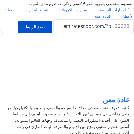
المحلية، ستحظى بتجربة سفر لا تُنسى وذكريات تدوم مدى الحياة.
`السيارات الصينية
السيارات الكهربائية
شراء السيارات
صيانة
الأعطال
قيادة آمنة`
نسخ الرابط
غادة معن
كاتبة شغوفة متخصصة في مجالات السياحة والسفر، والعلوم والتكنولوجيا. من
خلال مقالاتي في منصتي "نور الإمارات" و "شام فيجن"، أهدف إلى تسليط
الضوء على أحدث التطورات التقنية واستكشاف وجهات العالم المتنوعة.
أسعى لتقديم محتوى يمزج بين الإلهام والمعرفة، ليأخذ القارئ في رحلة
اكتشاف مستمرة وممتعة عبر كلماتي.