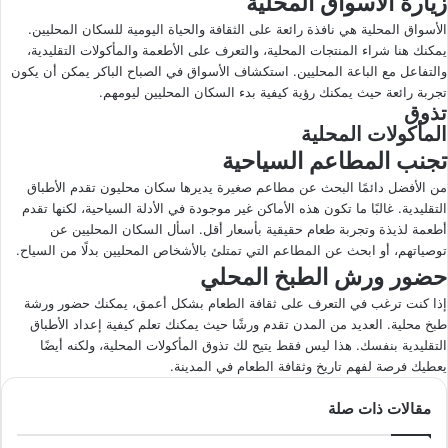
زيارة الأسواق المحلية
الأسواق المحلية هي نافذة رائعة على الثقافة والحياة اليومية للسكان المحليين.
يمكنك هنا شراء المنتجات المحلية، والتعرف على الأطعمة والمأكولات التقليدية،
والتفاعل مع الباعة المحليين. استكشاف الأسواق في الصباح الباكر يمكن أن يكون
تجربة رائعة حيث يمكنك رؤية كيفية بدء السكان المحليين ليومهم.
تذوق
المأكولات المحلية
تجنب المطاعم السياحية
من الأفضل دائمًا البحث عن مطاعم صغيرة يديرها سكان محليون تقدم الأطباق
التقليدية. غالبًا ما تكون هذه الأماكن غير موجودة في الأدلة السياحية، لكنها تقدم
أطعمة لذيذة وتجربة طعام حقيقية بأسعار أقل. اسأل السكان المحليين عن
توصياتهم، أو ابحث عن المطاعم التي تمتلئ بالأشخاص المحليين بدلًا من السياح.
حضور ورش الطبخ المحلي
إذا كنت ترغب في التعرف على ثقافة الطعام بشكل أعمق، يمكنك حضور ورشة
طبخ محلية. العديد من المدن تقدم ورشًا حيث يمكنك تعلم كيفية إعداد الأطباق
التقليدية بنفسك. هذا ليس فقط يتيح لك تذوق المأكولات المحلية، ولكنه أيضًا
يعطيك فرصة لفهم تاريخ وثقافة الطعام في المدينة.
مقالات ذات صلة