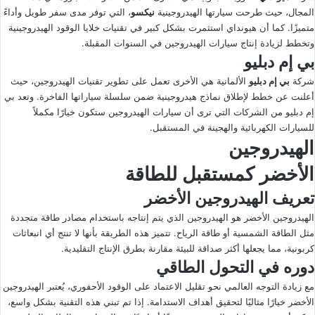
المجال، حيث طرحت سيارتها الهيدروجينية
نيكسو
، التي توفر مدى سفر طويل وأداءً
متميزًا. كما أن هيونداي استثمرت بشكل كبير في تقنيات خلايا الوقود الهيدروجينية
وتخطط لزيادة إنتاج سيارات الهيدروجين في السنوات المقبلة.
بي إم دبليو
شركة
بي إم دبليو
الألمانية هي الأخرى تعمل على تطوير تقنيات الهيدروجين، حيث
أعلنت عن خطط لإطلاق نماذج هيدروجينية ضمن سلسلة سياراتها الفاخرة. وتعد بي
إم دبليو من الشركات التي ترى أن سيارات الهيدروجين ستكون خيارًا مكملاً
للسيارات الكهربائية والهجينة في المستقبل.
الهيدروجين
الأخضر كمستقبل للطاقة
تعريف الهيدروجين الأخضر
الهيدروجين الأخضر هو الهيدروجين الذي يتم إنتاجه باستخدام مصادر طاقة متجددة
مثل الطاقة الشمسية أو طاقة الرياح. تتميز هذه الطريقة بأنها لا تنتج أي انبعاثات
كربونية، مما يجعلها أكثر صداقة للبيئة مقارنة بطرق الإنتاج التقليدية.
دوره في التحول الطاقي
مع زيادة التوجه العالمي نحو تقليل الاعتماد على الوقود الأحفوري، يُعتبر الهيدروجين
الأخضر خيارًا مثاليًا لتحقيق أهداف الاستدامة. إذا تم تبني هذه التقنية بشكل واسع،