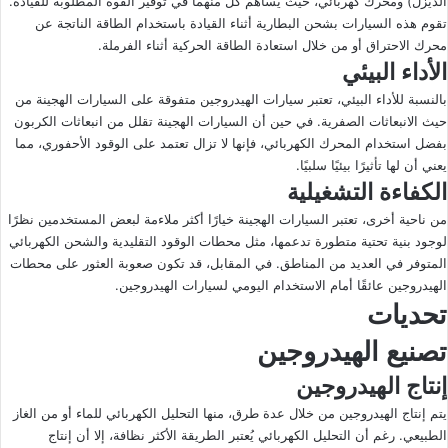
الديزل) ومحرك كهربائي، حيث يساهم كل منهما في توفير القوة المطلوبة للقيادة.
تقوم هذه السيارات بشحن البطارية أثناء القيادة باستخدام الطاقة الناتجة عن
محرك الاحتراق أو من خلال استعادة الطاقة الحركية أثناء الفرملة.
الأداء البيئي
بالنسبة للأداء البيئي، تعتبر سيارات الهيدروجين متفوقة على السيارات الهجينة من
حيث الانبعاثات الصفرية. في حين أن السيارات الهجينة تقلل من انبعاثات الكربون
بفضل استخدام المحرك الكهربائي، فإنها لا تزال تعتمد على الوقود الأحفوري، مما
يعني أن لها تأثيرًا بيئيًا سلبيًا.
الكفاءة التشغيلية
من ناحية أخرى، تعتبر السيارات الهجينة خيارًا أكثر ملاءمة لبعض المستخدمين نظرًا
لوجود بنية تحتية متطورة تدعمها، مثل محطات الوقود التقليدية والشحن الكهربائي
المتوفر في العديد من المناطق. في المقابل، قد تكون صعوبة العثور على محطات
الهيدروجين عائقًا أمام الاستخدام اليومي لسيارات الهيدروجين.
تحديات
تصنيع الهيدروجين
إنتاج الهيدروجين
يتم إنتاج الهيدروجين من خلال عدة طرق، منها التحليل الكهربائي للماء أو من الغاز
الطبيعي. رغم أن التحليل الكهربائي يُعتبر الطريقة الأكثر نظافة، إلا أن إنتاج