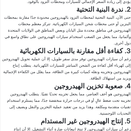
يؤدي إلى زيادة السعر الإجمالي للسيارات ومحطات التزود بالوقود.
2.
ندرة البنية التحتية
حتى الآن، البنية التحتية لمحطات التزود بالهيدروجين محدودة جدًا مقارنة بمحطات
البنزين أو حتى محطات شحن السيارات الكهربائية. تتركز معظم محطات
الهيدروجين في مناطق محددة مثل اليابان وبعض المناطق في الولايات المتحدة
وألمانيا، مما يجعل من الصعب استخدام سيارات الهيدروجين على نطاق واسع في
دول أخرى.
3.
كفاءة أقل مقارنة بالسيارات الكهربائية
رغم أن سيارات الهيدروجين توفر مدى سفر طويل، إلا أن عملية تحويل الهيدروجين
إلى كهرباء أقل كفاءة من الشحن المباشر للسيارات الكهربائية. يتطلب إنتاج
الهيدروجين وتخزينه ونقله كميات كبيرة من الطاقة، مما يقلل من الكفاءة الإجمالية
ويزيد من استهلاك الطاقة.
4.
صعوبة تخزين الهيدروجين
الهيدروجين هو أخف العناصر، مما يجعل تخزينه تحديًا تقنيًا. يتطلب الهيدروجين
تخزينه تحت ضغط عالٍ أو في درجات حرارة منخفضة جدًا، مما يستلزم استخدام
تقنيات متقدمة ومكلفة. وهذا يزيد من تعقيد عملية التخزين والنقل ويضيف إلى
التحديات اللوجستية.
5.
إنتاج الهيدروجين غير المستدام
رغم أن سيارات الهيدروجين لا تنتج انبعاثات ضارة أثناء التشغيل، إلا أن إنتاج