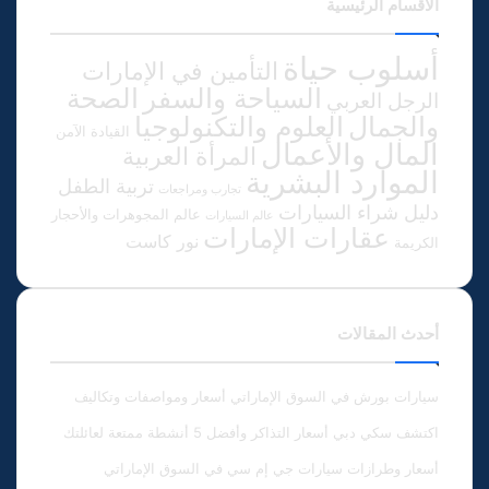
الأقسام الرئيسية
أسلوب حياة
التأمين في الإمارات
الصحة
السياحة والسفر
الرجل العربي
والجمال
العلوم والتكنولوجيا
القيادة الآمن
المال والأعمال
المرأة العربية
الموارد البشرية
تربية الطفل
تجارب ومراجعات
دليل شراء السيارات
عالم المجوهرات والأحجار
عالم السيارات
عقارات الإمارات
نور كاست
الكريمة
أحدث المقالات
سيارات بورش في السوق الإماراتي أسعار ومواصفات وتكاليف
اكتشف سكي دبي أسعار التذاكر وأفضل 5 أنشطة ممتعة لعائلتك
أسعار وطرازات سيارات جي إم سي في السوق الإماراتي