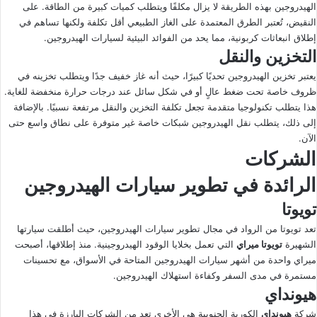
الهيدروجين بهذه الطريقة لا يزال مكلفًا ويتطلب كميات كبيرة من الطاقة. على
النقيض، تُعتبر الطرق المعتمدة على الغاز الطبيعي أقل تكلفة ولكنها تساهم في
إطلاق انبعاثات كربونية، مما يحد من الفوائد البيئية لسيارات الهيدروجين.
التخزين والنقل
يعتبر تخزين الهيدروجين تحديًا كبيرًا، حيث أنه غاز خفيف جدًا ويتطلب تخزينه في
ظروف خاصة تحت ضغط عالٍ أو في شكل سائل عند درجات حرارة منخفضة للغاية.
هذا يتطلب تكنولوجيا متقدمة تجعل تكلفة التخزين والنقل مرتفعة نسبيًا. بالإضافة
إلى ذلك، يتطلب نقل الهيدروجين شبكات خاصة غير متوفرة على نطاق واسع حتى
الآن.
الشركات
الرائدة في تطوير سيارات الهيدروجين
تويوتا
تعد تويوتا من الرواد في مجال تطوير سيارات الهيدروجين، حيث أطلقت سيارتها
الشهيرة
تويوتا ميراي
التي تعمل بخلايا الوقود الهيدروجينية. منذ إطلاقها، أصبحت
ميراي واحدة من أشهر سيارات الهيدروجين المتاحة في الأسواق، مع تحسينات
مستمرة في مدى السفر وكفاءة استهلاك الهيدروجين.
هيونداي
شركة
هيونداي
الكورية الجنوبية هي الأخرى تعد من الشركات البارزة في هذا