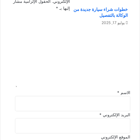
الإلكتروني.
الحقول الإلزامية مشار
ل
د
إليها بـ
*
خطوات شراء سيارة جديدة من
م
ي
الوكالة بالتفصيل
ا
ا
ل
ل
يوليو 17, 2025
ي
أ
ا
ل
خ
ع
ط
ل
ا
ا
ت
ئ
ء
ع
ل
ا
ل
ت
ل
ي
ك
ش
ق
ا
*
ئ
الاسم
*
ع
ة
البريد الإلكتروني
*
الموقع الإلكتروني