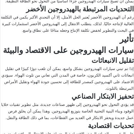
يمكن أن تصبح سيارات الهيدروجين جزءًا أساسيًا من التحول نحو الطاقة النظيفة.
التحديات المرتبطة بالهيدروجين الأخضر
رغم أن الهيدروجين الأخضر يُعتبر الحل الأمثل، إلا أن التحدي الأكبر يكمن في التكلفة
العالية لإنتاجه حاليًا. لذلك، يتطلب الانتقال إلى الهيدروجين الأخضر استثمارات كبيرة
في البحث والتطوير لخفض تكلفة الإنتاج وجعله متاحًا على نطاق واسع.
تأثير
سيارات الهيدروجين على الاقتصاد والبيئة
تقليل الانبعاثات
إذا تم تبني سيارات الهيدروجين بشكل واسع، يمكن أن تلعب دورًا كبيرًا في تقليل
انبعاثات ثاني أكسيد الكربون، خاصة في المدن التي تعاني من تلوث الهواء. سيؤدي
الاعتماد على الهيدروجين كمصدر للطاقة إلى تحسين جودة الهواء وتقليل الأمراض
المرتبطة بالتلوث.
تحفيز الابتكار الصناعي
قد يؤدي التحول نحو الهيدروجين إلى ظهور صناعات جديدة، مثل تطوير تقنيات خلايا
الوقود وبناء البنية التحتية الخاصة بتوزيع الهيدروجين. وهذا يمكن أن يخلق فرص
عمل جديدة ويحفز الابتكار في العديد من القطاعات، بما في ذلك الطاقة والنقل.
تحديات اقتصادية
على الرغم من الفوائد البيئية والاقتصادية المحتملة، فإن الانتقال إلى اقتصاد يعتمد