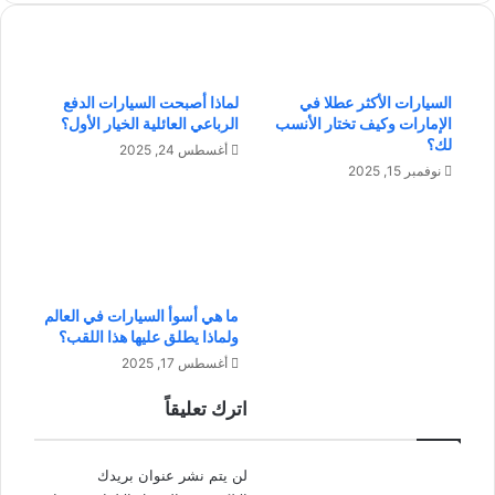
ل
ل
ي
ع
ل
ب
ل
ر
السيارات الأكثر عطلا في
لماذا أصبحت السيارات الدفع
أ
ا
الإمارات وكيف تختار الأنسب
الرباعي العائلية الخيار الأول؟
س
ل
لك؟
أغسطس 24, 2025
ر
ف
نوفمبر 15, 2025
ة
ي
:
د
ت
ي
ح
و
ق
:
ي
ن
ما هي أسوأ السيارات في العالم
ق
ص
ولماذا يطلق عليها هذا اللقب؟
ا
ا
أغسطس 17, 2025
ل
ئ
أ
ح
اترك تعليقاً
م
ل
ا
ت
ن
ف
لن يتم نشر عنوان بريدك
ا
ا