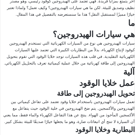
آخر يتمتع بمزايا فريدة. فهي تعتمد على الهيدروجين كوقود رئيسي، وهو مصدر
X
د
نظيف وصديق للبيئة. لكن ما هي سيارات الهيدروجين؟ وكيف تعمل؟ ولماذا تعتبر
ا
خيارًا مميزًا لمستقبل النقل؟ هذا ما سنستعرضه بالتفصيل في هذا المقال.
إ
ما
ل
ك
هي سيارات الهيدروجين؟
ت
سيارات الهيدروجين هي نوع من السيارات الكهربائية التي تستخدم الهيدروجين
ر
كوقود لإنتاج الكهرباء، بدلاً من البطاريات الكبيرة التي تعتمد عليها السيارات
و
الكهربائية التقليدية. في قلب هذه السيارات توجد خلايا الوقود التي تقوم بتحويل
ن
الهيدروجين إلى طاقة كهربائية من خلال عملية كيميائية تعرف بالتحليل الكهربائي.
ي
آلية
ا
عمل خلايا الوقود
تحويل الهيدروجين إلى طاقة
تعمل سيارات الهيدروجين باستخدام خلايا وقود تعتمد على تفاعل كيميائي بين
الهيدروجين والأكسجين. يتم ضخ الهيدروجين في خلية الوقود حيث يتفاعل مع
الأكسجين المأخوذ من الهواء. ينتج عن هذا التفاعل الكهرباء والماء فقط، مما يعني
أن السيارة لا تنتج أي انبعاثات ضارة، وهو ما يجعلها خيارًا صديقًا للبيئة بشكل كبير.
البطارية وخلايا الوقود