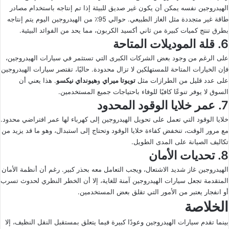
الهيدروجين نفسه يمكن أن يكون غير صديق للبيئة إذا تم إنتاجه باستخدام مصادر
طاقة غير متجددة مثل الغاز الطبيعي. حوالي 95٪ من الهيدروجين اليوم يتم إنتاجه
بطرق تنتج كميات كبيرة من ثاني أكسيد الكربون، مما يحد من الفوائد البيئية.
6.
قلة الموديلات المتاحة
على الرغم من وجود بعض الشركات الكبرى التي تستثمر في سيارات الهيدروجين،
فإن الخيارات المتاحة للمستهلكين لا تزال محدودة. حاليًا، تقتصر سيارات الهيدروجين
على عدد قليل من الطرازات مثل
تويوتا ميراي
و
هيونداي نيكسو
. هذا يعني أن
السوق لا يوفر تنوعًا كافيًا للوفاء باحتياجات جميع المستخدمين.
7.
عمر خلايا الوقود المحدود
خلايا الوقود التي تعمل على تحويل الهيدروجين إلى كهرباء لها عمر افتراضي محدود.
مع مرور الوقت، تنخفض كفاءة خلايا الوقود وتحتاج إلى استبدال، وهو ما قد يزيد من
تكاليف الصيانة على المدى الطويل.
8.
تحديات الأمان
الهيدروجين غاز شديد الاشتعال، ويجب التعامل معه بحذر كبير. رغم أن أنظمة الأمان
المتقدمة تجعل سيارات الهيدروجين آمنة للغاية، إلا أن الخطر النظري لحدوث تسرب
أو انفجار يعتبر من الأمور التي تقلق بعض المستخدمين.
الخلاصة
بينما تقدم سيارات الهيدروجين وعودًا كبيرة فيما يتعلق بمستقبل النقل النظيف، إلا