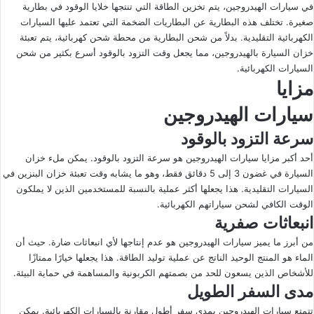
في سيارات الهيدروجين، يتم تخزين الطاقة التي تنتجها خلايا الوقود في بطارية
صغيرة. تختلف هذه البطارية عن البطاريات الضخمة التي تعتمد عليها السيارات
الكهربائية التقليدية. بدلاً من شحن البطارية من محطة شحن كهربائية، يتم تعبئة
خزان السيارة بالهيدروجين، مما يجعل وقت التزود بالوقود أسرع بكثير من شحن
السيارات الكهربائية.
مزايا
سيارات الهيدروجين
سرعة التزود بالوقود
أحد أكبر مزايا سيارات الهيدروجين هو سرعة التزود بالوقود. يمكن ملء خزان
السيارة في غضون 3 إلى 5 دقائق فقط، وهو ما يشابه وقت تعبئة خزان البنزين في
السيارات التقليدية. هذا يجعلها أكثر عملية بالنسبة للمستخدمين الذين لا يملكون
الوقت الكافي لشحن سياراتهم الكهربائية.
انبعاثات صفرية
من أبرز ما يميز سيارات الهيدروجين هو عدم إنتاجها لأي انبعاثات ضارة. حيث أن
الماء هو المنتج الوحيد الناتج عن عملية توليد الطاقة. هذا يجعلها خيارًا ممتازًا
للأشخاص الذين يسعون للحد من بصمتهم الكربونية والمساهمة في حماية البيئة.
مدى السفر الطويل
تتمتع سيارات الهيدروجين بمدى سفر أطول مقارنة بالسيارات الكهربائية. يمكن