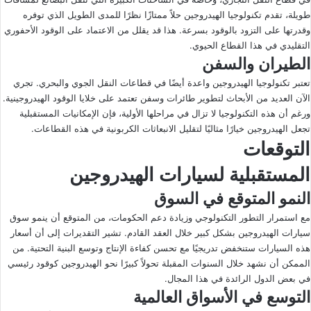
طويلة، تقدم تكنولوجيا الهيدروجين حلاً ممتازًا نظرًا للمدى الطويل الذي توفره
وقدرتها على التزود بالوقود بسرعة. هذا قد يقلل من الاعتماد على الوقود الأحفوري
التقليدي في هذا القطاع الحيوي.
الطيران والسفن
تعتبر تكنولوجيا الهيدروجين واعدة أيضًا في قطاعات النقل الجوي والبحري. تجري
الآن العديد من الأبحاث لتطوير طائرات وسفن تعتمد على خلايا الوقود الهيدروجينية.
ورغم أن هذه التكنولوجيا لا تزال في مراحلها الأولية، فإن الإمكانيات المستقبلية
تجعل الهيدروجين خيارًا مثاليًا لتقليل الانبعاثات الكربونية في هذه القطاعات.
التوقعات
المستقبلية لسيارات الهيدروجين
النمو المتوقع في السوق
مع استمرار التطور التكنولوجي وزيادة دعم الحكومات، من المتوقع أن ينمو سوق
سيارات الهيدروجين بشكل كبير خلال العقد القادم. تشير التقديرات إلى أن أسعار
هذه السيارات ستنخفض تدريجيًا مع تحسن كفاءة الإنتاج وتوسع البنية التحتية. من
الممكن أن نشهد خلال السنوات المقبلة تحولاً كبيرًا نحو الهيدروجين كوقود رئيسي
في بعض الدول الرائدة في هذا المجال.
التوسع في الأسواق العالمية