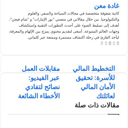
غادة معن
كاتبة شغوفة متخصصة في مجالات السياحة والسفر، والعلوم
والتكنولوجيا. من خلال مقالاتي في منصتي "نور الإمارات" و "شام فيجن"،
أهدف إلى تسليط الضوء على أحدث التطورات التقنية واستكشاف
وجهات العالم المتنوعة. أسعى لتقديم محتوى يمزج بين الإلهام والمعرفة،
ليأخذ القارئ في رحلة اكتشاف مستمرة وممتعة عبر كلماتي.
م
ف
ل
ا
و
ي
X
ي
ن
ق
س
ن
س
ع
ب
ك
ت
ا
التخطيط المالي
م
مقابلات العمل
ا
و
د
ق
ل
ق
ل
ك
إ
ر
للأسرة: تحقيق
عبر الفيديو:
ت
ا
و
ن
ا
خ
ب
ي
م
الأمان المالي
نصائح لتفادي
ط
ل
ب
لعائلتك
الأخطاء الشائعة
ي
ا
ط
ت
مقالات ذات صلة
ا
ا
ل
ل
م
ع
ا
م