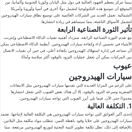
بينما تتركز معظم الجهود الحالية في دول مثل اليابان وكوريا الجنوبية وألمانيا، من
المتوقع أن تتوسع هذه التكنولوجيا لتشمل دولًا أخرى في آسيا وأوروبا وأمريكا
الشمالية. تعمل العديد من الشركات العالمية على توسيع نطاق سيارات الهيدروجين
لتشمل الأسواق الناشئة، مما سيساهم في زيادة انتشارها.
تأثير الثورة الصناعية الرابعة
مع تقدم الثورة الصناعية الرابعة، ستزداد أهمية تقنيات الذكاء الاصطناعي وإنترنت
الأشياء في تحسين أداء وكفاءة سيارات الهيدروجين. أنظمة الذكاء الاصطناعي يمكن
أن تساعد في إدارة استهلاك الهيدروجين بكفاءة أعلى، في حين أن تقنيات الاتصال
بين المركبات يمكن أن تجعل عمليات التزود بالوقود أكثر سلاسة وأمانًا.
عيوب
سيارات الهيدروجين
على الرغم من المزايا العديدة التي تقدمها سيارات الهيدروجين مثل الانبعاثات
الصفرية وسرعة التزود بالوقود، إلا أن هناك بعض العيوب التي تجعل انتشارها
محدودًا حتى الآن. فيما يلي أبرز العيوب التي تواجه سيارات الهيدروجين:
1.
التكلفة العالية
إحدى أكبر العوائق التي تواجه سيارات الهيدروجين هي التكلفة العالية لإنتاجها. تعتمد
سيارات الهيدروجين على خلايا وقود باهظة الثمن، تتطلب مواد مكلفة مثل البلاتين.
بالإضافة إلى ذلك، تظل تكلفة تطوير البنية التحتية لتوزيع الهيدروجين مرتفعة، مما