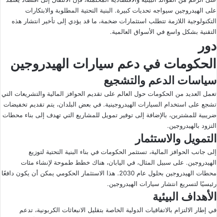
على الهيدروجين سيواجه تحديات كبيرة. البنية التحتية المطلوبة والابتكارات
التكنولوجية اللازمة تتطلب استثمارات ضخمة، ما قد يؤدي إلى تأخير انتشار هذه
التقنية بشكل واسع في الأسواق العالمية.
دور
الحكومات في دعم سيارات الهيدروجين
سياسات الدعم والتشجيع
تعمل العديد من الحكومات حول العالم على تقديم الحوافز المالية والتشريعات التي
تشجع على استخدام السيارات الهيدروجينية. في بعض البلدان، يتم تقديم تخفيضات
ضريبية للمشترين، بالإضافة إلى توفير تمويل للمشاريع التي تهدف إلى بناء محطات
التزود بالهيدروجين.
التمويل والاستثمار
إلى جانب الحوافز المالية، تستثمر الحكومات في بناء البنية التحتية لتوزيع
الهيدروجين. على سبيل المثال، في اليابان، هناك خطط طموحة لإنشاء مئات
محطات الهيدروجين بحلول عام 2030. هذا الاستثمار الحكومي يمكن أن يكون دافعًا
رئيسيًا لتسريع انتشار سيارات الهيدروجين.
الأهداف البيئية
في إطار الالتزام بالاتفاقيات الدولية الخاصة بتقليل الانبعاثات الكربونية، تدعم