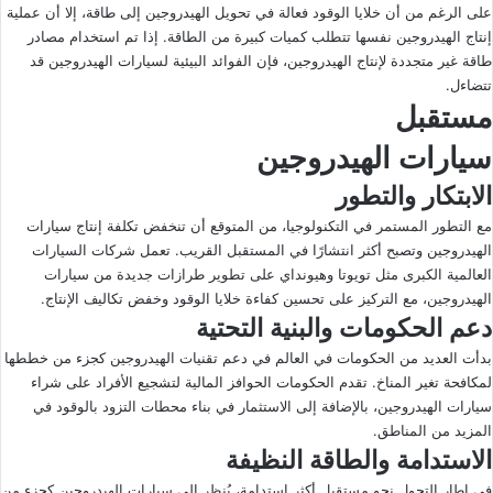
على الرغم من أن خلايا الوقود فعالة في تحويل الهيدروجين إلى طاقة، إلا أن عملية
إنتاج الهيدروجين نفسها تتطلب كميات كبيرة من الطاقة. إذا تم استخدام مصادر
طاقة غير متجددة لإنتاج الهيدروجين، فإن الفوائد البيئية لسيارات الهيدروجين قد
تتضاءل.
مستقبل
سيارات الهيدروجين
الابتكار والتطور
مع التطور المستمر في التكنولوجيا، من المتوقع أن تنخفض تكلفة إنتاج سيارات
الهيدروجين وتصبح أكثر انتشارًا في المستقبل القريب. تعمل شركات السيارات
العالمية الكبرى مثل تويوتا وهيونداي على تطوير طرازات جديدة من سيارات
الهيدروجين، مع التركيز على تحسين كفاءة خلايا الوقود وخفض تكاليف الإنتاج.
دعم الحكومات والبنية التحتية
بدأت العديد من الحكومات في العالم في دعم تقنيات الهيدروجين كجزء من خططها
لمكافحة تغير المناخ. تقدم الحكومات الحوافز المالية لتشجيع الأفراد على شراء
سيارات الهيدروجين، بالإضافة إلى الاستثمار في بناء محطات التزود بالوقود في
المزيد من المناطق.
الاستدامة والطاقة النظيفة
في إطار التحول نحو مستقبل أكثر استدامة، يُنظر إلى سيارات الهيدروجين كجزء من