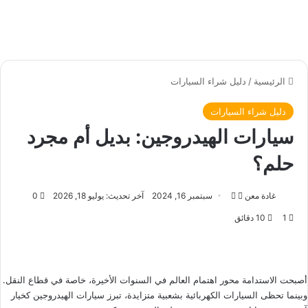
الرئيسية
/
دليل شراء السيارات
دليل شراء السيارات
سيارات الهيدروجين: بديل أم مجرد
حلم؟
غادة معن
ت
أ
سبتمبر 16, 2024
آخر تحديث: يوليو 18, 2026
0
ا
ر
1
10 دقائق
ب
س
ع
ل
ع
ب
ل
ر
أصبحت الاستدامة محور اهتمام العالم في السنوات الأخيرة، خاصة في قطاع النقل.
ى
ي
وبينما تحظى السيارات الكهربائية بشعبية متزايدة، تبرز سيارات الهيدروجين كخيار