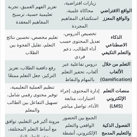
زيارات افتراضية،
تعزيز الفهم العميق، تجربة
الواقع الافتراضي
محاكاة علمية،
تعليمية حسية، ترسيخ
والواقع المعزز
استكشاف المفاهيم
المفاهيم المعقدة
المجردة
تخصيص الدروس،
الذكاء
تعليم مخصص، تحسين نتائج
تعديل المحتوى حسب
الاصطناعي
التعلم، تقليل الفجوة بين
أداء الطالب، دعم
والتعلم التكيفي
الطلاب
فردي
التعلم من خلال
دروس تفاعلية عبر
رفع دافعية الطلاب، تعزيز
الألعاب
ألعاب، تحفيز التعلم
التركيز، جعل التعلم ممتعًا
(Gamification)
بالمهام والنقاط
تنظيم العملية التعليمية،
منصات التعلم
إدارة المحتوى، إجراء
توفير محتوى رقمي شامل،
الإلكتروني
اختبارات، متابعة
تسهيل التفاعل بين الطالب
(LMS)
الأداء، تواصل مباشر
والمعلم
الجمع بين الحضور
مرونة أكبر في التعليم، توافق
الفصول الذكية
الواقعي والتعلم
مع أنماط التعلم المختلفة،
والتعليم المدمج
الإلكتروني، أنشطة
دعم التعلم الذاتي