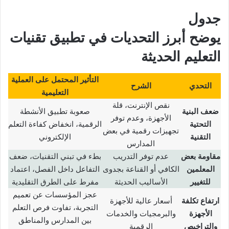
جدول
يوضح أبرز التحديات في تطبيق تقنيات
التعليم الحديثة
التأثير المحتمل على العملية
التحدي
الشرح
التعليمية
نقص الإنترنت، قلة
ضعف البنية
صعوبة تطبيق الأنشطة
الأجهزة، وعدم توفر
التحتية
الرقمية، انخفاض كفاءة التعلم
تجهيزات رقمية في بعض
التقنية
الإلكتروني
المدارس
مقاومة بعض
عدم توفر التدريب
بطء في تبني التقنيات، ضعف
المعلمين
الكافي أو القناعة بجدوى
التفاعل داخل الفصل، اعتماد
للتغيير
الأساليب الحديثة
مفرط على الطرق التقليدية
عجز المؤسسات عن تعميم
ارتفاع تكلفة
أسعار عالية للأجهزة
التجربة، تفاوت فرص التعلم
الأجهزة
والبرمجيات والخدمات
بين المدارس والمناطق
والتراخيص
الرقمية