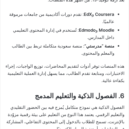
Coursera
و
EdX
: تقدم دورات أكاديمية من جامعات مرموقة
عالميًا.
Moodle
و
Edmodo
: تُستخدم في إدارة المحتوى التعليمي
داخل المدارس.
منصة
“مدرستي”
: منصة سعودية متكاملة تربط بين الطالب
والمعلم والمحتوى.
هذه المنصات توفر أدوات لتقديم المحاضرات، توزيع الواجبات، إجراء
الاختبارات، ومتابعة تقدم الطالب، مما يسهل إدارة العملية التعليمية
بكفاءة عالية.
6. الفصول الذكية والتعليم المدمج
الفصول الذكية هي نموذج متكامل يُمزج فيه بين الحضور التقليدي
والتعليم الرقمي. يعتمد هذا النوع من التعليم على بيئة رقمية مزوّدة
بالإنترنت، تسمح للطلاب بالدخول إلى المحتوى التفاعلي، المشاركة
في النقاشات، أو تنفيذ المهام إلكترونيًا.