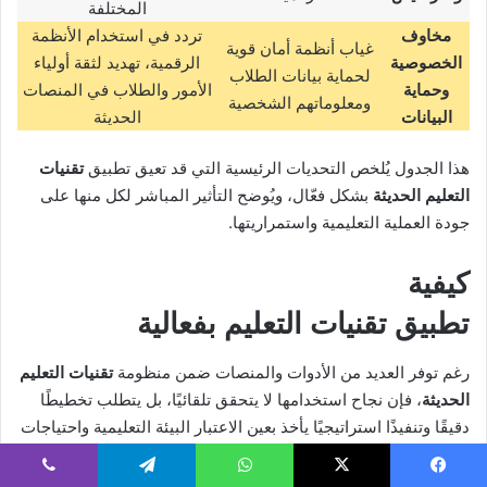
المختلفة
مخاوف
تردد في استخدام الأنظمة
غياب أنظمة أمان قوية
الخصوصية
الرقمية، تهديد لثقة أولياء
لحماية بيانات الطلاب
وحماية
الأمور والطلاب في المنصات
ومعلوماتهم الشخصية
البيانات
الحديثة
هذا الجدول يُلخص التحديات الرئيسية التي قد تعيق تطبيق
تقنيات
التعليم الحديثة
بشكل فعّال، ويُوضح التأثير المباشر لكل منها على
جودة العملية التعليمية واستمراريتها.
كيفية
تطبيق تقنيات التعليم بفعالية
رغم توفر العديد من الأدوات والمنصات ضمن منظومة
تقنيات التعليم
الحديثة
، فإن نجاح استخدامها لا يتحقق تلقائيًا، بل يتطلب تخطيطًا
دقيقًا وتنفيذًا استراتيجيًا يأخذ بعين الاعتبار البيئة التعليمية واحتياجات
المعلمين والطلاب على حد سواء. ولضمان تحقيق أقصى فائدة من
هذه التقنيات، يُنصح باتباع الخطوات التالية: