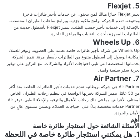
Flexjet
5.
تعتبر Flexjet خيارًا مثاليًا لمن يبحثون عن خدمات تأجير طائرات فاخرة
ومتنوعة. تقدم الشركة برامج ملكية جزئية، وبرامج ساعات الطيران المخصصة،
بالإضافة إلى خدمات تأجير حسب الطلب. تتميز Flexjet بأسطول حديث من
الطائرات المجهزة بأحدث التقنيات والمرافق الفاخرة.
Wheels Up
6.
Wheels Up هي شركة تأجير طائرات خاصة تعتمد على العضوية، وتوفر للعملاء
إمكانية الوصول إلى أسطول متنوع من الطائرات بأسعار مرنة. تتميز الشركة
بخدماتها المخصصة التي تلبي احتياجات الأفراد والشركات، مع التركيز على توفير
تجربة سفر سلسة وآمنة.
Air Partner
7.
Air Partner هي شركة بريطانية تقدم خدمات تأجير الطائرات الخاصة منذ أكثر
من 50 عامًا. تتميز الشركة بخبرتها الواسعة في تنظيم رحلات الطيران الخاص
لمختلف الأغراض، بما في ذلك رحلات الأعمال والترفيه والإخلاء الطبي. توفر Air
Partner خدمات مخصصة بناءً على احتياجات العملاء، وتضمن مستوى عالٍ من
الأمان والجودة.
أهم
الأسئلة الشائعة حول استئجار طائرة خاصة
1. هل يمكنني استئجار طائرة خاصة في اللحظة