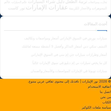
دليل شراء السيارات
تربية الطفل
عالم
تجارب ومراجعات
عالم السيارات
عقارات الإمارات
نور كاست
المجوهرات والأحجار الكريمة
أحدث المقالات
سيارات بورش في السوق الإماراتي أسعار ومواصفات وتكاليف
اكتشف سكي دبي أسعار التذاكر وأفضل 5 أنشطة ممتعة لعائلتك
أسعار وطرازات سيارات جي إم سي في السوق الإماراتي
كل ما يخص سيارات بي إم دبليو في سوق الإمارات حالياً
سيارات تويوتا في الإمارات المواصفات والأسعار والضمان
© 2026
نور الإمارات
| نافذتك إلى محتوى ثقافي عربي متنوع.
اتفاقية الاستخدام
اتصل بنا
من نحن
الكتَاب
سياسة ملفات الكوكيز