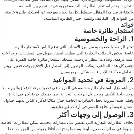
التجارية، يقدم استئجار الطائرات الخاصة تجربة فريدة تجمع بين الفخامة
ى
ي
والكفاءة. في هذا المقال، سنتناول كل ما تحتاج معرفته عن استئجار طائرة خاصة،
X
د
من الفوائد إلى التكاليف وكيفية اختيار الطائرة المناسبة.
ا
فوائد
إ
استئجار طائرة خاصة
ل
1. الراحة والخصوصية
ك
تعتبر الراحة والخصوصية من أبرز الأسباب التي تدفع الناس لاستئجار طائرة
ت
خاصة. بعكس الرحلات التجارية التي تتطلب انتظار طويل في المطارات، وإجراءات
ر
أمنية مرهقة، وصالات انتظار مزدحمة، يمنحك استئجار طائرة خاصة القدرة على
و
تجنب كل هذه المتاعب. يمكنك الوصول إلى المطار قبل الإقلاع بوقت قصير، ويتم
ن
التعامل مع كافة الإجراءات بشكل سريع ومرن.
2. المرونة في تحديد المواعيد
ي
ا
من أهم مزايا استئجار طائرة خاصة هي المرونة في تحديد موعد الإقلاع والهبوط. لا
يوجد حاجة للتكيف مع جداول الرحلات التجارية، مما يمنحك حرية أكبر في إدارة
وقتك. هذه المرونة تجعل الطائرات الخاصة خيارًا مثاليًا للأفراد الذين لديهم جداول
أعمال ضيقة أو بحاجة للسفر في أوقات غير تقليدية.
3. الوصول إلى وجهات أكثر
بخلاف الطائرات التجارية التي تقتصر على مطارات محددة، يمكن للطائرات الخاصة
الهبوط في مطارات صغيرة أو نائية، مما يفتح لك آفاقًا جديدة من الوجهات. هذا