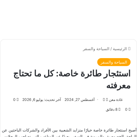
الرئيسية
/
السياحة والسفر
السياحة والسفر
استئجار طائرة خاصة: كل ما تحتاج
معرفته
غادة معن
ت
أ
أغسطس 27, 2024
آخر تحديث: يوليو 6, 2026
0
ا
ر
0
8 دقائق
ب
س
ع
ل
ع
ب
أصبح استئجار طائرة خاصة خيارًا متزايد الشعبية بين الأفراد والشركات الباحثين عن
ل
ر
الراحة، الخصوصية، والمرونة في السفر. بعيدًا عن المتاعب التي تصاحب الرحلات