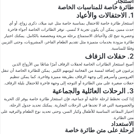
استئجار
طائرة خاصة للمناسبات الخاصة
1. الاحتفالات والأعياد
استئجار طائرة خاصة للاحتفال بمناسبة خاصة مثل عيد ميلاد، ذكرى زواج، أو أي
حدث مميز، يمكن أن يكون تجربة لا تُنسى. توفر الطائرات الخاصة أجواء فاخرة
وحصرية تتيح لك ولأحبائك الاستمتاع برحلة مريحة ومخصصة بالكامل. يمكنك اختيار
طائرة مزودة بخدمات متميزة مثل تقديم الطعام الفاخر، المشروبات، وحتى التزيين
وفقًا للمناسبة.
2. حفلات الزفاف
أصبح استئجار الطائرات الخاصة لحفلات الزفاف أمرًا شائعًا بين الأزواج الذين
يرغبون في إضافة لمسة من الفخامة ليومهم الكبير. يمكن للطائرة الخاصة أن تنقل
العروسين وأسرهم إلى وجهة الزفاف بطريقة مميزة وفاخرة. كما يمكن تنظيم
حفلات صغيرة على متن الطائرة أو التوجه إلى وجهة فاخرة للاحتفال بليلة الزفاف.
3. الرحلات العائلية والجماعية
إذا كنت تخطط لرحلة عائلية أو جماعية، فإن استئجار طائرة خاصة يوفر لك الحرية
والخصوصية التي قد لا تجدها في الرحلات التجارية. يمكنك تحديد جدول الرحلة،
اختيار المقاعد المناسبة للأطفال وكبار السن، وحتى تحديد نوع الطعام والترفيه على
متن الطائرة.
الاستعداد
لرحلة على متن طائرة خاصة