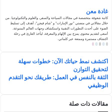
غادة معن
كاتبة شغوفة متخصصة في مجالات السياحة والسفر، والعلوم والتكنولوجيا. من
خلال مقالاتي في منصتي "نور الإمارات" و "شام فيجن"، أهدف إلى تسليط
الضوء على أحدث التطورات التقنية واستكشاف وجهات العالم المتنوعة.
أسعى لتقديم محتوى يمزج بين الإلهام والمعرفة، ليأخذ القارئ في رحلة
اكتشاف مستمرة وممتعة عبر كلماتي.
م
ف
ل
ا
و
ي
X
ي
ن
ق
س
ن
س
ا
ع
ب
ك
ت
اكتشف نمط حياتك الآن: خطوات سهلة
ك
ا
و
د
ق
لتحقيق التوازن
ت
ل
ك
إ
ر
ش
و
ن
ا
ا
الثقة بالنفس في العمل: طريقك نحو التقدم
ي
ف
م
ل
الوظيفي
ن
ب
ث
م
ق
ط
ة
ح
ب
مقالات ذات صلة
ي
ا