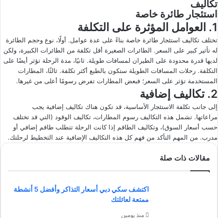
تكاليف
استئجار طائرة خاصة
1. العوامل المؤثرة على التكلفة
تختلف تكاليف استئجار طائرة خاصة بناءً على عدة عوامل. أولًا، نوع وحجم الطائرة
له تأثير كبير على السعر. الطائرات الصغيرة أقل تكلفة من الطائرات الكبيرة، ولكن
لديها قدرة محدودة على الطيران لمسافات طويلة. ثانيًا، مدة الرحلة تؤثر أيضًا على
التكلفة. رحلات المسافات الطويلة ستكون بالطبع أكثر تكلفة. ثالثًا، المطارات
المستخدمة تؤثر على السعر؛ فبعض المطارات تفرض رسومًا أعلى من غيرها.
2. تكاليف إضافية
إلى جانب تكلفة الاستئجار الأساسية، قد تكون هناك تكاليف إضافية يجب
مراعاتها. تشمل هذه التكاليف رسوم المطارات، تكاليف الوقود (التي قد تختلف
حسب أسعار السوق)، وتكاليف الطاقم إذا كانت الرحلة تتطلب طاقم إضافي أو
مدرب. من المهم التأكد من فهم كل هذه التكاليف الإضافية عند التخطيط لرحلتك.
مقالات ذات صلة
اكتشف سكي دبي أسعار التذاكر وأفضل 5 أنشطة
ممتعة لعائلتك
منذ يومين