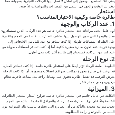
يعني أنك تستطيع الوصول إلى أماكن لا تصل إليها الرحلات التجارية بسهولة، مما
يوفر لك الوقت والجهد في التنقل بين المطارات والمواصلات الأرضية.
استئجار
طائرة خاصة وكيفية الاختيارالمناسب؟
1. عدد الركاب والوجهة
أول عامل يجب مراعاته عند استئجار طائرة خاصة هو عدد الركاب الذين سيسافرون
معك والوجهة التي تنوي الوصول إليها. تختلف الطائرات الخاصة في الحجم والقدرة
على الطيران لمسافات طويلة. إذا كنت تسافر مع عدد قليل من الأشخاص إلى
وجهة قريبة، فقد تكون طائرة صغيرة كافية. أما إذا كنت تسافر لمسافات طويلة مع
عدد كبير من الركاب، فستحتاج إلى طائرة أكبر ذات مدى أطول.
2. نوع الرحلة
الطبيعة العامة للرحلة تؤثر أيضًا على استئجار طائرة خاصة. إذا كنت تسافر للعمل،
قد ترغب في طائرة مجهزة بمكاتب ومرافق اتصالات متطورة. أما إذا كانت الرحلة
بغرض الترفيه، قد تفضل طائرة تحتوي على وسائل راحة مثل مقاعد فاخرة، نظام
ترفيهي، وحتى حمام فاخر.
3. الميزانية
التكلفة هي عامل حاسم في استئجار طائرة خاصة. تتراوح أسعار استئجار الطائرات
الخاصة بناءً على نوع الطائرة، مدة الرحلة، والمرافق المقدمة. لذلك، من المهم
تحديد ميزانية محددة والتأكد من أن الطائرة التي تختارها تناسب تلك الميزانية دون
المساس بالجودة والراحة المطلوبة.