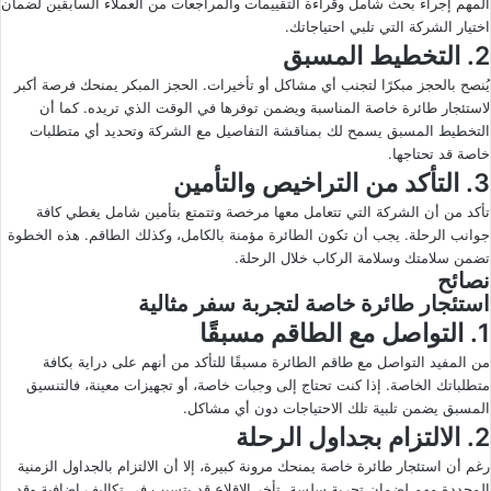
المهم إجراء بحث شامل وقراءة التقييمات والمراجعات من العملاء السابقين لضمان
اختيار الشركة التي تلبي احتياجاتك.
2. التخطيط المسبق
يُنصح بالحجز مبكرًا لتجنب أي مشاكل أو تأخيرات. الحجز المبكر يمنحك فرصة أكبر
لاستئجار طائرة خاصة المناسبة ويضمن توفرها في الوقت الذي تريده. كما أن
التخطيط المسبق يسمح لك بمناقشة التفاصيل مع الشركة وتحديد أي متطلبات
خاصة قد تحتاجها.
3. التأكد من التراخيص والتأمين
تأكد من أن الشركة التي تتعامل معها مرخصة وتتمتع بتأمين شامل يغطي كافة
جوانب الرحلة. يجب أن تكون الطائرة مؤمنة بالكامل، وكذلك الطاقم. هذه الخطوة
تضمن سلامتك وسلامة الركاب خلال الرحلة.
نصائح
استئجار طائرة خاصة لتجربة سفر مثالية
1. التواصل مع الطاقم مسبقًا
من المفيد التواصل مع طاقم الطائرة مسبقًا للتأكد من أنهم على دراية بكافة
متطلباتك الخاصة. إذا كنت تحتاج إلى وجبات خاصة، أو تجهيزات معينة، فالتنسيق
المسبق يضمن تلبية تلك الاحتياجات دون أي مشاكل.
2. الالتزام بجداول الرحلة
رغم أن استئجار طائرة خاصة يمنحك مرونة كبيرة، إلا أن الالتزام بالجداول الزمنية
المحددة مهم لضمان تجربة سلسة. تأخر الإقلاع قد يتسبب في تكاليف إضافية وقد