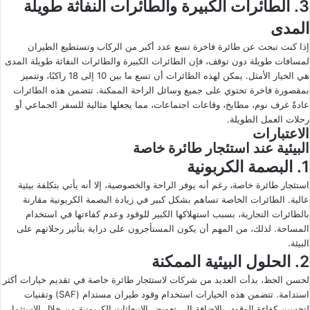
3. الطائرات الكبيرة والطائرات النفاثة طويلة
المدى
إذا كنت تبحث عن طائرة فاخرة تسع عدد أكبر من الركاب وتستطيع الطيران
لمسافات طويلة دون توقف، فإن الطائرات الكبيرة والطائرات النفاثة طويلة المدى
هي الخيار الأمثل. يمكن لهذه الطائرات أن تسع ما بين 10 إلى 18 راكبًا، وتتميز
بمقصورة فاخرة تحتوي على جميع وسائل الراحة الممكنة. تتضمن هذه الطائرات
عادةً غرف نوم، مطابخ، وقاعات اجتماعات، مما يجعلها مثالية للسفر الجماعي أو
رحلات العمل الطويلة.
الاعتبارات
البيئية عند استئجار طائرة خاصة
1. البصمة الكربونية
استئجار طائرة خاصة، رغم أنه يوفر الراحة والخصوصية، إلا أنه يأتي بتكلفة بيئية
عالية. الطائرات الخاصة تساهم بشكل كبير في زيادة البصمة الكربونية مقارنة
بالطائرات التجارية، بسبب استهلاكها الكبير للوقود وعدم كفاءتها في استخدام
المساحة. لذلك، من المهم أن يكون المستأجرون على دراية بتأثير رحلاتهم على
البيئة.
2. الحلول البيئية الممكنة
لحسن الحظ، بدأت العديد من شركات لاستئجار طائرة خاصة في تقديم خيارات أكثر
استدامة. تتضمن هذه الخيارات استخدام وقود طيران مستدام (SAF) وتقنيات
لتحسين كفاءة الوقود، بالإضافة إلى تعويض الانبعاثات الكربونية من خلال الاستثمار