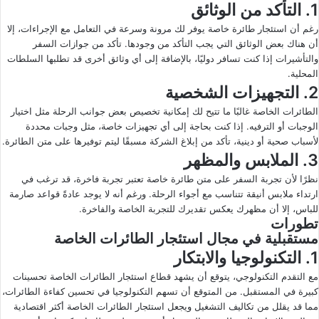
1. التأكد من الوثائق
رغم أن استئجار طائرة خاصة يوفر لك مرونة وسرعة في التعامل مع الإجراءات، إلا
أن هناك بعض الوثائق التي يجب التأكد من وجودها. تأكد من جوازات السفر
والتأشيرات إذا كنت تسافر دوليًا، بالإضافة إلى أي وثائق أخرى قد تطلبها السلطات
المحلية.
2. التجهيزات الشخصية
الطائرات الخاصة غالبًا ما تتيح لك إمكانية تخصيص بعض جوانب الرحلة مثل اختيار
الوجبات أو الترفيه. إذا كنت بحاجة إلى أي تجهيزات خاصة، مثل وجبات محددة
لأسباب صحية أو دينية، تأكد من إبلاغ الشركة مسبقًا ليتم توفيرها على متن الطائرة.
3. الملابس والمظهر
نظرًا لأن تجربة السفر على متن طائرة خاصة تعتبر تجربة فاخرة، قد ترغب في
ارتداء ملابس أنيقة تتناسب مع أجواء الرحلة. ورغم أنه لا يوجد عادةً قواعد صارمة
للباس، إلا أن مظهرك يعكس تقديرك للتجربة الخاصة والفاخرة.
تطورات
مستقبلية في مجال استئجار الطائرات الخاصة
1. التكنولوجيا والابتكار
مع التقدم التكنولوجي، يتوقع أن يشهد قطاع استئجار الطائرات الخاصة تحسينات
كبيرة في المستقبل. من المتوقع أن تسهم التكنولوجيا في تحسين كفاءة الطائرات،
مما قد يقلل من تكاليف التشغيل ويجعل استئجار الطائرات الخاصة أكثر اقتصادية