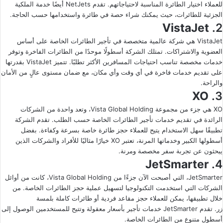
للعملاء اختيار الطائرة المناسبة لاحتياجاتهم. تقدم NetJets أيضًا خدمة الملكية
الجزئية للطائرات، حيث يمكنك شراء حصة في طائرة واستخدامها حسب الحاجة.
VistaJet
2.
VistaJet هي شركة عالمية متخصصة في تأجير الطائرات الخاصة على أساس
العضوية والاشتراكات. تمتلك الشركة أسطولًا موحدًا من الطائرات الفاخرة وتوفر
خدمات مخصصة تناسب احتياجات المسافرين الأكثر تطلبًا. تتميز VistaJet بقدرتها
على تقديم خدمات فاخرة في أي وقت وأي مكان، مع ضمان مستوى عالٍ من الأمان
والراحة.
XO
3.
XO هي جزء من مجموعة Vista Global Holding، وتعد واحدة من الشركات
الرائدة في تقديم خدمات تأجير الطائرات الخاصة حسب الطلب. تقدم الشركة
تطبيقًا سهل الاستخدام يتيح للعملاء حجز طائرة خاصة بسرعة وكفاءة. بفضل
أسطولها الكبير وخدماتها المرنة، تعتبر XO خيارًا مثاليًا للأفراد والشركات الذين
يبحثون عن تجربة سفر مخصصة ومرنة.
JetSmarter
4.
JetSmarter، التي أصبحت الآن جزءًا من Vista Global Holding، كانت من أوائل
الشركات التي استخدمت التكنولوجيا لتسهيل عملية حجز الطائرات الخاصة. من
خلال تطبيقها، يمكن للعملاء حجز مقاعد فردية أو طائرات كاملة بلمسة
زر. تقدم JetSmarter خدمات تأجير بأسعار معقولة وتتيح للمستخدمين الوصول إلى
أسطول متنوع من الطائرات الخاصة.