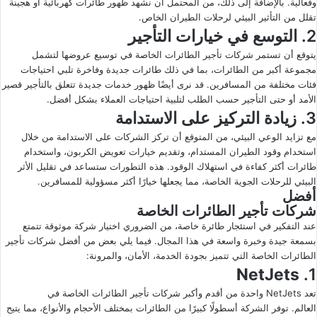
وفعالية. بالإضافة إلى ذلك، من المحتمل أن نشهد ظهور طائرات كهربائية أو هجينة
تقلل من التأثير البيئي لرحلات الطيران الخاص.
2. التوسع في خيارات التأجير
يتوقع أن تستمر شركات تأجير الطائرات الخاصة في توسيع عروضها لتشمل
مجموعة أكبر من الطائرات، بما في ذلك طائرات جديدة وفاخرة تلبي احتياجات
فئات مختلفة من المسافرين. قد نرى أيضًا ظهور خدمات جديدة تتعلق بالتأجير قصير
الأمد أو حتى التأجير حسب الطلب لتلبية احتياجات العملاء بشكل أفضل.
3. زيادة التركيز على الاستدامة
مع تزايد الوعي البيئي، من المتوقع أن تركز الشركات على الاستدامة من خلال
استخدام وقود الطيران المستدام، وتقديم خيارات تعويض الكربون، واستخدام
طائرات أكثر كفاءة في استهلاك الوقود. هذه التطورات ستساعد في تقليل الأثر
البيئي للرحلات الجوية الخاصة، مما يجعلها خيارًا أكثر مسؤولية للمسافرين.
أفضل
شركات تأجير الطائرات الخاصة
عند التفكير في استئجار طائرة خاصة، من الضروري اختيار شركة موثوقة تتمتع
بسمعة جيدة وخبرة واسعة في هذا المجال. فيما يلي بعض من أفضل شركات تأجير
الطائرات الخاصة التي تتميز بجودة الخدمة، الأمان، والمرونة:
NetJets
1.
تعد NetJets واحدة من أقدم وأكبر شركات تأجير الطائرات الخاصة في
العالم. توفر الشركة أسطولًا كبيرًا من الطائرات بمختلف الأحجام والأنواع، مما يتيح