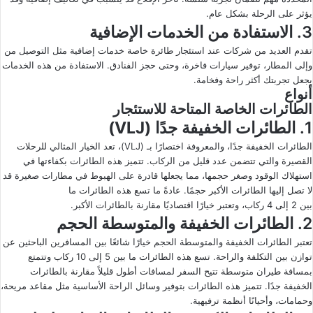
يؤثر على الرحلة بشكل عام.
3. الاستفادة من الخدمات الإضافية
تقدم العديد من شركات عند استئجار طائرة خاصة خدمات إضافية مثل التوصيل من
وإلى المطار، توفير سيارات فاخرة، وحتى حجز الفنادق. الاستفادة من هذه الخدمات
يجعل تجربتك أكثر راحة وفخامة.
أنواع
الطائرات الخاصة المتاحة للاستئجار
1. الطائرات الخفيفة جدًا
(VLJ)
الطائرات الخفيفة جدًا، والمعروفة اختصارًا بـ (VLJ)، تعد الخيار المثالي للرحلات
القصيرة والتي تتضمن عدد قليل من الركاب. تتميز هذه الطائرات بكفاءتها في
استهلاك الوقود وصغر حجمها، مما يجعلها قادرة على الهبوط في مطارات صغيرة قد
لا تصل إليها الطائرات الأكبر حجمًا. عادةً ما تسع هذه الطائرات ما
بين 2 إلى 4 ركاب، وتعتبر خيارًا اقتصاديًا مقارنة بالطائرات الأكبر.
2. الطائرات الخفيفة والمتوسطة الحجم
تعتبر الطائرات الخفيفة والمتوسطة الحجم خيارًا شائعًا بين المسافرين الباحثين عن
توازن بين التكلفة والراحة. تسع هذه الطائرات ما بين 5 إلى 10 ركاب وتتمتع
بمسافة طيران متوسطة تتيح السفر لمسافات أطول قليلاً مقارنة بالطائرات
الخفيفة جدًا. تتميز هذه الطائرات بتوفير وسائل الراحة الأساسية مثل مقاعد مريحة،
وحمامات، وأحيانًا أنظمة ترفيهية.