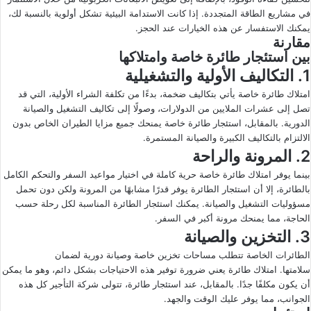
في مشاريع الطاقة المتجددة. إذا كانت الاستدامة البيئية تشكل أولوية بالنسبة لك،
يمكنك الاستفسار عن هذه الخيارات عند الحجز.
مقارنة
بين استئجار طائرة خاصة وامتلاكها
1. التكاليف الأولية والتشغيلية
امتلاك طائرة خاصة يأتي بتكاليف ضخمة، بدءًا من تكلفة الشراء الأولية، التي قد
تصل إلى عشرات الملايين من الدولارات، وصولًا إلى تكاليف التشغيل والصيانة
الدورية. بالمقابل، استئجار طائرة خاصة يمنحك جميع مزايا الطيران الخاص بدون
الالتزام بالتكاليف الكبيرة والصيانة المستمرة.
2. المرونة والراحة
بينما يوفر امتلاك طائرة خاصة حرية كاملة في اختيار مواعيد السفر والتحكم الكامل
بالطائرة، إلا أن استئجار الطائرة يوفر قدرًا مشابهًا من المرونة ولكن دون تحمل
مسؤوليات التشغيل والصيانة. يمكنك استئجار الطائرة المناسبة لكل رحلة حسب
الحاجة، مما يمنحك مرونة أكبر في السفر.
3. التخزين والصيانة
الطائرات الخاصة تتطلب مساحات تخزين خاصة وصيانة دورية لضمان
سلامتها. امتلاك طائرة يعني ضرورة توفير هذه الاحتياجات بشكل دائم، وهو ما يمكن
أن يكون مكلفًا جدًا. بالمقابل، عند استئجار طائرة، تتولى شركة التأجير كل هذه
الجوانب، مما يوفر عليك الوقت والجهد.