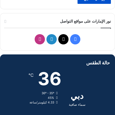
نور الإمارات على مواقع التواصل
ف
ل
ا
ي
X
ي
ن
س
ن
س
حالة الطقس
ب
ك
ت
36
℃
و
د
ق
ك
إ
ر
دبي
36º - 35º
45%
ن
ا
4.33 كيلومتر/ساعة
سماء صافية
م