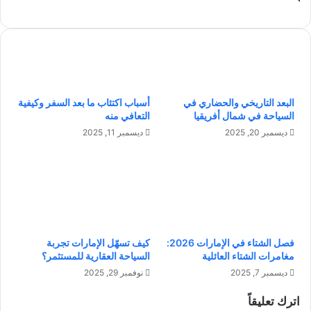
ا
ل
ت
ن
ك
ف
ا
س
ل
ف
آ
ي
ن
ا
البعد التاريخي والحضاري في
أسباب اكتئاب ما بعد السفر وكيفية
:
ل
السياحة في شمال أفريقيا
التعافي منه
خ
ع
ط
م
ديسمبر 20, 2025
ديسمبر 11, 2025
و
ل
ا
:
ت
ط
س
ر
ه
ي
ل
ق
ة
ك
فصل الشتاء في الإمارات 2026:
كيف تسهّل الإمارات تجربة
ل
ن
مغامرات الشتاء العائلية
السياحة العقارية للمستثمر؟
ت
ح
ديسمبر 7, 2025
نوفمبر 29, 2025
ح
و
ق
ا
اترك تعليقاً
ي
ل