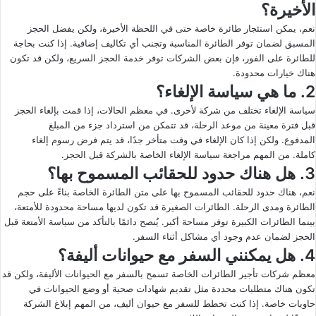
الأخيرة؟
نعم، يمكن استئجار طائرة خاصة حتى في اللحظة الأخيرة، ولكن يفضل الحجز
المسبق لضمان توفر الطائرة المناسبة وتجنب أي تكاليف إضافية. إذا كنت بحاجة
للطائرة على الفور، فإن بعض الشركات توفر خدمة الحجز السريع، ولكن قد تكون
هناك خيارات محدودة.
2. ما هي سياسة الإلغاء؟
سياسة الإلغاء تختلف من شركة لأخرى. في معظم الحالات، إذا قمت بإلغاء الحجز
قبل فترة معينة من موعد الرحلة، قد تتمكن من استرداد جزء من المبلغ
المدفوع. ولكن إذا كان الإلغاء في وقت متأخر جدًا، قد يتم فرض رسوم إلغاء
كاملة. من المهم مراجعة سياسة الإلغاء الخاصة بالشركة قبل الحجز.
3. هل هناك حدود للحقائب المسموح بها؟
نعم، هناك حدود للحقائب المسموح بها على متن الطائرة الخاصة بناءً على حجم
الطائرة ومدى الرحلة. الطائرات الصغيرة قد تكون لديها مساحة محدودة للأمتعة،
بينما الطائرات الكبيرة توفر مساحة أكبر. يُنصح دائمًا بالتأكد من سياسة الأمتعة قبل
الحجز لضمان عدم وجود أي مشاكل أثناء السفر.
4. هل يمكنني السفر مع حيوانات أليفة؟
معظم شركات تأجير الطائرات الخاصة تسمح بالسفر مع الحيوانات الأليفة، ولكن قد
تكون هناك متطلبات محددة مثل تقديم شهادات صحية أو وضع الحيوانات في
حاويات خاصة. إذا كنت تخطط للسفر مع حيوان أليف، من المهم إبلاغ الشركة