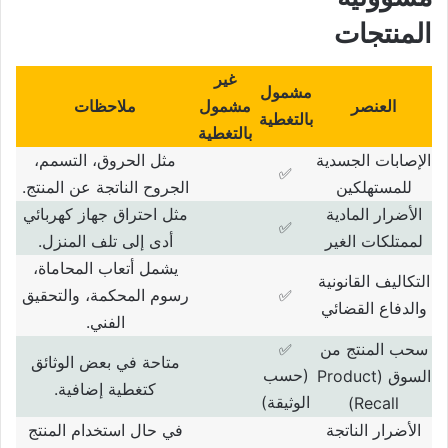
المنتجات
غير
مشمول
العنصر
مشمول
ملاحظات
بالتغطية
بالتغطية
الإصابات الجسدية
مثل الحروق، التسمم،
✅
للمستهلكين
الجروح الناتجة عن المنتج
.
الأضرار المادية
مثل احتراق جهاز كهربائي
✅
لممتلكات الغير
أدى إلى تلف المنزل
.
يشمل أتعاب المحاماة،
التكاليف القانونية
رسوم المحكمة، والتحقيق
✅
والدفاع القضائي
الفني
.
سحب المنتج من
✅
متاحة في بعض الوثائق
(
حسب
السوق
(Product
كتغطية إضافية
.
الوثيقة
)
Recall)
الأضرار الناتجة
في حال استخدام المنتج