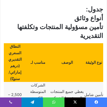
جدول:
أنواع وثائق
تأمين مسؤولية المنتجات وتكلفتها
التقديرية
النطاق
السعري
التقديري
نوع الوثيقة
الوصف
مناسب لـ
(
درهم
إماراتي
/
سنويًا
)
الشركات
يغطي جميع المنتجات
المتوسطة
تأمين شامل
2,500 –
التي تقدمها الشركة
والكبيرة
للمنتجات
6,000
محليًا أو دوليًا
متعددة