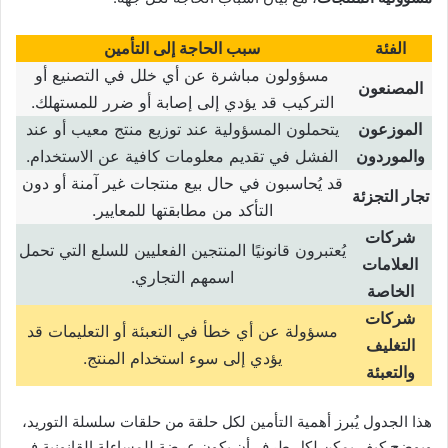
الفئة
سبب الحاجة إلى التأمين
مسؤولون مباشرة عن أي خلل في التصنيع أو
المصنعون
التركيب قد يؤدي إلى إصابة أو ضرر للمستهلك
.
الموزعون
يتحملون المسؤولية عند توزيع منتج معيب أو عند
والموردون
الفشل في تقديم معلومات كافية عن الاستخدام
.
قد يُحاسبون في حال بيع منتجات غير آمنة أو دون
تجار التجزئة
التأكد من مطابقتها للمعايير
.
شركات
يُعتبرون قانونيًا المنتجين الفعليين للسلع التي تحمل
العلامات
اسمهم التجاري
.
الخاصة
شركات
مسؤولة عن أي خطأ في التعبئة أو التعليمات قد
التغليف
يؤدي إلى سوء استخدام المنتج
.
والتعبئة
هذا الجدول يُبرز أهمية التأمين لكل حلقة من حلقات سلسلة التوريد،
ويوضح كيف يمكن لكل طرف أن يكون عرضة للمساءلة القانونية في