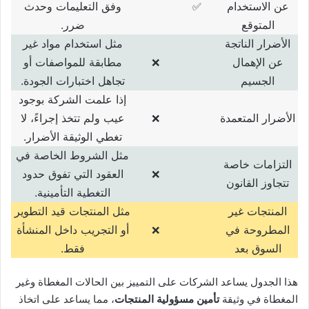
عن الاستخدام
وفق التعليمات وحدث
✅
المتوقع
ضرر
.
الأضرار الناتجة
مثل استخدام مواد غير
عن الإهمال
مطابقة للمواصفات أو
❌
الجسيم
تجاهل اختبارات الجودة
.
إذا علمت الشركة بوجود
الأضرار المتعمدة
عيب ولم تتخذ إجراءً، لا
❌
تغطي الوثيقة الأضرار
.
مثل الشروط الخاصة في
التزامات خاصة
العقود التي تفوق حدود
❌
تتجاوز القانون
التغطية التأمينية
.
المنتجات غير
مثل المنتجات قيد التطوير
المطروحة في
أو التجريب داخل المنشأة
❌
السوق بعد
فقط
.
هذا الجدول يساعد الشركات على التمييز بين الحالات المغطاة وغير
المغطاة في وثيقة
تأمين مسؤولية المنتجات
، مما يساعد على اتخاذ