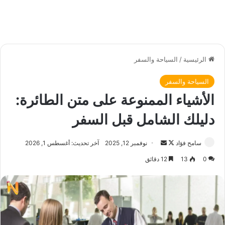
الرئيسية
/
السياحة والسفر
السياحة والسفر
الأشياء الممنوعة على متن الطائرة:
دليلك الشامل قبل السفر
سامح فؤاد
ت
أ
نوفمبر 12, 2025
آخر تحديث: أغسطس 1, 2026
ا
ر
0
13
12 دقائق
ب
س
ع
ل
ع
ب
ل
ر
ى
ي