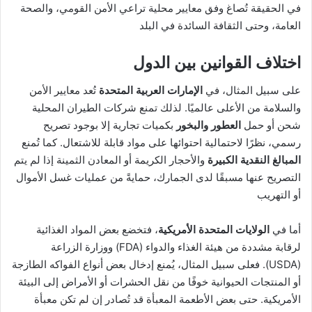
في الحقيقة تُصاغ وفق معايير محلية تراعي الأمن القومي، والصحة
العامة، وحتى الثقافة السائدة في البلد
اختلاف القوانين بين الدول
على سبيل المثال، في
الإمارات العربية المتحدة
تُعد معايير الأمن
والسلامة من الأعلى عالميًا. لذلك تمنع شركات الطيران المحلية
شحن أو حمل
العطور والبخور
بكميات تجارية إلا بوجود تصريح
رسمي، نظرًا لاحتمالية احتوائها على مواد قابلة للاشتعال. كما تُمنع
المبالغ النقدية الكبيرة
والأحجار الكريمة أو المعادن الثمينة إذا لم يتم
التصريح عنها مسبقًا لدى الجمارك، حمايةً من عمليات غسل الأموال
أو التهريب
أما في
الولايات المتحدة الأمريكية
، فتخضع بعض المواد الغذائية
لرقابة مشددة من هيئة الغذاء والدواء (FDA) ووزارة الزراعة
(USDA). فعلى سبيل المثال، يُمنع إدخال بعض أنواع الفواكه الطازجة
أو المنتجات الحيوانية خوفًا من نقل الحشرات أو الأمراض إلى البيئة
الأمريكية. حتى بعض الأطعمة المعبأة قد تُصادر إن لم تكن معبأة