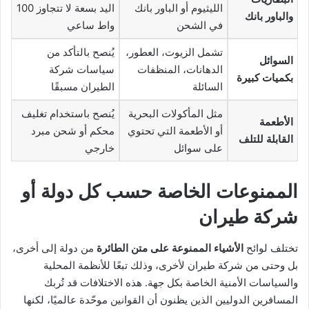
الليثيوم أو الباور بانك
اليد بسعة لا تتجاوز 100
والباور بانك
في الشحن
واط ساعي
تشمل الزيوت، العطور،
يُنصح بالتأكد من
السوائل
الدهانات، المنظفات
سياسات شركة
بكميات كبيرة
السائلة
الطيران مسبقًا
مثل المأكولات البحرية
يُنصح باستخدام تغليف
الأطعمة
أو الأطعمة التي تحتوي
محكم أو شحن مبرد
القابلة للتلف
على سوائل
خارجي
الممنوعات الخاصة حسب كل دولة أو
شركة طيران
تختلف لوائح
الأشياء الممنوعة على متن الطائرة
من دولة إلى أخرى،
بل وحتى من شركة طيران لأخرى، وذلك تبعًا للأنظمة المحلية
والسياسات الأمنية الخاصة بكل جهة. هذه الاختلافات قد تُربك
المسافرين الدوليين الذين يظنون أن القوانين موحّدة عالميًا، لكنها