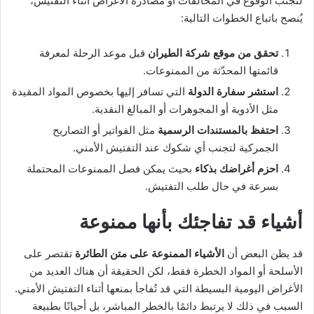
لتجنب الوقوع في المخالفات أو مصادرة الأغراض أثناء التفتيش،
يُنصح باتباع الخطوات التالية:
تحقق من موقع شركة الطيران
قبل موعد الرحلة لمعرفة
قائمتها المحدّثة من الممنوعات.
استشر سفارة الدولة
التي تسافر إليها بخصوص المواد المقيدة
مثل الأدوية أو المجوهرات أو المبالغ النقدية.
احتفظ بالمستندات الرسمية
مثل الفواتير أو التصاريح
الجمركية لتجنب أي شكوك عند التفتيش الأمني.
احزم أغراضك بذكاء
بحيث يمكن فصل الممنوعات المحتملة
بسرعة في حال طلب التفتيش.
أشياء قد تفاجئك بأنها ممنوعة
قد يظن البعض أن
الأشياء الممنوعة على متن الطائرة
تقتصر على
الأسلحة أو المواد الخطرة فقط، لكن الحقيقة أن هناك العديد من
الأغراض اليومية البسيطة التي قد تُفاجأ بمنعها أثناء التفتيش الأمني.
السبب في ذلك لا يرتبط دائمًا بالخطر المباشر، بل أحيانًا بطبيعة