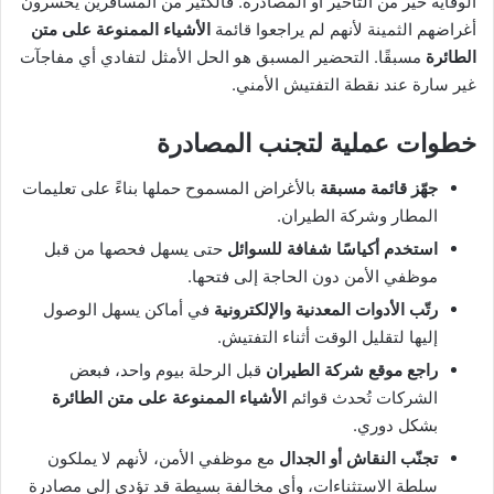
الوقاية خير من التأخير أو المصادرة. فالكثير من المسافرين يخسرون
أغراضهم الثمينة لأنهم لم يراجعوا قائمة
الأشياء الممنوعة على متن
الطائرة
مسبقًا. التحضير المسبق هو الحل الأمثل لتفادي أي مفاجآت
غير سارة عند نقطة التفتيش الأمني.
خطوات عملية لتجنب المصادرة
جهّز قائمة مسبقة
بالأغراض المسموح حملها بناءً على تعليمات
المطار وشركة الطيران.
استخدم أكياسًا شفافة للسوائل
حتى يسهل فحصها من قبل
موظفي الأمن دون الحاجة إلى فتحها.
رتّب الأدوات المعدنية والإلكترونية
في أماكن يسهل الوصول
إليها لتقليل الوقت أثناء التفتيش.
راجع موقع شركة الطيران
قبل الرحلة بيوم واحد، فبعض
الشركات تُحدث قوائم
الأشياء الممنوعة على متن الطائرة
بشكل دوري.
تجنّب النقاش أو الجدال
مع موظفي الأمن، لأنهم لا يملكون
سلطة الاستثناءات، وأي مخالفة بسيطة قد تؤدي إلى مصادرة