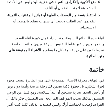
ضع الأدوية والأغراض الثمينة في حقيبة اليد
وليس في الأمتعة
المشحونة لتجنب الفقدان أو التلف.
احتفظ بنسخ من الوصفات الطبية أو فواتير المقتنيات الثمينة
لتقديمها عند الطلب وتجنب أي شبهات تتعلق بالمصدر أو
الاستخدام.
اتباع هذه النصائح البسيطة يمنحك راحة بال كبيرة أثناء السفر
ويضمن مرورك عبر نقاط التفتيش بسرعة وبدون متاعب، خاصة
عندما تكون على دراية تامة بكل ما يتعلق بـ
الأشياء الممنوعة على
متن الطائرة
.
خاتمة
في النهاية، معرفة الأشياء الممنوعة على متن الطائرة ليست مجرد
إجراء شكلي، بل خطوة ذكية تضمن لك رحلة مريحة وآمنة دون توتر
أو تأخير. السفر تجربة تستحق أن تبدأ بسلاسة، ومع قليل من الوعي
المسبق يمكنك تجنب المواقف المزعجة عند التفتيش. فكر دائمًا أن
القواعد وُضعت لحمايتك أولًا، وليس لتقييدك. لذلك، كلما كنت أكثر