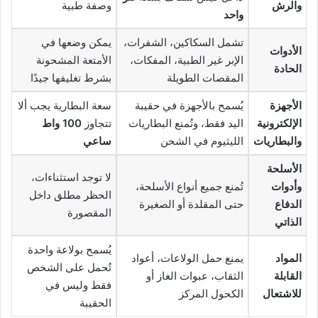
والرش
وصفة طبية
واحد
تشمل السكاكين، الشفرات،
يمكن وضعها في
الأدوات
الإبر غير الطبية، المفكات،
الأمتعة المشحونة
الحادة
المقصات الطويلة
بشرط تغليفها جيدًا
الأجهزة
يُسمح بالأجهزة في حقيبة
سعة البطارية يجب ألا
الإلكترونية
اليد فقط، وتُمنع البطاريات
تتجاوز
100 واط
والبطاريات
الليثيوم في الشحن
ساعي
الأسلحة
لا توجد استثناءات،
وأدوات
تُمنع جميع أنواع الأسلحة،
الحظر مطلق داخل
الدفاع
حتى المقلدة أو الصغيرة
المقصورة
الذاتي
يُسمح بولاعة واحدة
المواد
يمنع حمل الولاعات، أعواد
تُحمل على الشخص
القابلة
الثقاب، عبوات الغاز أو
فقط وليس في
للاشتعال
الكحول المركز
الحقيبة