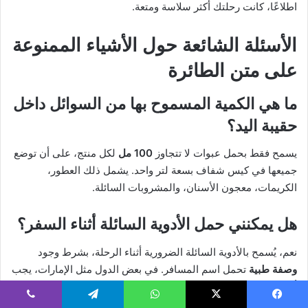
اطلاعًا، كانت رحلتك أكثر سلاسة ومتعة.
الأسئلة الشائعة حول
الأشياء الممنوعة
على متن الطائرة
ما هي الكمية المسموح بها من السوائل داخل
حقيبة اليد؟
يسمح فقط بحمل عبوات لا تتجاوز
100 مل
لكل منتج، على أن توضع
جميعها في كيس شفاف بسعة لتر واحد. يشمل ذلك العطور،
الكريمات، معجون الأسنان، والمشروبات السائلة.
هل يمكنني حمل الأدوية السائلة أثناء السفر؟
نعم، يُسمح بالأدوية السائلة الضرورية أثناء الرحلة، بشرط وجود
وصفة طبية
تحمل اسم المسافر. في بعض الدول مثل الإمارات، يجب
أيضًا إرفاق
تقرير طبي معتمد
في حال كانت الأدوية تحتوي على مواد
خاضعة للرقابة.