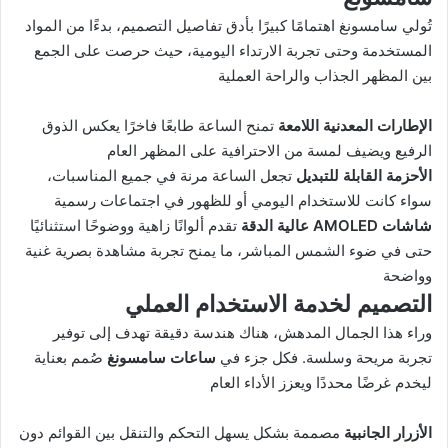
تُولي سامسونغ اهتمامًا كبيرًا بأدق تفاصيل التصميم، بدءًا من المواد
المستخدمة وحتى تجربة الارتداء اليومية، حيث حرصت على الجمع
بين المظهر الجذاب والراحة العملية
الإطارات المعدنية اللامعة
تمنح الساعة طابعًا فاخرًا يعكس الذوق
الرفيع ويضيف لمسة من الاحترافية على المظهر العام
الأحزمة القابلة للتبديل
تجعل الساعة مرنة في جميع المناسبات،
سواء كانت للاستخدام اليومي أو للظهور في اجتماعات رسمية
شاشات AMOLED عالية الدقة
تقدم ألوانًا زاهية ووضوحًا استثنائيًا
حتى في ضوء الشمس المباشر، ما يمنح تجربة مشاهدة بصرية غنية
وواضحة
التصميم لخدمة الاستخدام العملي
وراء هذا الجمال المدهش، هناك هندسة دقيقة تهدف إلى توفير
تجربة مريحة وسلسة. فكل جزء في
ساعات سامسونغ
صُمم بعناية
ليخدم غرضًا محددًا ويعزز الأداء العام
الأزرار الجانبية
مصممة بشكل يسهل التحكم والتنقل بين القوائم دون