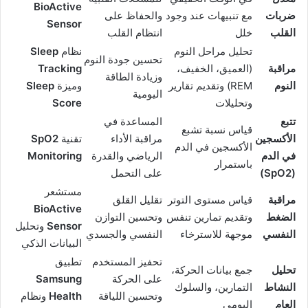
BioActive
ضربات
مع تنبيهات عند وجود
والحفاظ على
Sensor
القلب
خلل
انتظام القلب
تحليل مراحل النوم
نظام
Sleep
تحسين جودة النوم
مراقبة
(العميق، الخفيف،
Tracking
وزيادة الطاقة
النوم
REM) وتقديم تقارير
وميزة
Sleep
اليومية
وتحليلات
Score
تتبع
المساعدة في
قياس نسبة تشبع
الأكسجين
مراقبة الأداء
تقنية
SpO2
الأكسجين في الدم
في الدم
الرياضي والقدرة
Monitoring
باستمرار
(SpO2)
على التحمل
مستشعر
مراقبة
قياس مستوى التوتر
تقليل القلق
BioActive
الضغط
وتقديم تمارين تنفس
وتحسين التوازن
Sensor
وتحليل
النفسي
موجهة للاسترخاء
النفسي والجسدي
البيانات الذكي
تحفيز المستخدم
تطبيق
تحليل
جمع بيانات الحركة،
على الحركة
Samsung
النشاط
التمارين، والسلوك
وتحسين اللياقة
Health
ونظام
العام
اليومي