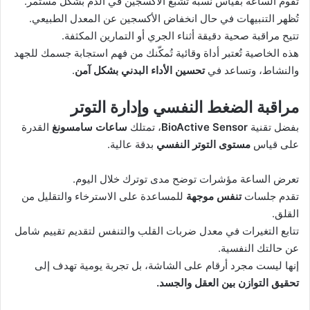
تقوم الساعة بقياس نسبة تشبع الأكسجين في الدم بشكل مستمر.
تُظهر التنبيهات في حال انخفاض الأكسجين عن المعدل الطبيعي.
تتيح مراقبة صحية دقيقة أثناء الجري أو التمارين المكثفة.
هذه الخاصية تُعتبر أداة وقائية تُمكّنك من فهم استجابة جسمك للجهد
والنشاط، وتساعد في
تحسين الأداء البدني بشكل آمن
.
مراقبة الضغط النفسي وإدارة التوتر
بفضل تقنية
BioActive Sensor
، تمتلك
ساعات سامسونغ
القدرة
على قياس
مستوى التوتر النفسي
بدقة عالية.
تعرض الساعة مؤشرات توضح مدى توترك خلال اليوم.
تقدم جلسات
تنفس موجهة
للمساعدة على الاسترخاء والتقليل من
القلق.
تتابع التغيرات في معدل ضربات القلب والتنفس لتقديم تقييم شامل
عن حالتك النفسية.
إنها ليست مجرد أرقام على الشاشة، بل تجربة يومية تهدف إلى
تحقيق التوازن بين العقل والجسد.