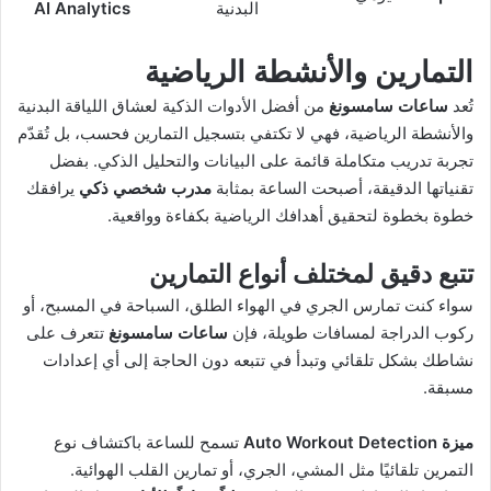
البدنية
AI Analytics
التمارين والأنشطة الرياضية
تُعد
ساعات سامسونغ
من أفضل الأدوات الذكية لعشاق اللياقة البدنية
والأنشطة الرياضية، فهي لا تكتفي بتسجيل التمارين فحسب، بل تُقدّم
تجربة تدريب متكاملة قائمة على البيانات والتحليل الذكي. بفضل
تقنياتها الدقيقة، أصبحت الساعة بمثابة
مدرب شخصي ذكي
يرافقك
خطوة بخطوة لتحقيق أهدافك الرياضية بكفاءة وواقعية.
تتبع دقيق لمختلف أنواع التمارين
سواء كنت تمارس الجري في الهواء الطلق، السباحة في المسبح، أو
ركوب الدراجة لمسافات طويلة، فإن
ساعات سامسونغ
تتعرف على
نشاطك بشكل تلقائي وتبدأ في تتبعه دون الحاجة إلى أي إعدادات
مسبقة.
ميزة Auto Workout Detection
تسمح للساعة باكتشاف نوع
التمرين تلقائيًا مثل المشي، الجري، أو تمارين القلب الهوائية.