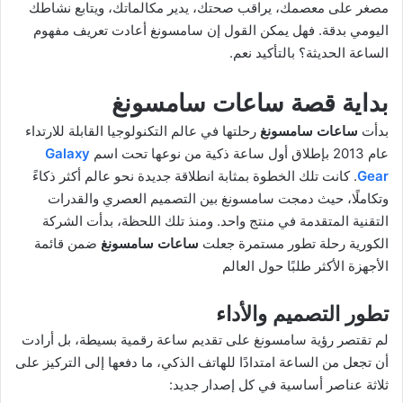
X
د
مصغر على معصمك، يراقب صحتك، يدير مكالماتك، ويتابع نشاطك
ا
اليومي بدقة. فهل يمكن القول إن سامسونغ أعادت تعريف مفهوم
إ
الساعة الحديثة؟ بالتأكيد نعم.
ل
ك
بداية قصة
ساعات سامسونغ
ت
بدأت
ساعات سامسونغ
رحلتها في عالم التكنولوجيا القابلة للارتداء
ر
عام 2013 بإطلاق أول ساعة ذكية من نوعها تحت اسم
Galaxy
و
Gear
. كانت تلك الخطوة بمثابة انطلاقة جديدة نحو عالم أكثر ذكاءً
ن
وتكاملًا، حيث دمجت سامسونغ بين التصميم العصري والقدرات
ي
التقنية المتقدمة في منتج واحد. ومنذ تلك اللحظة، بدأت الشركة
ا
الكورية رحلة تطور مستمرة جعلت
ساعات سامسونغ
ضمن قائمة
الأجهزة الأكثر طلبًا حول العالم
تطور التصميم والأداء
لم تقتصر رؤية سامسونغ على تقديم ساعة رقمية بسيطة، بل أرادت
أن تجعل من الساعة امتدادًا للهاتف الذكي، ما دفعها إلى التركيز على
ثلاثة عناصر أساسية في كل إصدار جديد: