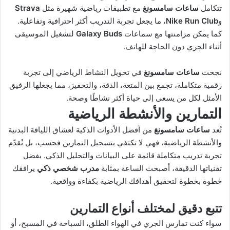
تتكامل
ساعات سامسونغ
مع تطبيقات رياضية شهيرة مثل
Strava
و
Nike Run Club
، ما يجعل تجربة التدريب أكثر احترافية وتفاعلية.
كما يمكن مزامنتها مع سماعات
Galaxy Buds
لتشغيل الموسيقى
أثناء الجري دون الحاجة للهاتف.
نجحت
ساعات سامسونغ
في تحويل النشاط الرياضي إلى تجربة
رقمية متكاملة، تجمع بين المتعة، الدقة، والتحفيز، مما يجعلها الرفيق
الأمثل لكل من يسعى إلى حياة أكثر نشاطًا وصحة.
التمارين والأنشطة الرياضية
تُعد
ساعات سامسونغ
من أفضل الأدوات الذكية لعشاق اللياقة البدنية
والأنشطة الرياضية، فهي لا تكتفي بتسجيل التمارين فحسب، بل تُقدّم
تجربة تدريب متكاملة قائمة على البيانات والتحليل الذكي. بفضل
تقنياتها الدقيقة، أصبحت الساعة بمثابة
مدرب شخصي ذكي
يرافقك
خطوة بخطوة لتحقيق أهدافك الرياضية بكفاءة وواقعية.
تتبع دقيق لمختلف أنواع التمارين
سواء كنت تمارس الجري في الهواء الطلق، السباحة في المسبح، أو