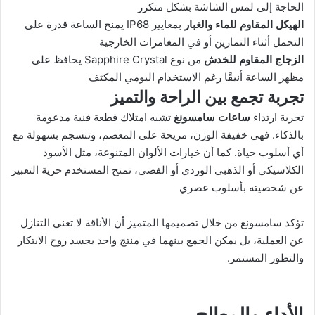
الحاجة إلى لمس الشاشة بشكل متكرر
الهيكل المقاوم للماء والغبار
بمعايير IP68 يمنح الساعة قدرة على
التحمل أثناء التمارين أو في المغامرات الخارجية
الزجاج المقاوم للخدش
من نوع Sapphire Crystal يحافظ على
مظهر الساعة أنيقًا رغم الاستخدام اليومي المكثف
تجربة تجمع بين الراحة والتميز
تجربة ارتداء
ساعات سامسونغ
تشبه امتلاك قطعة فنية مدعومة
بالذكاء. فهي خفيفة الوزن، مريحة على المعصم، وتنسجم بسهولة مع
أي أسلوب حياة. كما أن خيارات الألوان المتنوعة، مثل الأسود
الكلاسيكي أو الذهبي الوردي أو الفضي، تمنح المستخدم حرية التعبير
عن شخصيته بأسلوب عصري
تؤكد سامسونغ من خلال تصميمها المتميز أن الأناقة لا تعني التنازل
عن العملية، بل يمكن الجمع بينهما في منتج واحد يجسد روح الابتكار
والتطور المستمر.
الأداء والمعالج