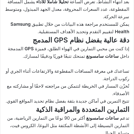
بعد انتهاء النشاط، تعرض الساعة
تحليلًا شاملًا للأداء
يشمل المسافة
المقطوعة، عدد السعرات المحروقة، معدل الجهد المبذول، ومتوسط
سرعة الحركة.
يمكن للمستخدم مراجعة هذه البيانات من خلال تطبيق
Samsung
Health
لتقييم التقدم وتحديد الأهداف المستقبلية.
دقة عالية بفضل نظام GPS المدمج
إذا كنت من محبي التمارين في الهواء الطلق، فميزة
GPS
المدمجة
داخل
ساعات سامسونغ
تمنحك تتبعًا فوريًا ودقيقًا لمسارك.
تساعدك في معرفة المسافات المقطوعة والارتفاعات أثناء الجري أو
ركوب الدراجة.
تُخزّن المسار في الخريطة لتتمكن من مراجعته لاحقًا أو مشاركته مع
الأصدقاء.
تتيح التمرين في أماكن جديدة بثقة بفضل نظام تحديد المواقع القوي.
التمارين المتعددة والمراقبة الذكية
تدعم
ساعات سامسونغ
أكثر من 90 نوعًا من التمارين الرياضية، من
التمارين البسيطة إلى الأنشطة المكثفة مثل اليوغا، الكروس فيت،
وتسلق الجبال.