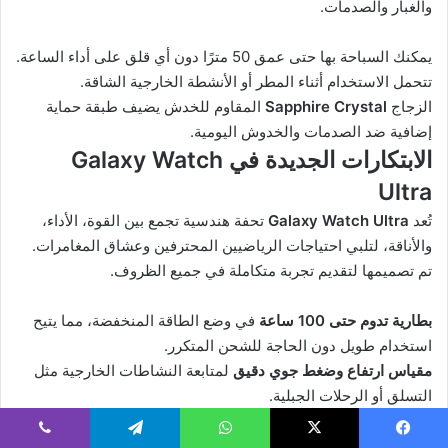
والغبار والصدمات.
يمكنك السباحة بها حتى عمق 50 مترًا دون أي قلق على أداء الساعة.
تتحمل الاستخدام أثناء المطر أو الأنشطة الخارجية الشاقة.
الزجاج
Sapphire Crystal
المقاوم للخدش يضيف طبقة حماية
إضافية ضد الصدمات والخدوش اليومية.
الابتكارات الجديدة في Galaxy Watch
Ultra
تُعد
Galaxy Watch Ultra
تحفة هندسية تجمع بين القوة، الأداء،
والأناقة، لتلبي احتياجات الرياضيين المحترفين وعشاق المغامرات.
تم تصميمها لتقديم تجربة متكاملة في جميع الظروف.
بطارية تدوم حتى 100 ساعة
في وضع الطاقة المنخفضة، مما يتيح
استخدام طويل دون الحاجة للشحن المتكرر.
مقياس ارتفاع وضغط جوي دقيق
لمتابعة النشاطات الخارجية مثل
التسلق أو الرحلات الجبلية.
أوضاع رياضية احترافية
تشمل الغوص والتسلق والسباقات الطويلة،
مع تسجيل دقيق للبيانات.