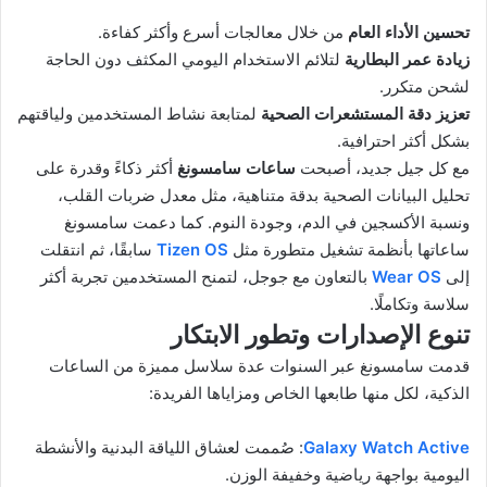
تحسين الأداء العام
من خلال معالجات أسرع وأكثر كفاءة.
زيادة عمر البطارية
لتلائم الاستخدام اليومي المكثف دون الحاجة
لشحن متكرر.
تعزيز دقة المستشعرات الصحية
لمتابعة نشاط المستخدمين ولياقتهم
بشكل أكثر احترافية.
مع كل جيل جديد، أصبحت
ساعات سامسونغ
أكثر ذكاءً وقدرة على
تحليل البيانات الصحية بدقة متناهية، مثل معدل ضربات القلب،
ونسبة الأكسجين في الدم، وجودة النوم. كما دعمت سامسونغ
ساعاتها بأنظمة تشغيل متطورة مثل
Tizen OS
سابقًا، ثم انتقلت
إلى
Wear OS
بالتعاون مع جوجل، لتمنح المستخدمين تجربة أكثر
سلاسة وتكاملًا.
تنوع الإصدارات وتطور الابتكار
قدمت سامسونغ عبر السنوات عدة سلاسل مميزة من الساعات
الذكية، لكل منها طابعها الخاص ومزاياها الفريدة:
Galaxy Watch Active
: صُممت لعشاق اللياقة البدنية والأنشطة
اليومية بواجهة رياضية وخفيفة الوزن.