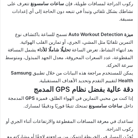
ركوب الدراجة لمسافات طويلة، فإن
ساعات سامسونغ
تتعرف على
نشاطك بشكل تلقائي وتبدأ في تتبعه دون الحاجة إلى أي إعدادات
مسبقة.
ميزة Auto Workout Detection
تسمح للساعة باكتشاف نوع
التمرين تلقائيًا مثل المشي، الجري، أو تمارين القلب الهوائية.
بعد انتهاء النشاط، تعرض الساعة
تحليلًا شاملًا للأداء
يشمل المسافة
المقطوعة، عدد السعرات المحروقة، معدل الجهد المبذول، ومتوسط
سرعة الحركة.
يمكن للمستخدم مراجعة هذه البيانات من خلال تطبيق
Samsung
Health
لتقييم التقدم وتحديد الأهداف المستقبلية.
دقة عالية بفضل نظام GPS المدمج
إذا كنت من محبي التمارين في الهواء الطلق، فميزة
GPS
المدمجة
داخل
ساعات سامسونغ
تمنحك تتبعًا فوريًا ودقيقًا لمسارك.
تساعدك في معرفة المسافات المقطوعة والارتفاعات أثناء الجري أو
ركوب الدراجة.
تُخزّن المسار في الخريطة لتتمكن من مراجعته لاحقًا أو مشاركته مع