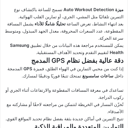
ميزة Auto Workout Detection
تسمح للساعة باكتشاف نوع
التمرين تلقائيًا مثل المشي، الجري، أو تمارين القلب الهوائية.
بعد انتهاء النشاط، تعرض الساعة
تحليلًا شاملًا للأداء
يشمل المسافة
المقطوعة، عدد السعرات المحروقة، معدل الجهد المبذول، ومتوسط
سرعة الحركة.
يمكن للمستخدم مراجعة هذه البيانات من خلال تطبيق
Samsung
Health
لتقييم التقدم وتحديد الأهداف المستقبلية.
دقة عالية بفضل نظام GPS المدمج
إذا كنت من محبي التمارين في الهواء الطلق، فميزة
GPS
المدمجة
داخل
ساعات سامسونغ
تمنحك تتبعًا فوريًا ودقيقًا لمسارك.
تساعدك في معرفة المسافات المقطوعة والارتفاعات أثناء الجري أو
ركوب الدراجة.
تُخزّن المسار في الخريطة لتتمكن من مراجعته لاحقًا أو مشاركته مع
الأصدقاء.
تتيح التمرين في أماكن جديدة بثقة بفضل نظام تحديد المواقع القوي.
التمارين المتعددة والمراقبة الذكية