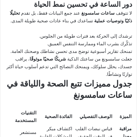
دور الساعة في تحسين نمط الحياة
لا تتوقف
ساعات سامسونغ
عند جمع البيانات فقط، بل تقدم
تحليلًا
ذكيًا وتوصيات عملية
تساعدك في بناء عادات صحية طويلة المدى.
ترشدك إلى الحركة بعد فترات طويلة من الجلوس.
تذكّرك بشرب الماء وممارسة التنفس العميق.
تمنحك تقارير أسبوعية توضح مدى تحسن نشاطك وصحتك العامة.
جعلت سامسونغ من ساعتك الذكية
شريكًا صحيًا موثوقًا
، يراقب
جسدك، يحلل سلوكك، ويمنحك النصائح التي تدعم أسلوب حياة أكثر
توازنًا ونشاطًا.
جدول مميزات تتبع الصحة واللياقة في
ساعات سامسونغ
التقنيات
الميزة
الوصف التفصيلي
الفائدة الصحية
المستخدمة
مراقبة
قياس نبضات القلب
اكتشاف مبكر
مستشعر
معدل
في الوقت الحقيقي
للمشكلات القلبية