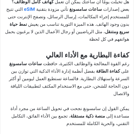
هل تخيلت يومًا أن ساعتك يمكن أن تعمل
كهاتف كامل الوظائف
؟
بعض إصدارات
ساعات سامسونغ
تأتي مزودة بتقنية
eSIM
التي تتيح
للمستخدم إجراء المكالمات، إرسال الرسائل، وتصفح الإنترنت حتى
بدون وجود الهاتف. هذه الميزة الثورية تناسب من يعيش
نمط حياة
سريع ومتنقل
، مثل الرياضيين أو رجال الأعمال الذين لا يرغبون بحمل
هواتفهم في كل لحظة
كفاءة البطارية مع الأداء العالي
رغم القوة المعالجة والوظائف الكثيرة، حافظت
ساعات سامسونغ
على
كفاءة الطاقة
بفضل أنظمة إدارة الأداء الذكية التي توازن بين
السرعة واستهلاك البطارية. فالساعة تستطيع العمل ليومين أو أكثر
دون الحاجة للشحن، حتى مع الاستخدام المكثف لتطبيقات اللياقة
والاتصال
يمكن القول إن سامسونغ نجحت في تحويل الساعة من مجرد أداة
مساعدة إلى
منصة ذكية مستقلة
، تجمع بين الأداء الفائق، التكامل
التقني، والحرية الكاملة للمستخدم