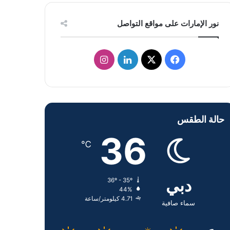
نور الإمارات على مواقع التواصل
ف
ل
ا
ي
X
ي
ن
س
ن
س
حالة الطقس
ب
ك
ت
36
و
د
ق
℃
ك
إ
ر
دبي
36º - 35º
ن
ا
44%
4.71 كيلومتر/ساعة
م
سماء صافية