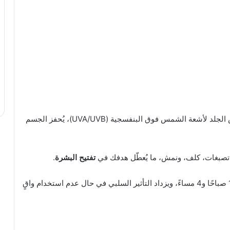
تُعد الشمس من أبرز المسببات لاسمرار البشرة. فعند تعرض الجلد لأشعة الشمس فوق البنفسجية (UVA/UVB)، يُحفز الجسم
لى تصبغات، كلف، ونمش، ما يُعطّل هدفك في
تفتيح البشرة
.
تزداد خطورة الشمس في ساعات الذروة، ما بين الساعة 10 صباحًا و4 مساءً، ويزداد التأثير السلبي في حال عدم استخدام واقٍ