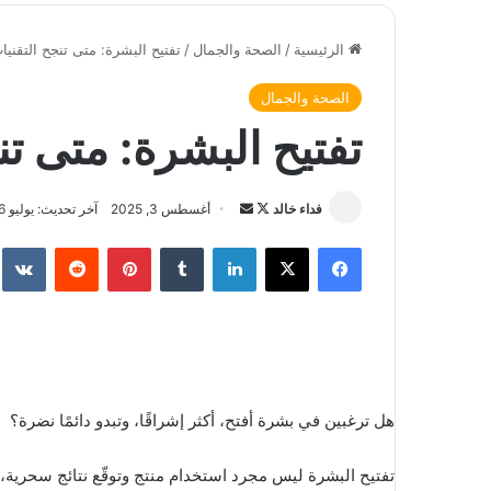
الرئيسية
/
الصحة والجمال
/
تفتيح البشرة: متى تنجح التقنيا
الصحة والجمال
تفتيح البشرة: متى تن
فداء خالد
ت
أ
أغسطس 3, 2025
آخر تحديث: يوليو 6, 2026
ا
ر
فيسبوك
‫X
لينكدإن
‏Tumblr
بينتيريست
‏Reddit
‏te
ب
س
ع
ل
ع
ب
ل
ر
ى
ي
X
د
هل ترغبين في بشرة أفتح، أكثر إشراقًا، وتبدو دائمًا نضرة؟
ا
إ
ل
تفتيح البشرة ليس مجرد استخدام منتج وتوقّع نتائج سحرية، 