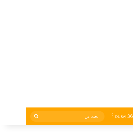
℃
36
بحث
DUBAI
عن