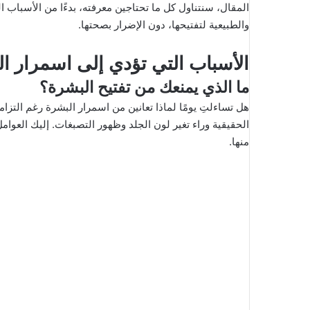
ك
المقال، سنتناول كل ما تحتاجين معرفته، بدءًا من الأسباب
ت
والطبيعية لتفتيحها، دون الإضرار بصحتها.
ر
و
الأسباب التي تؤدي إلى اسمرار ا
ن
ما الذي يمنعك من
تفتيح البشرة
؟
ي
ا
هل تساءلتِ يومًا لماذا تعانين من اسمرار البشرة رغم التزام
الحقيقية وراء تغير لون الجلد وظهور التصبغات. إليك العوا
منها.