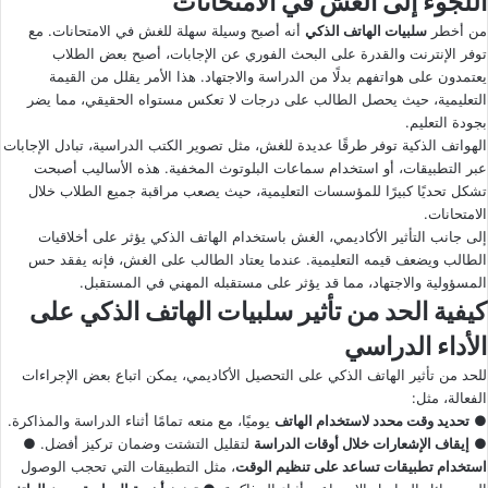
اللجوء إلى الغش في الامتحانات
من أخطر
سلبيات الهاتف الذكي
أنه أصبح وسيلة سهلة للغش في الامتحانات. مع
توفر الإنترنت والقدرة على البحث الفوري عن الإجابات، أصبح بعض الطلاب
يعتمدون على هواتفهم بدلًا من الدراسة والاجتهاد. هذا الأمر يقلل من القيمة
التعليمية، حيث يحصل الطالب على درجات لا تعكس مستواه الحقيقي، مما يضر
بجودة التعليم.
الهواتف الذكية توفر طرقًا عديدة للغش، مثل تصوير الكتب الدراسية، تبادل الإجابات
عبر التطبيقات، أو استخدام سماعات البلوتوث المخفية. هذه الأساليب أصبحت
تشكل تحديًا كبيرًا للمؤسسات التعليمية، حيث يصعب مراقبة جميع الطلاب خلال
الامتحانات.
إلى جانب التأثير الأكاديمي، الغش باستخدام الهاتف الذكي يؤثر على أخلاقيات
الطالب ويضعف قيمه التعليمية. عندما يعتاد الطالب على الغش، فإنه يفقد حس
المسؤولية والاجتهاد، مما قد يؤثر على مستقبله المهني في المستقبل.
كيفية الحد من تأثير سلبيات الهاتف الذكي على
الأداء الدراسي
للحد من تأثير الهاتف الذكي على التحصيل الأكاديمي، يمكن اتباع بعض الإجراءات
الفعالة، مثل:
●
تحديد وقت محدد لاستخدام الهاتف
يوميًا، مع منعه تمامًا أثناء الدراسة والمذاكرة.
●
إيقاف الإشعارات خلال أوقات الدراسة
لتقليل التشتت وضمان تركيز أفضل. ●
استخدام تطبيقات تساعد على تنظيم الوقت
، مثل التطبيقات التي تحجب الوصول