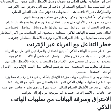
أحد أبرز
سلبيات الهاتف الذكي
هو سهولة وصول الأطفال والمراهقين إلى المحتويات
غير المناسبة، مثل المواقع العنيفة أو الإباحية أو تلك التي تحرض على الكراهية
والسلوكيات غير الأخلاقية. هذه المحتويات قد تؤثر سلبًا على التطور العقلي
والسلوكي للأطفال، حيث يمكن أن تغير من مفاهيمهم ومعتقداتهم.
حتى مع وجود فلاتر الأمان، فإن بعض الأطفال يمكنهم تجاوزها بسهولة باستخدام
محركات البحث أو عبر الروابط التي يتم تداولها على وسائل التواصل الاجتماعي.
لذلك، تعتبر
سلبيات الهاتف الذكي
المتعلقة بالمحتوى غير المناسب من أكبر المخاطر
التي يجب معالجتها من خلال المراقبة الأبوية وتوعية الأطفال بمخاطر الإنترنت.
خطر التفاعل مع الغرباء عبر الإنترنت
من أخطر
سلبيات الهاتف الذكي
أنه يتيح للأطفال والمراهقين التواصل مع الغرباء
عبر الإنترنت، سواء من خلال وسائل التواصل الاجتماعي أو الألعاب الإلكترونية
متعددة اللاعبين. قد يستغل بعض الأفراد هذه المنصات للإيقاع بالأطفال وإقناعهم
بمشاركة معلوماتهم الشخصية، مما يعرضهم لمخاطر مثل التنمر الإلكتروني، الابتزاز،
أو حتى الاستغلال الجنسي.
يستخدم بعض المحتالين هويات مزيفة للإيقاع بالأطفال في فخاخ رقمية، مما يزيد
من خطورة
سلبيات الهاتف الذكي
المرتبطة بالتفاعل غير الآمن مع الغرباء. كما
يمكن أن يتعرض الأطفال للخداع المالي، حيث يتم إغراؤهم بشراء عناصر افتراضية
في الألعاب أو الاشتراك في خدمات غير موثوقة دون إدراك العواقب.
الاختراق وسرقة البيانات من سلبيات الهاتف
الذكي