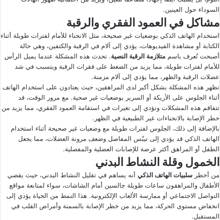
السوداء حول العينين.
مشاكل في العمود الفقري والرقبة
استخدام الهاتف الذكي بوضعيات غير صحيحة، مثل الانحناء للأمام لفترات طويلة أثناء
الكتابة أو مشاهدة الفيديوهات، يؤدي إلى آلام في الرقبة والكتفين، وهي حالة
أصبحت تُعرف باسم
متلازمة الرقبة النصية
. تحدث هذه المشكلة عندما يميل الرأس
للأمام لفترات طويلة، مما يزيد من الضغط على فقرات الرقبة ويتسبب في شد
عضلات الرقبة والظهر، مما يؤدي إلى آلام مزمنة.
تظهر هذه المشكلة بشكل أكبر لدى المراهقين، حيث يعتادون على استخدام الهاتف
أثناء الجلوس على الأريكة أو السرير بوضعيات غير صحية. مع مرور الوقت، قد
تتفاقم هذه المشكلات وتؤدي إلى تغيرات في استقامة العمود الفقري، مما يزيد من
خطر الإصابة بالانحناءات غير الطبيعية في الظهر.
بالإضافة إلى ذلك، الجلوس لفترات طويلة مع وضعيات غير صحيحة أثناء استخدام
الهاتف الذكي قد يؤدي إلى تيبّس المفاصل وضعف مرونة العضلات، مما يجعل
الطفل أو المراهق أكثر عرضة للإصابات العضلية والمفصلية.
الخمول وقلة النشاط البدني
من أخطر
سلبيات الهاتف الذكي
أنه يساهم في تقليل النشاط البدني، حيث يقضي
الأطفال والمراهقون ساعات طويلة جالسين أمام الشاشات، سواء لمتابعة مواقع
التواصل الاجتماعي أو ممارسة الألعاب الإلكترونية. هذا النمط من الحياة يؤدي إلى
انخفاض مستوى الحركة، مما يزيد من خطر الإصابة بالسمنة وأمراض القلب في
المستقبل.