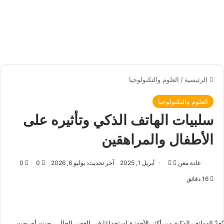
الرئيسية
/
العلوم والتكنولوجيا
العلوم والتكنولوجيا
سلبيات الهاتف الذكي وتأثيره على
الأطفال والمراهقين
غادة معن
ت
أ
أبريل 1, 2025
آخر تحديث: يوليو 6, 2026
0
0
ا
ر
16 دقائق
ب
س
ع
ل
ع
ب
ل
ر
تُعدّ الهواتف الذكية من أكثر الأجهزة استخدامًا في العصر الحالي، حيث أصبحت