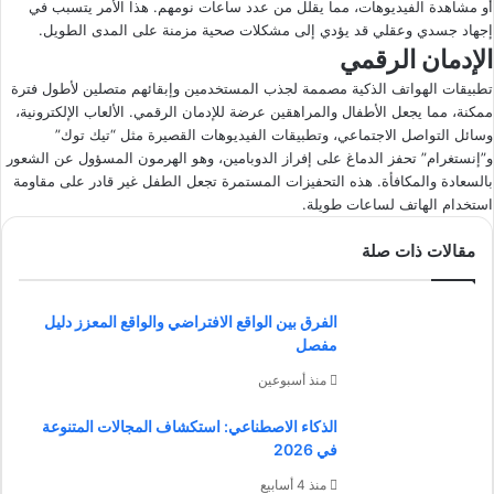
أو مشاهدة الفيديوهات، مما يقلل من عدد ساعات نومهم. هذا الأمر يتسبب في
إجهاد جسدي وعقلي قد يؤدي إلى مشكلات صحية مزمنة على المدى الطويل.
الإدمان الرقمي
تطبيقات الهواتف الذكية مصممة لجذب المستخدمين وإبقائهم متصلين لأطول فترة
ممكنة، مما يجعل الأطفال والمراهقين عرضة للإدمان الرقمي. الألعاب الإلكترونية،
وسائل التواصل الاجتماعي، وتطبيقات الفيديوهات القصيرة مثل “تيك توك”
و”إنستغرام” تحفز الدماغ على إفراز الدوبامين، وهو الهرمون المسؤول عن الشعور
بالسعادة والمكافأة. هذه التحفيزات المستمرة تجعل الطفل غير قادر على مقاومة
استخدام الهاتف لساعات طويلة.
مقالات ذات صلة
الفرق بين الواقع الافتراضي والواقع المعزز دليل
مفصل
منذ أسبوعين
الذكاء الاصطناعي: استكشاف المجالات المتنوعة
في 2026
منذ 4 أسابيع