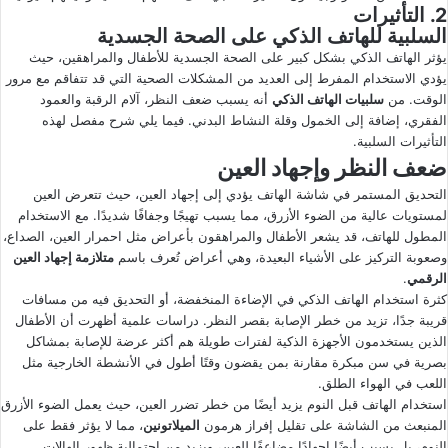
2. التأثيرات
السلبية للهاتف الذكي على الصحة الجسدية
يؤثر الهاتف الذكي بشكل كبير على الصحة الجسدية للأطفال والمراهقين، حيث
يؤدي الاستخدام المفرط إلى العديد من المشكلات الصحية التي قد تتفاقم مع مرور
الوقت. من
سلبيات الهاتف الذكي
أنه يسبب ضعف النظر، آلام الرقبة والعمود
الفقري، إضافة إلى الخمول وقلة النشاط البدني. فيما يلي شرح مفصل لهذه
التأثيرات السلبية.
ضعف النظر وإجهاد العين
التحديق المستمر في شاشة الهاتف يؤدي إلى إجهاد العين، حيث تتعرض العين
لمستويات عالية من الضوء الأزرق، مما يسبب تهيجًا وجفافًا شديدًا. مع الاستخدام
المطول للهاتف، قد يشعر الأطفال والمراهقون بأعراض مثل احمرار العين، الصداع،
وصعوبة التركيز على الأشياء البعيدة، وهي أعراض تُعرف باسم
متلازمة إجهاد العين
الرقمي
.
كثرة استخدام الهاتف الذكي في الإضاءة المنخفضة، أو التحديق فيه من مسافات
قريبة جدًا، تزيد من خطر الإصابة بقصر النظر. دراسات علمية أظهرت أن الأطفال
الذين يستخدمون الأجهزة الذكية لفترات طويلة هم أكثر عرضة للإصابة بمشاكل
بصرية في سن مبكرة مقارنة بمن يقضون وقتًا أطول في الأنشطة الخارجية مثل
اللعب في الهواء الطلق.
استخدام الهاتف قبل النوم يزيد أيضًا من خطر تضرر العين، حيث يعمل الضوء الأزرق
المنبعث من الشاشة على تقليل إفراز هرمون
الميلاتونين
، مما لا يؤثر فقط على
النوم، بل يسبب أيضًا إجهادًا مضاعفًا للعين، ويزيد من احتمالية ظهور الهالات