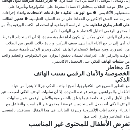
إلى وسائل التواصل الاجتماعي أثناء المذاكرة. ●
تعزيز أهمية الدراسة بدون الهاتف
من خلال توعية الطلاب بمخاطر الاعتماد المفرط على التكنولوجيا وتأثيرها على
مستقبلهم الأكاديمي. ●
منع الهواتف الذكية داخل قاعات الامتحانات
واتخاذ إجراءات
صارمة ضد الغش الإلكتروني للحفاظ على نزاهة العملية التعليمية. ●
تحفيز الطلاب
على التعلم بطرق تفاعلية
، مثل الدراسة الجماعية أو استخدام الكتب الورقية بدلًا من
المحتوى الرقمي لتقليل الاعتماد على الهاتف الذكي.
رغم أن الهاتف الذكي يمكن أن يكون أداة تعليمية مفيدة، إلا أن الاستخدام المفرط
له أدى إلى تراجع الأداء الدراسي، ضعف التركيز، وزيادة حالات الغش بين الطلاب.
من الضروري وضع ضوابط لاستخدام الهاتف الذكي وتعزيز الوعي بأهمية تنظيم
الوقت والتركيز على الدراسة، لضمان تحقيق التوازن بين التكنولوجيا والتعليم والحد
من
سلبيات الهاتف الذكي
على التحصيل الأكاديمي.
5. مخاطر
الخصوصية والأمان الرقمي بسبب الهاتف
الذكي
مع التطور السريع في التكنولوجيا، أصبح الهاتف الذكي جزءًا لا يتجزأ من حياة
الأطفال والمراهقين. ورغم فوائده العديدة، إلا أن
سلبيات الهاتف الذكي
أصبحت تثير
قلق الأهل والخبراء، خاصة فيما يتعلق بالخصوصية والأمان الرقمي. فمن
سلبيات
الهاتف الذكي
أنه يجعل المستخدمين عرضة للمحتوى غير المناسب، والتفاعل مع
الغرباء، والاختراقات الإلكترونية وسرقة البيانات. في هذا المقال، سنناقش بالتفصيل
هذه المخاطر وطرق الحد منها.
تعرض الأطفال للمحتوى غير المناسب