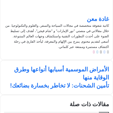
غادة معن
كاتبة شغوفة متخصصة في مجالات السياحة والسفر، والعلوم والتكنولوجيا. من
خلال مقالاتي في منصتي "نور الإمارات" و "شام فيجن"، أهدف إلى تسليط
الضوء على أحدث التطورات التقنية واستكشاف وجهات العالم المتنوعة.
أسعى لتقديم محتوى يمزج بين الإلهام والمعرفة، ليأخذ القارئ في رحلة
اكتشاف مستمرة وممتعة عبر كلماتي.
م
ف
ل
ا
و
ي
X
ي
ن
ق
س
ن
س
ا
ع
ب
ك
ت
الأمراض الموسمية أسبابها أنواعها وطرق
ل
ا
و
د
ق
الوقاية منها
أ
ل
ك
إ
ر
م
و
ن
ا
ت
تأمين الشحنات: لا تخاطر بخسارة بضائعك!
ر
ي
م
أ
ا
ب
م
ض
ي
مقالات ذات صلة
ا
ن
ل
ا