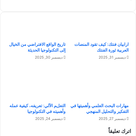
م
ل
و
ش
س
ح
م
ن
ي
ا
ة
ت
أ
:
ارابيان فنتك: كيف تقود المنصات
تاريخ الواقع الافتراضي من الخيال
س
ل
العربية ثورة الفنتك
إلى التكنولوجيا الحديثة
ب
ا
ديسمبر 31, 2025
ديسمبر 30, 2025
ا
ت
ب
خ
ه
ا
ا
ط
أ
ر
ن
ب
و
خ
ا
مهارات البحث العلمي وأهميتها في
التعلم الآلي: تعريفه، كيفية عمله
س
التفكير والتحليل المنهجي
وأهميته في التكنولوجيا
ع
ا
ه
ر
ديسمبر 27, 2025
ديسمبر 24, 2025
ا
ة
اترك تعليقاً
و
ب