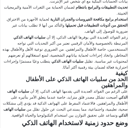
بيانات الحسابات البنكية مع أي شخص عبر الإنترنت.
تحديث التطبيقات والبرامج بانتظام
لضمان الحماية من الثغرات الأمنية والبرمجيات
الخبيثة.
استخدام برامج مكافحة الفيروسات والجدران النارية
لحماية الأجهزة من الاختراق.
التحقق من أذونات التطبيقات قبل تحميلها
والتأكد من أنها لا تطلب بيانات غير
ضرورية للوصول إلى الهاتف.
رغم الفوائد العديدة التي يوفرها الهاتف الذكي، إلا أن
سلبيات الهاتف الذكي
المرتبطة بالخصوصية والأمان الرقمي تعتبر من أكبر التحديات التي تواجه
المستخدمين، خاصة الأطفال والمراهقين. من الضروري توعية الأهل والأطفال بهذه
المخاطر، واتخاذ إجراءات لحماية بياناتهم الشخصية، لمنع استغلالهم أو تعرضهم
لمحتويات غير مناسبة. تقليل
سلبيات الهاتف الذكي
يتطلب وعيًا مستمرًا وإجراءات
احترازية فعالة لضمان بيئة رقمية أكثر أمانًا.
كيفية
الحد من سلبيات الهاتف الذكي على الأطفال
والمراهقين
على الرغم من الفوائد العديدة التي يقدمها الهاتف الذكي، إلا أن
سلبيات الهاتف
الذكي
أصبحت تشكل مصدر قلق متزايد، خاصة عندما يتعلق الأمر بتأثيره على
الأطفال والمراهقين. فالاعتماد المفرط على الهواتف الذكية قد يؤدي إلى مشكلات
صحية، تعليمية، واجتماعية، مما يستدعي البحث عن حلول تقلل من
سلبيات الهاتف
الذكي
وتساعد على تحقيق التوازن بين استخدام التكنولوجيا والحياة الواقعية.
وضع حدود زمنية لاستخدام الهاتف الذكي