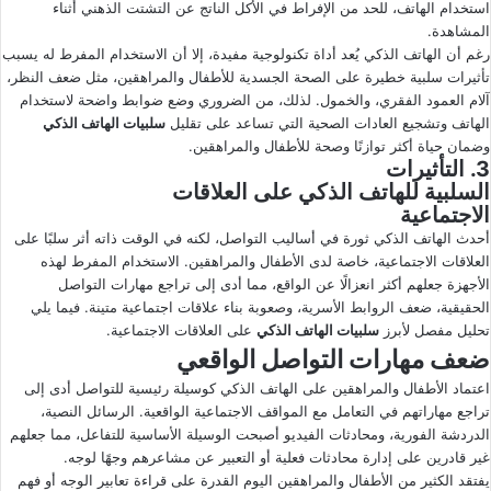
استخدام الهاتف، للحد من الإفراط في الأكل الناتج عن التشتت الذهني أثناء
المشاهدة.
رغم أن الهاتف الذكي يُعد أداة تكنولوجية مفيدة، إلا أن الاستخدام المفرط له يسبب
تأثيرات سلبية خطيرة على الصحة الجسدية للأطفال والمراهقين، مثل ضعف النظر،
آلام العمود الفقري، والخمول. لذلك، من الضروري وضع ضوابط واضحة لاستخدام
الهاتف وتشجيع العادات الصحية التي تساعد على تقليل
سلبيات الهاتف الذكي
وضمان حياة أكثر توازنًا وصحة للأطفال والمراهقين.
3. التأثيرات
السلبية للهاتف الذكي على العلاقات
الاجتماعية
أحدث الهاتف الذكي ثورة في أساليب التواصل، لكنه في الوقت ذاته أثر سلبًا على
العلاقات الاجتماعية، خاصة لدى الأطفال والمراهقين. الاستخدام المفرط لهذه
الأجهزة جعلهم أكثر انعزالًا عن الواقع، مما أدى إلى تراجع مهارات التواصل
الحقيقية، ضعف الروابط الأسرية، وصعوبة بناء علاقات اجتماعية متينة. فيما يلي
تحليل مفصل لأبرز
سلبيات الهاتف الذكي
على العلاقات الاجتماعية.
ضعف مهارات التواصل الواقعي
اعتماد الأطفال والمراهقين على الهاتف الذكي كوسيلة رئيسية للتواصل أدى إلى
تراجع مهاراتهم في التعامل مع المواقف الاجتماعية الواقعية. الرسائل النصية،
الدردشة الفورية، ومحادثات الفيديو أصبحت الوسيلة الأساسية للتفاعل، مما جعلهم
غير قادرين على إدارة محادثات فعلية أو التعبير عن مشاعرهم وجهًا لوجه.
يفتقد الكثير من الأطفال والمراهقين اليوم القدرة على قراءة تعابير الوجه أو فهم