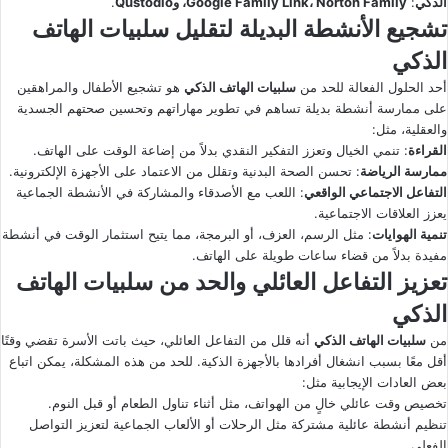
الذكي
:
Google Family Link، Norton Family، وQustodio
.
تشجيع الأنشطة البديلة لتقليل سلبيات الهاتف
الذكي
أحد الحلول الفعالة للحد من
سلبيات الهاتف الذكي
هو تشجيع الأطفال والمراهقين
على ممارسة أنشطة بديلة تساهم في تطوير مهاراتهم وتحسين صحتهم الجسدية
والعقلية، مثل:
القراءة
: تنمي الخيال وتعزز التفكير النقدي بدلاً من إضاعة الوقت على الهاتف.
ممارسة الرياضة
: تحسن الصحة البدنية وتقلل من الاعتماد على الأجهزة الإلكترونية.
التفاعل الاجتماعي الواقعي
: اللعب مع الأصدقاء والمشاركة في الأنشطة الجماعية
يعزز العلاقات الاجتماعية.
تنمية الهوايات
: مثل الرسم، العزف، أو البرمجة، مما يتيح استثمار الوقت في أنشطة
مفيدة بدلاً من قضاء ساعات طويلة على الهاتف.
تعزيز التفاعل العائلي والحد من سلبيات الهاتف
الذكي
من
سلبيات الهاتف الذكي
أنه قلل من التفاعل العائلي، حيث باتت الأسرة تقضي وقتًا
أقل معًا بسبب انشغال أفرادها بالأجهزة الذكية. للحد من هذه المشكلة، يمكن اتباع
بعض العادات الإيجابية مثل:
تخصيص وقت عائلي خالٍ من الهواتف، مثل أثناء تناول الطعام أو قبل النوم.
تنظيم أنشطة عائلية مشتركة مثل الرحلات أو الألعاب الجماعية لتعزيز التواصل
الفعلي.