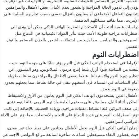
النفسية. التعرض المستمر للتعليقات السلبية، السخرية، أو التهديدات عبر الإنترنت
يؤدي إلى تدهور الحالة المزاجية والشعور بعدم الأمان. بعض الأطفال والمراهقين
يتجنبون التفاعل الاجتماعي أو يصابون بانعزال نفسي بسبب تجاربهم السلبية على
الإنترنت، مما يفاقم مشاكلهم العاطفية.
دراسات علمية أثبتت أن الاستخدام المفرط للهاتف الذكي يمكن أن يؤدي إلى
اضطرابات مزاجية طويلة الأمد، حيث تتأثر المواد الكيميائية في الدماغ مثل
السيروتونين والدوبامين، مما يزيد من احتمالات الشعور بالحزن المستمر والتوتر
النفسي.
اضطرابات النوم
الإفراط في استخدام الهاتف الذكي قبل النوم يؤثر سلبًا على جودة النوم، حيث
ينبعث من الشاشة ضوء أزرق يثبط إنتاج هرمون الميلاتونين، وهو المسؤول عن
تنظيم دورة النوم والاستيقاظ. عندما يقضي الأطفال والمراهقون ساعات طويلة
أمام الشاشات في المساء، فإن أدمغتهم تبقى في حالة نشاط، مما يجعلهم يجدون
صعوبة في النوم بعمق.
الأطفال الذين يستخدمون الهاتف الذكي قبل النوم يعانون من الأرق والاستيقاظ
المتكرر أثناء الليل، مما يؤثر على صحتهم العامة وأدائهم اليومي. قلة النوم تؤدي
إلى ضعف التركيز، قلة النشاط، تقلبات مزاجية، وزيادة العصبية. بالإضافة إلى ذلك،
تؤثر اضطرابات النوم على قدرة الدماغ على التعلم والاستيعاب، مما يؤثر على الأداء
الدراسي للمراهقين.
إدمان الهاتف الذكي قبل النوم يجعل الأطفال معتادين على نمط حياة غير صحي،
حيث يفضلون البقاء مستيقظين لساعات متأخرة لمتابعة مواقع التواصل الاجتماعي