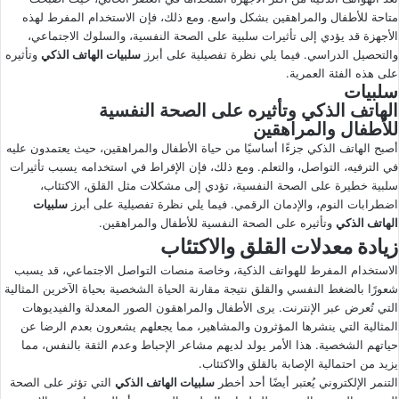
متاحة للأطفال والمراهقين بشكل واسع. ومع ذلك، فإن الاستخدام المفرط لهذه
ى
ي
الأجهزة قد يؤدي إلى تأثيرات سلبية على الصحة النفسية، والسلوك الاجتماعي،
X
د
والتحصيل الدراسي. فيما يلي نظرة تفصيلية على أبرز
سلبيات الهاتف الذكي
وتأثيره
ا
على هذه الفئة العمرية.
إ
سلبيات
ل
الهاتف الذكي وتأثيره على الصحة النفسية
للأطفال والمراهقين
ك
ت
أصبح الهاتف الذكي جزءًا أساسيًا من حياة الأطفال والمراهقين، حيث يعتمدون عليه
في الترفيه، التواصل، والتعلم. ومع ذلك، فإن الإفراط في استخدامه يسبب تأثيرات
ر
سلبية خطيرة على الصحة النفسية، تؤدي إلى مشكلات مثل القلق، الاكتئاب،
و
اضطرابات النوم، والإدمان الرقمي. فيما يلي نظرة تفصيلية على أبرز
سلبيات
ن
الهاتف الذكي
وتأثيره على الصحة النفسية للأطفال والمراهقين.
ي
زيادة معدلات القلق والاكتئاب
ا
الاستخدام المفرط للهواتف الذكية، وخاصة منصات التواصل الاجتماعي، قد يسبب
شعورًا بالضغط النفسي والقلق نتيجة مقارنة الحياة الشخصية بحياة الآخرين المثالية
التي تُعرض عبر الإنترنت. يرى الأطفال والمراهقون الصور المعدلة والفيديوهات
المثالية التي ينشرها المؤثرون والمشاهير، مما يجعلهم يشعرون بعدم الرضا عن
حياتهم الشخصية. هذا الأمر يولد لديهم مشاعر الإحباط وعدم الثقة بالنفس، مما
يزيد من احتمالية الإصابة بالقلق والاكتئاب.
التنمر الإلكتروني يُعتبر أيضًا أحد أخطر
سلبيات الهاتف الذكي
التي تؤثر على الصحة