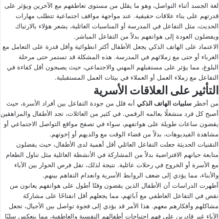
لغة الجسد أثناء التواصل، وهو ما يقلل من مستوى تعاطفهم مع الآخرين ويؤثر على
قدرتهم على بناء علاقات حقيقية. عند مواجهة مواقف اجتماعية تتطلب مهارات
الحديث، مثل التفاعل في المدرسة أو المناسبات العائلية، يشعر هؤلاء بالارتباك
ويفضلون العودة إلى هواتفهم بدلاً من التفاعل المباشر.
الاعتماد على الهاتف الذكي يجعل الأطفال أكثر انطوائية وأقل قدرة على التعامل مع
الغرباء أو حتى مع زملائهم في المدرسة. هذه المشكلة قد تستمر حتى مرحلة
البلوغ، مما يؤثر على مستقبلهم المهني والاجتماعي، حيث يصبحون أقل كفاءة في
التفاعل مع زملاء العمل أو العملاء في بيئات العمل المستقبلية.
التأثير على العلاقات الأسرية
من أخطر
سلبيات الهاتف الذكي
أنه قلل من جودة التفاعل بين أفراد الأسرة، حيث
أصبح كل فرد منشغلًا بعالمه الرقمي. في كثير من العائلات، تجد الأطفال والمراهقين
يقضون ساعات طويلة على هواتفهم، سواء في تصفح مواقع التواصل الاجتماعي أو
مشاهدة الفيديوهات، بدلاً من قضاء الوقت مع والديهم أو إخوتهم.
التقنيات الحديثة جعلت التفاعل العائلي أقل أهمية لدى الأطفال، حيث يفضلون
متابعة حياتهم الافتراضية بدلاً من المشاركة في الأنشطة العائلية مثل تناول الطعام
مع الأسرة أو الخروج في رحلات عائلية. نتيجة لذلك، تقل فرص الحوار بين الآباء
والأبناء، مما يؤدي إلى ضعف الروابط الأسرية وانعدام التفاهم بينهم.
أظهرت الدراسات أن الأطفال الذين يقضون وقتًا أطول على هواتفهم يعانون من
نقص في التفاعل العاطفي مع آبائهم، مما يجعلهم أقل انفتاحًا على مشاركة
مشاكلهم وأفكارهم معهم. هذا الأمر قد يؤدي إلى فجوة تواصل بين الأجيال، تجعل
الآباء غير قادرين على فهم احتياجات أطفالهم النفسية والعاطفية، مما ينعكس سلبًا