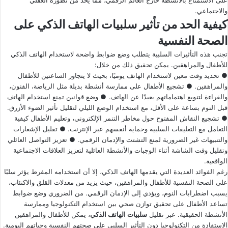
على الاستمتاع بالأنشطة خارج العالم الرقمي، مما يحد من تطوره العقلي
والاجتماعي.
كيفية الحد من تأثير سلبيات الهاتف الذكي على
الصحة النفسية
تجنب هذه التأثيرات السلبية يتطلب وضع ضوابط واضحة لاستخدام الهاتف الذكي
للأطفال والمراهقين. يمكن تحقيق ذلك من خلال:
● تحديد وقت معين لاستخدام الهاتف يوميًا، بحيث لا يتجاوز الساعتين للأطفال
والمراهقين. ● تشجيع الأطفال على ممارسة أنشطة بديلة مثل الرياضة، الفنون،
والقراءة لتنويع اهتماماتهم بعيدًا عن الهاتف. ● وضع قوانين تمنع استخدام الهاتف
قبل النوم بساعة على الأقل، مع استخدام الوضع الليلي لتقليل تأثير الضوء الأزرق.
● تشجيع النقاش المفتوح حول مخاطر التنمر الإلكتروني، وتعليم الأطفال كيفية
التعامل مع التعليقات السلبية وحماية أنفسهم عبر الإنترنت. ● تقليل الإشعارات
والتنبيهات غير الضرورية لمنع التشتت والإدمان الرقمي. ● تعزيز التواصل العائلي
وتقليل وقت الشاشة أثناء الوجبات والأنشطة العائلية لتعزيز العلاقات الاجتماعية
الواقعية.
رغم الفوائد العديدة التي يقدمها الهاتف الذكي، إلا أن استخدامه المفرط يؤثر سلبًا
على الصحة النفسية للأطفال والمراهقين، حيث يزيد من معدلات القلق والاكتئاب،
يسبب اضطرابات النوم، ويؤدي إلى الإدمان الرقمي. من الضروري وضع ضوابط
تساعد الأطفال على تحقيق توازن صحي بين استخدام التكنولوجيا وممارسة
الأنشطة الحقيقية. عبر تقليل
سلبيات الهاتف الذكي
، يمكن للأطفال والمراهقين
الاستفادة من التكنولوجيا دون التأثير السلبي على صحتهم النفسية وحياتهم اليومية.