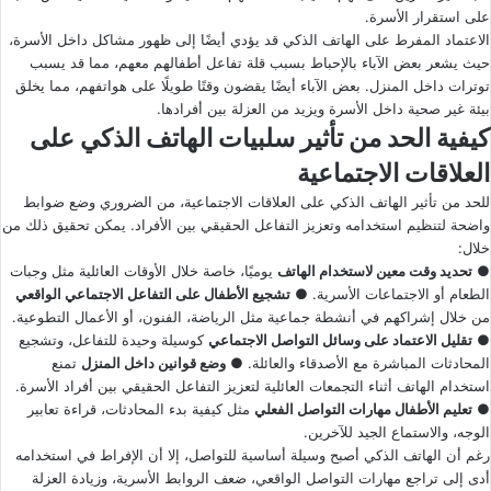
على استقرار الأسرة.
الاعتماد المفرط على الهاتف الذكي قد يؤدي أيضًا إلى ظهور مشاكل داخل الأسرة،
حيث يشعر بعض الآباء بالإحباط بسبب قلة تفاعل أطفالهم معهم، مما قد يسبب
توترات داخل المنزل. بعض الآباء أيضًا يقضون وقتًا طويلًا على هواتفهم، مما يخلق
بيئة غير صحية داخل الأسرة ويزيد من العزلة بين أفرادها.
كيفية الحد من تأثير سلبيات الهاتف الذكي على
العلاقات الاجتماعية
للحد من تأثير الهاتف الذكي على العلاقات الاجتماعية، من الضروري وضع ضوابط
واضحة لتنظيم استخدامه وتعزيز التفاعل الحقيقي بين الأفراد. يمكن تحقيق ذلك من
خلال:
●
تحديد وقت معين لاستخدام الهاتف
يوميًا، خاصة خلال الأوقات العائلية مثل وجبات
الطعام أو الاجتماعات الأسرية. ●
تشجيع الأطفال على التفاعل الاجتماعي الواقعي
من خلال إشراكهم في أنشطة جماعية مثل الرياضة، الفنون، أو الأعمال التطوعية.
●
تقليل الاعتماد على وسائل التواصل الاجتماعي
كوسيلة وحيدة للتفاعل، وتشجيع
المحادثات المباشرة مع الأصدقاء والعائلة. ●
وضع قوانين داخل المنزل
تمنع
استخدام الهاتف أثناء التجمعات العائلية لتعزيز التفاعل الحقيقي بين أفراد الأسرة.
●
تعليم الأطفال مهارات التواصل الفعلي
مثل كيفية بدء المحادثات، قراءة تعابير
الوجه، والاستماع الجيد للآخرين.
رغم أن الهاتف الذكي أصبح وسيلة أساسية للتواصل، إلا أن الإفراط في استخدامه
أدى إلى تراجع مهارات التواصل الواقعي، ضعف الروابط الأسرية، وزيادة العزلة