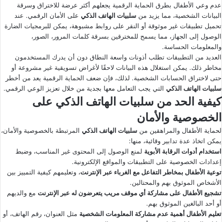
عدم وعي الأطفال بطرق الحماية الرقمية يجعلهم أكثر عرضة للاختراق وسرقة
البيانات الشخصية، مما يزيد من
سلبيات الهاتف الذكي
على الأمان الرقمي. عند
تحميل تطبيقات غير موثوقة أو النقر على روابط مشبوهة، يمكن للبرمجيات الضارة
الوصول إلى الجهاز، مما يسمح للمخترقين بسرقة كلمات المرور، الصور،
والمعلومات الحساسة.
العديد من التطبيقات تطلب أذونات واسعة النطاق دون أن يدرك المستخدمون
مخاطر ذلك. يمكن استغلال هذه البيانات لاحقًا لأغراض تسويقية غير مشروعة أو
حتى لاختراق الحسابات الشخصية. لذلك، فإن ضعف الحماية الرقمية يعد من أخطر
سلبيات الهاتف الذكي
التي يجب التعامل معها بجدية من خلال تعزيز الوعي الرقمي.
كيفية الحد من سلبيات الهاتف الذكي على
الخصوصية والأمان
لحماية الأطفال والمراهقين من
سلبيات الهاتف الذكي
المرتبطة بالخصوصية والأمان،
يمكن اتخاذ عدة تدابير وقائية، منها:
استخدام أدوات الرقابة الأبوية
لمنع الوصول إلى المحتوى غير المناسب، وضبط
إعدادات الخصوصية على التطبيقات والمواقع الإلكترونية.
توعية الأطفال بمخاطر التفاعل مع الغرباء عبر الإنترنت
، وتعليمهم كيفية التمييز بين
الأشخاص الموثوق بهم والمحتالين.
تشجيع الأطفال على مشاركة أي موقف مريب يتعرضون له عبر الإنترنت
مع والديهم
أو أحد البالغين الموثوق بهم.
تعليم الأطفال أهمية عدم مشاركة المعلومات الشخصية
مثل العنوان، رقم الهاتف، أو