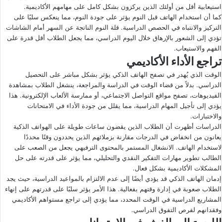
استيعابية أقل من أولئك الذين يركزون بشكل كامل على مهامهم الأكاديمية.
كما أن استخدام الهاتف قبل النوم يؤثر على جودة النوم، مما ينعكس سلبًا على
التركيز والانتباه في الحصص الدراسية. قلة النوم الناتجة عن السهر أمام الشاشات
تؤدي إلى الشعور بالإرهاق خلال اليوم الدراسي، مما يجعل الطلاب أقل قدرة على
الفهم والاستيعاب.
تراجع الأداء الأكاديمي
الوقت الذي يُهدر في تصفح الهاتف الذكي يؤثر بشكل مباشر على التحصيل
الدراسي. بدلاً من قضاء الوقت في الدراسة والمراجعة، ينشغل الطلاب بمشاهدة
الفيديوهات، تصفح مواقع التواصل الاجتماعي، أو ممارسة الألعاب الإلكترونية. هذا
يؤدي إلى تأجيل المهام الدراسية، مما يقلل من جودة الأداء في الامتحانات
والاختبارات.
الدراسات أظهرت أن الطلاب الذين يقضون ساعات طويلة على الهواتف الذكية
يعانون من انخفاض في الدرجات مقارنة بزملائهم الذين يحددون وقتًا محددًا
لاستخدام الهاتف. الانشغال المستمر بالمحتوى الترفيهي يجعل من الصعب على
الطالب تطوير مهارات التفكير النقدي والتحليلي، مما يؤثر على قدرته على حل
المشكلات الأكاديمية بشكل فعال.
إدمان الهاتف الذكي قد يؤدي أيضًا إلى عدم الالتزام بالمواعيد الدراسية، حيث يجد
الطلاب صعوبة في إدارة وقتهم بفعالية. هذا الأمر يؤثر سلبًا على قدرتهم على إنهاء
المشاريع الدراسية في الوقت المحدد، مما يؤدي إلى تراجع مستواهم الأكاديمي
وفقدانهم لفرص التفوق الدراسي.