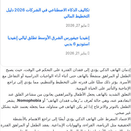
تكاليف الذكاء الاصطناعي في الشركات 2026 دليل
التخطيط المالي
مايو 27, 2026
إنفيديا جيفورس الشرق الأوسط تطلق ليالي إنفيديا
استوديو 6 بدبي
يناير 21, 2026
إدمان الهاتف الذكي يؤدي إلى فقدان القدرة على التحكم في الوقت، حيث يصبح
الطفل أو المراهق منشغلًا بالهاتف حتى أثناء أداء الواجبات الدراسية أو التفاعل مع
الأسرة. يؤثر ذلك سلبًا على قدرته على التخطيط والتنظيم، مما يؤدي إلى تراجع
الإنتاجية والتأثير على الحياة اليومية.
التعلق الشديد بالهاتف يجعل الأطفال والمراهقين يعانون من مشاعر القلق عند
ابتعادهم عنه، وهي حالة تُعرف بـ”رهاب فقدان الهاتف” أو
Nomophobia
. يشعر
الطفل بالتوتر والانزعاج إذا لم يكن الهاتف في متناوله، مما يجعله يعتمد عليه بشكل
غير صحي.
الاعتماد المفرط على الهاتف الذكي يؤدي أيضًا إلى تراجع الاهتمام بالأنشطة
الحقيقية مثل الرياضة، القراءة، والهوايات الإبداعية. يفقد الطفل أو المراهق القدرة