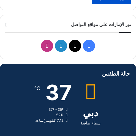
نور الإمارات على مواقع التواصل
ف
ل
ا
ي
X
ي
ن
س
ن
س
حالة الطقس
ب
ك
ت
37
℃
و
د
ق
ك
إ
ر
دبي
37º - 35º
52%
ن
ا
7.12 كيلومتر/ساعة
سماء صافية
م