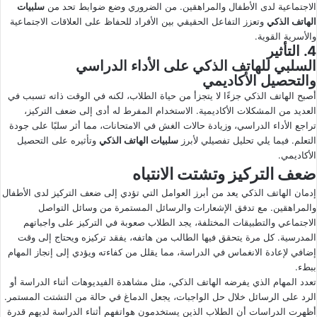
الاجتماعية لدى الأطفال والمراهقين. من الضروري وضع ضوابط تحد من
سلبيات
الهاتف الذكي
وتعزز التفاعل الحقيقي بين الأفراد للحفاظ على العلاقات الاجتماعية
والأسرية القوية.
4. التأثير
السلبي للهاتف الذكي على الأداء الدراسي
والتحصيل الأكاديمي
أصبح الهاتف الذكي جزءًا لا يتجزأ من حياة الطلاب، لكنه في الوقت ذاته تسبب في
العديد من المشكلات الأكاديمية. الاستخدام المفرط له أدى إلى ضعف التركيز،
تراجع الأداء الدراسي، وزيادة حالات الغش في الامتحانات، مما أثر سلبًا على جودة
التعلم. فيما يلي تحليل تفصيلي لأبرز
سلبيات الهاتف الذكي
وتأثيره على التحصيل
الأكاديمي.
ضعف التركيز وتشتت الانتباه
إدمان الهاتف الذكي يعد من أبرز العوامل التي تؤدي إلى ضعف التركيز لدى الأطفال
والمراهقين. مع تدفق الإشعارات والرسائل المستمرة من وسائل التواصل
الاجتماعي والتطبيقات المختلفة، يجد الطلاب صعوبة في التركيز على واجباتهم
المدرسية. كل مرة يتحقق فيها الطالب من هاتفه، يفقد تركيزه ويحتاج إلى وقت
إضافي لإعادة الانغماس في الدراسة، مما يقلل من كفاءته ويؤدي إلى إنجاز المهام
ببطء.
تعدد المهام الذي يفرضه الهاتف الذكي، مثل مشاهدة الفيديوهات أثناء الدراسة أو
الرد على الرسائل خلال حل الواجبات، يجعل الدماغ في حالة من التشتت المستمر.
أظهرت الدراسات أن الطلاب الذين يستخدمون هواتفهم أثناء الدراسة لديهم قدرة