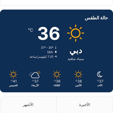
ي
X
ي
ن
س
ن
س
حالة الطقس
ب
ك
ت
36
℃
و
د
ق
ك
إ
ر
دبي
37º - 35º
58%
ن
ا
7.01 كيلومتر/ساعة
سماء صافية
م
41
37
36
38
37
℃
℃
℃
℃
℃
الأحد
الأثنين
الثلاثاء
الأربعاء
الخميس
الأخيرة
الأشهر