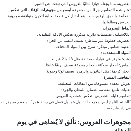
العصرية، مما يجعله خيارًا مثاليًا للعروس التي تبحث عن التميز.
تعتبر هذه التصاميم جزءًا من مجموعة أوسع من
مجوهرات الزفاف
التي تعكس
الفخامة والذوق الرفيع، حيث يتم اختيار كل قطعة بعناية لتكون متوافقة مع رؤية
العروس وتطلعاتها.
أنماط المجوهرات:
الكلاسيكية: تصميمات دائرية متكررة تعكس الأناقة التقليدية.
العصرية: خطوط غير متناظرة تضيف لمسة من الجرأة.
الفنية: تصاميم مبتكرة تمزج بين المواد المختلفة.
المواد المستخدمة:
ذهب: متوفر في عيارات مختلفة مثل 18 و21 قيراط.
ألماس: أحجار متلألئة بأحجام متنوعة تضيف بريقًا خاصًا.
أحجار كريمة: مثل الياقوت والزمرد، تضيف لونًا وحيوية.
التفاصيل المميزة:
نقوش معقدة مستوحاة من الثقافات المختلفة.
تقنيات تلميع متقدمة لضمان اللمعان والجودة.
تصاميم قابلة للتخصيص لتعكس شخصية العروس.
“الخاتم الناجح ليس مجرد حلقة، بل هو أول فصل في رحلة عمر” مصمم مجوهرات
في دار فابرجيه
مجوهرات العروس: تألق لا يُضاهى في يوم