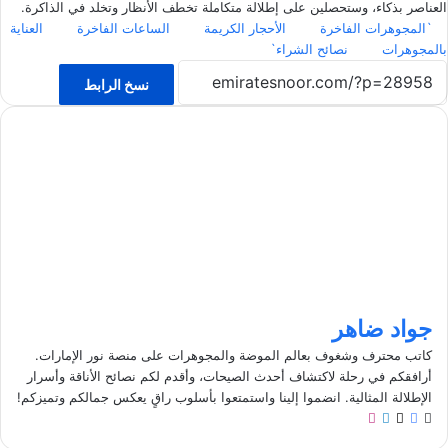
العناصر بذكاء، وستحصلين على إطلالة متكاملة تخطف الأنظار وتخلد في الذاكرة.
`المجوهرات الفاخرة
الأحجار الكريمة
الساعات الفاخرة
العناية
بالمجوهرات
نصائح الشراء`
نسخ الرابط
جواد ضاهر
كاتب محترف وشغوف بعالم الموضة والمجوهرات على منصة نور الإمارات.
أرافقكم في رحلة لاكتشاف أحدث الصيحات، وأقدم لكم نصائح الأناقة وأسرار
الإطلالة المثالية. انضموا إلينا واستمتعوا بأسلوب راقٍ يعكس جمالكم وتميزكم!
م
ف
ل
ا
و
ي
X
ي
ن