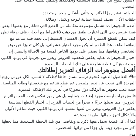
الأساور: تتنوع بين التصاميم البسيطة والمعقدة، وتضفي لمسة جمالية على
المعصم.
الخواتم: تعتبر رمزًا للالتزام، وتأتي بأشكال وأحجام متعددة.
حلقات الأذن: تضيف لمسة جمالية للوجه وتكمل الإطلالة.
أطقم المجوهرات: تشمل مجموعة متكاملة من القطع التي تتناغم مع بعضها البعض.
قصة عروس دبي التي اختارت طقمًا من
ذهب 18 قيراط
مع أحجار زفاف زرقاء تظهر
كيف يمكن للقطع المميزة أن تحول الفستان البسيط إلى تحفة فنية تتناغم مع
إضاءة القاعة. هذا الطقم لم يكن مجرد اختيار عشوائي، بل كان تعبيرًا عن ذوقها
الشخصي وثقافتها، مما يضفي على يومها الخاص لمسة من الأصالة والتميز. إن
اختيار المجوهرات بعناية يعكس شخصية العروس ويعزز من تجربتها في يومها الكبير،
حيث تصبح كل قطعة شاهدة على تلك اللحظات السعيدة.
أفضل مجوهرات الزفاف لتعزيز إطلالتك
تتلألأ التفاصيل الذهبية كنجوم ترسم مسارًا خاصًا لإطلالة لا تُنسى. لكل عروس رؤيتها
الفريدة التي تبحث عن تعبير ملموس عبر قطعٍ تتناغم مع شخصيتها وطابع المناسبة،
حيث تلعب
مجوهرات الزفاف
دورًا محوريًا في تعزيز تلك الإطلالة المميزة.
فالمجوهرات ليست مجرد إضافات جمالية، بل هي رموز تعكس قصة الحب والتزام
العروس، مما يجعلها جزءًا لا يتجزأ من لحظات الفرح. إن اختيار القطع المناسبة
يعكس ذوق العروس، ويعزز من ثقتها بنفسها في يومها الكبير، حيث تتناغم الألوان
والأشكال لتبرز جمالها بطريقة مدهشة.
كما أن كل قطعة تحمل معها ذكريات وتفاصيل من تلك اللحظة السعيدة، مما يجعلها
أكثر من مجرد زينة، بل جزءًا من تراثها الشخصي.
نوع