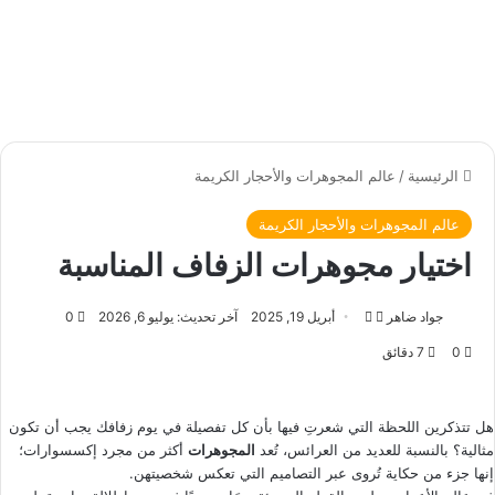
الرئيسية
/
عالم المجوهرات والأحجار الكريمة
عالم المجوهرات والأحجار الكريمة
اختيار مجوهرات الزفاف المناسبة
جواد ضاهر
ت
أ
أبريل 19, 2025
آخر تحديث: يوليو 6, 2026
0
ا
ر
0
7 دقائق
ب
س
ع
ل
ع
ب
هل تتذكرين اللحظة التي شعرتِ فيها بأن كل تفصيلة في يوم زفافك يجب أن تكون
ل
ر
مثالية؟ بالنسبة للعديد من العرائس، تُعد
المجوهرات
أكثر من مجرد إكسسوارات؛
إنها جزء من حكاية تُروى عبر التصاميم التي تعكس شخصيتهن.
ى
ي