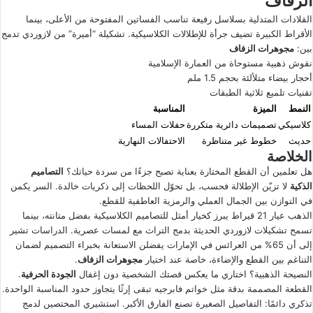
الزفاف
القلادات المتدلية بسلاسل رفيعة تناسب الفساتين المفتوحة من الأعلى، بينما
الأقراط الكبيرة تضيف جرأة للإطلالات الكلاسيكية. تشكيلة “أميرة” من لازوردي تدمج
بين:
مجوهرات الزفاف
نقوش ذهبية مستوحاة من العمارة الإسلامية
أحجار بيضاء متلألئة بحجم 1.5 ملم
تقنيات تلميع ثلاثية الطبقات
النمط
الميزة
المناسبة
كلاسيكي
تصميمات دائرية متكررة
حفلات المساء
حديث
خطوط غير متناظرة
الاحتفالات النهارية
الخلاصة
هل تعلمين أن القطع المختارة بعناية تصبح جزءًا من سردة حياتك؟
التصاميم
الذكية
لا تزيّن الإطلالة فحسب، بل تحوّل اللحظات إلى ذكريات خالدة. السر يكمن
في التوازن بين الجمال العملي والرمزية العاطفية للقطع.
الذهب عيار 21 قيراط يبرز كخيار أمثل للتصاميم الكلاسيكية بفضل متانته، بينما
تسمح تشكيلات لازوردي الحديثة بدمج التراث مع لمسات عصرية. الدراسات تشير
إلى أن 65% من العرائس في الإمارات يفضلن الاستعانة بخبراء التصميم لضمان
التناغم بين القطع والإضاءة، خاصة عند اختيار
مجوهرات الزفاف
.
النصيحة الذهبية؟ اختاري ما يعكس قصتك الشخصية دون إغفال
الجودة الحرفية
.
القطعة المصممة بدقة مثل خواتم فابرجيه تبقى إرثًا يتجاوز حدود المناسبة الواحدة.
تذكري دائمًا: التفاصيل الصغيرة تصنع الفارق الأكبر. استشيري المختصين لدمج