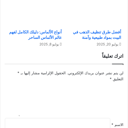
ث
ة
ا
ا
ل
ل
ي
ر
ة
ج
ل
أفضل طرق تنظيف الذهب في
أنواع الألماس: دليلك الكامل لفهم
ل
البيت بمواد طبيعية وآمنة
عالم الألماس الساحر
إ
ا
ن
يوليو 20, 2025
يوليو 8, 2025
ل
ع
ت
اترك تعليقاً
ا
ف
ش
ك
ا
ي
لن يتم نشر عنوان بريدك الإلكتروني.
الحقول الإلزامية مشار إليها بـ
*
ل
ر
التعليق
*
ب
و
ش
ا
ر
ل
ة
س
ل
و
ك
الاسم
*
و