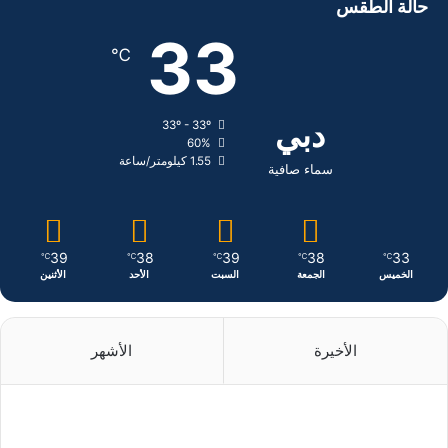
حالة الطقس
ب
ك
ت
33
℃
و
د
ق
ك
إ
ر
دبي
33º - 33º
60%
ن
ا
1.55 كيلومتر/ساعة
سماء صافية
م
39
38
39
38
33
℃
℃
℃
℃
℃
الخميس
الجمعة
السبت
الأحد
الأثنين
الأخيرة
الأشهر