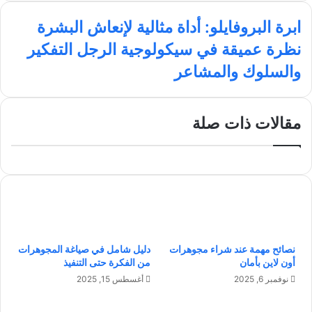
ق
س
ن
س
ا
ع
ب
ك
ت
ابرة البروفايلو: أداة مثالية لإنعاش البشرة
ب
ا
و
د
ق
ن
نظرة عميقة في سيكولوجية الرجل التفكير
ر
ل
ك
إ
ر
ظ
ة
و
ن
ا
والسلوك والمشاعر
ر
ا
ي
م
ة
ل
ب
ع
ب
م
مقالات ذات صلة
ر
ي
و
ق
ف
ة
ا
ف
ي
ي
ل
س
و
ي
:
ك
أ
نصائح مهمة عند شراء مجوهرات
دليل شامل في صياغة المجوهرات
و
د
أون لاين بأمان
من الفكرة حتى التنفيذ
ل
ا
و
نوفمبر 6, 2025
أغسطس 15, 2025
ة
ج
م
ي