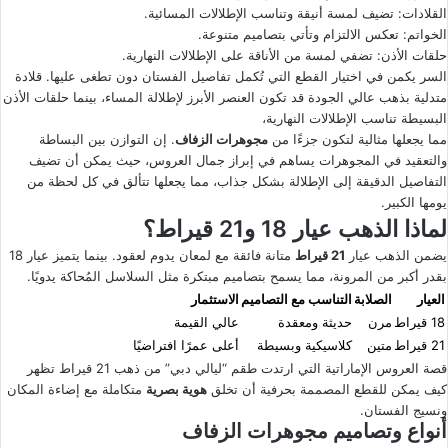
القلادات: تضيف لمسة أنيقة وتناسب الإطلالات المسائية.
الخواتم: تعكس الالتزام وتأتي بتصاميم متنوعة.
حلقات الأذن: تضفي لمسة من الأناقة على الإطلالات النهارية.
السر يكمن في اختيار القطع التي تُكمل تفاصيل الفستان دون تطغى عليها. قلادة
متدلية بذهب عالي الجودة قد تكون العنصر الأبرز لإطلالة المساء، بينما حلقات الأذن
البسيطة تناسب الإطلالات النهارية،
مما يجعلها مثالية لتكون جزءًا من
مجوهرات الزفاف
. إن التوازن بين البساطة
والتعقيد في المجوهرات يساهم في إبراز جمال العروس، حيث يمكن أن تضيف
التفاصيل الدقيقة إلى الإطلالة بشكل جذاب، مما يجعلها تتألق في كل لحظة من
يومها الكبير.
لماذا الذهب عيار 18 و21 قيراط؟
يضمن الذهب عيار
21 قيراط
متانة فائقة مع لمعان يدوم لعقود. بينما يتميز عيار 18
بقدر أكبر من المرونة، مما يسمح بتصاميم مبتكرة مثل السلاسل المُحاكة يدويًا.
العيار
الصلابة
التناسب مع التصاميم
الاستثمار
18 قيراط
مرن
حديثة ومعقدة
عالي القيمة
21 قيراط
متين
كلاسيكية وبسيطة
أعلى عمرًا افتراضيًا
قصة العروس الإماراتية التي ارتدت طقم “ليالي دبي” من ذهب 21 قيراط تظهر
كيف يمكن للقطع المصممة بحرفية أن تخلق
هوية بصرية
متكاملة مع إضاءة المكان
ونسيج الفستان.
أنواع وتصاميم مجوهرات الزفاف