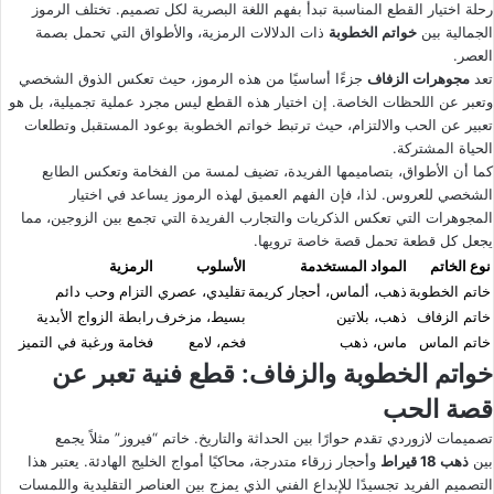
رحلة اختيار القطع المناسبة تبدأ بفهم اللغة البصرية لكل تصميم. تختلف الرموز
الجمالية بين
خواتم الخطوبة
ذات الدلالات الرمزية، والأطواق التي تحمل بصمة
العصر.
تعد
مجوهرات الزفاف
جزءًا أساسيًا من هذه الرموز، حيث تعكس الذوق الشخصي
وتعبر عن اللحظات الخاصة. إن اختيار هذه القطع ليس مجرد عملية تجميلية، بل هو
تعبير عن الحب والالتزام، حيث ترتبط خواتم الخطوبة بوعود المستقبل وتطلعات
الحياة المشتركة.
كما أن الأطواق، بتصاميمها الفريدة، تضيف لمسة من الفخامة وتعكس الطابع
الشخصي للعروس. لذا، فإن الفهم العميق لهذه الرموز يساعد في اختيار
المجوهرات التي تعكس الذكريات والتجارب الفريدة التي تجمع بين الزوجين، مما
يجعل كل قطعة تحمل قصة خاصة ترويها.
نوع الخاتم
المواد المستخدمة
الأسلوب
الرمزية
خاتم الخطوبة
ذهب، ألماس، أحجار كريمة
تقليدي، عصري
التزام وحب دائم
خاتم الزفاف
ذهب، بلاتين
بسيط، مزخرف
رابطة الزواج الأبدية
خاتم الماس
ماس، ذهب
فخم، لامع
فخامة ورغبة في التميز
خواتم الخطوبة والزفاف: قطع فنية تعبر عن
قصة الحب
تصميمات لازوردي تقدم حوارًا بين الحداثة والتاريخ. خاتم “فيروز” مثلاً يجمع
بين
ذهب 18 قيراط
وأحجار زرقاء متدرجة، محاكيًا أمواج الخليج الهادئة. يعتبر هذا
التصميم الفريد تجسيدًا للإبداع الفني الذي يمزج بين العناصر التقليدية واللمسات