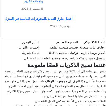
ولمعانه الفريد
ديسمبر 1, 2025
أفضل طرق العناية بالمجوهرات الماسية في المنزل
نوفمبر 18, 2025
النمط الكلاسيكي
التصميم المعاصر
التأثير البصري
زخارف نباتية منحوتة
خطوط هندسية نظيفة
إحساس بالتراث
أحجار كريمة دائرية
تركيبات معدنية متداخلة
لمسة عصرية
سلاسل ذهبية سميكة
شرائط رفيعة متعددة الطبقات
تناغم حركي
عندما تصبح الذكريات قطعًا ملموسة
تشير الدراسات إلى أن 78% من العرائس يربطن ذكريات يومهن الخاص بالقطع
التي ارتدينها. تصميمات لازوردي التي تجمع بين
الحرفية اليدوية
والتقنيات الحديثة
تقدم حلولاً تلبي هذا التوق. إن
مجوهرات الزفاف
تلعب دورًا محوريًا في خلق هذه
الذكريات، حيث تظل هذه القطع خالدة في أذهانهن، تعيد إليهن لحظات الفرح
والسعادة. تتجاوز المجوهرات مجرد كونها إكسسوارات، بل تصبح رموزًا للالتزام
والحب، تحمل في طياتها قصصًا فريدة لكل عروس.
القلائد: تضيف لمسة من الأناقة وتعكس الذوق الشخصي.