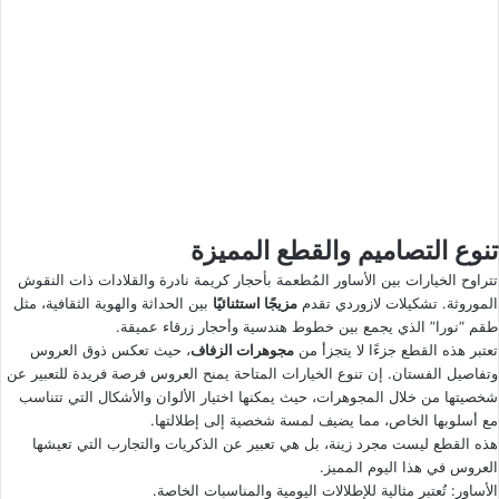
تنوع التصاميم والقطع المميزة
تتراوح الخيارات بين الأساور المُطعمة بأحجار كريمة نادرة والقلادات ذات النقوش
الموروثة. تشكيلات لازوردي تقدم
مزيجًا استثنائيًا
بين الحداثة والهوية الثقافية، مثل
طقم “نورا” الذي يجمع بين خطوط هندسية وأحجار زرقاء عميقة.
تعتبر هذه القطع جزءًا لا يتجزأ من
مجوهرات الزفاف
، حيث تعكس ذوق العروس
وتفاصيل الفستان. إن تنوع الخيارات المتاحة يمنح العروس فرصة فريدة للتعبير عن
شخصيتها من خلال المجوهرات، حيث يمكنها اختيار الألوان والأشكال التي تتناسب
مع أسلوبها الخاص، مما يضيف لمسة شخصية إلى إطلالتها.
هذه القطع ليست مجرد زينة، بل هي تعبير عن الذكريات والتجارب التي تعيشها
العروس في هذا اليوم المميز.
الأساور: تُعتبر مثالية للإطلالات اليومية والمناسبات الخاصة.