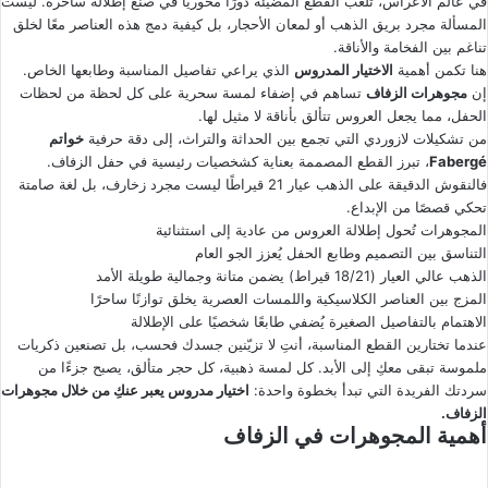
في عالم الأعراس، تلعب القطع المضيئة دورًا محوريًا في صنع إطلالة ساحرة. ليست
X
د
المسألة مجرد بريق الذهب أو لمعان الأحجار، بل كيفية دمج هذه العناصر معًا لخلق
ا
تناغم بين الفخامة والأناقة.
إ
هنا تكمن أهمية
الاختيار المدروس
الذي يراعي تفاصيل المناسبة وطابعها الخاص.
ل
إن
مجوهرات الزفاف
تساهم في إضفاء لمسة سحرية على كل لحظة من لحظات
ك
الحفل، مما يجعل العروس تتألق بأناقة لا مثيل لها.
ت
من تشكيلات لازوردي التي تجمع بين الحداثة والتراث، إلى دقة حرفية
خواتم
Fabergé
، تبرز القطع المصممة بعناية كشخصيات رئيسية في حفل الزفاف.
ر
فالنقوش الدقيقة على الذهب عيار 21 قيراطًا ليست مجرد زخارف، بل لغة صامتة
و
تحكي قصصًا من الإبداع.
ن
المجوهرات تُحول إطلالة العروس من عادية إلى استثنائية
ي
التناسق بين التصميم وطابع الحفل يُعزز الجو العام
ا
الذهب عالي العيار (18/21 قيراط) يضمن متانة وجمالية طويلة الأمد
المزج بين العناصر الكلاسيكية واللمسات العصرية يخلق توازنًا ساحرًا
الاهتمام بالتفاصيل الصغيرة يُضفي طابعًا شخصيًا على الإطلالة
عندما تختارين القطع المناسبة، أنتِ لا تزيّنين جسدك فحسب، بل تصنعين ذكريات
ملموسة تبقى معكِ إلى الأبد. كل لمسة ذهبية، كل حجر متألق، يصبح جزءًا من
سردتك الفريدة التي تبدأ بخطوة واحدة:
اختيار مدروس يعبر عنكِ من خلال مجوهرات
الزفاف.
أهمية المجوهرات في الزفاف