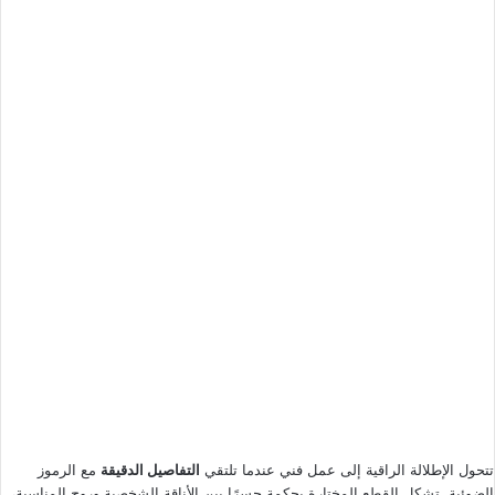
تتحول الإطلالة الراقية إلى عمل فني عندما تلتقي
التفاصيل الدقيقة
مع الرموز
الضوئية. تشكل القطع المختارة بحكمة جسرًا بين الأناقة الشخصية وروح المناسبة،