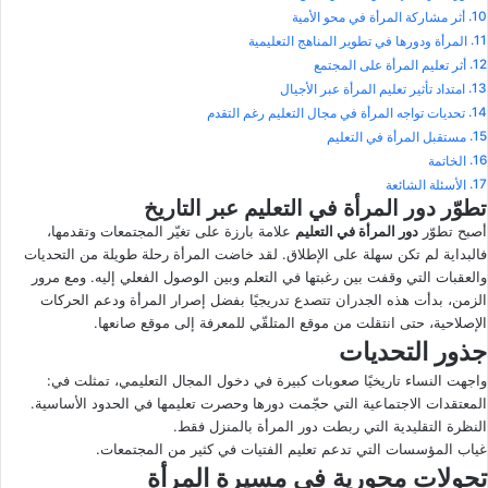
أثر مشاركة المرأة في محو الأمية
المرأة ودورها في تطوير المناهج التعليمية
أثر تعليم المرأة على المجتمع
امتداد تأثير تعليم المرأة عبر الأجيال
تحديات تواجه المرأة في مجال التعليم رغم التقدم
مستقبل المرأة في التعليم
الخاتمة
الأسئلة الشائعة
تطوّر دور المرأة في التعليم عبر التاريخ
أصبح تطوّر
دور المرأة في التعليم
علامة بارزة على تغيّر المجتمعات وتقدمها،
فالبداية لم تكن سهلة على الإطلاق. لقد خاضت المرأة رحلة طويلة من التحديات
والعقبات التي وقفت بين رغبتها في التعلم وبين الوصول الفعلي إليه. ومع مرور
الزمن، بدأت هذه الجدران تتصدع تدريجيًا بفضل إصرار المرأة ودعم الحركات
الإصلاحية، حتى انتقلت من موقع المتلقّي للمعرفة إلى موقع صانعها.
جذور التحديات
واجهت النساء تاريخيًا صعوبات كبيرة في دخول المجال التعليمي، تمثلت في:
المعتقدات الاجتماعية التي حجّمت دورها وحصرت تعليمها في الحدود الأساسية.
النظرة التقليدية التي ربطت دور المرأة بالمنزل فقط.
غياب المؤسسات التي تدعم تعليم الفتيات في كثير من المجتمعات.
تحولات محورية في مسيرة المرأة