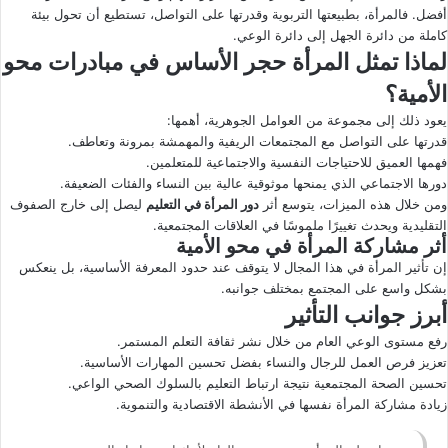
أفضل. فالمرأة، بطبيعتها التربوية وقدرتها على التواصل، تستطيع أن تحول بيئة
كاملة من دائرة الجهل إلى دائرة الوعي.
لماذا تمثل المرأة حجر الأساس في مبادرات محو
الأمية؟
يعود ذلك إلى مجموعة من العوامل الجوهرية، أهمها:
قدرتها على التواصل مع المجتمعات الريفية والمهمشة بمرونة وتعاطف.
فهمها العميق للاحتياجات النفسية والاجتماعية للمتعلمين.
دورها الاجتماعي الذي يمنحها موثوقية عالية بين النساء والفئات الضعيفة.
ومن خلال هذه الميزات، يتوسع أثر
دور المرأة في التعليم
ليصل إلى خارج الصفوف
التقليدية ويحدث تغييرًا ملموسًا في العلاقات المجتمعية.
أثر مشاركة المرأة في محو الأمية
إن تأثير المرأة في هذا المجال لا يتوقف عند حدود المعرفة الأساسية، بل ينعكس
بشكل واسع على المجتمع بمختلف جوانبه.
أبرز جوانب التأثير
رفع مستوى الوعي العام من خلال نشر ثقافة التعلم المستمر.
تعزيز فرص العمل للرجال والنساء بفضل تحسين المهارات الأساسية.
تحسين الصحة المجتمعية نتيجة ارتباط التعليم بالسلوك الصحي الواعي.
زيادة مشاركة المرأة نفسها في الأنشطة الاقتصادية والتنموية.