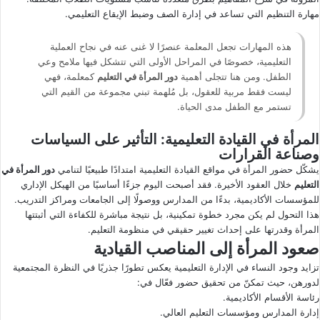
مهارة التنظيم التي تساعد في إدارة الصف وضبط الإيقاع التعليمي.
هذه المهارات تجعل المعلمة عنصرًا لا غنى عنه في نجاح العملية
التعليمية، خصوصًا في المراحل الأولى التي تتشكل فيها ملامح وعي
الطفل. ومن هنا تتجلى أهمية
دور المرأة في التعليم
كمعلمة، فهي
ليست فقط مربية للعقول، بل مُلهمة تبني مجموعة من القيم التي
تستمر مع الطفل مدى الحياة.
المرأة في القيادة التعليمية: التأثير على السياسات
وصناعة القرارات
يشكّل حضور المرأة في مواقع القيادة التعليمية امتدادًا طبيعيًا لتنامي
دور المرأة في
التعليم
خلال العقود الأخيرة. فقد أصبحت اليوم جزءًا أساسيًا من الهيكل الإداري
للمؤسسات الأكاديمية، بدءًا من المدارس ووصولًا إلى الجامعات ومراكز التدريب.
هذا التحول لم يكن مجرد خطوة تمكينية، بل نتيجة مباشرة للكفاءة التي أثبتتها
المرأة وقدرتها على إحداث تغيير حقيقي في منظومة التعليم.
صعود المرأة إلى المناصب القيادية
تزايد وجود النساء في الإدارة التعليمية يعكس تطورًا جذريًا في النظرة المجتمعية
لدورهن، حيث تمكنّ من تحقيق حضور فعّال في:
رئاسة الأقسام الأكاديمية.
إدارة المدارس ومؤسسات التعليم العالي.