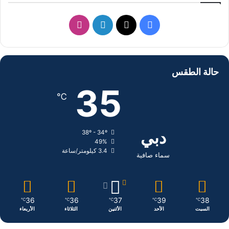
ف
ل
ا
ي
X
ي
ن
س
ن
س
حالة الطقس
ب
ك
ت
35
℃
و
د
ق
ك
إ
ر
دبي
38º - 34º
49%
ن
ا
3.4 كيلومتر/ساعة
سماء صافية
م
36
36
37
39
38
℃
℃
℃
℃
℃
السبت
الأحد
الأثنين
الثلاثاء
الأربعاء