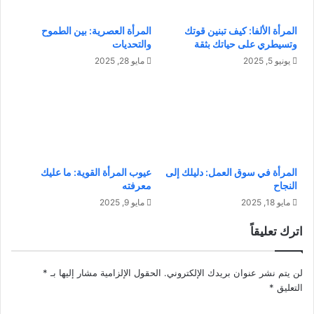
أ
ل
ط
إ
المرأة الألفا: كيف تبنين قوتك
المرأة العصرية: بين الطموح
ف
م
وتسيطري على حياتك بثقة
والتحديات
ا
ا
ل
ر
يونيو 5, 2025
مايو 28, 2025
:
ا
ل
ت
م
2
ا
0
ذ
2
ا
6
ت
:
المرأة في سوق العمل: دليلك إلى
عيوب المرأة القوية: ما عليك
ح
م
النجاح
معرفته
د
غ
مايو 18, 2025
مايو 9, 2025
ث
ا
و
م
اترك تعليقاً
ك
ر
ي
ا
ف
ت
لن يتم نشر عنوان بريدك الإلكتروني.
الحقول الإلزامية مشار إليها بـ
*
ن
ا
التعليق
*
ت
ل
ع
ش