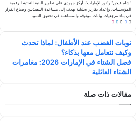
"شام فيجن" و"نور الإمارات"، أركز جهودي على تطوير البنية التحتية الرقمية
للمؤسسات، وإعداد تقارير تحليلية تهدف إلى مساعدة التنفيذيين وصناع القرار
في بناء مرجعيات بيانات موثوقة والمساهمة في تحقيق النمو.
م
ف
ل
ا
و
ي
X
ي
ن
ق
س
ن
س
ن
ع
ب
ك
ت
نوبات الغضب عند الأطفال: لماذا تحدث
و
ا
و
د
ق
وكيف نتعامل معها بذكاء؟
ب
ل
ك
إ
ر
ا
و
ن
ا
ف
فصل الشتاء في الإمارات 2026: مغامرات
ي
ت
م
ص
الشتاء العائلية
ا
ب
ل
ل
ا
غ
ل
ض
ش
مقالات ذات صلة
ب
ت
ع
ا
ن
ء
د
ف
ا
ي
ل
ا