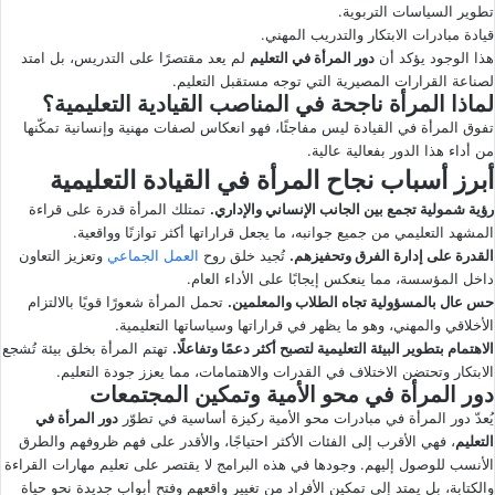
تطوير السياسات التربوية.
قيادة مبادرات الابتكار والتدريب المهني.
هذا الوجود يؤكد أن
دور المرأة في التعليم
لم يعد مقتصرًا على التدريس، بل امتد
لصناعة القرارات المصيرية التي توجه مستقبل التعليم.
لماذا المرأة ناجحة في المناصب القيادية التعليمية؟
تفوق المرأة في القيادة ليس مفاجئًا، فهو انعكاس لصفات مهنية وإنسانية تمكّنها
من أداء هذا الدور بفعالية عالية.
أبرز أسباب نجاح المرأة في القيادة التعليمية
رؤية شمولية تجمع بين الجانب الإنساني والإداري.
تمتلك المرأة قدرة على قراءة
المشهد التعليمي من جميع جوانبه، ما يجعل قراراتها أكثر توازنًا وواقعية.
القدرة على إدارة الفرق وتحفيزهم.
تُجيد خلق روح
العمل الجماعي
وتعزيز التعاون
داخل المؤسسة، مما ينعكس إيجابًا على الأداء العام.
حس عال بالمسؤولية تجاه الطلاب والمعلمين.
تحمل المرأة شعورًا قويًا بالالتزام
الأخلاقي والمهني، وهو ما يظهر في قراراتها وسياساتها التعليمية.
الاهتمام بتطوير البيئة التعليمية لتصبح أكثر دعمًا وتفاعلًا.
تهتم المرأة بخلق بيئة تُشجع
الابتكار وتحتضن الاختلاف في القدرات والاهتمامات، مما يعزز جودة التعليم.
دور المرأة في محو الأمية وتمكين المجتمعات
يُعدّ دور المرأة في مبادرات محو الأمية ركيزة أساسية في تطوّر
دور المرأة في
التعليم
، فهي الأقرب إلى الفئات الأكثر احتياجًا، والأقدر على فهم ظروفهم والطرق
الأنسب للوصول إليهم. وجودها في هذه البرامج لا يقتصر على تعليم مهارات القراءة
والكتابة، بل يمتد إلى تمكين الأفراد من تغيير واقعهم وفتح أبواب جديدة نحو حياة