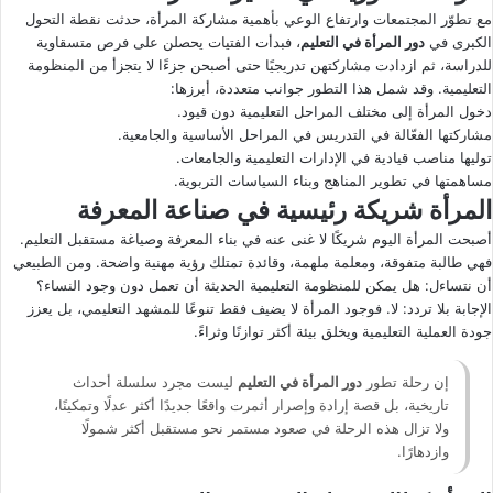
مع تطوّر المجتمعات وارتفاع الوعي بأهمية مشاركة المرأة، حدثت نقطة التحول
الكبرى في
دور المرأة في التعليم
، فبدأت الفتيات يحصلن على فرص متسقاوية
للدراسة، ثم ازدادت مشاركتهن تدريجيًا حتى أصبحن جزءًا لا يتجزأ من المنظومة
التعليمية. وقد شمل هذا التطور جوانب متعددة، أبرزها:
دخول المرأة إلى مختلف المراحل التعليمية دون قيود.
مشاركتها الفعّالة في التدريس في المراحل الأساسية والجامعية.
توليها مناصب قيادية في الإدارات التعليمية والجامعات.
مساهمتها في تطوير المناهج وبناء السياسات التربوية.
المرأة شريكة رئيسية في صناعة المعرفة
أصبحت المرأة اليوم شريكًا لا غنى عنه في بناء المعرفة وصياغة مستقبل التعليم.
فهي طالبة متفوقة، ومعلمة ملهمة، وقائدة تمتلك رؤية مهنية واضحة. ومن الطبيعي
أن نتساءل: هل يمكن للمنظومة التعليمية الحديثة أن تعمل دون وجود النساء؟
الإجابة بلا تردد: لا. فوجود المرأة لا يضيف فقط تنوعًا للمشهد التعليمي، بل يعزز
جودة العملية التعليمية ويخلق بيئة أكثر توازنًا وثراءً.
إن رحلة تطور
دور المرأة في التعليم
ليست مجرد سلسلة أحداث
تاريخية، بل قصة إرادة وإصرار أثمرت واقعًا جديدًا أكثر عدلًا وتمكينًا،
ولا تزال هذه الرحلة في صعود مستمر نحو مستقبل أكثر شمولًا
وازدهارًا.