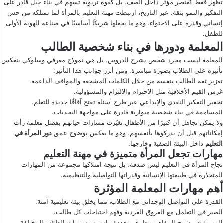
تظهر فقط كعنصر مؤثر داخل الصف، بل كقوة تربوية تسهم في بناء جيل قادر على
التفكير والنمو بثقة. عبر التاريخ، ارتبطت مهنة التعليم بالمرأة لما تمتلكه من حس
إنساني وقدرة على الاحتواء، وهو ما يجعلها شريكًا أساسيًا في صناعة الهوية الأولى
للطفل.
المعلمة ودورها في بناء شخصية الطالب
المعلمة ليست مجرد شخص يشرح الدروس، بل هي نموذج معرفي وسلوكي ينعكس
تأثيره على الطلاب بصورة مباشرة. ومن أبرز جوانب هذا التأثير:
تعزيز ثقة الطالب بنفسه من خلال الكلمات المشجعة والمواقف الداعمة.
غرس القيم الأخلاقية مثل الاحترام والالتزام والمسؤولية.
تحفيز التفكير النقدي والإبداعي عبر طرح أسئلة تفتح آفاقًا جديدة للتعلم.
المساهمة في بناء شخصية متوازنة قادرة على مواجهة التحديات.
ولا يمكن تجاهل أن كثيرًا من الأطفال تغيّرت مسارات حياتهم بفضل معلمة رأت
إمكاناتهم قبل أن يدركوها بأنفسهم، وهو ما يعكس بوضوح عمق
دور المرأة في
التعليم
داخل البيئة الصفية وخارجها.
مهارات تجعل المرأة متميزة في مهنة التعليم
نجاح المرأة في التعليم ليس صدفة، بل نتيجة امتلاكها مجموعة من المهارات
المتجذرة في طبيعتها الإنسانية وقدراتها التواصلية والتنظيمية.
أهم مهارات المعلمة المؤثرة
القدرة على التواصل الوجداني مع الطلاب، مما يخلق بيئة تعليمية آمنة.
الصبر في التعامل مع الفروق الفردية وفهم احتياجات كل طالب.
المرونة في شرح المفاهيم بطرق متعددة تناسب مستويات الطلاب المختلفة.