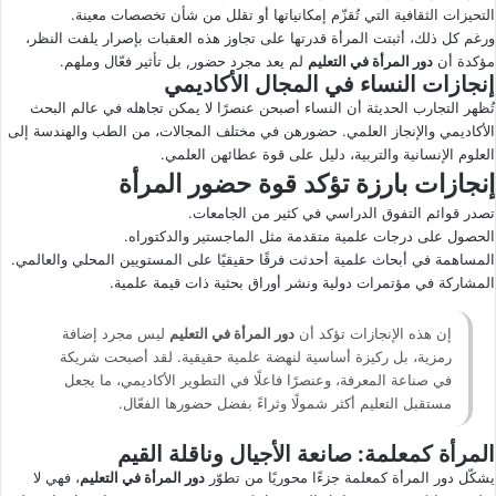
التحيزات الثقافية التي تُقزّم إمكانياتها أو تقلل من شأن تخصصات معينة.
ورغم كل ذلك، أثبتت المرأة قدرتها على تجاوز هذه العقبات بإصرار يلفت النظر،
مؤكدة أن
دور المرأة في التعليم
لم يعد مجرد حضور, بل تأثير فعّال وملهم.
إنجازات النساء في المجال الأكاديمي
تُظهر التجارب الحديثة أن النساء أصبحن عنصرًا لا يمكن تجاهله في عالم البحث
الأكاديمي والإنجاز العلمي. حضورهن في مختلف المجالات، من الطب والهندسة إلى
العلوم الإنسانية والتربية، دليل على قوة عطائهن العلمي.
إنجازات بارزة تؤكد قوة حضور المرأة
تصدر قوائم التفوق الدراسي في كثير من الجامعات.
الحصول على درجات علمية متقدمة مثل الماجستير والدكتوراه.
المساهمة في أبحاث علمية أحدثت فرقًا حقيقيًا على المستويين المحلي والعالمي.
المشاركة في مؤتمرات دولية ونشر أوراق بحثية ذات قيمة علمية.
إن هذه الإنجازات تؤكد أن
دور المرأة في التعليم
ليس مجرد إضافة
رمزية، بل ركيزة أساسية لنهضة علمية حقيقية. لقد أصبحت شريكة
في صناعة المعرفة، وعنصرًا فاعلًا في التطوير الأكاديمي، ما يجعل
مستقبل التعليم أكثر شمولًا وثراءً بفضل حضورها الفعّال.
المرأة كمعلمة: صانعة الأجيال وناقلة القيم
يشكّل دور المرأة كمعلمة جزءًا محوريًا من تطوّر
دور المرأة في التعليم
، فهي لا