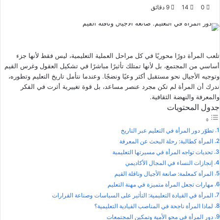
ا
ر
0
14
9 دقائق
ب
س
ع
ل
ع
ب
ل
ر
تلعب المرأة دورًا محوريًا في كل مراحل العملية التعليمية، ليس فقط لأنها جزء
ى
ي
أساسي من المجتمع، بل لأنها تمتلك تأثيرًا مباشرًا في تشكيل العقول وغرس القيم
X
د
وتوجيه الأجيال نحو مستقبل أكثر وعيًا ونضجًا. وعندما نتأمل تاريخ التعليم وتطوره،
ا
ندرك أن المرأة لم تكن مجرد عنصر مساعد، بل قوة تغييرية أثرت في الفكر
والمعرفة والنهضة الثقافية.
إ
جدول المحتويات
ل
ك
تطوّر دور المرأة في التعليم عبر التاريخ
ت
المرأة كطالبة: رحلة البحث عن المعرفة
ر
تحديات تواجه المرأة في مسيرتها التعليمية
و
إنجازات النساء في المجال الأكاديمي
ن
المرأة كمعلمة: صانعة الأجيال وناقلة القيم
ي
مهارات تجعل المرأة متميزة في مهنة التعليم
ا
المرأة في القيادة التعليمية: التأثير على السياسات وصناعة القرارات
لماذا المرأة ناجحة في المناصب القيادية التعليمية؟
دور المرأة في محو الأمية وتمكين المجتمعات