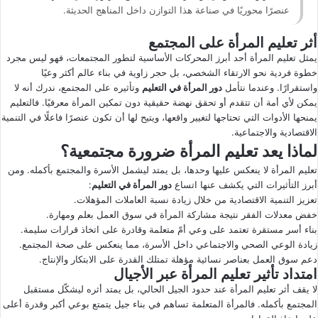
عنصرًا محوريًا في صناعة هذا التوازن داخل المناهج الحديثة.
أثر تعليم المرأة على المجتمع
يمثل تعليم المرأة أحد أبرز المحركات الأساسية لتطور المجتمعات، فهو ليس مجرد
خطوة فردية نحو الارتقاء الشخصي، بل حجر زاوية في بناء عالم أكثر وعيًا
واستقرارًا. وعندما نتأمل
دور المرأة في التعليم
وتأثيره على المجتمع، ندرك أنه لا
يمكن لأي أمة أن تتقدم أو تحقق نهضة حقيقية دون تمكين المرأة معرفيًا. فالتعليم
يمنحها الأدوات التي تحتاجها لتغيير واقعها، ويتيح لها أن تكون عنصرًا فاعلًا في التنمية
الاقتصادية والاجتماعية.
لماذا يعد تعليم المرأة ضرورة مجتمعية؟
تعليم المرأة لا ينعكس عليها وحدها، بل يمتد ليشمل الأسرة والمجتمع بأكمله. ومن
أبرز التأثيرات التي يكشف عنها اتساع
دور المرأة في التعليم
:
تعزيز التنمية الاقتصادية من خلال زيادة نسبة العاملات المؤهلات.
خفض معدلات الفقر نتيجة مشاركة المرأة في سوق العمل بعلم ومهارة.
بناء أسر مستقرة تعتمد على وعي أمّ متعلمة وقادرة على اتخاذ قرارات سليمة.
زيادة الوعي الصحي والاجتماعي داخل الأسرة، مما ينعكس على صحة المجتمع.
دعم سوق العمل بعناصر نسائية مؤهلة تمتلك القدرة على الابتكار والإنتاج.
امتداد تأثير تعليم المرأة عبر الأجيال
لا يقف أثر تعليم المرأة عند حدود الجيل الحالي، بل يمتد أثره ليشكّل مستقبل
المجتمع بأكمله. فالمرأة المتعلمة تساهم في بناء جيل يتمتع بوعي أكبر وقدرة أعلى