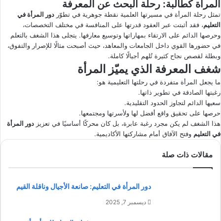
المرأة كطالبة: رحلة البحث عن المعرفة
تمثل رحلة المرأة في مسيرتها العلمية نقطة جوهرية في تطوّر
دور المرأة في
التعليم
، فقد أثبتت عبر العقود قدرتها على المنافسة في مختلف التخصصات،
وحرصها الدائم على الارتقاء بمهاراتها وتوسيع معارفها. يتجلى هذا الشغف بالتعلم
في حضورها القوي داخل الجامعات والمعاهد، حيث أصبحت مثالًا للإصرار والتفوق،
وبطلة لقصص نجاح كثيرة تُلهم أجيالًا كاملة.
شغف المعرفة الذي يميّز المرأة
ما يجعل المرأة متفردة في رحلتها التعليمية هو:
رغبتها الصادقة في تطوير ذاتها.
سعيها الدائم لتجاوز الحدود التقليدية.
حرصها على تحقيق واقع أفضل لها ولأسرتها ومجتمعها.
هذا الشغف لم يكن مجرد رغبة عابرة، بل كان محركًا أساسيًا في تعزيز
دور المرأة
في التعليم
وفتح الآفاق أمام مشاركتها الأكاديمية.
مقالات ذات صلة
دور المرأة في التعليم: صانعة الأجيال وناقلة القيم
ديسمبر 7, 2025