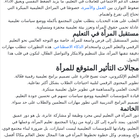
ضعف الدعم الاجتماعي للعاملات في التعليم، ما يزيد الضغط النفسي ويعيق الأداء.
ضغوط التوازن بين
العمل والأسرة
، خصوصًا في المراحل التعليمية المبكرة التي
تحتاج إلى تفرغ واهتمام.
التغلب على هذه التحديات يتطلب تعاون المجتمع بأكمله ووضع سياسات تعليمية
عادلة تحمي حقوق المرأة وتعزز بيئة تعليمية محفزة ومتساوية.
مستقبل المرأة في التعليم
يشير المستقبل إلى فرص واسعة للمرأة، خاصة مع التوجه العالمي نحو التعليم
الرقمي والتعلم المرن واستخدام
الذكاء الاصطناعي
. هذه التطورات تتطلب مهارات
دقيقة تتقنها المرأة، مثل التنظيم والابتكار والتواصل الفعّال، لتكون في قلب هذا
التحول.
مجالات التأثير المتوقع للمرأة
التعليم الإلكتروني، حيث تصبح قادرة على تصميم برامج تعليمية رقمية فعّالة.
تطوير المحتوى الرقمي لتلبية احتياجات الطلاب بشكل أكثر تفاعلية.
البحث العلمي والمساهمة في تطوير حلول تعليمية مبتكرة.
قيادة المؤسسات التعليمية ووضع سياسات تسهم في تحسين جودة التعليم.
تصميم البرامج التدريبية التي تطور مهارات المعلمين والطلاب على حد سواء.
الخاتمة
دور المرأة في التعليم ليس مجرد وظيفة أو مشاركة عابرة، بل هو دور عميق
الجذور، يمتد تأثيره إلى كل زاوية من زوايا المجتمع. تعليم المرأة، وعملها في
التعليم، وقيادتها للمؤسسات التعليمية ليست امتيازات، بل ضرورة لبناء مجتمع قوي،
واعٍ، ومتقدم. وكل خطوة تخطوها المرأة في هذا المجال تجعل العالم مكانًا أفضل،