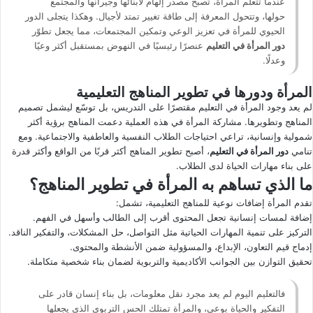
عندما تتعلم المرأة، تصبح مصدر إلهام لأبنائها وجيرانها والمجتمع
حولها، وتتحول المعرفة إلى طاقة تغيير تمتد لأجيال. وهكذا يتجلى الدور
الحيوي للمرأة في تعزيز الوعي وتمكين المجتمعات، مما يجعل تطوّر
دور المرأة في التعليم
عنصرًا رئيسيًا في النهوض بمستقبل أكثر وعيًا
وعدلًا.
المرأة ودورها في تطوير المناهج التعليمية
لم يعد وجود المرأة في التعليم مقتصرًا على التدريس، بل توسّع ليشمل تصميم
المناهج وتطويرها. مشاركة المرأة في هذه العملية دعمت المناهج برؤية أكثر
شمولية وإنسانية، تراعي احتياجات الطلاب النفسية والعاطفية والاجتماعية. ومع
تنامي
دور المرأة في التعليم
، أصبح تطوير المناهج أكثر قربًا من الواقع وأكثر قدرة
على بناء مهارات الحياة لدى الطلاب.
ما الذي تساهم به المرأة في تطوير المناهج؟
تقدم المرأة إضافات نوعية للمناهج التعليمية، تشمل:
إضافة لمسات إنسانية تجعل المحتوى أقرب إلى الطالب وأسهل في الفهم.
التركيز على تنمية المهارات الحياتية مثل التواصل، حل المشكلات، والتفكير الناقد.
إدماج قيم التعاون، الإبداع، والمسؤولية ضمن الأنشطة والمحتوى.
تحقيق التوازن بين الجوانب الأكاديمية والتربوية لضمان بناء شخصية متكاملة.
فالتعليم اليوم لم يعد مجرد نقل معلومات، بل بناء إنسان قادر على
التفكير والحياة بوعي، والمرأة تمتلك الحس التربوي الذي يجعلها