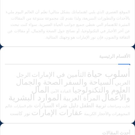
الموقع العصري الذي يلبي اهتماماتك بشكل مثالي! نعلم أن العالم اليوم مليء
بالأحداث والتطورات السريعة، ولذا نقدم لك مجموعة متنوعة من المقالات
المثيرة للاهتمام التي تغطي جميع جوانب الحياة العصرية. سواء كنت تبحث
عن آخر الأخبار في التكنولوجيا، أو نصائح حول الصحة والجمال، أو مقالات عن
الثقافة والفنون، فإن نور الإمارات هو وجهتك المثالية.
الأقسام الرئيسية
أسلوب حياة
التأمين في الإمارات
الرجل
الصحة والجمال
السياحة والسفر
العربي
المال
العلوم والتكنولوجيا
القيادة الآمن
الموارد البشرية
والأعمال
المرأة العربية
دليل شراء السيارات
تربية الطفل
عالم
تجارب ومراجعات
عالم السيارات
عقارات الإمارات
نور كاست
المجوهرات والأحجار الكريمة
أحدث المقالات