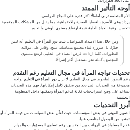
على اتخاذ القرارات.
أوجه التأثير الممتد
الأم المتعلمة تربي أطفالًا أكثر قدرة على النجاح الدراسي.
يزداد وعي الأسرة بالقضايا الصحية والاجتماعية، مما يقلل من المشكلات المجتمعية.
تتحسن نوعية الحياة العامة نتيجة ارتفاع مستوى الوعي والتعليم.
ومن خلال هذا الامتداد المتواصل، يثبت
دور المرأة في التعليم
أنه ليس
خيارًا، بل ضرورة لبناء مجتمع متماسك، منتج، وقادر على مواكبة
التطورات. كلما ازدادت فرص النساء في التعليم، ارتفع مستوى
المجتمع بأكمله نحو مستقبل أكثر إشراقًا.
تحديات تواجه المرأة في مجال التعليم رغم التقدم
رغم التطور الملحوظ في مجال التعليم، لا يزال
دور المرأة في التعليم
يواجه
مجموعة من التحديات التي تحد من تحقيق كامل إمكاناتها. فهم هذه التحديات
يساعد على وضع استراتيجيات فعّالة لدعم المرأة وتمكينها داخل المنظومة
التعليمية.
أبرز التحديات
التمييز المهني في بعض المؤسسات، حيث تُقلّل بعض السياسات من قيمة المرأة أو
تمنعها من الوصول لمناصب عليا.
عدم المساواة في الرواتب بين الجنسين، رغم تساوي المسؤوليات والمهام.