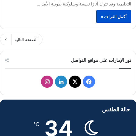
التعليمية وقد تترك آثارًا نفسية وسلوكية طويلة الأمد.…
أكمل القراءة »
الصفحة التالية
نور الإمارات على مواقع التواصل
ف
ل
ا
ي
X
ي
ن
س
ن
س
حالة الطقس
ب
ك
ت
34
℃
و
د
ق