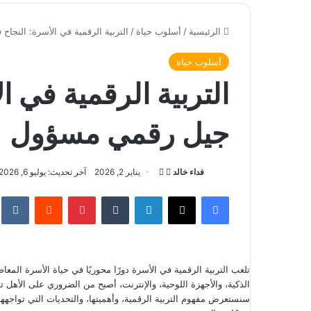
الرئيسية
/
أسلوب حياة
/
التربية الرقمية في الأسرة: النجا
أسلوب حياة
التربية الرقمية في ا
جيل رقمي مسؤول
فداء خالد
ت
أ
يناير 2, 2026
آخر تحديث: يوليو 6, 2026
ا
ر
فيسبوك
‫X
لينكدإن
‏Tumblr
بينتيريست
‏Reddit
‏te
ب
س
ع
ل
ع
ب
ل
ر
تلعب التربية الرقمية في الأسرة دورًا محوريًا في حياة الأسرة المعاصر
ى
ي
الذكية، والأجهزة اللوحية، والإنترنت، أصبح من الضروري على الأهل 
X
د
سنستعرض مفهوم التربية الرقمية، وأهميتها، والتحديات التي تواجهها
ا