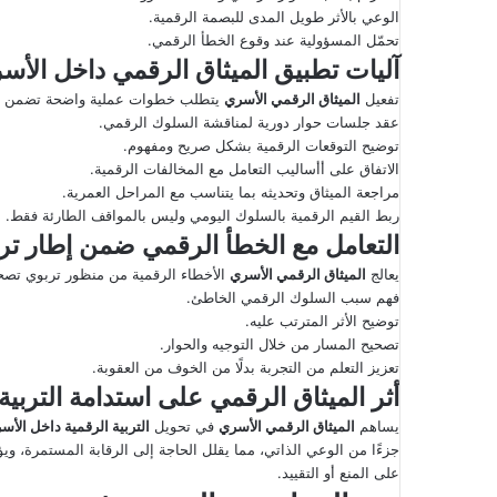
الوعي بالأثر طويل المدى للبصمة الرقمية.
تحمّل المسؤولية عند وقوع الخطأ الرقمي.
آليات تطبيق الميثاق الرقمي داخل الأس
تفعيل
الميثاق الرقمي الأسري
يتطلب خطوات عملية واضحة تضمن اس
عقد جلسات حوار دورية لمناقشة السلوك الرقمي.
توضيح التوقعات الرقمية بشكل صريح ومفهوم.
الاتفاق على أأساليب التعامل مع المخالفات الرقمية.
مراجعة الميثاق وتحديثه بما يتناسب مع المراحل العمرية.
ربط القيم الرقمية بالسلوك اليومي وليس بالمواقف الطارئة فقط.
التعامل مع الخطأ الرقمي ضمن إطار تر
يعالج
الميثاق الرقمي الأسري
الأخطاء الرقمية من منظور تربوي تصحي
فهم سبب السلوك الرقمي الخاطئ.
توضيح الأثر المترتب عليه.
تصحيح المسار من خلال التوجيه والحوار.
تعزيز التعلم من التجربة بدلًا من الخوف من العقوبة.
أثر الميثاق الرقمي على استدامة التربية
يساهم
الميثاق الرقمي الأسري
في تحويل
التربية الرقمية داخل الأس
جزءًا من الوعي الذاتي، مما يقلل الحاجة إلى الرقابة المستمرة، ويؤ
على المنع أو التقييد.