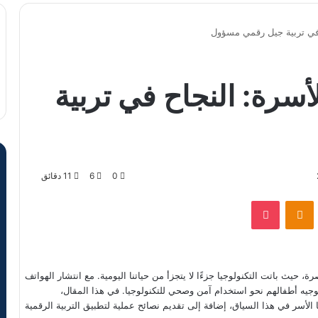
ح في تربية جيل رقمي مسؤول
لأسرة: النجاح في تربية
0
6
11 دقائق
VKontak
Odnoklassniki
‫Pocket
ة، حيث باتت التكنولوجيا جزءًا لا يتجزأ من حياتنا اليومية. مع انتشار الهواتف
توجيه أطفالهم نحو استخدام آمن وصحي للتكنولوجيا. في هذا المقال،
 الأسر في هذا السياق، إضافة إلى تقديم نصائح عملية لتطبيق التربية الرقمية