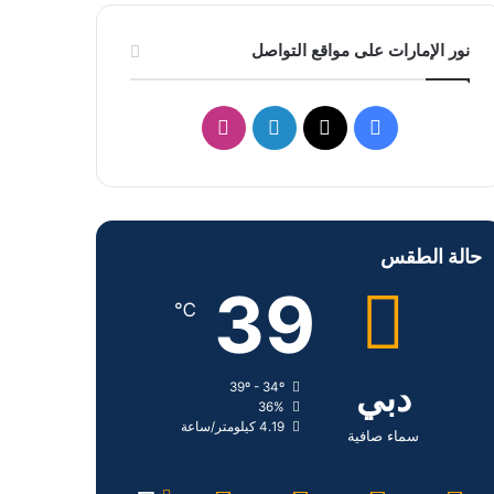
نور الإمارات على مواقع التواصل
ف
ل
ا
ي
X
ي
ن
س
ن
س
حالة الطقس
ب
ك
ت
39
و
د
ق
℃
ك
إ
ر
دبي
39º - 34º
ن
ا
36%
4.19 كيلومتر/ساعة
م
سماء صافية