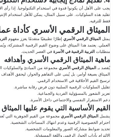
4. تقديم نماذج إيجابية لاستخدام التكنولوجيا
يجب على الأهل أن يكونوا قدوة في استخدام التكنولوجيا. إذا رأى ا
تقليد هذه السلوكيات. على سبيل المثال، يمكن للأهل استخدام الإنتر
فقط للترفيه.
الميثاق الرقمي الأسري كأداة عملي
يمثل
الميثاق الرقمي الأسري
إطارًا تطبيقيًا متقدمًا يعزز مفهوم
الترب
العملي. يعتمد هذا الميثاق على وضوح القيم الرقمية المشتركة، ويُس
متطلبات
التربية الرقمية في الأسرة
في العصر الحديث.
ماهية الميثاق الرقمي الأسري وأهدافه
يُقصد بـ
الميثاق الرقمي الأسري
مجموعة من المبادئ والسلوكيات المتف
الميثاق بصيغة أوامر، بل يُبنى على التفاهم والحوار، ليحقق الأهداف ال
ترسيخ القيم الأخلاقية في الاستخدام الرقمي.
تقليل السلوكيات الرقمية السلبية دون فرض رقابة مباشرة.
تعزيز الشعور بالمسؤولية الفردية والجماعية.
دعم الاستقرار النفسي والاجتماعي داخل الأسرة.
القيم الأساسية التي يقوم عليها الميثاق
يشمل
الميثاق الرقمي الأسري
مجموعة من القيم الجوهرية التي تُع
احترام الخصوصية الرقمية وعدم انتهاك المساحات الشخصية.
تحديد ضوابط مشاركة الصور والمعلومات الشخصية.
الالتزام بآداب الحوار الرقمي واللغة المسؤولة.