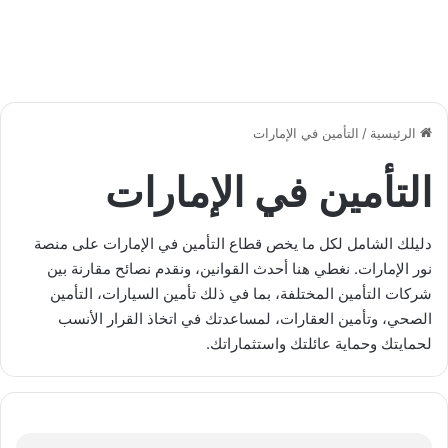
كل ما يهمك عن التأمين الصحي الإلزامي وأسعار 7
التأمين المؤقت على الحياة: حماية مرنة تضمن راحة
بالك
إمارات
الأسباب الشائعة لرفض مطالبات التأمين الصحي
متطلبات تأمين اليخوت في الإمارات بشكل كامل
ما هو التأمين السيبراني ولماذا أصبح ضرورة ملحّة؟
الرئيسية
/
التأمين في الإمارات
التأمين في الإمارات
دليلك الشامل لكل ما يخص قطاع التأمين في الإمارات على منصة
نور الإمارات. نغطي هنا أحدث القوانين، ونقدم نصائح مقارنة بين
شركات التأمين المختلفة، بما في ذلك تأمين السيارات، التأمين
الصحي، وتأمين العقارات، لمساعدتك في اتخاذ القرار الأنسب
لحمايتك وحماية عائلتك واستثماراتك.