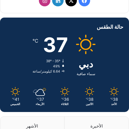
ف
ل
ا
ي
X
ي
ن
س
ن
س
حالة الطقس
ب
ك
ت
37
℃
و
د
ق
ك
إ
ر
دبي
38º - 35º
49%
ن
ا
6.64 كيلومتر/ساعة
سماء صافية
م
41
37
36
38
38
℃
℃
℃
℃
℃
الأحد
الأثنين
الثلاثاء
الأربعاء
الخميس
الأخيرة
الأشهر