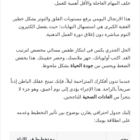
خلف المهام العاجلة والأقل أهمية للعمل.
هذا الارتجال اليومي يرفع مستويات القلق والتوتر بشكل خطير.
العقبة الكبرى هي استسهال النهايات؛ حيث يفضل الكثيرون
النوم مباشرة دون إغلاق دورة العمل الذهنية.
الحل الجذري يكمن في ابتكار طقس مسائي مخصص لترتيب
الغد. اكتب أولوياتك، جهز ملابسك، وحضر حقيبتك. هذا يخفض
الضغط ويحسن من
جودة الحياة
بشكل ملحوظ.
عندما تدون أفكارك المتزاحمة ليلاً، فإنك تمنح عقلك الباطن إذناً
صريحاً بالراحة. هذا الإجراء يؤدي إلى نوم أعمق، وهو جزء لا
يتجزأ من
العادات الصحية
للناجحين.
إليك جدول احترافي يقارن بوضوح بين تأثير التخطيط وعدمه
على انطلاقة يومك:
وجه
مع تخطيط في الليلة