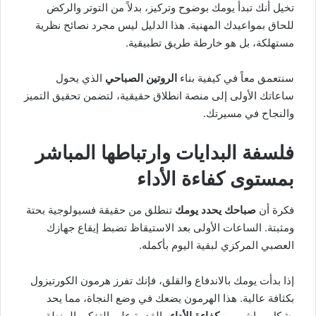
تخيل أنك تبدأ يومك بوضوح وتركيز، بدلاً من التوتر والركض
للحاق بمواعيدك المهنية. هذا الدليل ليس مجرد نصائح نظرية
مستهلكة، بل هو خارطة طريق تطبيقية.
سنتعمق معاً في كيفية بناء
الروتين الصباحي
الذي يحول
ساعاتك الأولى إلى منصة انطلاق حقيقية، لتضمن تحقيق التميز
والنجاح في مسيرتك.
فلسفة البدايات وارتباطها المباشر
بمستوى كفاءة الأداء
فكرة أن
صباحك يحدد يومك
تنطلق من حقيقة فسيولوجية بحتة
ومثبتة. الساعات الأولى بعد الاستيقاظ تضبط إيقاع جهازك
العصبي المركزي لبقية اليوم بأكمله.
إذا بدأت يومك بالاندفاع والقلق، فإنك تفرز هرمون الكورتيزول
بكثافة عالية. هذا الهرمون يضعك في وضع النجاة، مما يحد
بشكل مباشر من
كفاءة الأداء
والقدرة على التفكير المنطقي.