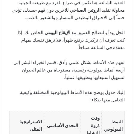
العقبة الشائعة هنا تكمن في صراع الفرد مع طبيعته الجينية.
محاولة تقليد
الروتين الصباحي
للآخرين دون فهم جسدك، تؤدي
حتماً إلى الاحتراق الوظيفي المتسارع والشعور بالذنب.
الحل يبدأ بالتصالح العميق مع
الإيقاع اليومي
الخاص بك. إذا
كنت تعرف أن تركيزك يرتفع ظهراً، فلا ترهق نفسك بمهام
معقدة في السابعة صباحاً.
لفهم هذه الأنماط بشكل علمي وأدق، قسم الخبراء البشر إلى
أربعة أنماط بيولوجية رئيسية، مستوحاة من عالم الحيوان
لتسهيل استيعابها وتطبيقها عملياً.
إليك جدول يوضح هذه الأنماط البيولوجية المختلفة وكيفية
التعامل معها بذكاء:
وقت
النمط
الاستراتيجية
ذروة
التحدي الأساسي
البيولوجي
المثلى
النشاط