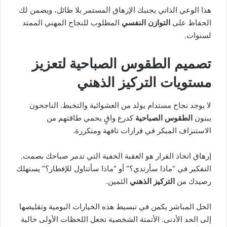
هذا الوعي الذاتي يجنبك الإرهاق المستمر بلا طائل، ويضمن لك
الحفاظ على
التوازن النفسي
المطلوب للنجاح المهني الممتد
لسنوات.
تصميم الطقوس الصباحية لتعزيز
مستويات التركيز الذهني
لا يوجد نجاح مستدام يولد من العشوائية والتخبط. الناجحون
يبنون
الطقوس الصباحية
كدرع واقٍ يحمي طاقتهم من
الاستنزاف المبكر في قرارات تافهة ومتكررة.
إرهاق اتخاذ القرار هو العقبة الخفية التي تدمر صباحك بصمت.
التفكير في “ماذا سأرتدي؟” أو “ماذا سأتناول للإفطار؟” يستهلك
رصيدك من
التركيز الذهني
الثمين.
الحل المباشر يكمن في تبسيط هذه الخيارات اليومية وتقليصها
إلى الحد الأدنى. الأتمتة الشخصية تجعل اللحظات الأولى خالية