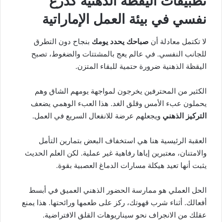
تطبيقات اليقظة الذهنية كدرع
نفسي في بيئة العمل الإماراتية
لا تكتمل معادلة أن
صباحك يحدد يومك
بنجاح دون التطرق
للجانب النفسي. في عالم يعج بالمشتتات والضغوط، تصبح
اليقظة الذهنية ضرورة حتمية للبقاء المتزن.
الكثير من المحترفين يخرجون لمواجهة يومهم الشاق وهم
يحملون عبء الأمس وقلق الغد. هذا العبء الوهمي يضعف
التركيز الذهني
ويجعلهم عرضة للانفعال السريع في العمل.
العقبة الرئيسية هنا هي استخفاف البعض بتمارين التأمل
والامتنان، معتبرين إياها رفاهية غير عملية. لكن العلم الحديث
يثبت أنها تعيد هيكلة مسارات الدماغ العصبية بقوة.
الحل العملي هو ممارسة الحضور الذهني العميق في أبسط
أفعالك. أثناء شرب قهوتك، ركز على طعمها ورائحتها. هذا يمنع
عقلك من الانجراف نحو سيناريوهات القلق الافتراضية.