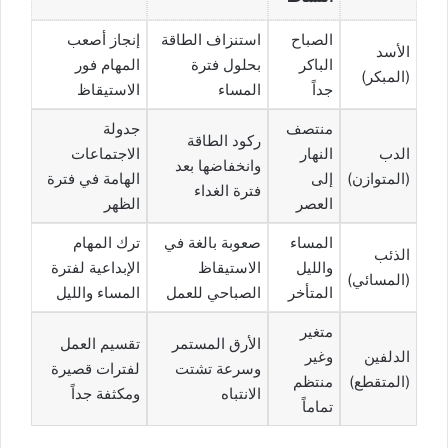
الصباح
استنزاف الطاقة
إنجاز أصعب
الأسد
الباكر
بحلول فترة
المهام فور
(المبكر)
جداً
المساء
الاستيقاظ
منتصف
جدولة
ركود الطاقة
الدب
النهار
الاجتماعات
وانخفاضها بعد
(المتوازن)
إلى
الهامة في فترة
فترة الغداء
العصر
الظهر
المساء
صعوبة بالغة في
ترك المهام
الذئب
والليل
الاستيقاظ
الإبداعية لفترة
(المسائي)
المتأخر
الصباحي للعمل
المساء والليل
متغير
الأرق المستمر
تقسيم العمل
الدلفين
وغير
وسرعة تشتت
لفترات قصيرة
(المتقطع)
منتظم
الانتباه
ومكثفة جداً
تماماً