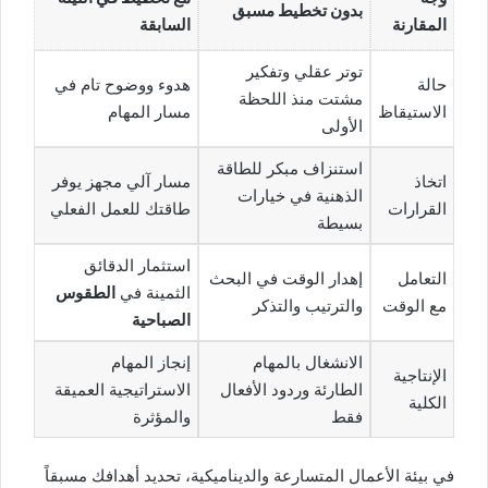
بدون تخطيط مسبق
المقارنة
السابقة
توتر عقلي وتفكير
حالة
هدوء ووضوح تام في
مشتت منذ اللحظة
الاستيقاظ
مسار المهام
الأولى
استنزاف مبكر للطاقة
اتخاذ
مسار آلي مجهز يوفر
الذهنية في خيارات
القرارات
طاقتك للعمل الفعلي
بسيطة
استثمار الدقائق
التعامل
إهدار الوقت في البحث
الثمينة في
الطقوس
مع الوقت
والترتيب والتذكر
الصباحية
الانشغال بالمهام
إنجاز المهام
الإنتاجية
الطارئة وردود الأفعال
الاستراتيجية العميقة
الكلية
فقط
والمؤثرة
في بيئة الأعمال المتسارعة والديناميكية، تحديد أهدافك مسبقاً