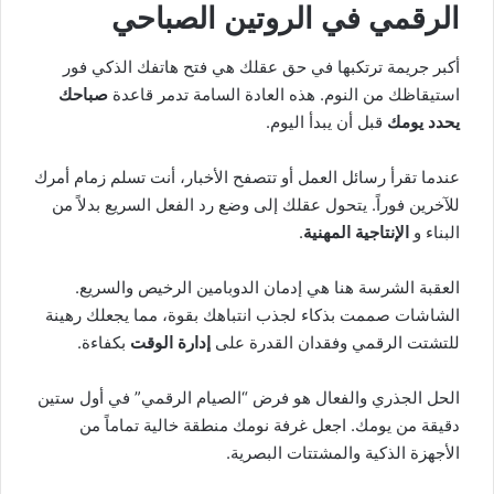
الرقمي في الروتين الصباحي
أكبر جريمة ترتكبها في حق عقلك هي فتح هاتفك الذكي فور
استيقاظك من النوم. هذه العادة السامة تدمر قاعدة
صباحك
يحدد يومك
قبل أن يبدأ اليوم.
عندما تقرأ رسائل العمل أو تتصفح الأخبار، أنت تسلم زمام أمرك
للآخرين فوراً. يتحول عقلك إلى وضع رد الفعل السريع بدلاً من
البناء و
الإنتاجية المهنية
.
العقبة الشرسة هنا هي إدمان الدوبامين الرخيص والسريع.
الشاشات صممت بذكاء لجذب انتباهك بقوة، مما يجعلك رهينة
للتشتت الرقمي وفقدان القدرة على
إدارة الوقت
بكفاءة.
الحل الجذري والفعال هو فرض “الصيام الرقمي” في أول ستين
دقيقة من يومك. اجعل غرفة نومك منطقة خالية تماماً من
الأجهزة الذكية والمشتتات البصرية.