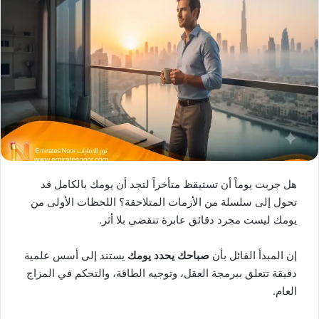
ل
ر
ى
ي
X
د
ا
إ
ل
ك
ت
ر
و
ن
هل جربت يوماً أن تستيقظ متأخراً لتجد أن يومك بالكامل قد
ي
تحول إلى سلسلة من الأزمات المتلاحقة؟ اللحظات الأولى من
ا
يومك ليست مجرد دقائق عابرة تنقضي بلا أثر.
إن المبدأ القائل بأن
صباحك يحدد يومك
يستند إلى أسس علمية
دقيقة تتعلق ببرمجة العقل، وتوجيه الطاقة، والتحكم في المزاج
العام.