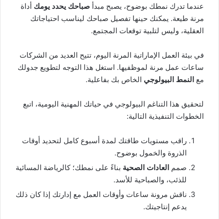
عندما تدرك نمطك بوضوح، يصبح مبدأ
صباحك يحدد يومك
أداة
مرنة طيعة. يمكنك حينها تفصيل صباحك ليناسب احتياجاتك
العقلية، وليس لتلبية توقعات المجتمع.
في بيئة العمل الإماراتية المرنة اليوم، تتيح العديد من الشركات
ساعات عمل مرنة لموظفيها. استغل هذا التوجه لتطويع جدولك
مع
النمط البيولوجي
الخاص بك بفاعلية.
لتحقيق هذا التناغم البيولوجي في حياتك المهنية اليومية، اتبع
الخطوات التنفيذية التالية:
راقب مستويات طاقتك لمدة أسبوع كامل لتحديد أوقات
الذروة والخمول بوضوح.
صمم
العادات الصحية
بناءً على نمطك؛ كالرياضة المسائية
للذئب، والصباحية للأسد.
ناقش مرونة ساعات وأوقات العمل مع إدارتك إذا كان ذلك
يدعم إنتاجيتك.