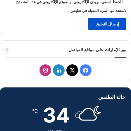
احفظ اسمي، بريدي الإلكتروني، والموقع الإلكتروني في هذا المتصفح
لاستخدامها المرة المقبلة في تعليقي.
نور الإمارات على مواقع التواصل
ف
ل
ا
ي
X
ي
ن
س
ن
س
حالة الطقس
ب
ك
ت
34
℃
و
د
ق
ك
إ
ر