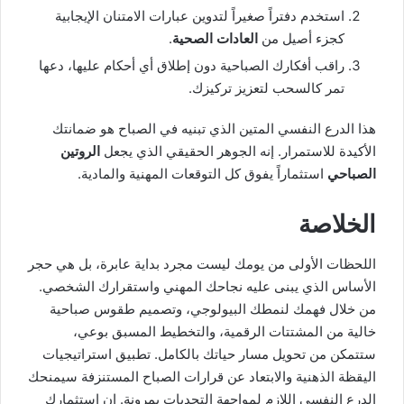
استخدم دفتراً صغيراً لتدوين عبارات الامتنان الإيجابية
كجزء أصيل من
العادات الصحية
.
راقب أفكارك الصباحية دون إطلاق أي أحكام عليها، دعها
تمر كالسحب لتعزيز تركيزك.
هذا الدرع النفسي المتين الذي تبنيه في الصباح هو ضمانتك
الأكيدة للاستمرار. إنه الجوهر الحقيقي الذي يجعل
الروتين
الصباحي
استثماراً يفوق كل التوقعات المهنية والمادية.
الخلاصة
اللحظات الأولى من يومك ليست مجرد بداية عابرة، بل هي حجر
الأساس الذي يبنى عليه نجاحك المهني واستقرارك الشخصي.
من خلال فهمك لنمطك البيولوجي، وتصميم طقوس صباحية
خالية من المشتتات الرقمية، والتخطيط المسبق بوعي،
ستتمكن من تحويل مسار حياتك بالكامل. تطبيق استراتيجيات
اليقظة الذهنية والابتعاد عن قرارات الصباح المستنزفة سيمنحك
الدرع النفسي اللازم لمواجهة التحديات بمرونة. إن استثمارك