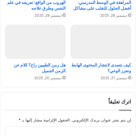
المراهقة في الوسط المدرسي:
الهروب من الواقع: تعريفه في علم
ل
ل
أفضل الحلول للتغلب على مشاكل
النفس وطرق علاجه
ت
م
ديسمبر 28, 2025
ديسمبر 28, 2025
ع
ه
ا
ا
م
م
ل
و
م
ا
ع
ل
ه
م
ا
ه
كيف نتصدى لانتشار المحتوى الهابط
هل زمن الطيبين راح؟ كلام عن
ا
ونعزز الوعي؟
الزمن الجميل
ر
ديسمبر 21, 2025
ديسمبر 20, 2025
ا
ت
و
ك
اترك تعليقاً
ي
ف
ت
لن يتم نشر عنوان بريدك الإلكتروني.
الحقول الإلزامية مشار إليها بـ
*
ص
ا
ب