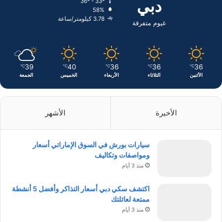
دبي
36º - 33º
58%
ن
ا
3.78 كيلومتر/ساعة
غيوم متفرقة
م
39
40
36
36
36
℃
℃
℃
℃
℃
الأثنين
الثلاثاء
الأربعاء
الخميس
الجمعة
الأخيرة
الأشهر
سيارات بورش في السوق الإماراتي أسعار
ومواصفات وتكاليف
منذ 3 أيام
اكتشف سكي دبي أسعار التذاكر وأفضل 5 أنشطة
ممتعة لعائلتك
منذ 3 أيام