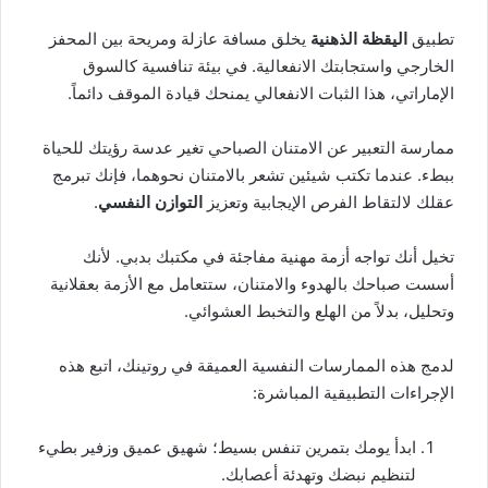
تطبيق
اليقظة الذهنية
يخلق مسافة عازلة ومريحة بين المحفز
الخارجي واستجابتك الانفعالية. في بيئة تنافسية كالسوق
الإماراتي، هذا الثبات الانفعالي يمنحك قيادة الموقف دائماً.
ممارسة التعبير عن الامتنان الصباحي تغير عدسة رؤيتك للحياة
ببطء. عندما تكتب شيئين تشعر بالامتنان نحوهما، فإنك تبرمج
عقلك لالتقاط الفرص الإيجابية وتعزيز
التوازن النفسي
.
تخيل أنك تواجه أزمة مهنية مفاجئة في مكتبك بدبي. لأنك
أسست صباحك بالهدوء والامتنان، ستتعامل مع الأزمة بعقلانية
وتحليل، بدلاً من الهلع والتخبط العشوائي.
لدمج هذه الممارسات النفسية العميقة في روتينك، اتبع هذه
الإجراءات التطبيقية المباشرة:
ابدأ يومك بتمرين تنفس بسيط؛ شهيق عميق وزفير بطيء
لتنظيم نبضك وتهدئة أعصابك.