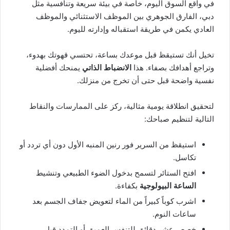
في واقع السوق اليوم، خاصة في بيئة سريعة وتنافسية مثل
دبي، الفارق الجوهري بين الموظف الاستثنائي والموظف
العادي يكمن في طريقة استقباله وإدارته لليوم.
تخيل أنك تستيقظ قبل موعدك بساعة، تحتسي قهوتك بهدوء،
وتراجع أهدافك بصفاء. هذا
الانضباط الذاتي
يمنحك أفضلية
نفسية واضحة قبل حتى أن تخرج من منزلك.
لتحقيق انطلاقة يومية مثالية، ركز على الممارسات والنقاط
التالية لتنظيم صباحك:
استيقظ من السرير فور رنين المنبه الأول دون أي تردد أو
تكاسل.
افتح الستائر لتسمح بدخول الضوء الطبيعي وتنشيط
الساعة البيولوجية
بكفاءة.
اشرب كوباً كبيراً من الماء لتعويض جفاف الجسم بعد
ساعات النوم.
خصص عشر دقائق للتنفس العميق أو التمدد قبل