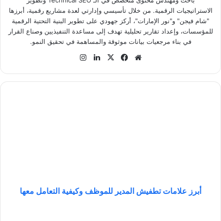
باحث ومهندس محتوى متخصص في الـ Technical SEO وتطوير
الاستراتيجيات الرقمية. من خلال تأسيسي وإدارتي لعدة مشاريع رقمية، أبرزها
"شام فيجن" و"نور الإمارات"، أركز جهودي على تطوير البنية التحتية الرقمية
للمؤسسات، وإعداد تقارير تحليلية تهدف إلى مساعدة التنفيذيين وصناع القرار
في بناء مرجعيات بيانات موثوقة والمساهمة في تحقيق النمو.
موق
في
‫X
لينك
انس
ع
سب
دإن
تقر
الوي
وك
ام
ب
أ
ب
ر
ز
ع
ل
ا
م
ا
ت
أبرز علامات تطفيش المدير للموظف وكيفية التعامل معها
ت
ط
ا