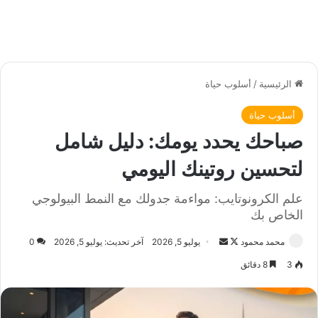
الرئيسية
/
أسلوب حياة
أسلوب حياة
صباحك يحدد يومك: دليل شامل
لتحسين روتينك اليومي
علم الكرونوتايب: مواءمة جدولك مع النمط البيولوجي
الخاص بك
محمد محمود
ت
أ
يوليو 5, 2026
آخر تحديث: يوليو 5, 2026
0
ا
ر
3
8 دقائق
ب
س
ع
ل
ع
ب