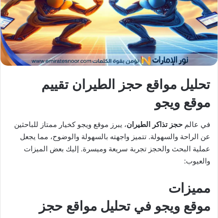
X
د
ا
إ
ل
ك
ت
ر
تحليل مواقع حجز الطيران تقييم
و
ن
موقع ويجو
ي
ا
في عالم
حجز تذاكر الطيران
، يبرز موقع ويجو كخيار ممتاز للباحثين
عن الراحة والسهولة. تتميز واجهته بالسهولة والوضوح، مما يجعل
عملية البحث والحجز تجربة سريعة وميسرة. إليك بعض الميزات
والعيوب:
مميزات
موقع ويجو في تحليل مواقع حجز