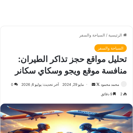
الرئيسية
/
السياحة والسفر
السياحة والسفر
تحليل مواقع حجز تذاكر الطيران:
منافسة موقع ويجو وسكاي سكانر
محمد محمود
ت
أ
مايو 29, 2024
آخر تحديث: يوليو 6, 2026
0
ا
ر
2
9 دقائق
ب
س
ع
ل
ع
ب
ل
ر
ى
ي