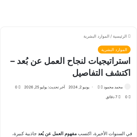
الرئيسية
/
الموارد البشرية
الموارد البشرية
استراتيجيات لنجاح العمل عن بُعد –
اكتشف التفاصيل
محمد محمود
ت
أ
يونيو 2, 2024
آخر تحديث: يوليو 25, 2026
0
ا
ر
0
7 دقائق
ب
س
ع
ل
ع
ب
ل
ر
ى
ي
في السنوات الأخيرة، اكتسب
مفهوم العمل عن بُعد
جاذبية كبيرة،