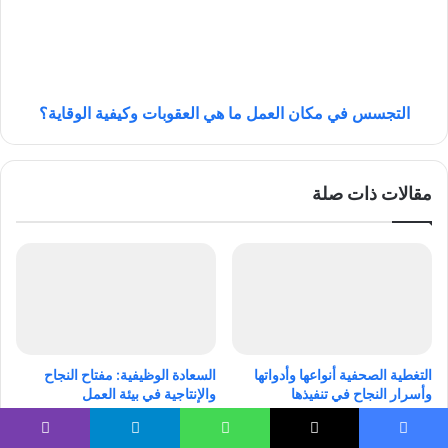
ك
س
ر
س
ا
ف
ل
ي
ط
م
ي
ك
التجسس في مكان العمل ما هي العقوبات وكيفية الوقاية؟
ر
ا
ا
ن
ن
ا
مقالات ذات صلة
:
ل
م
ع
ن
م
ا
ل
ف
م
س
ا
ة
ه
م
ي
و
ا
التغطية الصحفية أنواعها وأدواتها
السعادة الوظيفية: مفتاح النجاح
ق
ل
وأسرار النجاح في تنفيذها
والإنتاجية في بيئة العمل
ع
ع
يناير 1, 2026
ديسمبر 31, 2025
و
ق
ي
و