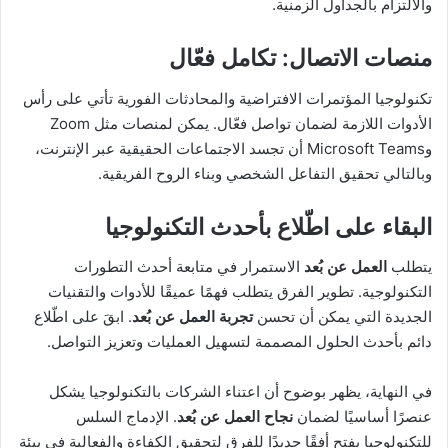
والالتزام بالجداول الزمنية.
منصات الاتصال: تكامل فعّال
تكنولوجيا المؤتمرات الافتراضية والمحادثات الفورية تأتي على رأس
الأدوات اللازمة لضمان تواصل فعّال. يمكن لمنصات مثل Zoom
وMicrosoft Teams أن تجسد الاجتماعات الحقيقية عبر الإنترنت،
وبالتالي تحقيق التفاعل الشخصي وبناء الروح الفريقية.
البقاء على اطّلاع بأحدث التكنولوجيا
يتطلب
العمل عن بُعد
الاستمرار في متابعة أحدث التطورات
التكنولوجية. تطوير الفرق يتطلب فهمًا عميقًا للأدوات والتقنيات
الجديدة التي يمكن أن تحسن
تجربة العمل عن بُعد
. ابقَ على اطّلاع
دائم بأحدث الحلول المصممة لتسهيل العمليات وتعزيز التواصل.
في النهاية، يظهر بوضوح أن اعتناء الشركات بالتكنولوجيا يشكل
عنصرًا أساسيًا لضمان
نجاح العمل عن بُعد
. الإدماج السلس
للتكنولوجيا يفتح أفقًا جديدًا للفرق لتحقيق الكفاءة والفعالية في بيئة