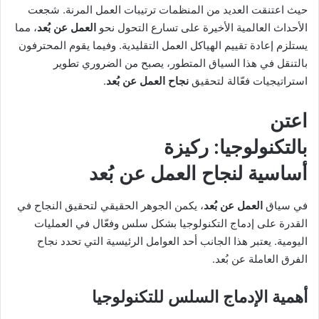
X
د
حيث اعتنقت العديد من المنظمات ترتيبات العمل المرنة. شجعت
ا
الأحداث العالمية الأخيرة على تسارع التحول نحو
العمل عن بُعد
، مما
إ
يستلزم إعادة تقييم الهياكل العمل التقليدية. وفيما يقوم المحترفون
ل
بالتنقل في هذا السياق المتطور، يصبح من الضروري تطوير
ك
استراتيجيات فعّالة لتحقيق
نجاح العمل عن بُعد
.
ت
ر
اعتن
و
ن
بالتكنولوجيا: ركيزة
ي
أساسية لنجاح
العمل عن بُعد
ا
في سياق
العمل عن بُعد
، يكمن الجوهر الحقيقي لتحقيق النجاح في
القدرة على إدماج التكنولوجيا بشكل سلس وفعّال في العمليات
اليومية. يعتبر هذا الجانب أحد العوامل الرئيسية التي تحدد نجاح
الفرق العاملة عن بُعد.
أهمية الإدماج السلس للتكنولوجيا