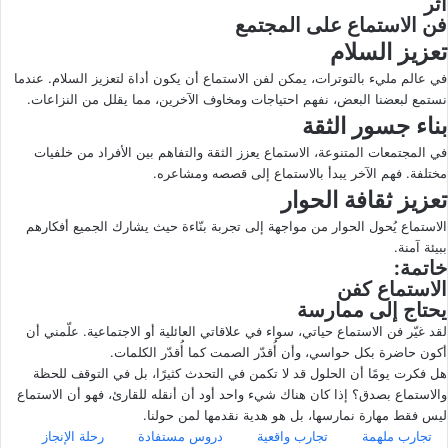
أثر
فن الاستماع على المجتمع
تعزيز السلام
في عالم مليء بالتوترات، يمكن لفن الاستماع أن يكون أداة لتعزيز السلام. عندما
نستمع لبعضنا البعض، نفهم احتياجات ومخاوف الآخرين، مما يقلل من النزاعات.
بناء جسور الثقة
في المجتمعات المتنوعة، الاستماع يعزز الثقة والتفاهم بين الأفراد من خلفيات
مختلفة. فهم الآخر يبدأ بالاستماع إلى قصصه ومشاعره.
تعزيز ثقافة الحوار
الاستماع يُحول الحوار من مواجهة إلى تجربة بنّاءة حيث يشارك الجميع أفكارهم
ببيئة آمنة.
خاتمة:
الاستماع كفن
يحتاج إلى ممارسة
لقد غيّر فن الاستماع حياتي، سواء في علاقاتي العائلية أو الاجتماعية. علّمني أن
أكون حاضرة بكل حواسي، وأن أُقدّر الصمت كما أُقدّر الكلمات.
هل فكرت يومًا أن الحلول قد لا تكمن في التحدث كثيرًا، بل في التوقف للحظة
والاستماع بصدق؟ إذا كان هناك شيء واحد أود أن أنقله للقارئ، فهو أن الاستماع
ليس فقط مهارة نمارسها، بل هو هدية نقدمها لمن حولنا.
تجارب ملهمة
تجارب واقعية
دروس مستفادة
رحلة الإنجاز