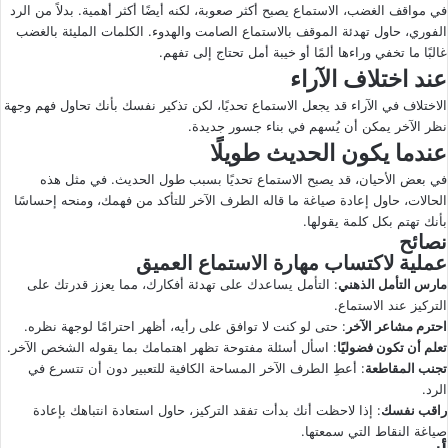
في مواقف الغضب، الاستماع يصبح أكثر صعوبة، لكنه أيضًا أكثر أهمية. بدلاً من الرد
الفوري، حاول تهدئة الموقف بالاستماع الصامت والهدوء. الكلمات المليئة بالغضب
غالبًا ما تخفي وراءها ألمًا أو خيبة أمل تحتاج إلى تفهم.
عند اختلاف الآراء
الاختلاف في الآراء قد يجعل الاستماع تحديًا، لكن تذكير نفسك بأنك تحاول فهم وجهة
نظر الآخر يمكن أن يُسهم في بناء جسور جديدة.
عندما يكون الحديث طويلًا
في بعض الأحيان، قد يصبح الاستماع تحديًا بسبب طول الحديث. في مثل هذه
الحالات، حاول إعادة صياغة ما قاله الطرف الآخر للتأكد من فهمك، ومنحه إحساسًا
بأنك تهتم بكل كلمة يقولها.
نصائح
عملية لاكتساب مهارة الاستماع العميق
مارس التأمل الذهني
: التأمل يساعدك على تهدئة أفكارك، مما يعزز قدرتك على
التركيز عند الاستماع.
احترم مشاعر الآخر
: حتى لو كنت لا توافق على رأيه، أظهر احترامًا لوجهة نظره.
تعلم أن تكون فضوليًا
: اسأل أسئلة مفتوحة تظهر اهتمامك بما يقوله الشخص الآخر.
تجنب المقاطعة
: أعطِ الطرف الآخر المساحة الكافية للتعبير دون أن تتسرع في
الرد.
راقب نفسك
: إذا لاحظت أنك بدأت تفقد التركيز، حاول استعادة انتباهك بإعادة
صياغة النقاط التي سمعتها.