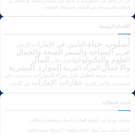
عن آخر الأخبار في التكنولوجيا، أو نصائح حول الصحة والجمال، أو مقالات عن
الثقافة والفنون، فإن نور الإمارات هو وجهتك المثالية.
الأقسام الرئيسية
أسلوب حياة
التأمين في الإمارات
الرجل
الصحة والجمال
السياحة والسفر
العربي
المال
العلوم والتكنولوجيا
القيادة الآمن
الموارد البشرية
والأعمال
المرأة العربية
دليل شراء السيارات
تربية الطفل
عالم
تجارب ومراجعات
عالم السيارات
عقارات الإمارات
نور كاست
المجوهرات والأحجار الكريمة
أحدث المقالات
سيارات بورش في السوق الإماراتي أسعار ومواصفات وتكاليف
اكتشف سكي دبي أسعار التذاكر وأفضل 5 أنشطة ممتعة لعائلتك