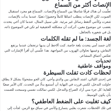
الإنصات أكثر من السماع
تعلّمت أن هناك فرقًا شاسعًا بين السماع والإنصات. السماع هو مجرد استقبال
الصوت، لكن الإنصات يتطلب انتباهًا كاملاً وحضورًا ذهنيًا. عندما بدأت بالإنصات،
شعرت وكأنني ألتقط رسائل غير مرئية. على سبيل المثال، عندما كان أخي يتحدث
بغضب عن موضوع معين، أدركت أن مشكلته الحقيقية لم تكن في الموضوع ذاته،
بل في شعوره بالتجاهل.
لغة الجسد: ما لم تقله الكلمات
كان جسد أمي يتحدث بلغة خاصة. كنت ألاحظ أن يديها ترتجفان عندما يرتفع
النقاش، وعينيها تحاولان الهروب من المواجهة. هذا علّمني أن أقرأ الإشارات التي
تعكس أعماق المشاعر.
تحديات
ومواقف عاطفية
لحظات كادت تفلت السيطرة
في إحدى الليالي، اشتد النقاش بين والدي وأخي. كان الجو مشحونًا بشكل لا يطاق.
حاولت التدخل، لكنني قررت في النهاية أن أستمع بدلًا من التحدث. كان الأمر صعبًا
للغاية؛ كل جزء مني أراد الصراخ والتدخل. لكنني تمالكت نفسي وسمحت للصمت
بأن يكون الوسيط.
كيف تغلبت على الضغط العاطفي؟
في تلك اللحظات، شعرت بقلبي يتسارع وكأنني في سباق مع الزمن. لجأت إلى