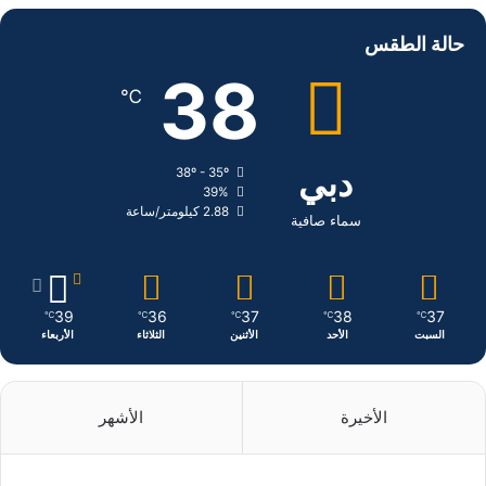
س
ن
س
حالة الطقس
ب
ك
ت
38
℃
و
د
ق
ك
إ
ر
دبي
38º - 35º
39%
ن
ا
2.88 كيلومتر/ساعة
سماء صافية
م
39
36
37
38
37
℃
℃
℃
℃
℃
السبت
الأحد
الأثنين
الثلاثاء
الأربعاء
الأخيرة
الأشهر