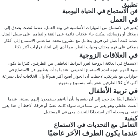
تطبيق
فن الاستماع في الحياة اليومية
في العمل
يُعتبر فن الاستماع من المهارات الأساسية في بيئة العمل. عندما تُنصت بصدق إلى
زملائك أو رؤسائك، يمكنك بناء علاقات قائمة على الثقة والتفاهم. على سبيل المثال،
عندما كنت أعمل في فريق يتعامل مع مشروع معقد، ساعدني الاستماع إلى أفكار
زملائي على فهم مختلف وجهات النظر، مما أدى إلى اتخاذ قرارات أكثر ذكاءً.
في العلاقات الزوجية
الاستماع في العلاقة الزوجية يُعزز الترابط العاطفي بين الطرفين. كثيرًا ما يكون
سوء الفهم نتيجة لعدم الاستماع الحقيقي. عندما بدأت بتطبيق فن الاستماع في
حواراتي مع شريكي، لاحظت أن الحوار أصبح أكثر هدوءًا وأن الخلافات تُحل بسرعة
أكبر، لأن كلا الطرفين شعر بأنه مسموع ومفهوم.
في تربية الأطفال
الأطفال أيضًا يحتاجون إلى أن يشعروا بأن آباءهم يستمعون إليهم بصدق. عندما
أنصت لطفلي وهو يعبر عن مشاعره، سواء كانت غضبًا أو فرحًا، ألاحظ أن هذا يعزز
ثقته بي ويجعله أكثر استعدادًا للتحدث معي في المستقبل.
كيفية
التعامل مع التحديات في الاستماع
عندما يكون الطرف الآخر غاضبًا