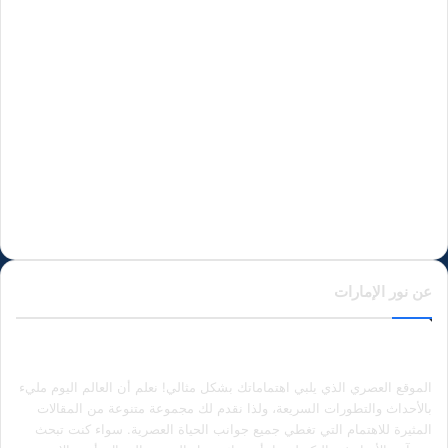
عن نور الإمارات
الموقع العصري الذي يلبي اهتماماتك بشكل مثالي! نعلم أن العالم اليوم مليء
بالأحداث والتطورات السريعة، ولذا نقدم لك مجموعة متنوعة من المقالات
المثيرة للاهتمام التي تغطي جميع جوانب الحياة العصرية. سواء كنت تبحث