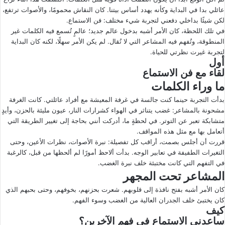
عائلي بدا في البداية وكأنه يهدد أساس بيتنا. كان النقاش محمومًا، والأصوات ترتفع،
ى
ي
لكن شيئًا بداخلي دفعني لتجربة شيء مختلف: فن الاستماع.
X
د
في تلك اللحظة، كان الأمر أشبه بدخول عالم جديد؛ عالمٍ تُسمع فيه الكلمات غير
ا
المنطوقة، وتُفهم فيه المشاعر التي لا تُقال. لم يكن الأمر سهلًا، لكنه كان البداية
إ
لتجربة غيرت نظرتي للحياة.
ل
أول
لقاء مع فن الاستماع
ك
ت
ما وراء الكلمات
ر
بدأت التجربة حينما كنت جالسة في غرفة المعيشة مع أفراد عائلتي. كانت الغرفة
و
مشحونة بالمشاعر: غضب يتناثر في الهواء كشرارات النار، عيون مليئة بالحزن، وأيدٍ
ن
متشابكة تعبر عن التوتر. في لحظةٍ ما، أدركت أنني بحاجة إلى تغيير الطريقة التي
أتعامل بها مع مثل هذه المواقف.
ي
قررت أن أجلس بصمت، أراقب كل تفصيلة: نبرة الأصوات، نظرات الأعين، وحتى
ا
التغيرات الطفيفة في تعابير الوجه. بدأت ألاحظ أمورًا لم ألحظها من قبل، كالرغبة
في التفهم التي كانت مختبئة خلف نبرة الغضب.
المشاعر تحت المجهر
كان الأمر أشبه بفتح نافذة إلى قلوبهم. شعرت بحزنهم، بخوفهم، وحتى بحبهم الذي
كان يختبئ خلف الجدران العالية من الغضب وسوء الفهم.
كيف
ساعدني الاستماع في فهم الآخرين؟