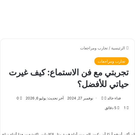
الرئيسية
/
تجارب ومراجعات
تجارب ومراجعات
تجربتي مع فن الاستماع: كيف غيرت
حياتي للأفضل؟
فداء خالد
ت
أ
نوفمبر 27, 2024
آخر تحديث: يوليو 6, 2026
0
ا
ر
1
5 دقائق
ب
س
ع
ل
ع
ب
ل
ر
لم أكن أتوقع أبدًا أن يكون الصمت أداة قوية مثل الكلمات. اكتشفت هذا أثناء نزاع