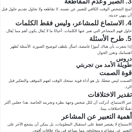
3. الصبر وعدم المقاطعة
امنح الشخص الوقت الكافي للتعبير عن نفسه. لا تقاطعه ولا تحاول تقديم حلول قبل
أن ينهي حديثه.
4. الاستماع للمشاعر، وليس فقط الكلمات
حاول فهم المشاعر التي تعبر عنها الكلمات. أحيانًا ما لا يُقال يكون أهم مما يُقال.
5. طرح الأسئلة
إذا شعرت بأن هناك أمورًا غامضة، اسأل بلطف لتوضيح الصورة. الأسئلة تُظهر
اهتمامك وتعزز الحوار.
دروس
طويلة الأمد من تجربتي
قوة الصمت
الصمت ليس ضعفًا، بل هو أداة قوية تمنحك الوقت لفهم الموقف والتفكير قبل
الرد.
تقدير الاختلافات
عبر الاستماع، أدركت أن لكل شخص وجهة نظره وتجربته الخاصة. هذا جعلني أكثر
تقبلًا للاختلافات بيننا.
أهمية التعبير عن المشاعر
الاستماع لا يقتصر فقط على استقبال المعلومات، بل يمكن أن يشجع الآخر على
التعبير عن مشاعره ومخاوفه، مما يساعد في بناء علاقات أقوى.