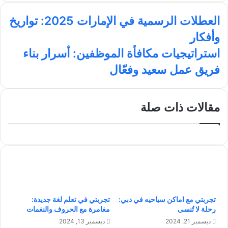
ق
س
ن
س
ا
ع
ب
ك
ت
العطلات الرسمية في الإمارات 2025: تواريخ
ل
ا
و
د
ق
وأفكار
ع
ل
ك
إ
ر
ط
و
ن
ا
ا
استراتيجيات مكافأة الموظفين: أسرار بناء
ل
ي
م
س
فريق عمل سعيد وفعّال
ا
ب
ت
ت
ر
ا
ا
ل
ت
مقالات ذات صلة
ر
ي
س
ج
م
ي
ي
ا
ة
ت
ف
م
ي
ك
ا
ا
تجربتي مع اماكن سياحيه في دبي:
تجربتي في تعلم لغة جديدة:
ل
ف
رحلة لا تُنسى
مغامرة مع الحروف والنغمات
إ
أ
م
ة
ديسمبر 21, 2024
ديسمبر 13, 2024