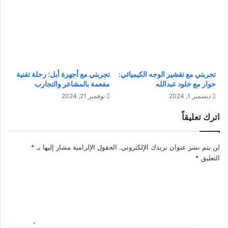
ا
ا
ر
ل
ا
م
ت
و
2
ظ
0
ف
2
ي
تجربتي مع تقشير الوجه الكيميائي:
تجربتي مع أجهزة أبل: رحلة تقنية
5
ن
حوار مع خلود عبدالله
مفعمة بالمشاعر والتجارب
:
:
ديسمبر 1, 2024
نوفمبر 21, 2024
ت
أ
و
س
اترك تعليقاً
ا
ر
ر
ا
ي
ر
لن يتم نشر عنوان بريدك الإلكتروني.
الحقول الإلزامية مشار إليها بـ
*
خ
ب
التعليق
*
و
ن
أ
ا
ف
ء
ك
ف
ا
ر
ر
ي