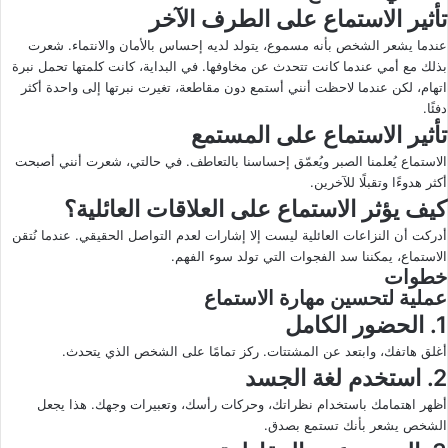
تأثير الاستماع على الطرف الآخر
عندما يشعر الشخص بأنه مسموع، يتولد لديه إحساس بالأمان والانتماء. شعرت
بذلك مع أمي عندما كانت تتحدث عن مخاوفها. في البداية، كانت كلمتها تحمل نبرة
اتهام، لكن عندما لاحظت أنني أستمع دون مقاطعة، تغيرت نبرتها إلى واحدة أكثر
دفئًا.
تأثير الاستماع على المستمع
الاستماع يُعلمنا الصبر ويُعمّق إحساسنا بالتعاطف. في حالتي، شعرت أنني أصبحت
أكثر هدوءًا وتقبلًا للآخرين.
كيف يؤثر الاستماع على العلاقات العائلية؟
أدركت أن النزاعات العائلية ليست إلا إشارات لعدم التواصل الحقيقي. عندما نُتقن
الاستماع، يمكننا سد الفجوات التي تولد سوء الفهم.
خطوات
عملية لتحسين مهارة الاستماع
1. الحضور الكامل
أغلق هاتفك، وابتعد عن المشتتات. ركز تمامًا على الشخص الذي يتحدث.
2. استخدم لغة الجسد
أظهر اهتمامك باستخدام نظراتك، وحركات رأسك، وتعبيرات وجهك. هذا يجعل
الشخص يشعر بأنك تستمع بصدق.