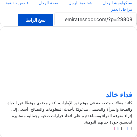
سيكولوجية الرجل
شخصية الرجل
صحة الرجل
قصص حقيقية
مراحل العمر
نسخ الرابط
فداء خالد
كاتبة مقالات متخصصة في موقع نور الإمارات، أقدم محتوى موثوقًا عن الحياة
والصحة والمرأة والتجميل، مدعومًا بأحدث المعلومات والنصائح. أسعى إلى
إثراء معرفة القراء ومساعدتهم على اتخاذ قرارات صحية وجمالية مستنيرة
لتحسين جودة حياتهم اليومية.
م
ف
ل
ا
و
ي
X
ي
ن