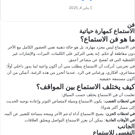
يناير 4, 2025
فن
الاستماع كمهارة حياتية
ما هو فن الاستماع؟
فن الاستماع ليس مجرد مهارة، بل هو حالة ذهنية تعني الحضور الكامل مع الآخر
دون مقاطعة أو حكم. إنه يعني التركيز على الكلمات، النبرات، والإشارات غير
اللفظية التي قد تُفصح عن مشاعر أعمق.
في تجربتي، أدركت أن الاستماع يتطلب مني أن أكون واعية لما يدور داخلي أولًا:
مشاعري، أفكاري، ورغباتي في الرد. عندما أتحرر من هذه الرغبة، أتمكن من أن
أكون مستمعة حقيقية.
كيف يختلف الاستماع بين المواقف؟
تعلمت أن فن الاستماع يختلف حسب السياق:
في لحظات الغضب
: يكون الاستماع وسيلة لامتصاص التوتر وإعادة توجيه الحديث
إلى مسار أكثر هدوءًا.
في لحظات الحزن
: يصبح الاستماع أداة لدعم الآخر ومنحه مساحة للتعبير عن ألمه.
في الأوقات العادية
: يمكن أن يعزز الاستماع التواصل ويعمّق العلاقات.
الجانب
النفسي للاستماع