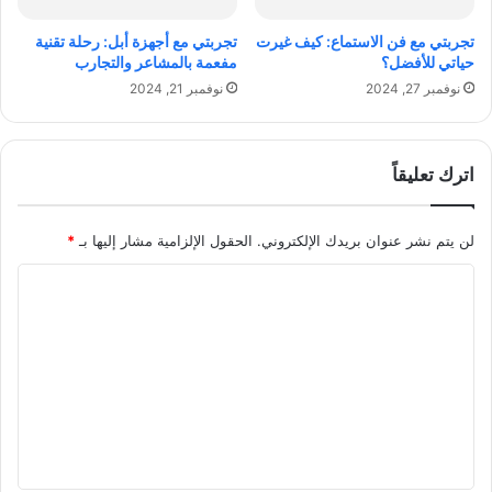
ا
ل
تجربتي مع فن الاستماع: كيف غيرت
تجربتي مع أجهزة أبل: رحلة تقنية
ع
حياتي للأفضل؟
مفعمة بالمشاعر والتجارب
م
نوفمبر 27, 2024
نوفمبر 21, 2024
ل
ي
ة
اترك تعليقاً
لن يتم نشر عنوان بريدك الإلكتروني.
الحقول الإلزامية مشار إليها بـ
*
ا
ل
ت
ع
ل
ي
ق