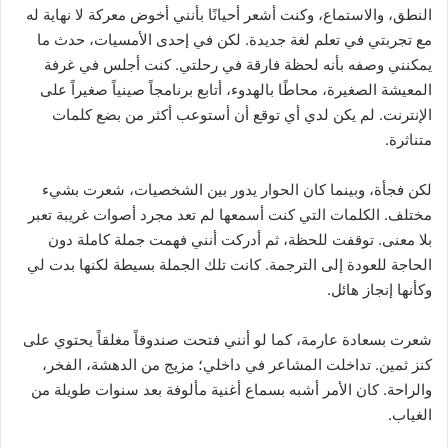
النطق، والاستماع، وكنت أشعر أحيانًا بأنني أخوض معركة لا نهاية له
مع تجربتي في تعلم لغة جديدة. لكن في إحدى الأمسيات، حدث ما
يمكنني وصفه بأنه لحظة فارقة في رحلتي. كنت أجلس في غرفة
المعيشة الصغيرة، محاطًا بالهدوء، أتابع برنامجاً صينياً صغيراً على
الإنترنت. لم يكن لدي أي توقع أن أستوعب أكثر من بضع كلمات
متناثرة.
لكن فجأة، وبينما كان الحوار يدور بين الشخصيات، شعرت بشيء
مختلف. الكلمات التي كنت أسمعها لم تعد مجرد أصوات غريبة تعبر
بلا معنى. توقفت للحظة، ثم أدركت أنني فهمت جملة كاملة دون
الحاجة للعودة إلى الترجمة. كانت تلك الجملة بسيطة لكنها بدت لي
وكأنها إنجاز هائل.
شعرت بسعادة عارمة، كما لو أنني فتحت صندوقاً مغلقاً يحتوي على
كنز ثمين. تداخلت المشاعر في داخلي؛ مزيج من الدهشة، الفخر،
والراحة. كان الأمر أشبه بسماع أغنية مألوفة بعد سنوات طويلة من
الغياب.