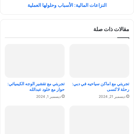
ت
ل
النزاعات المالية: الأسباب وحلولها العملية
ع
م
ر
ا
ف
ل
مقالات ذات صلة
ع
ي
ن
ة
ه
:
ا
ا
؟
ل
أ
س
ب
ا
تجربتي مع اماكن سياحيه في دبي:
تجربتي مع تقشير الوجه الكيميائي:
ب
رحلة لا تُنسى
حوار مع خلود عبدالله
و
ديسمبر 21, 2024
ديسمبر 1, 2024
ح
ل
و
ل
ه
ا