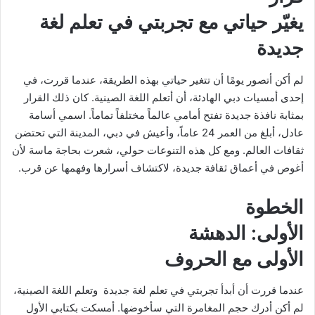
X
د
يغيّر حياتي مع تجربتي في تعلم لغة
ا
إ
جديدة
ل
ك
لم أكن أتصور يومًا أن تتغير حياتي بهذه الطريقة، عندما قررت، في
ت
إحدى أمسيات دبي الهادئة، أن أتعلم اللغة الصينية. كان ذلك القرار
ر
بمثابة نافذة جديدة تفتح أمامي عالماً مختلفاً تماماً. اسمي أسامة
و
عادل، أبلغ من العمر 24 عاماً، وأعيش في دبي، المدينة التي تحتضن
ن
ثقافات العالم. ومع كل هذه التنوعات حولي، شعرت بحاجة ماسة لأن
ي
أغوص في أعماق ثقافة جديدة، لاكتشاف أسرارها وفهمها عن قرب.
ا
الخطوة
الأولى: الدهشة
الأولى مع الحروف
عندما قررت أن أبدأ تجربتي في تعلم لغة جديدة وتعلم اللغة الصينية،
لم أكن أدرك حجم المغامرة التي سأخوضها. أمسكت بكتابي الأول