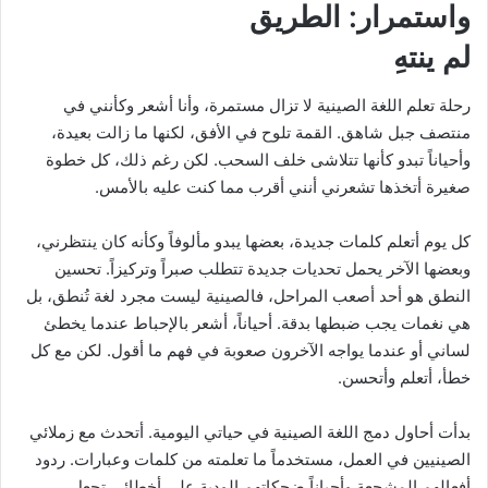
واستمرار: الطريق
لم ينتهِ
رحلة تعلم اللغة الصينية لا تزال مستمرة، وأنا أشعر وكأنني في
منتصف جبل شاهق. القمة تلوح في الأفق، لكنها ما زالت بعيدة،
وأحياناً تبدو كأنها تتلاشى خلف السحب. لكن رغم ذلك، كل خطوة
صغيرة أتخذها تشعرني أنني أقرب مما كنت عليه بالأمس.
كل يوم أتعلم كلمات جديدة، بعضها يبدو مألوفاً وكأنه كان ينتظرني،
وبعضها الآخر يحمل تحديات جديدة تتطلب صبراً وتركيزاً. تحسين
النطق هو أحد أصعب المراحل، فالصينية ليست مجرد لغة تُنطق، بل
هي نغمات يجب ضبطها بدقة. أحياناً، أشعر بالإحباط عندما يخطئ
لساني أو عندما يواجه الآخرون صعوبة في فهم ما أقول. لكن مع كل
خطأ، أتعلم وأتحسن.
بدأت أحاول دمج اللغة الصينية في حياتي اليومية. أتحدث مع زملائي
الصينيين في العمل، مستخدماً ما تعلمته من كلمات وعبارات. ردود
أفعالهم المشجعة وأحياناً ضحكاتهم الودية على أخطائي تجعل