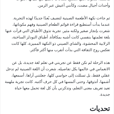
وأحداث أجيال مضت، وكأنني أعيش عبر الزمن.
ثم جاءت نكهة الأطعمة الصينية لتضيف بُعدًا جديدًا لهذه التجربة.
عندما بدأت أستطيع قراءة قوائم الطعام الصينية وفهم مكوناتها،
شعرت بإنجاز صغير ولكنه مثير. تجربة تذوق الأطباق التي قرأت عنها
بلغة تعلمتها بنفسي كانت أشبه بمكافأة. أطباق النودلز الساخنة،
الزلابية المحشوة، والشاي الصيني ذو النكهة المميزة، كلها كانت
تعكس روح الثقافة التي بدأت أتقرب منها أكثر فأكثر.
هذه الرحلة لم تكن فقط عن تجربتي في تعلم لغة جديدة، بل عن
الانغماس في عالمها بكل تفاصيله. شعرت أن اللغة الصينية لم تدخل
عقلي فقط، بل تسللت إلى حواسي كلها، جعلتني أراها، أسمعها،
أشمها، أتذوقها، وحتى ألمسها في كل حرف أكتبه. كانت تجربة ملهمة
تعيد تعريف معنى التعلم، وتذكرني بأن كل لغة تحمل معها حياة
جديدة.
تحديات