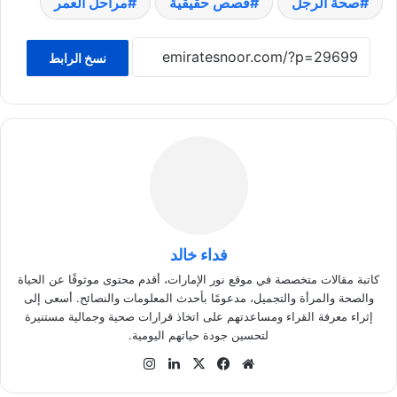
صحة الرجل
قصص حقيقية
مراحل العمر
نسخ الرابط
فداء خالد
كاتبة مقالات متخصصة في موقع نور الإمارات، أقدم محتوى موثوقًا عن الحياة
والصحة والمرأة والتجميل، مدعومًا بأحدث المعلومات والنصائح. أسعى إلى
إثراء معرفة القراء ومساعدتهم على اتخاذ قرارات صحية وجمالية مستنيرة
لتحسين جودة حياتهم اليومية.
موق
في
‫X
لينك
انس
ع
سب
دإن
تقر