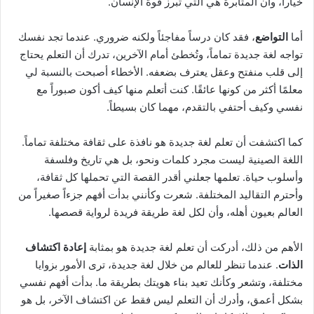
خياراً، وأن المثابرة هي التي تُبرز قوة الإنسان.
أما
التواضع
، فقد كان درساً مفاجئاً ولكنه ضروري. عندما تجد نفسك
تواجه لغة جديدة تماماً، وتُخطئ أمام الآخرين، تدرك أن التعلم يحتاج
إلى قلب منفتح وعقل يعترف بضعفه. الأخطاء أصبحت بالنسبة لي
معلمًا أكثر من كونها عائقًا. كنت أتعلم منها كيف أكون صبوراً مع
نفسي وكيف أحتفي بالتقدم، مهما كان بسيطاً.
كما اكتشفت أن تعلم لغة جديدة هو نافذة على ثقافة مختلفة تماماً.
اللغة الصينية ليست مجرد كلمات ونحو، بل هي تاريخ وفلسفة
وأسلوب حياة. تعلمها جعلني أقدر القصة التي تحملها كل ثقافة،
وأحترم التقاليد المختلفة. شعرت وكأنني بدأت أفهم جزءاً صغيراً من
العالم بعيون أهله، وأن لكل لغة طريقة فريدة لرواية قصصها.
الأهم من ذلك، أدركت أن تعلم لغة جديدة هو بمثابة
إعادة اكتشاف
الذات
. عندما تنظر للعالم من خلال لغة جديدة، ترى الأمور بزوايا
مختلفة، وتشعر وكأنك تعيد بناء هويتك بطريقة ما. بدأت أفهم نفسي
بشكل أعمق، وأدرك أن التعلم ليس فقط عن اكتشاف الآخر، بل هو