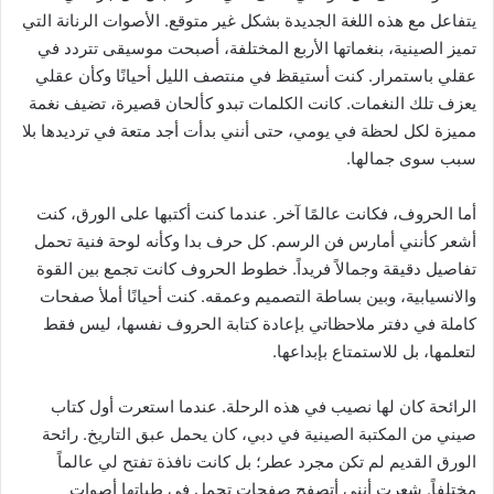
يتفاعل مع هذه اللغة الجديدة بشكل غير متوقع. الأصوات الرنانة التي
تميز الصينية، بنغماتها الأربع المختلفة، أصبحت موسيقى تتردد في
عقلي باستمرار. كنت أستيقظ في منتصف الليل أحيانًا وكأن عقلي
يعزف تلك النغمات. كانت الكلمات تبدو كألحان قصيرة، تضيف نغمة
مميزة لكل لحظة في يومي، حتى أنني بدأت أجد متعة في ترديدها بلا
سبب سوى جمالها.
أما الحروف، فكانت عالمًا آخر. عندما كنت أكتبها على الورق، كنت
أشعر كأنني أمارس فن الرسم. كل حرف بدا وكأنه لوحة فنية تحمل
تفاصيل دقيقة وجمالاً فريداً. خطوط الحروف كانت تجمع بين القوة
والانسيابية، وبين بساطة التصميم وعمقه. كنت أحيانًا أملأ صفحات
كاملة في دفتر ملاحظاتي بإعادة كتابة الحروف نفسها، ليس فقط
لتعلمها، بل للاستمتاع بإبداعها.
الرائحة كان لها نصيب في هذه الرحلة. عندما استعرت أول كتاب
صيني من المكتبة الصينية في دبي، كان يحمل عبق التاريخ. رائحة
الورق القديم لم تكن مجرد عطر؛ بل كانت نافذة تفتح لي عالماً
مختلفاً. شعرت أنني أتصفح صفحات تحمل في طياتها أصوات