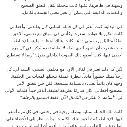
وسهلة في ظاهرها، لكنها كانت محملة بثقل النطق الصحيح
والنغمات الدقيقة التي يمكن أن تغير معنى الجملة بالكامل.
في البداية، كنت أتعثر في كل جملة. لساني كان يعاندني، وأخطائي
كانت تتكرر بلا هوادة. شعرت وكأنني في سباق مع نفسي، ألاحق
نطقًا مثاليًا يهرب مني دائمًا. كانت هناك لحظات مليئة بالإحباط،
حيث شعرت أن الجهد الذي أبذله لا يقابله تقدم يُذكر. في كل مرة
أخطئ فيها، كنت أسمع ذلك الصوت الداخلي يقول: “ربما لا تستطيع”.
لكن كل ذلك تغير في لقائي الأول مع معلمي الصيني، السيد لي. كان
رجلاً يملك حضوراً هادئاً، بنظرة عميقة تتخللها لمحات من الحكمة.
وجهه كان دائماً يضيء بابتسامة مشجعة، لكن حين يتعلق الأمر
بتصحيح أخطائي، كان صارمًا بطريقة لطيفة. أتذكر جيداً كلماته الأولى
لي:
“أسامة، لا تفكر في الكمال الآن، فقط استمتع بالرحلة.”
كانت تلك الجملة بمثابة بوصلة روحية في رحلتي. في كل مرة أشعر
فيها بالإحباط، كنت أعود لتلك الكلمات. بدأت أنظر إلى الأخطاء على
أنها جزء من التعلم، وليس عائقاً. بدأت أفهم أن اللغة ليست مجرد