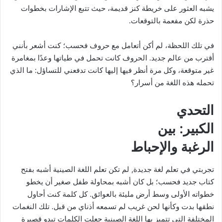
يشبه العثور على خريطة كنز قديمة، حيث تتبع الإشارات بخطوات
حذرة لكن مفعمة بالتوقعات.
في تلك اللحظة، لم أكن أتعامل مع حروف فحسب؛ كنت أشعر بأنني
أقترب من عالم جديد. الحروف كانت تحمل في طياتها وعدًا بمغامرة
غير متوقعة، وكل مرة أنظر فيها إليها كانت تدفعني للتساؤل: ما الذي
تحمله هذه اللغة من أسرار؟
التحدي
الكبير: بين
الرغبة والإحباط
تجربتي في تعلم لغة جديدة, لم تكن تعلم اللغة الصينية أشبه بفتح
كتاب جديد فحسب؛ بل كان أشبه بمحاولة طفل صغير أن يخطو
خطواته الأولى وسط أرض مليئة بالعوائق. كل كلمة كنت أحاول
نطقها بدت وكأنها لحن غريب لم تسمعه أذناي من قبل. تلك النغمات
المختلفة التي تتميز بها اللغة الصينية جعلت الكلمات تبدو قصيرة