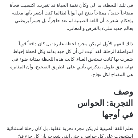
في تلك اللحظة، بدا لي وكأن نغمة الحياة قد تغيرت. اكتسبت فجأة
مفتاحاً جديداً، مفتاحاً يفتح لي أبواباً لطالما كنت أشعر بأنها مغلقة
بإحكام. شعرت أن اللغة الصينية لم تعد حاجزاً، بل جسراً يربطني
بعالم جديد مليء بالفرص والمعاني.
ذلك الفهم الأول لم يكن مجرد لحظة عابرة؛ بل كان دافعاً قوياً
لمواصلة الرحلة. لقد أثبت لي أن كل جهد بذلته وكل لحظة إحباط
شعرت بها كانت تستحق العناء. كانت هذه اللحظة بمثابة ضوء في
نهاية نفق طويل، يذكرني بأنني على الطريق الصحيح، وأن المثابرة
هي المفتاح لكل نجاح.
وصف
التجربة: الحواس
في أوجها
تعلم اللغة الصينية لم يكن مجرد تجربة عقلية، بل كان رحلة استثنائية
استحوذت على كل حواسي، حتى أنني شعرت بأن كل جزء فيّ