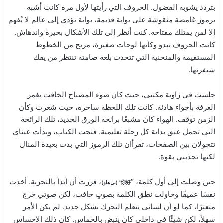
بتردد يشوبه الفضول. الحروف التي رأيتها لأول مرة كانت أشبه
برموز غامضة منقوشة على بوابة قديمة، بوابة تؤدي إلى عالم لا يُفهم
إلا لمن يمتلك مفتاحه. كنت أنظر إلى تلك الأشكال بحيرة واندهاش.
كانت الحروف تبدو وكأنها لوحات صغيرة، مزيج من الخطوط
المستقيمة والمنحنية التي تتحدث بلغة صامتة تنتظر من يفك
شيفرتها.
جلست في زاوية مكتبي، حيث كان ضوء المصباح الخافت يغمر
الغرفة بأجواء هادئة. كانت تلك اللحظة ساحرة، حيث شعرت وكأن
الزمن توقف. الهواء كان مشبعًا برائحة الورق الجديد، تلك الرائحة
التي تحمل عبق بداية كل رحلة تعليمية. فتحت الكتاب، وبدأت عيناي
تتجولان بين الصفحات، تقرأان تلك الرموز التي بدت بعيدة المنال
لكنها تجذبني بقوة.
حين وصلت إلى أول كلمة،
“
، قررت أن أبدأ بالتجربة. أخذت
你好” (ني هاو)
نفسًا عميقًا وحاولت نطق الكلمة بصوتٍ خافت، لكن صوتي خرج
متعثرًا، كما لو أن لساني يتعلم التحرك بشكل جديد. لم يكن الأمر
سهلاً، لكن شيئًا في داخلي كان ينبض بالحماس. كان ذلك الإحساس