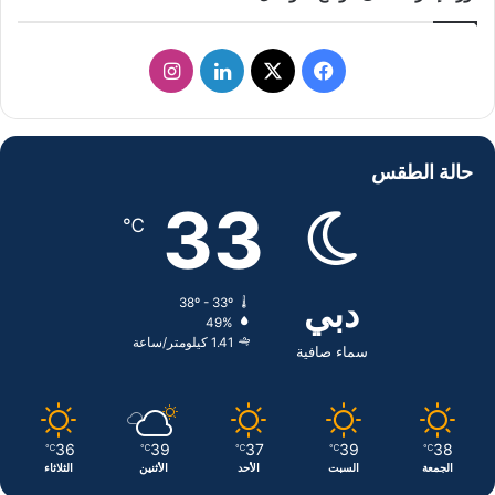
ف
ل
ا
ي
X
ي
ن
س
ن
س
حالة الطقس
ب
ك
ت
33
℃
و
د
ق
ك
إ
ر
دبي
38º - 33º
49%
ن
ا
1.41 كيلومتر/ساعة
سماء صافية
م
36
39
37
39
38
℃
℃
℃
℃
℃
الجمعة
السبت
الأحد
الأثنين
الثلاثاء