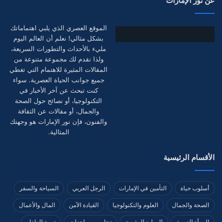
عن نور الإمارات
الموقع العصري الذي يلبي اهتماماتك
بشكل مثالي! نعلم أن العالم اليوم
مليء بالأحداث والتطورات السريعة،
ولذا نقدم لك مجموعة متنوعة من
المقالات المثيرة للاهتمام التي تغطي
جميع جوانب الحياة العصرية. سواء
كنت تبحث عن آخر الأخبار في
التكنولوجيا، أو نصائح حول الصحة
والجمال، أو مقالات عن الثقافة
والفنون، فإن نور الإمارات هو وجهتك
المثالية.
الأقسام الرئيسية
أسلوب حياة
التأمين في الإمارات
الرجل العربي
السياحة والسفر
الصحة والجمال
العلوم والتكنولوجيا
القيادة الآمن
المال والأعمال
المرأة العربية
الموارد البشرية
تجارب ومراجعات
تربية الطفل