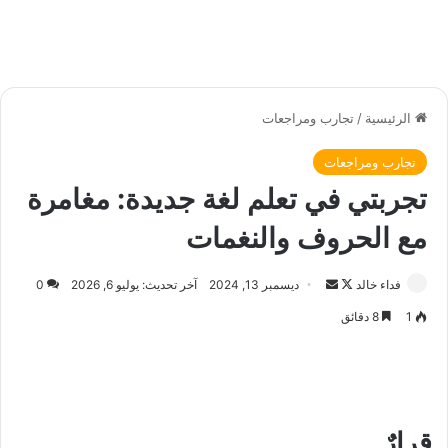
الرئيسية
/
تجارب ومراجعات
تجارب ومراجعات
تجربتي في تعلم لغة جديدة: مغامرة
مع الحروف والنغمات
فداء خالد
ت
أ
ديسمبر 13, 2024
آخر تحديث: يوليو 6, 2026
0
ا
ر
1
8 دقائق
ب
س
ع
ل
ع
ب
ل
ر
ى
ي
قرارٌ