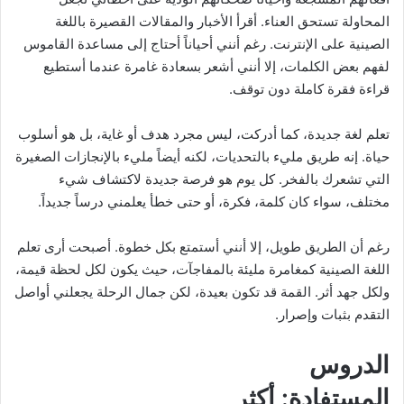
المحاولة تستحق العناء. أقرأ الأخبار والمقالات القصيرة باللغة
الصينية على الإنترنت. رغم أنني أحياناً أحتاج إلى مساعدة القاموس
لفهم بعض الكلمات، إلا أنني أشعر بسعادة غامرة عندما أستطيع
قراءة فقرة كاملة دون توقف.
تعلم لغة جديدة، كما أدركت، ليس مجرد هدف أو غاية، بل هو أسلوب
حياة. إنه طريق مليء بالتحديات، لكنه أيضاً مليء بالإنجازات الصغيرة
التي تشعرك بالفخر. كل يوم هو فرصة جديدة لاكتشاف شيء
مختلف، سواء كان كلمة، فكرة، أو حتى خطأ يعلمني درساً جديداً.
رغم أن الطريق طويل، إلا أنني أستمتع بكل خطوة. أصبحت أرى تعلم
اللغة الصينية كمغامرة مليئة بالمفاجآت، حيث يكون لكل لحظة قيمة،
ولكل جهد أثر. القمة قد تكون بعيدة، لكن جمال الرحلة يجعلني أواصل
التقدم بثبات وإصرار.
الدروس
المستفادة: أكثر