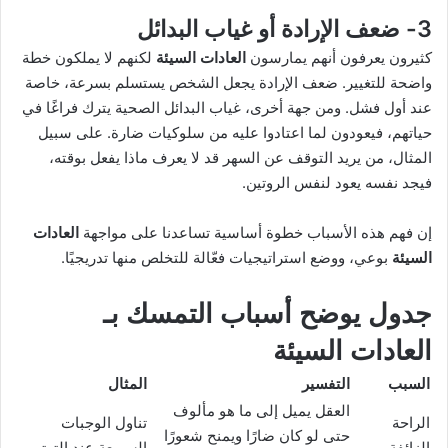
3- ضعف الإرادة أو غياب البدائل
كثيرون يعرفون أنهم يمارسون
العادات السيئة
لكنهم لا يملكون خطة
واضحة للتغيير. ضعف الإرادة يجعل الشخص يستسلم بسرعة، خاصة
عند أول فشل. ومن جهة أخرى، غياب البدائل الصحية يترك فراغًا في
حياتهم، فيعودون لما اعتادوا عليه من سلوكيات ضارة. على سبيل
المثال، من يريد التوقف عن السهر قد لا يعرف ماذا يفعل بوقته،
فيجد نفسه يعود لنفس الروتين.
إن فهم هذه الأسباب خطوة أساسية تساعدنا على مواجهة
العادات
السيئة
بوعي، ووضع استراتيجيات فعّالة للتخلص منها تدريجيًا.
جدول يوضح أسباب التمسك بـ
العادات السيئة
السبب
التفسير
المثال
العقل يميل إلى ما هو مألوف
الراحة
تناول الوجبات
حتى لو كان ضارًا ويمنح شعورًا
الزائفة
السريعة عند التوتر