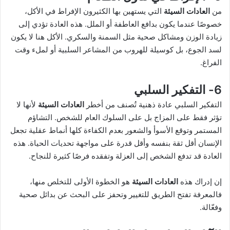
من
العادات السيئة
التي يستهين بها الكثيرون الإفراط في الأكل،
خصوصًا عندما يكون بدافع العاطفة أو الملل. هذه العادة تؤدي إلى
زيادة الوزن ومشاكل صحية مثل السمنة والسكري. الأكل هنا لا يكون
لسد الجوع، بل كوسيلة للهروب من المشاعر السلبية أو لملء وقت
الفراغ.
6- التفكير السلبي
التفكير السلبي عادة ذهنية تُصنف من أخطر
العادات السيئة
لأنها لا
تؤثر فقط على المزاج بل على السلوك العام للشخص. التشاؤم
المستمر وتوقع الأسوأ والشعور بعدم الكفاءة كلها أنماط عقلية تجعل
الإنسان أقل ثقة بنفسه وأقل قدرة على مواجهة تحديات الحياة. هذه
العادة قد تدفع الشخص إلى العزلة وتفقده فرصًا كثيرة للنجاح.
إن إدراك هذه
العادات السيئة
هو الخطوة الأولى للتخلص منها،
فالمعرفة تفتح الطريق للتغيير وتحفز على البحث عن بدائل صحية
وفعّالة.