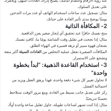
عند رؤية الأرقام والتقدم أمامك، يصبح إدراك العادات أسهل، ويحفزك
على تعديل السلوك.
مثال: تسجيل عدد ساعات استخدام الهاتف أو عدد مرات التدخين
يوميًا يوضح مدى تأثير العادة على حياتك.
2- المكافأة الذاتية
منح نفسك حافزًا عند تحقيق أي إنجاز صغير يعزز الدافعية.
مثال: إذا نجحت في تقليل وقت الشاشة يومًا ما، كافئ نفسك
بفنجان قهوة مميز أو نزهة قصيرة في الهواء الطلق.
المكافآت الصغيرة تجعل عملية التخلص من
العادات السيئة
أكثر متعة
وتشجع على الاستمرار.
3- استخدام القاعدة الذهبية: “ابدأ بخطوة
واحدة”
لا تحاول تغيير كل شيء دفعة واحدة، فهذا يرهق العقل ويزيد من
احتمالية الفشل.
ركز على تعديل جانب بسيط من العادة، ومع مرور الوقت ستلاحظ
تحسنًا تدريجيًا.
مثال: إذا كنت تسهر لساعات طويلة، حاول تقليل ساعة واحدة أولًا،
ثم ساعتين تدريجيًا حتى تصل للروتين الصحي المطلوب.