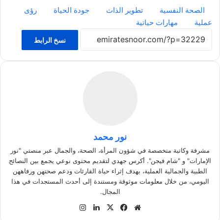
الصحة النفسية
تطوير الذات
جودة الحياة
رؤى
عملية
مهارات حياتية
نسخ الرابط
نور محمد
مشرفة وكاتبة متخصصة في شؤون المرأة، الصحة، والجمال عبر منصتي "نور
الإمارات" و "شام فيجن". أكرس جهدي لتقديم محتوى نوعي يجمع بين النصائح
الطبية والجمالية العملية، بهدف إثراء حياة القارئات ودعم صحتهن ورفاههن
اليومي، من خلال معلومات موثوقة ومستندة إلى أحدث المستجدات في هذا
المجال.
موق
في
‫X
لينك
انس
ع
سب
دإن
تقر