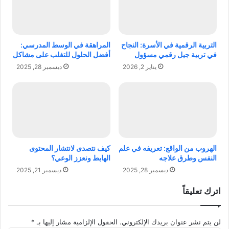
ع
ه
ا
ر
ل
ا
م
ت
التربية الرقمية في الأسرة: النجاح
المراهقة في الوسط المدرسي:
و
م
في تربية جيل رقمي مسؤول
أفضل الحلول للتغلب على مشاكل
ل
ن
يناير 2, 2026
ديسمبر 28, 2025
م
ا
ا
ل
ذ
ف
ا
ك
ي
ر
ط
ة
ل
ح
ق
ت
الهروب من الواقع: تعريفه في علم
كيف نتصدى لانتشار المحتوى
ع
ى
النفس وطرق علاجه
الهابط ونعزز الوعي؟
ل
ا
ديسمبر 28, 2025
ديسمبر 21, 2025
ي
ل
ه
ت
اترك تعليقاً
ا
ن
ه
ف
ذ
ي
لن يتم نشر عنوان بريدك الإلكتروني.
الحقول الإلزامية مشار إليها بـ
*