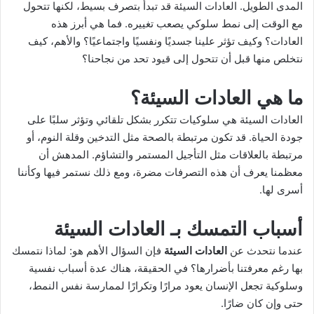
X
د
المدى الطويل. العادات السيئة قد تبدأ بتصرف بسيط، لكنها تتحول
ا
مع الوقت إلى نمط سلوكي يصعب تغييره. فما هي أبرز هذه
إ
العادات؟ وكيف تؤثر علينا جسديًا ونفسيًا واجتماعيًا؟ والأهم، كيف
ل
نتخلص منها قبل أن تتحول إلى قيود تحد من نجاحنا؟
ك
ت
ما هي العادات السيئة؟
ر
العادات السيئة هي سلوكيات تتكرر بشكل تلقائي وتؤثر سلبًا على
و
جودة الحياة. قد تكون مرتبطة بالصحة مثل التدخين وقلة النوم، أو
ن
مرتبطة بالعلاقات مثل التأجيل المستمر والتشاؤم. المدهش أن
ي
معظمنا يعرف أن هذه التصرفات مضرة، ومع ذلك نستمر فيها وكأننا
ا
أسرى لها.
أسباب التمسك بـ
العادات السيئة
عندما نتحدث عن
العادات السيئة
فإن السؤال الأهم هو: لماذا نتمسك
بها رغم معرفتنا بأضرارها؟ في الحقيقة، هناك عدة أسباب نفسية
وسلوكية تجعل الإنسان يعود مرارًا وتكرارًا لممارسة نفس النمط،
حتى وإن كان ضارًا.