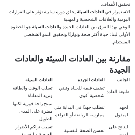
تحقيق الأهداف.
الاستمرار في
العادات السيئة
يخلق دورة سلبية تؤثر على القرارات
اليومية والعلاقات الشخصية والمهنية.
الوعي بهذا الفرق بين العادات الجيدة و
العادات السيئة
هو الخطوة
الأولى لبناء حياة أكثر صحة وتوازنًا وتحقيق النمو الشخصي
المستدام.
مقارنة بين
العادات السيئة
والعادات
الجيدة
الجانب
العادات الجيدة
العادات السيئة
تضيف قيمة للحياة وتبني
تسلب الوقت والطاقة
طبيعة العادة
شخصية أقوى
وتزيد المعاناة
تمنح راحة فورية لكنها
الجهد
تتطلب جهدًا في البداية مثل
مضرة على المدى
المبذول
ممارسة الرياضة أو القراءة
الطويل
النتائج على
تسبب تراكم الأضرار
تحسن الصحة النفسية
المدى
الصحية والنفسية