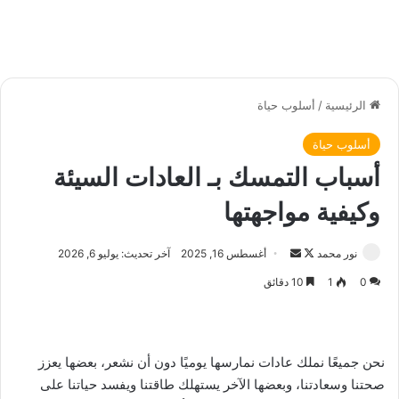
الرئيسية
/
أسلوب حياة
أسلوب حياة
أسباب التمسك بـ العادات السيئة
وكيفية مواجهتها
نور محمد
ت
أ
أغسطس 16, 2025
آخر تحديث: يوليو 6, 2026
ا
ر
0
1
10 دقائق
ب
س
ع
ل
ع
ب
ل
ر
نحن جميعًا نملك عادات نمارسها يوميًا دون أن نشعر، بعضها يعزز
ى
ي
صحتنا وسعادتنا، وبعضها الآخر يستهلك طاقتنا ويفسد حياتنا على