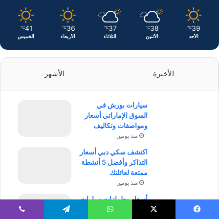
41
36
37
38
39
℃
℃
℃
℃
℃
الأحد
الأثنين
الثلاثاء
الأربعاء
الخميس
الأخيرة
الأشهر
سيارات بورش في
السوق الإماراتي أسعار
ومواصفات وتكاليف
منذ يومين
اكتشف سكي دبي أسعار
التذاكر وأفضل 5 أنشطة
ممتعة لعائلتك
منذ يومين
أسعار وطرازات سيارات
جي إم سي في السوق