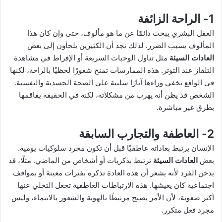
1- الراحة الزائفة
العقل البشري يبحث دائمًا عن ما هو مألوف، حتى وإن كان هذا
المألوف يسبب الضرر. لذلك نجد أن الكثيرين يلجأون إلى بعض
العادات السيئة
مثل تناول الوجبات السريعة أو الإفراط في مشاهدة
التلفاز عند التوتر. هذه الممارسات تمنح شعورًا لحظيًا بالراحة، لكنها
في الواقع تخفي وراءها آثارًا سلبية على الصحة الجسدية والنفسية.
الشخص قد يظن أنه يهرب من مشكلاته، لكنه في الحقيقة يفاقمها
بطرق غير مباشرة.
2- العاطفة والتجارب السابقة
الإنسان يرتبط بعاداته عاطفيًا قبل أن تكون مجرد سلوكيات يومية.
بعض
العادات السيئة
ترتبط بذكريات أو أشخاص من الماضي. مثلًا، قد
يدخن الفرد لأنه يشعر أن هذه العادة تذكره بفترات معينة أو بمواقف
اجتماعية كان يعيشها. هذه الارتباطات العاطفية تجعل التخلي عنها
أكثر صعوبة، لأن الأمر يصبح مرتبطًا بالهوية والشعور بالانتماء، وليس
مجرد فعل متكرر.