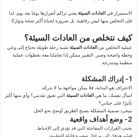
الاستمرار في
العادات السيئة
يعني تراكم أضرارها يومًا بعد يوم، لذا
فإن التخلص منها ليس رفاهية، بل ضرورة لحياة أكثر صحة وتوازنًا.
كيف نتخلص من
العادات السيئة
؟
عملية التخلص من
العادات السيئة
تشبه رحلة طويلة تحتاج إلى وعي
وخطة واضحة وصبر. التغيير ممكن إذا تعاملنا معه بخطوات عملية
منظمة ومتدرجة.
1- إدراك المشكلة
الاعتراف هو البداية، فلا يمكن مواجهة ما لا ندركه.
اسأل نفسك: ما هي
العادات السيئة
التي تعيق تقدمي؟ وأي منها أكثر
تأثيرًا على حياتي؟
بمجرد تسمية المشكلة يصبح الطريق أوضح نحو الحل.
2- وضع أهداف واقعية
تجنب القرارات المفاجئة التي قد تؤدي إلى الإحباط.
قسّم هدفك إلى مراحل صغيرة قابلة للتطبيق.