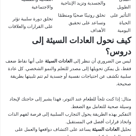
والجسدية وتزيد الإنتاجية
الطويل
والاجتماعية
التأثير على
تخلق روتينًا صحيًا ومنظمًا
تخلق دورة سلبية تؤثر
الحياة
وتساعد على تحقيق
على القرارات والعلاقات
اليومية
الأهداف
كيف نحول
العادات السيئة
إلى
دروس؟
ليس من الضروري أن ننظر إلى
العادات السيئة
على أنها نقاط ضعف
فقط، بل يمكن تحويلها إلى مصدر للتعلم والنمو الشخصي. كل عادة
سلبية تكشف عن احتياجات نفسية أو جسدية لم تتم تلبيتها بطريقة
صحيحة.
مثال: إذا كنت تلجأ للطعام عند التوتر، فهذا يشير إلى حاجتك لإيجاد
وسيلة صحية للتعامل مع الضغط.
التفكير بهذه الطريقة يحول التجارب السلبية إلى فرصة لفهم الذات
واتخاذ قرارات أفضل في المستقبل.
تحليل
العادات السيئة
يساعد على اكتشاف دوافعها والعمل على