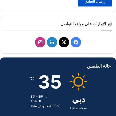
نور الإمارات على مواقع التواصل
ف
ل
ا
ي
X
ي
ن
س
ن
س
حالة الطقس
ب
ك
ت
35
℃
و
د
ق
ك
إ
ر
دبي
39º - 35º
40%
ن
ا
3.23 كيلومتر/ساعة
سماء صافية
م