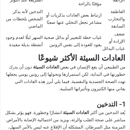
مؤقتًا بالراحة
العاطفة
التدخين لأنه يذكر
ارتباط بعض العادات بذكريات أو
والتجارب
الشخص بلحظات من
مشاعر تجعل التخلي عنها صعبًا
السابقة
الماضي
ضعف
غياب خطة للتغيير أو بدائل صحية
السهر ليلًا لعدم وجود
الإرادة أو
يقود للعودة إلى نفس الروتين
أنشطة بديلة مفيدة
غياب البدائل
العادات السيئة
الأكثر شيوعًا
من الطبيعي أن يقع الإنسان في بعض
العادات السيئة
دون أن يدرك
خطورتها في البداية، لكن استمرارها وتحولها إلى روتين يومي يجعلها
تهدد الصحة الجسدية والنفسية. فيما يلي أبرز هذه العادات التي
يعاني منها الكثيرون وتأثيراتها السلبية.
1- التدخين
يُعد التدخين من أكثر
العادات السيئة
انتشارًا وخطورة. فهو يؤثر بشكل
مباشر على صحة القلب والرئة، ويزيد من احتمالية الإصابة بالأمراض
المزمنة مثل السرطان. المشكلة أن الإقلاع عنه ليس بالأمر السهل،