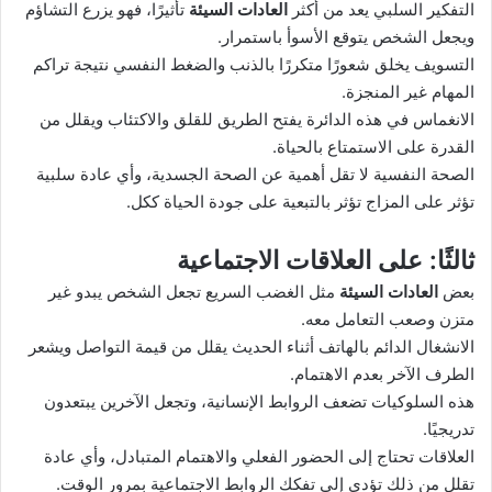
التفكير السلبي يعد من أكثر
العادات السيئة
تأثيرًا، فهو يزرع التشاؤم
ويجعل الشخص يتوقع الأسوأ باستمرار.
التسويف يخلق شعورًا متكررًا بالذنب والضغط النفسي نتيجة تراكم
المهام غير المنجزة.
الانغماس في هذه الدائرة يفتح الطريق للقلق والاكتئاب ويقلل من
القدرة على الاستمتاع بالحياة.
الصحة النفسية لا تقل أهمية عن الصحة الجسدية، وأي عادة سلبية
تؤثر على المزاج تؤثر بالتبعية على جودة الحياة ككل.
ثالثًا: على العلاقات الاجتماعية
بعض
العادات السيئة
مثل الغضب السريع تجعل الشخص يبدو غير
متزن وصعب التعامل معه.
الانشغال الدائم بالهاتف أثناء الحديث يقلل من قيمة التواصل ويشعر
الطرف الآخر بعدم الاهتمام.
هذه السلوكيات تضعف الروابط الإنسانية، وتجعل الآخرين يبتعدون
تدريجيًا.
العلاقات تحتاج إلى الحضور الفعلي والاهتمام المتبادل، وأي عادة
تقلل من ذلك تؤدي إلى تفكك الروابط الاجتماعية بمرور الوقت.