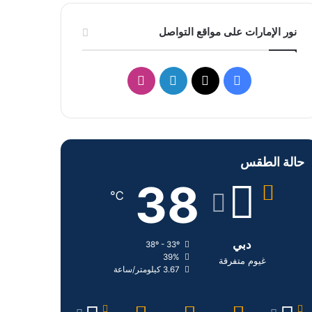
نور الإمارات على مواقع التواصل
ف
ل
ا
ي
X
ي
ن
س
ن
س
حالة الطقس
ب
ك
ت
38
و
د
ق
℃
ك
إ
ر
دبي
38º - 33º
ن
ا
39%
غيوم متفرقة
3.67 كيلومتر/ساعة
م