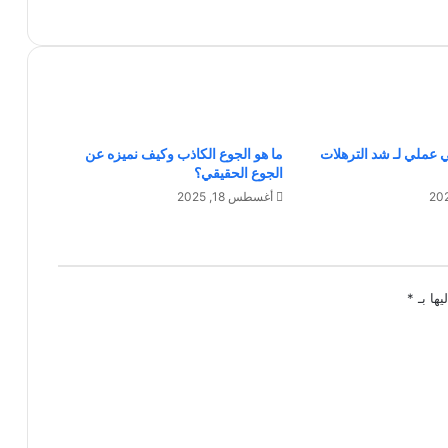
ن
ي
ا
ل
ز
:
ك
عملي لـ شد الترهلات
ما هو الجوع الكاذب وكيف نميزه عن
ي
الجوع الحقيقي؟
ف
ي
أغسطس 18, 2025
غ
ي
ر
و
يها بـ
*
ن
ق
و
ا
ع
د
ا