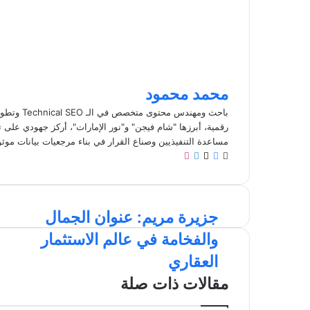
محمد محمود
باحث ومهند
رقمية، أبرزها "شام فيجن" و"نور الإمارات"، أركز جهودي على تط
مساعدة التنفيذيين وصناع القرار في بناء مرجعيات بيانات موث
م
ف
ل
ا
و
ي
X
ي
ن
ق
س
ن
س
ع
ب
ك
ت
ج
جزيرة مريم: عنوان الجمال
ا
و
د
ق
ز
ل
ك
إ
ر
والفخامة في عالم الاستثمار
ي
و
ن
ا
ر
ي
م
العقاري
ة
ب
مقالات ذات صلة
م
ر