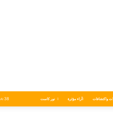
38
ت واكتشافات
آراء مؤثرة
نور كاست
AI