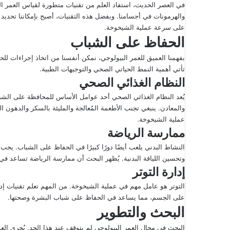
ك
في العصر الحديث، استفاد العلم من تقنيات متطورة لقياس العمر الب
ت
والهرمونات في أجسامنا. وبفضل هذه التقنيات، أصبح بإمكاننا تحديد م
على سرعة عملية الشيخوخة.
ر
الحفاظ على الشباب
و
ن
بفهمنا العميق للعمر البيولوجي، نمكن أنفسنا من اتخاذ إجراءات لل
ي
تأتي أهمية النمط الحياتي الصحي والتوجيهات الطبية.
ا
النظام الغذائي الصحي
يُعد النظام الغذائي الصحي أحد عوامل الأساس للمحافظة على الشباب.
والمعادن. ينبغي تجنب الأطعمة المُعالجة والمليئة بالسكر والدهون
عملية الشيخوخة.
ممارسة الرياضة
النشاط البدني يلعب أيضًا دورًا كبيرًا في الحفاظ على الشباب. يج
وتحسين اللياقة البدنية. يُظهر البحث أن ممارسة الرياضة تساعد في
إدارة التوتر
التوتر هو عامل مهم في عملية الشيخوخة. من المهم تعلم تقنيات إدار
على الجسم، مما يساعد في الحفاظ على شباب البشرة وصحتها.
البحث والتطوير
البحث في مجال العمر البيولوجي لم يتوقف عند هذا الحد. يُجرى الع