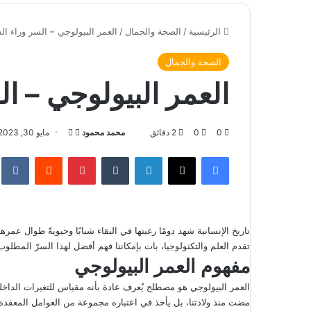
الرئيسية
/
الصحة والجمال
/
العمر البيولوجي – السر وراء ال
الصحة والجمال
العمر البيولوجي – ال
0
0
2 دقائق
محمد محمود
ت
أ
مايو 30, 2023
ا
ر
فيسبوك
‫X
لينكدإن
‏Tumblr
بينتيريست
‏Reddit
‏te
ب
س
ع
ل
ع
ب
ل
ر
تاريخ الإنسانية شهد دومًا رغبتها في البقاء شبابًا وحيويةً طوال عمر
ى
ي
تقدم العلم والتكنولوجيا، بات بإمكاننا فهم أفضل لهذا السرّ المطلو
X
د
مفهوم العمر البيولوجي
ا
إ
العمر البيولوجي هو مصطلح يُعرف عادة بأنه مقياس للتغيرات الداخ
ل
مضت منذ ولادتنا، بل يأخذ في اعتباره مجموعة من العوامل المعقدة.