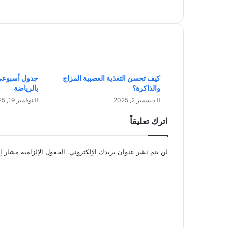
ي
م
:
ع
ن
و
ا
كيف تحسن التغذية العصبية المزاج
جدول أسبوعي 
ن
والذاكرة؟
بالرياضة
ا
ل
ديسمبر 2, 2025
نوفمبر 19, 2025
ج
اترك تعليقاً
م
ا
ل
لن يتم نشر عنوان بريدك الإلكتروني.
الحقول الإلزامية مشار إل
و
ا
ا
ل
ل
ت
ف
خ
ع
ا
ل
م
ي