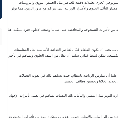
يولوجي. يُجرى تحليلات دقيقة للعناصر مثل الحمض النووي والبروتينات
قدار التآكل الخلوي والأضرار الوراثية التي تتراكم مع مرور الزمن، مما يؤثر
حد من تأثيرات الشيخوخة والمحافظة على شبابنا وصحتنا لأطول فترة ممكنة. هنا
 يجب أن يكون الطعام غنيًا بالعناصر الغذائية الأساسية مثل الفيتامينات
 المُشبعة. يمكن لنمط غذائي سليم أن يقلل من التلف الخلوي ويساهم في تأخير
ب علينا أن نمارس الرياضة بانتظام، حيث يساهم ذلك في تقوية العضلات
 تجديد الخلايا وتحسين وظائف الجسم.
ة التوتر مثل المشي والتأمل. تلك التقنيات تساهم في تقليل تأثيرات الإجهاد
ديد من الدراسات والأبحاث لتطوير علاجات مبتكرة للحد من تأثيرات الشيخوخة.