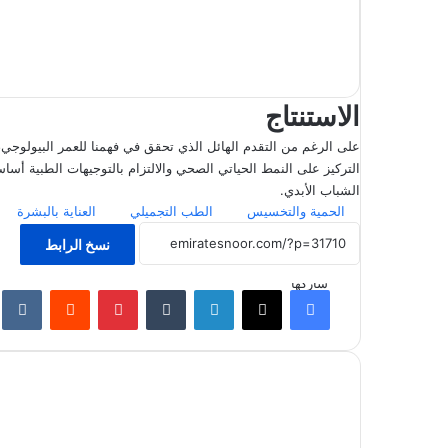
الاستنتاج
على الرغم من التقدم الهائل الذي تحقق في فهمنا للعمر البيولوجي، 
التركيز على النمط الحياتي الصحي والالتزام بالتوجيهات الطبية أسا
الشباب الأبدي.
الحمية والتخسيس
الطب التجميلي
العناية بالبشرة
نسخ الرابط
شاركها
فيسبوك
‫X
لينكدإن
‏Tumblr
بينتيريست
‏Reddit
‏te