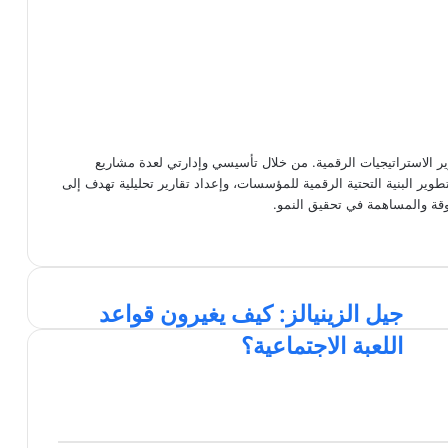
س محتوى متخصص في الـ Technical SEO وتطوير الاستراتيجيات الرقمية. من خلال تأسيسي وإدارتي لعدة مشاريع
وير البنية التحتية الرقمية للمؤسسات، وإعداد تقارير تحليلية تهدف إلى
وقة والمساهمة في تحقيق النمو.
ج
جيل الزينيالز: كيف يغيرون قواعد
ي
اللعبة الاجتماعية؟
ل
ا
ل
ز
ي