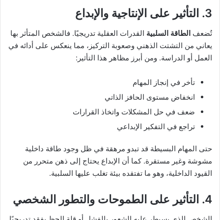
3. التأثير على الإنتاجية والإبداع
تُضعف
الطاقة السلبية
القدرات العقلية تدريجيًا. فالشخص المتأثر بها
يعاني من التشتت الذهني وصعوبة التركيز، مما ينعكس على أدائه في
العمل أو الدراسة. ومن أبرز مظاهر هذا التأثير:
تأخر في إنجاز المهام
انخفاض مستوى الحافز الذاتي
ضعف في حل المشكلات واتخاذ القرارات
تراجع في التفكير الإبداعي
حتى المهام البسيطة قد تبدو مرهقة في ظل وجود طاقة داخلية
مشوشة وغير مستقرة. كما أن الإبداع يحتاج إلى ذهن متحرر من
القيود الداخلية، وهو ما تفتقده بيئة تغلب عليها السلبية.
4. التأثير على الطموحات والتطور الشخصي
الشخص الذي يسيطر عليه الشعور بالفشل أو قلة الحظ يفقد تدريجيًا