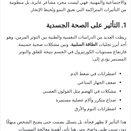
والاجتماعية والمهنية. فهي ليست مجرد مشاعر عابرة، بل منظومة
من التأثيرات المتراكمة التي تعيق النمو وتُحبط الإنجاز.
1. التأثير على الصحة الجسدية
ربطت العديد من الدراسات النفسية والطبية بين التوتر المزمن، وهو
أحد أبرز تجليات
الطاقة السلبية
، وبين مشكلات صحية جسيمة.
فارتفاع مستويات الكورتيزول في الجسم نتيجة للقلق والتوتر
المستمر يؤدي إلى:
اضطرابات في ضغط الدم
ضعف الجهاز المناعي
مشكلات في الهضم مثل القولون العصبي
صداع متكرر وآلام عضلية مستمرة
اضطرابات النوم والأرق
هذا التأثير لا يظهر فجأة، بل يتسلل بصمت حتى يصبح الشخص منهكًا
دون سبب طبي واضح. ومن هنا تأتي أهمية معالجة المسببات