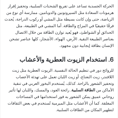
الحركة الجسدية تساعد على تفريغ الشحنات السلبية، وتحفيز إفراز
هرمونات السعادة مثل السيروتونين والدوبامين. ممارسة أي نوع من
الرياضة، حتى وإن كانت بسيطة مثل المشي أو ركوب الدراجة، يُحدث
فرقًا حقيقيًا في المزاج والطاقة. أما المشي في الطبيعة، مثل
الحدائق أو الشواطئ، فهو يُعيد توازن الطاقة من خلال الاتصال
بعناصر الطبيعة النقية. الأرض، الهواء، الأشجار، كلها عناصر تشحن
الإنسان بطاقة إيجابية دون مجهود.
6. استخدام الزيوت العطرية والأعشاب
للروائح دور في تنظيم الحالة النفسية. الزيوت العطرية مثل زيت
اللافندر، زيت النعناع، أو زيت اللبان تعمل على تهدئة الأعصاب
وتحفيز الشعور بالراحة. كذلك، يُستخدم البخور العربي في تنقية
الأماكن من
الطاقة السلبية
. رائحة العود، والمسك، واللبان لها تأثير
روحاني عميق يمكن الشعور به فور استخدامها في المساحات
المغلقة. كما أن الأعشاب مثل الميرمية تُستخدم في بعض الثقافات
لتطهير المكان من الطاقات السلبية.