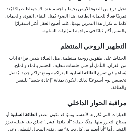
تخيل درع من الضوء الأبيض يحيط بالجسم عند الاستيقاظ صباحًا يُعد
تمرينًا فعالًا للحماية الطاقية. هذا الضوء يُمثل النقاء، القوة، والحماية.
كلما تم تكرار هذا التمرين يوميًا، كلما أصبح العقل أكثر استقرارًا
والنفس أكثر ثباتًا في مواجهة المؤثرات السلبية.
التطهير الروحي المنتظم
الحفاظ على طقوس روحية منتظمة، مثل الصلاة بتدبر، قراءة آيات
من القرآن، التأمل أو حتى جلسات تنظيف الجسم بالماء والملح،
يُساهم في تفريغ
الطاقة السلبية
المتراكمة ومنع تراكم جديد. يُفضل
تخصيص يوم أسبوعيًا لذلك، ليكون بمثابة “إعادة ضبط” للنفس
والطاقة.
مراقبة الحوار الداخلي
العبارات التي نُكررها لأنفسنا يوميًا قد تكون مصدر
الطاقة السلبية
أو
مفتاح التحرر منها. مثلًا، جملة: “أنا دائمًا أفشل” تخلق بيئة عقلية تعزز
الفشل. أما “أنا أتعلم من كل تجربة” فهي تفتح المجال للتطور. وعي