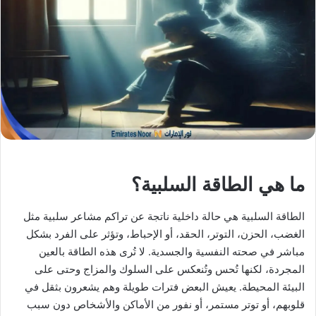
X
د
ا
إ
ل
ك
ت
ر
و
ن
ي
ا
ما هي الطاقة السلبية؟
الطاقة السلبية هي حالة داخلية ناتجة عن تراكم مشاعر سلبية مثل
الغضب، الحزن، التوتر، الحقد، أو الإحباط، وتؤثر على الفرد بشكل
مباشر في صحته النفسية والجسدية. لا تُرى هذه الطاقة بالعين
المجردة، لكنها تُحس وتُنعكس على السلوك والمزاج وحتى على
البيئة المحيطة. يعيش البعض فترات طويلة وهم يشعرون بثقل في
قلوبهم، أو توتر مستمر، أو نفور من الأماكن والأشخاص دون سبب