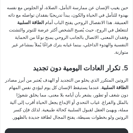
حين يغيب الإنسان عن ممارسة التأمل، الصلاة، أو الجلوس مع نفسه
بهدوء للتأمل في الحياة والكون، يبدأ تدريجيًا بفقدان تواصله مع ذاته
العميقة. هذا الانفصال الروحي يفتح الباب أمام
الطاقة السلبية
لتتغلغل في الروح، حيث يُصبح الشخص أكثر عرضة للتوتر والتشتت
وفقدان المعنى. الاتصال بالجانب الروحي يمنح نوعًا من الحماية
النفسية والهدوء الداخلي، بينما غيابه يترك فراغًا يُملأ بمشاعر غير
متوازنة.
5. تكرار العادات اليومية دون تجديد
الروتين المتكرر الذي يخلو من التجديد أو الهدف يُعتبر من أبرز مصادر
الطاقة السلبية
. عندما يستيقظ الإنسان كل يوم ليؤدي نفس المهام
دون شغف أو تطور، يشعر بأن أيامه بلا معنى، مما يخلق شعورًا
بالملل والفراغ. غياب التحدي أو الإبداع يجعل الحياة أقرب إلى آلية
مملة، ويهيئ العقل لقبول السلبية كحالة طبيعية. لذلك فإن كسر
الروتين ولو بخطوات بسيطة، يفتح المجال لطاقة جديدة بالظهور.