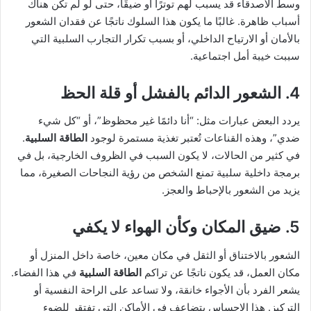
وسط الأصدقاء قد يسبب لهم توترًا أو ضيقًا، حتى لو لم تكن هناك
أسباب ظاهرة. غالبًا ما يكون هذا السلوك ناتجًا عن فقدان الشعور
بالأمان أو الارتياح الداخلي، أو بسبب تكرار التجارب السلبية التي
سببت خيبة أمل اجتماعية.
4. الشعور الدائم بالفشل أو قلة الحظ
يردد البعض عبارات مثل: “أنا دائمًا غير محظوظ”، أو “كل شيء
ضدي”، وهذه القناعات تُعتبر تغذية مستمرة لوجود
الطاقة السلبية
.
في كثير من الحالات، لا يكون السبب في الظروف الخارجية، بل في
برمجة داخلية سلبية تمنع الشخص من رؤية النجاحات الصغيرة، مما
يزيد من الشعور بالإحباط والعجز.
5. ضيق المكان وكأن الهواء لا يكفي
الشعور بالاختناق أو الثقل في مكان معين، خاصة داخل المنزل أو
مكان العمل، قد يكون ناتجًا عن تراكم
الطاقة السلبية
في هذا الفضاء.
يشعر الفرد بأن الأجواء خانقة، ولا تساعد على الراحة النفسية أو
التركيز. هذا الإحساس يتضاعف في الأماكن التي تفتقر للضوء