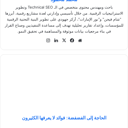
باحث ومهندس محتوى متخصص في الـ Technical SEO وتطوير
الاستراتيجيات الرقمية. من خلال تأسيسي وإدارتي لعدة مشاريع رقمية، أبرزها
"شام فيجن" و"نور الإمارات"، أركز جهودي على تطوير البنية التحتية الرقمية
للمؤسسات، وإعداد تقارير تحليلية تهدف إلى مساعدة التنفيذيين وصناع القرار
في بناء مرجعيات بيانات موثوقة والمساهمة في تحقيق النمو.
موق
في
‫X
لينك
انس
ع
سب
دإن
تقر
الوي
وك
ام
ب
ا
ل
ح
ا
ج
ة
إ
ل
ى
ا
الحاجة إلى الفضفضة: فوائد لا يعرفها الكثيرون
ل