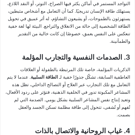
التواجد المستمر في أماكن يكثر فيها الصراخ، التوتر، أو النقد اللاذع،
يستهلك طاقة الإنسان تدريجيًا. كما أن التعامل مع أشخاص مثبطين،
يستهزئون بالطموحات، أو يشيعون التشاؤم، له أثر عميق في تحويل
الطاقة الشخصية إلى حالة من الانغلاق والتراجع. البيئة لها لغة خفية
تنعكس على النفس بعمق، خصوصًا إن كانت خالية من التقدير
والطمأنينة.
3. الصدمات النفسية والتجارب المؤلمة
الذكريات المؤلمة، خاصة تلك المرتبطة بالطفولة أو العلاقات
العاطفية السابقة، تشكّل جذورًا خفية لـ
الطاقة السلبية
. عندما لا يتم
التعامل مع تلك التجارب عبر العلاج أو التصالح الداخلي، تظل هذه
المشاعر المكبوتة تدور في الخلفية الذهنية، فتؤثر على ردود الأفعال،
وتعيد إنتاج نفس المشاعر السلبية بشكل يومي. الصدمة التي لم
تُفهم أو تُشفى، تتحول إلى طاقة مظلمة تسكن الجسد والعقل
بصمت.
4. غياب الروحانية والاتصال بالذات