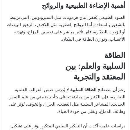
أهمية الإضاءة الطبيعية والروائح
الضوء الطبيعي يُحفز إنتاج هرمونات مثل السيروتونين، التي ترتبط
بالشعور بالسعادة. أما الروائح العطرية مثل اللافندر، الزهور البيضاء،
أو الزيوت الطيّارة، فلها تأثير مباشر على تحسين المزاج، وتهدئة
الأعصاب، وتوازن الطاقة في المكان.
الطاقة
السلبية
والعلم: بين
المعتقد والتجربة
رغم أن مصطلح
الطاقة السلبية
لا يُدرس ضمن القوالب العلمية
الصارمة، فإن الكثير من مبادئه تحظى بتأييد ضمني من علم النفس
الحديث. المشاعر السلبية مثل الغضب، الحزن، والخوف، تُؤثر على
وظائف الدماغ، وتقلل من جودة الحياة.
دراسات علمية أكدت أن التفكير السلبي المتكرر يؤثر على تشكيل