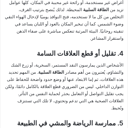
أغراض غير مستخدمة، أو رائحة غير محببة في المكان، كلها عوامل
تزيد من
الطاقة السلبية
المحيطة. لذلك يُنصح بترتيب الغرف،
التخلص من كل ما لا نستخدمه، فتح النوافذ يوميًا لإدخال الهواء النقي
وضوء الشمس. كما أن تبخير المكان بالعود أو اللبان يساعد في
تنقيته روحانيًا. البيئة المرتبة تنعكس مباشرة على صفاء الذهن
واستقرار المشاعر.
4. تقليل أو قطع العلاقات السامة
الأشخاص الذين يمارسون النقد المستمر، السخرية، أو زرع الشك
والتشاؤم، يُعتبرون من أهم مصادر
الطاقة السلبية
. من المهم تحديد
هذه العلاقات، ثم إما الابتعاد عنها أو وضع حدود واضحة للحفاظ على
التوازن الداخلي. ليس من الضروري قطع العلاقة بالكامل دائمًا، ولكن
يجب تقليل التواصل أو التعامل بحذر لحماية النفس من التأثر.
العلاقات الصحية هي التي تدعم وتحتوي، لا تلك التي تستنزف
وتُحبط.
5. ممارسة الرياضة والمشي في الطبيعة