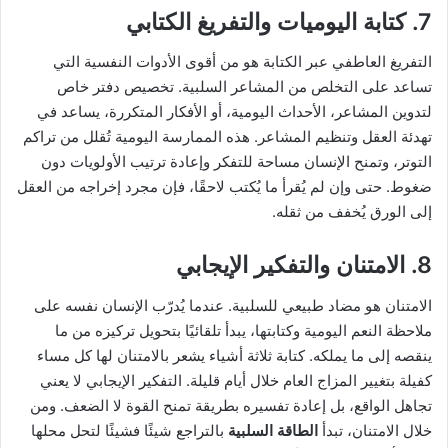
7. كتابة اليوميات والتفريغ الكتابي
التفريغ العاطفي عبر الكتابة هو من أقوى الأدوات النفسية التي
تساعد على التخلص من المشاعر السلبية. تخصيص دفتر خاص
لتدوين المشاعر، الأحداث اليومية، أو الأفكار المتكررة، يساعد في
تهدئة العقل وتنظيم المشاعر. هذه الممارسة اليومية تُقلل من تراكم
التوتر، وتمنح الإنسان مساحة للتفكر وإعادة ترتيب الأولويات دون
ضغوط. حتى وإن لم يُقرأ ما يُكتب لاحقًا، فإن مجرد إخراجه من العقل
إلى الورق يُخفف من ثقله.
8. الامتنان والتفكير الإيجابي
الامتنان هو مضاد طبيعي للسلبية. عندما يُدرّب الإنسان نفسه على
ملاحظة النعم اليومية وكتابتها، يبدأ تلقائيًا بتحويل تركيزه من ما
ينقصه إلى ما يملكه. كتابة ثلاثة أشياء يشعر بالامتنان لها كل مساء
كفيلة بتغيير المزاج العام خلال أيام قليلة. التفكير الإيجابي لا يعني
تجاهل الواقع، بل إعادة تفسيره بطريقة تمنح القوة لا الضعف. ومن
خلال الامتنان، تبدأ
الطاقة السلبية
بالتراجع شيئًا فشيئًا لتحل محلها