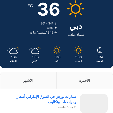
ب
ك
ت
36
℃
و
د
ق
ك
إ
ر
دبي
36º - 34º
49%
ن
ا
3.15 كيلومتر/ساعة
سماء صافية
م
36
38
38
38
34
℃
℃
℃
℃
℃
الجمعة
السبت
الأحد
الأثنين
الثلاثاء
الأخيرة
الأشهر
سيارات بورش في السوق الإماراتي أسعار
ومواصفات وتكاليف
منذ 6 ساعات