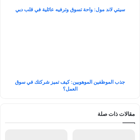
م
و
سيتي لاند مول: واحة تسوق وترفيه عائلية في قلب دبي
ل
:
ج
و
ذ
ا
ب
ح
ا
ة
ل
ت
م
س
و
و
ظ
ق
ف
و
ي
جذب الموظفين الموهوبين: كيف تميز شركتك في سوق
ت
ن
العمل؟
ر
ا
ف
ل
ي
م
مقالات ذات صلة
ه
و
ع
ه
ا
و
ئ
ب