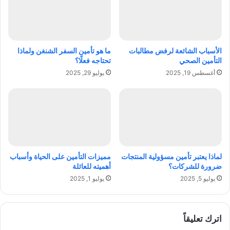
ل
ي
ي
ن
ة
:
ف
ك
ي
ي
الأسباب الشائعة لرفض مطالبات
ما هو تأمين السفر الشنغن ولماذا
ق
ف
التأمين الصحي
تحتاجه فعلًا؟
ل
ت
أغسطس 19, 2025
يوليو 29, 2025
ب
م
د
ي
ب
ز
ي
ش
ر
ك
ت
ك
لماذا يعتبر تأمين مسؤولية المنتجات
مميزات التأمين على الحياة وأسباب
ف
ضرورة للشركات؟
أهميته للعائلة
ي
يوليو 5, 2025
يوليو 1, 2025
س
و
ق
ا
اترك تعليقاً
ل