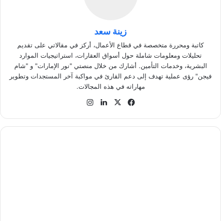
زينة سعد
كاتبة ومحررة متخصصة في قطاع الأعمال، أركز في مقالاتي على تقديم
تحليلات ومعلومات شاملة حول أسواق العقارات، استراتيجيات الموارد
البشرية، وخدمات التأمين. أشارك من خلال منصتي "نور الإمارات" و "شام
فيجن" رؤى عملية تهدف إلى دعم القارئ في مواكبة آخر المستجدات وتطوير
مهاراته في هذه المجالات.
في
‫X
لينك
انس
سب
دإن
تقر
وك
ام
س
ي
ت
ي
ل
ا
ن
د