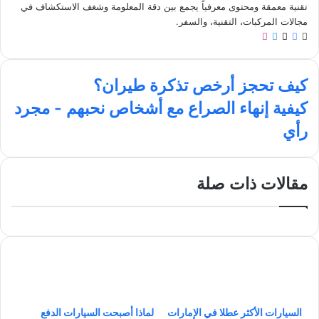
تقنية معمقة ومحتوى معرفياً يجمع بين دقة المعلومة وشغف الاستكشاف في
مجالات المركبات، التقنية، والسفر.
م
ف
ل
ا
و
ي
X
ي
ن
ق
س
ن
س
ك
ع
ب
ك
ت
كيف تحجز أرخص تذكرة طيران؟
ي
ا
و
د
ق
ك
كيفية إنهاء الصراع مع أشخاص نحبهم - مجرد
ل
ف
ك
إ
ر
ي
ت
و
ن
ا
رأي
ف
ح
ي
م
ي
ج
ب
ة
ز
إ
مقالات ذات صلة
أ
ن
ر
ه
خ
ا
ص
ء
ت
ا
ذ
ل
ك
ص
ر
ر
ة
السيارات الأكثر عطلا في الإمارات
لماذا أصبحت السيارات الدفع
ا