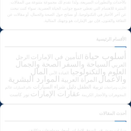
بالأحداث والتطورات السريعة، ولذا نقدم لك مجموعة متنوعة من المقالات
المثيرة للاهتمام التي تغطي جميع جوانب الحياة العصرية. سواء كنت تبحث
عن آخر الأخبار في التكنولوجيا، أو نصائح حول الصحة والجمال، أو مقالات عن
الثقافة والفنون، فإن نور الإمارات هو وجهتك المثالية.
الأقسام الرئيسية
أسلوب حياة
التأمين في الإمارات
الرجل
الصحة والجمال
السياحة والسفر
العربي
المال
العلوم والتكنولوجيا
القيادة الآمن
الموارد البشرية
والأعمال
المرأة العربية
دليل شراء السيارات
تربية الطفل
عالم
تجارب ومراجعات
عالم السيارات
عقارات الإمارات
نور كاست
المجوهرات والأحجار الكريمة
أحدث المقالات
سيارات بورش في السوق الإماراتي أسعار ومواصفات وتكاليف