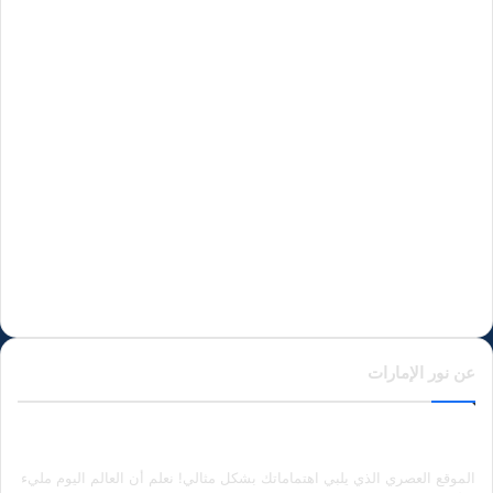
عن نور الإمارات
الموقع العصري الذي يلبي اهتماماتك بشكل مثالي! نعلم أن العالم اليوم مليء