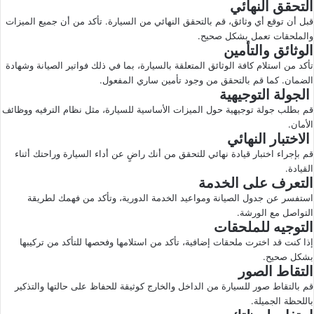
التحقق النهائي
قبل أن توقع أي وثائق، قم بالتحقق النهائي من السيارة. تأكد من أن جميع الميزات
والملحقات تعمل بشكل صحيح.
الوثائق والتأمين
تأكد من استلام كافة الوثائق المتعلقة بالسيارة، بما في ذلك فواتير الصيانة وشهادة
الضمان. كما قم بالتحقق من وجود تأمين ساري المفعول.
الجولة التوجيهية
قم بطلب جولة توجيهية حول الميزات الأساسية للسيارة، مثل نظام الترفيه ووظائف
الأمان.
الاختبار النهائي
قم بإجراء اختبار قيادة نهائي للتحقق من أنك راضٍ عن أداء السيارة وراحتك أثناء
القيادة.
التعرف على الخدمة
استفسر عن جدول الصيانة ومواعيد الخدمة الدورية، وتأكد من فهمك لطريقة
التواصل مع الورشة.
التوجيه للملحقات
إذا كنت قد اخترت ملحقات إضافية، تأكد من استلامها وفحصها للتأكد من تركيبها
بشكل صحيح.
التقاط الصور
قم بالتقاط صور للسيارة من الداخل والخارج كوثيقة للحفاظ على حالتها والتذكير
باللحظة الجميلة.