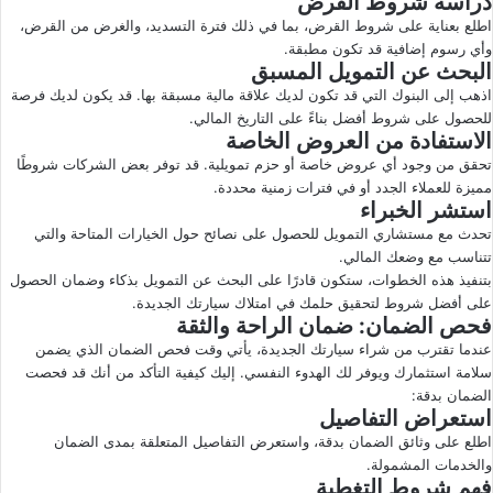
دراسة شروط القرض
اطلع بعناية على شروط القرض، بما في ذلك فترة التسديد، والغرض من القرض،
وأي رسوم إضافية قد تكون مطبقة.
البحث عن التمويل المسبق
اذهب إلى البنوك التي قد تكون لديك علاقة مالية مسبقة بها. قد يكون لديك فرصة
للحصول على شروط أفضل بناءً على التاريخ المالي.
الاستفادة من العروض الخاصة
تحقق من وجود أي عروض خاصة أو حزم تمويلية. قد توفر بعض الشركات شروطًا
مميزة للعملاء الجدد أو في فترات زمنية محددة.
استشر الخبراء
تحدث مع مستشاري التمويل للحصول على نصائح حول الخيارات المتاحة والتي
تتناسب مع وضعك المالي.
بتنفيذ هذه الخطوات، ستكون قادرًا على البحث عن التمويل بذكاء وضمان الحصول
على أفضل شروط لتحقيق حلمك في امتلاك سيارتك الجديدة.
فحص الضمان: ضمان الراحة والثقة
عندما تقترب من شراء سيارتك الجديدة، يأتي وقت فحص الضمان الذي يضمن
سلامة استثمارك ويوفر لك الهدوء النفسي. إليك كيفية التأكد من أنك قد فحصت
الضمان بدقة:
استعراض التفاصيل
اطلع على وثائق الضمان بدقة، واستعرض التفاصيل المتعلقة بمدى الضمان
والخدمات المشمولة.
فهم شروط التغطية