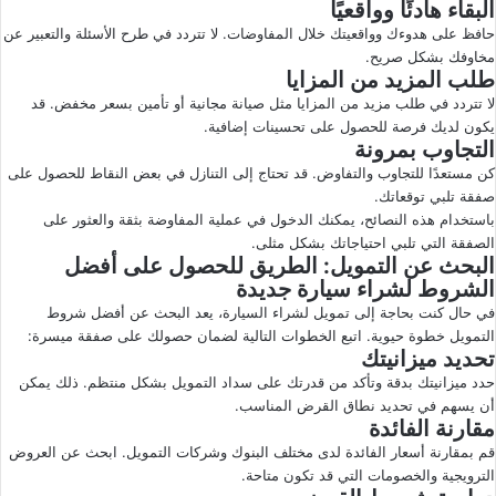
البقاء هادئًا وواقعيًا
حافظ على هدوءك وواقعيتك خلال المفاوضات. لا تتردد في طرح الأسئلة والتعبير عن
مخاوفك بشكل صريح.
طلب المزيد من المزايا
لا تتردد في طلب مزيد من المزايا مثل صيانة مجانية أو تأمين بسعر مخفض. قد
يكون لديك فرصة للحصول على تحسينات إضافية.
التجاوب بمرونة
كن مستعدًا للتجاوب والتفاوض. قد تحتاج إلى التنازل في بعض النقاط للحصول على
صفقة تلبي توقعاتك.
باستخدام هذه النصائح، يمكنك الدخول في عملية المفاوضة بثقة والعثور على
الصفقة التي تلبي احتياجاتك بشكل مثلى.
البحث عن التمويل: الطريق للحصول على أفضل
الشروط لشراء سيارة جديدة
في حال كنت بحاجة إلى تمويل لشراء السيارة، يعد البحث عن أفضل شروط
التمويل خطوة حيوية. اتبع الخطوات التالية لضمان حصولك على صفقة ميسرة:
تحديد ميزانيتك
حدد ميزانيتك بدقة وتأكد من قدرتك على سداد التمويل بشكل منتظم. ذلك يمكن
أن يسهم في تحديد نطاق القرض المناسب.
مقارنة الفائدة
قم بمقارنة أسعار الفائدة لدى مختلف البنوك وشركات التمويل. ابحث عن العروض
الترويجية والخصومات التي قد تكون متاحة.