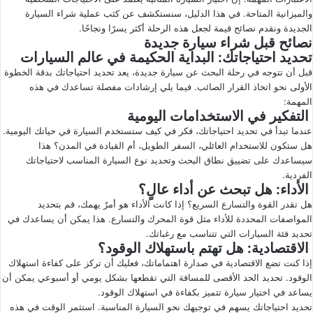
والميزانية المتاحة. في هذا الدليل، سنستكشف عن كثب عملية شراء السيارة
ى
ي
الجديدة ونقدم نصائح قيمة لجعل هذه الرحلة أكثر يسرًا ونجاحًا.
X
د
نصائح قبل
شراء سيارة جديدة
ا
تحديد احتياجاتك: البداية الحكيمة في عالم السيارات
إ
قبل أن تتوجه في رحلة البحث عن سيارة جديدة، يعد تحديد احتياجاتك بدقة الخطوة
ل
الأولى نحو اتخاذ القرار الصائب. فيما يلي إرشادات مفصلة تساعدك في هذه
ك
المهمة:
التفكير في الاستخدامات اليومية
ت
عندما تبدأ في تحديد احتياجاتك، فكر في كيف ستستخدم السيارة في حياتك اليومية.
ر
هل ستكون للاستخدام العائلي، السفر الطويل، أم القيادة في المدن؟ هذا
و
سيساعدك على تضييق نطاق البحث وتحديد نوع السيارة المناسب لاحتياجاتك
ن
الفردية.
ي
الأداء: هل تبحث عن أداء عالٍ؟
ا
هل تقدر القوة والتسارع السريع؟ إذا كانت الأداء هو أمرٌ يهمك، قم بتحديد
المواصفات المحددة للأداء مثل قوة المحرك والتسارع. هذا يمكن أن يساعدك في
تحديد فئة السيارات التي تتناسب مع رغباتك.
الاقتصادية: هل تهتم باستهلاك الوقود؟
إذا كنت تضع الاقتصادية في صدارة اهتماماتك، فعليك أن تركز على كفاءة استهلاك
الوقود. تحديد الحد الأقصى للمسافة التي تقطعها بشكل يومي أو أسبوعي يمكن أن
يساعد في اختيار سيارة تتميز بكفاءة في استهلاك الوقود.
تحديد احتياجاتك يسهم في توجيهك نحو السيارة المناسبة. استثمر الوقت في هذه