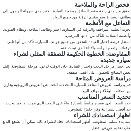
فحص الراحة والملاءمة
تحقق من مدى راحة مقعد السائق ووضعية القيادة. اختبر مدى سهولة الوصول إلى
وظائف السيارة وقم بتقييم الرؤية من جميع الزوايا.
التفاعل مع الأنظمة
تجربة أنظمة المرافقة والترفيه في السيارة. اختبر وظائف الملاحة، ونظام الصوت،
وأنظمة السلامة للتأكد من أدائها المرضي.
استغل فرصة اختبار القيادة للتحقق من جميع جوانب السيارة. تأكد من أنها تلبي
توقعاتك وتقدم الراحة والأداء الذي تبحث عنه.
المفاوضة: الخطوة الحكيمة للصفقة المثلى لشراء
سيارة جديدة
بعد اجتياز مراحل البحث واختبار القيادة، حان الوقت لدخول مرحلة المفاوضة. إليك
بعض النصائح للحصول على أفضل صفقة:
دراسة العروض المتاحة
قم بدراسة العروض المتاحة للسيارة المحددة. ابحث عن العروض الترويجية وقارن
بين مختلف الوكلاء ومواقع البيع.
تحديد السعر المناسب
حدد السعر الذي تعتبره مناسبًا للسيارة بناءً على البحث الذي قمت به. قم بتحديد
حد أقصى للميزانية وكن جاهزًا للتفاوض.
اظهار استعدادك للشراء
عند بدء عملية المفاوضة، أظهر استعدادك الجاد للشراء. ذلك يمكن أن يشجع البائع
على تقديم عروض أفضل.