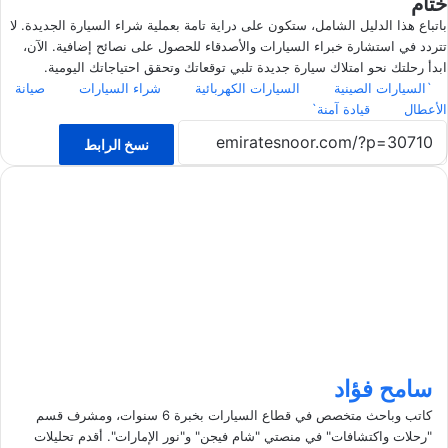
ختام
باتباع هذا الدليل الشامل، ستكون على دراية تامة بعملية شراء السيارة الجديدة. لا
تتردد في استشارة خبراء السيارات والأصدقاء للحصول على نصائح إضافية. الآن،
ابدأ رحلتك نحو امتلاك سيارة جديدة تلبي توقعاتك وتحقق احتياجاتك اليومية.
`السيارات الصينية
السيارات الكهربائية
شراء السيارات
صيانة
الأعطال
قيادة آمنة`
نسخ الرابط
سامح فؤاد
كاتب وباحث متخصص في قطاع السيارات بخبرة 6 سنوات، ومشرف قسم
"رحلات واكتشافات" في منصتي "شام فيجن" و"نور الإمارات". أقدم تحليلات