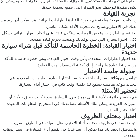
اطلع على تقييمات المستخدمين للطرازات المحددة. تجارب الأفراد الفعلية يمكن أن
تكون مفيدة لتوجيهك نحو الطراز الذي يتمتع بسمعة جيدة.
تجربة القيادة
إذا كانت الفرصة متاحة، قم بتجربة القيادة للطرازات النهائية. هذا يمكن أن يزيد من
ثقتك في الاختيار ويسمح لك بتجربة الأداء بشكل مباشر.
بعد تقييم الطرازات وفحص الميزات، ستكون قادرًا على اتخاذ القرار النهائي بشكل
ذكي. اختر السيارة التي تلبي توقعاتك وتمنحك تجربة قيادة ممتعة.
اختبار القيادة: الخطوة الحاسمة للتأكد قبل شراء سيارة
جديدة
بعد اختيار الطرازات المحددة، يأتي وقت اختبار القيادة، وهي خطوة حاسمة للتأكد
من تجربة القيادة والراحة. إليك كيفية الاستعداد لهذه الخطوة:
جدولة جلسة الاختبار
تواصل مع وكلاء السيارات لجدولة جلسة اختبار القيادة للطرازات المحددة. قم
بتحديد موعد مناسب يسمح لك بقضاء وقت كافٍ في اختبار أداء السيارة.
تحضير الأسئلة
قم بتحضير قائمة بالأسئلة التي تهمك حول السيارة، سواء كانت تتعلق بالأداء أو
الميزات الفريدة. يمكن لتلك الأسئلة مساعدتك في استخراج المعلومات المفيدة
أثناء اختبار القيادة.
اختبار مختلف الظروف
اثبت نفسك في ظروف مختلفة أثناء الاختبار، مثل القيادة في الطرق السريعة
والمناطق الحضرية. هذا يمكن أن يساعدك في تقييم أداء السيارة في سيناريوهات
متعددة.