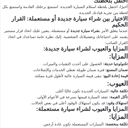
احتفل بلحظتك
أخيرًا، احتفل بلحظة استلام السيارة الجديدة. استمتع برحلتك القادمة واستمتع بكل
لحظة من تجربة قيادتك الجديدة.
الاختيار بين
شراء سيارة جديدة
أو مستعملة: القرار
الحكيم
عندما يتعلق الأمر ب
شراء سيارة جديدة
أو مستعملة، يتعين عليك اتخاذ قرار مستنير
يعتمد على احتياجاتك وتفضيلاتك الشخصية. إليك نظرة عامة تساعدك في اتخاذ
القرار الصائب:
المزايا والعيوب ل
شراء سيارة جديدة
:
المزايا:
تكنولوجيا حديثة:
الحصول على أحدث التقنيات والميزات.
ضمان المصنع:
فترة ضمان طويلة تغطي الخدمات والإصلاحات.
قيمة إعادة البيع:
تبقى قيمة السيارة عالية لأطول فترة ممكنة.
العيوب:
تكلفة عالية:
السيارات الجديدة تكون غالبًا أغلى.
تآكل القيمة:
تفقد السيارة قيمتها بسرعة في الأعوام الأولى.
استهلاك وقود:
قد يكون استهلاك الوقود أعلى في بعض الحالات.
المزايا والعيوب ل
شراء سيارة
مستعملة:
المزايا:
تكلفة منخفضة:
السيارات المستعملة تكون عادة أرخص.