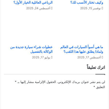
ط
وكيف تختار الأنسب لك؟
الرباعي العائلية الخيار الأول؟
ع
ي
م
نوفمبر 15, 2025
أغسطس 24, 2025
ر
ع
ا
أ
ن
ش
؟
خ
ا
ص
ن
ما هي أسوأ السيارات في العالم
خطوات شراء سيارة جديدة من
ح
ولماذا يطلق عليها هذا اللقب؟
الوكالة بالتفصيل
ب
أغسطس 17, 2025
يوليو 17, 2025
ه
م
اترك تعليقاً
-
م
ج
لن يتم نشر عنوان بريدك الإلكتروني.
الحقول الإلزامية مشار إليها بـ
*
ر
التعليق
*
د
ر
أ
ي