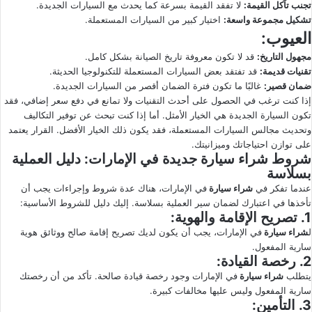
تجنب تآكل القيمة:
لا تفقد القيمة بسرعة كما يحدث مع السيارات الجديدة.
تشكيل مجموعة واسعة:
اختيار كبير من السيارات المستعملة.
العيوب:
مجهول التاريخ:
قد لا تكون معروفة تاريخ الصيانة بشكل كامل.
تقنيات قديمة:
قد تفتقد بعض السيارات المستعملة للتكنولوجيا الحديثة.
ضمان قصير:
غالبًا ما تكون فترة الضمان أقصر من السيارات الجديدة.
إذا كنت ترغب في الحصول على أحدث التقنيات ولا تمانع في دفع سعر إضافي، فقد
تكون السيارة الجديدة هي الخيار الأمثل. أما إذا كنت تبحث عن توفير التكاليف
وتحديث مجالس السيارات المستعملة، فقد يكون ذلك الخيار الأفضل. القرار يعتمد
على توازن احتياجاتك وميزانيتك.
شروط شراء سيارة جديدة في الإمارات: دليل العملية
بسلاسة
عندما تفكر في
شراء سيارة
في الإمارات، هناك عدة شروط وإجراءات يجب أن
تأخذها في اعتبارك لضمان سير العملية بسلاسة. إليك دليل للشروط الأساسية:
1.
تصريح الإقامة والهوية:
ل
شراء سيارة
في الإمارات، يجب أن يكون لديك تصريح إقامة صالح ووثائق هوية
سارية المفعول.
2.
رخصة القيادة:
يتطلب
شراء سيارة
في الإمارات وجود رخصة قيادة صالحة. تأكد من أن رخصتك
سارية المفعول وليس عليها مخالفات كبيرة.
3.
التأمين: