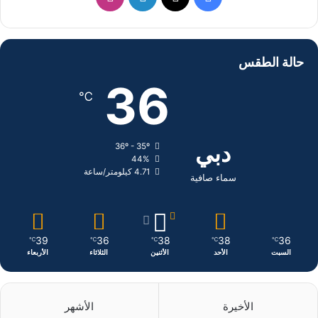
ي
X
ي
ن
س
ن
س
حالة الطقس
ب
ك
ت
36
℃
و
د
ق
ك
إ
ر
دبي
36º - 35º
44%
ن
ا
4.71 كيلومتر/ساعة
سماء صافية
م
39
36
38
38
36
℃
℃
℃
℃
℃
السبت
الأحد
الأثنين
الثلاثاء
الأربعاء
الأخيرة
الأشهر