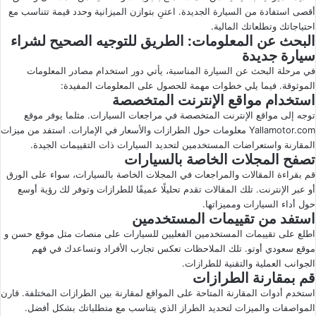
أقصى استفادة من السيارة الجديدة. اعتنِ بتوازن الميزانية وحدد قيمة تتناسب مع
احتياجاتك وتطلعاتك المالية.
البحث عن المعلومات: الطريق للتوجيه الصحيح لشراء
سيارة جديدة
في مرحلة البحث عن السيارة المناسبة، يأتي دور استخدام مصادر المعلومات
الموثوقة. فيما يلي خطوات مهمة للحصول على المعلومات المفيدة:
استخدام مواقع الإنترنت المتخصصة
توجه إلى مواقع الإنترنت المتخصصة في مراجعات السيارات. مثلما يوفر موقع
Yallamotor.com معلومات حول الطرازات والأسعار في الإمارات. استفد من ميزات
المقارنة واستعراضات المستخدمين لتحديد السيارات ذات التقييمات الجيدة.
تصفح المجلات الخاصة بالسيارات
قم بقراءة المقالات والمراجعات في المجلات الخاصة بالسيارات، سواء على الورق
أو عبر الإنترنت. تلك المقالات تقدم تحليلًا عميقًا للطرازات وتوفر لك رؤية أوسع
حول أداء السيارات ومميزاتها.
استفد من تقييمات المستخدمين
اطلع على تقييمات المستخدمين الفعليين للسيارات على منصات مثل موقع حسن و
موقع سعودي أوتو. تلك الملاحظات تعكس تجارب الأفراد وتساعدك في فهم
الجوانب العملية والتقنية للطرازات.
قم بمقارنة الطرازات
استخدم أدوات المقارنة المتاحة على المواقع لمقارنة بين الطرازات المختلفة. قارن
المواصفات والميزات لتحديد الطراز الذي يتناسب مع متطلباتك بشكل أفضل.