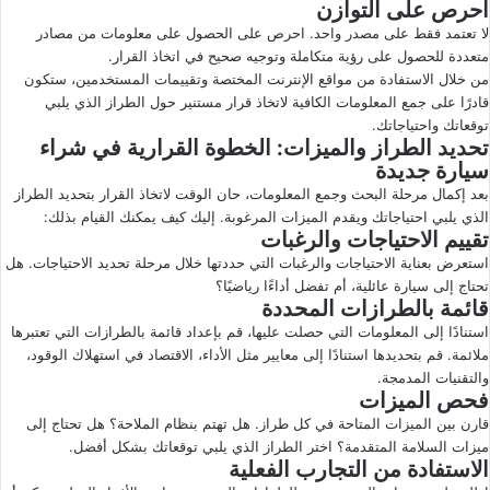
احرص على التوازن
لا تعتمد فقط على مصدر واحد. احرص على الحصول على معلومات من مصادر
متعددة للحصول على رؤية متكاملة وتوجيه صحيح في اتخاذ القرار.
من خلال الاستفادة من مواقع الإنترنت المختصة وتقييمات المستخدمين، ستكون
قادرًا على جمع المعلومات الكافية لاتخاذ قرار مستنير حول الطراز الذي يلبي
توقعاتك واحتياجاتك.
تحديد الطراز والميزات: الخطوة القرارية في شراء
سيارة جديدة
بعد إكمال مرحلة البحث وجمع المعلومات، حان الوقت لاتخاذ القرار بتحديد الطراز
الذي يلبي احتياجاتك ويقدم الميزات المرغوبة. إليك كيف يمكنك القيام بذلك:
تقييم الاحتياجات والرغبات
استعرض بعناية الاحتياجات والرغبات التي حددتها خلال مرحلة تحديد الاحتياجات. هل
تحتاج إلى سيارة عائلية، أم تفضل أداءًا رياضيًا؟
قائمة بالطرازات المحددة
استنادًا إلى المعلومات التي حصلت عليها، قم بإعداد قائمة بالطرازات التي تعتبرها
ملائمة. قم بتحديدها استنادًا إلى معايير مثل الأداء، الاقتصاد في استهلاك الوقود،
والتقنيات المدمجة.
فحص الميزات
قارن بين الميزات المتاحة في كل طراز. هل تهتم بنظام الملاحة؟ هل تحتاج إلى
ميزات السلامة المتقدمة؟ اختر الطراز الذي يلبي توقعاتك بشكل أفضل.
الاستفادة من التجارب الفعلية