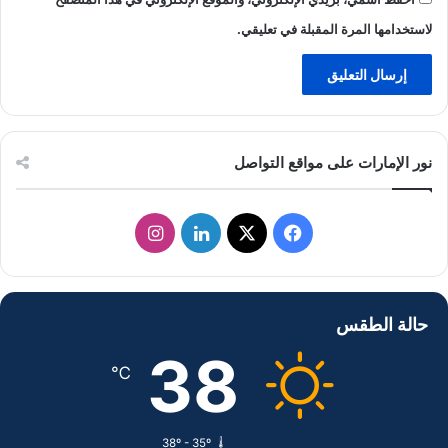
لاستخدامها المرة المقبلة في تعليقي.
نور الإمارات على مواقع التواصل
ف
ل
ا
ي
X
ي
ن
س
ن
س
حالة الطقس
ب
ك
ت
38
℃
و
د
ق
ك
إ
ر
38º - 35º