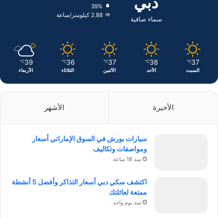
دبي
39%
ن
ا
2.88 كيلومتر/ساعة
سماء صافية
م
39
36
37
38
37
℃
℃
℃
℃
℃
السبت
الأحد
الأثنين
الثلاثاء
الأربعاء
الأخيرة
الأشهر
سيارات بورش في السوق الإماراتي أسعار
ومواصفات وتكاليف
منذ 18 ساعة
اكتشف سكي دبي أسعار التذاكر وأفضل 5 أنشطة
ممتعة لعائلتك
منذ يوم واحد