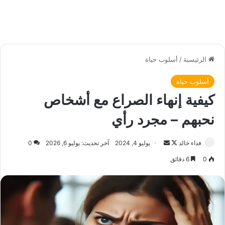
الرئيسية
/
أسلوب حياة
أسلوب حياة
كيفية إنهاء الصراع مع أشخاص
نحبهم – مجرد رأي
فداء خالد
ت
أ
يوليو 4, 2024
آخر تحديث: يوليو 6, 2026
0
ا
ر
0
6 دقائق
ب
س
ع
ل
ع
ب
ل
ر
ى
ي