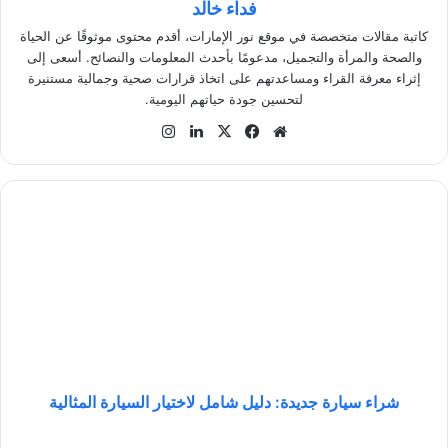
فداء خالد
كاتبة مقالات متخصصة في موقع نور الإمارات، أقدم محتوى موثوقًا عن الحياة
والصحة والمرأة والتجميل، مدعومًا بأحدث المعلومات والنصائح. أسعى إلى
إثراء معرفة القراء ومساعدتهم على اتخاذ قرارات صحية وجمالية مستنيرة
لتحسين جودة حياتهم اليومية.
موق
في
‫X
لينك
انس
ع
سب
دإن
تقر
الوي
وك
ام
ب
ش
ر
ا
ء
س
ي
ا
ر
ة
ج
شراء سيارة جديدة: دليل شامل لاختيار السيارة المثالية
د
ي
ب