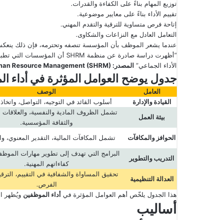
توزيع المهام بناءً على الكفاءة والقدرات.
تقييم الأداء بناءً على معايير موضوعية.
إتاحة فرص متساوية للترقية والتقدم المهني.
التعامل العادل مع النزاعات والشكاوى.
عندما يشعر الموظف بأن المؤسسة تنصفه وتحترمه، فإن ذلك ينعك
الأداء الجماعي”
المصدر
: Society for Human Resource Management (SHRM)
جدول يوضح
العوامل المؤثرة في أداء ا
العامل
الوصف
القيادة والإدارة
أسلوب القائد في التوجيه، التواصل، واتخاذ 
تشمل الظروف المادية والنفسية، والعلاقات ا
بيئة العمل
والثقافة المؤسسية.
الحوافز والمكافآت
تشمل المكافآت المالية، التقدير المعنوي، وا
البرامج التي تهدف إلى تطوير مهارات الموظ
التدريب والتطوير
كفاءاتهم المهنية.
تحقيق المساواة والشفافية في التقييم، الترقي
العدالة التنظيمية
الفرص.
هذا الجدول يلخّص أهم العوامل المؤثرة في
أداء الموظفين
ويُظهر ال
أساليب