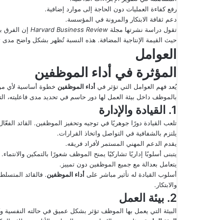
رفع كفاءة العمليات دون الحاجة إلى موارد إضافية.
دعم ثقافة الابتكار والمرونة في المؤسسة.
تقول دراسة نشرتها مجلة
Harvard Business Review
إن الفرق بي
حيث القيمة الإنتاجية المضافة. هذه النسبة تُظهر بشكل واضح مدى ت
العوامل
المؤثرة في
أداء الموظفين
يُعد فهم العوامل التي تؤثر في
أداء الموظفين
خطوة أساسية لأي مؤسس
بالموظف داخل بيئة العمل لها دور حاسم في تحديد مدى فاعليته، التز
1. القيادة والإدارة
تلعب القيادة دورًا جوهريًا في توجيه وتحفيز الموظفين. القائد الفعّا
يلتزم بالشفافية في التواصل واتخاذ القرارات.
يقدم الدعم المهني المستمر لأفراد فريقه.
يتبنى أسلوبًا إداريًا تشاركيًا يمنح الموظف شعورًا بالتمكين والانتماء.
يتعامل بعدالة مع جميع الموظفين دون تمييز.
أسلوب القيادة له تأثير مباشر على
أداء الموظفين
. فالقائد المتسلط 
والابتكار.
2. بيئة العمل
البيئة التي يعمل بها الموظف تؤثر بشكل عميق في حالته النفسية وكف