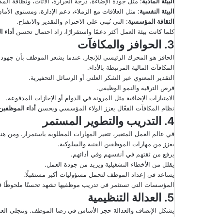
البيئة المادية
: مثل جودة الإضاءة، درجة الحرارة، الأثاث، ونظافة المك
البيئة النفسية
: مثل العلاقات مع الزملاء، دعم الإدارة، ومستوى الأما
الثقافة المؤسسية
: التي تُبنى على الاحترام والتقدير والانفتاح.
كلما كانت بيئة العمل أكثر دعمًا واستقرارًا، زاد احتمال تحسن
أداء 
3. الحوافز والمكافآت
الحافز هو المحرك الرئيسي للإنجاز. عندما يشعر الموظف بأن جهوده ت
المكافآت المالية المرتبطة بالأداء.
التقدير المعنوي عبر الشكر العلني أو الرسائل التحفيزية.
فرص الترقية والنمو الوظيفي.
الامتيازات الإضافية مثل المرونة في الدوام أو الإجازات المدفوعة.
نظام المكافآت الفعّال يعزز الولاء المؤسسي ويحسن
أداء الموظفين
4. التدريب والتطوير المستمر
في عالم العمل المتغير، تتغير المهارات المطلوبة باستمرار. ومن هنا 
يعزز من مهارات الموظفين الفنية والسلوكية.
يرفع من ثقتهم في أنفسهم وفي أدائهم.
يقلل من الأخطاء التشغيلية ويزيد من جودة العمل.
يساعد في إعداد الموظف لتحمل مسؤوليات أكبر مستقبلًا.
المؤسسات التي تستثمر في تدريب موظفيها تشهد تحسنًا ملحوظًا 
5. العدالة التنظيمية
يشكل الإنصاف والعدالة حجر الأساس في رضا الموظف. وتتجلى العد