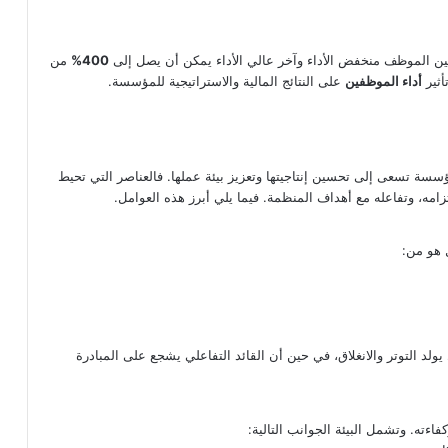
ن الموظف منخفض الأداء وآخر عالي الأداء يمكن أن يصل إلى
400%
من
أثير
أداء الموظفين
على النتائج المالية والاستراتيجية للمؤسسة.
ة تسعى إلى تحسين إنتاجيتها وتعزيز بيئة عملها. فالعناصر التي تحيط
امه، وتفاعله مع أهداف المنظمة. فيما يلي أبرز هذه العوامل.
ل هو من:
يولد التوتر والانغلاق، في حين أن القائد التفاعلي يشجع على المبادرة
اءته. وتشمل البيئة الجوانب التالية: