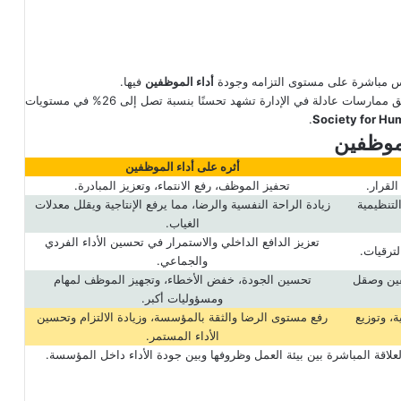
س مباشرة على مستوى التزامه وجودة
أداء الموظفين
فيها.
“أظهرت دراسة صادرة عن منظمة SHRM أن المؤسسات التي تطبق ممارسات عادلة في الإدارة تشهد تحسنًا بنسبة تصل إلى 26% في مستويات
.
لموظفين
أثره على أداء الموظفين
القرار.
تحفيز الموظف، رفع الانتماء، وتعزيز المبادرة.
لتنظيمية
زيادة الراحة النفسية والرضا، مما يرفع الإنتاجية ويقلل معدلات
الغياب.
تعزيز الدافع الداخلي والاستمرار في تحسين الأداء الفردي
لترقيات.
والجماعي.
فين وصقل
تحسين الجودة، خفض الأخطاء، وتجهيز الموظف لمهام
ومسؤوليات أكبر.
ة، وتوزيع
رفع مستوى الرضا والثقة بالمؤسسة، وزيادة الالتزام وتحسين
الأداء المستمر.
علاقة المباشرة بين بيئة العمل وظروفها وبين جودة الأداء داخل المؤسسة.