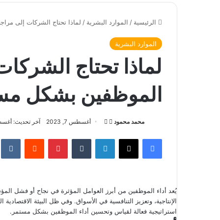
الرئيسية
/
الموارد البشرية
/
لماذا تحتاج الشركات إلى مرا
الموارد البشرية
لماذا تحتاج الشركات
الموظفين بشكل مس
محمد محمود
ت
أ
أغسطس 7, 2023
آخر تحديث: أغسطس 2,
ا
ر
فيسبوك
‫X
لينكدإن
‏Tumblr
بينتيريست
‏Reddit
‏te
ب
س
ع
ل
ع
ب
ل
ر
يُعد أداء الموظفين من أبرز العوامل المؤثرة في نجاح أو فشل المؤ
ى
ي
الإنتاجية، وتعزيز التنافسية في الأسواق. وفي ظل البيئة الاقتصادي
X
د
استراتيجية فعالة لقياس وتحسين أداء الموظفين بشكل مستمر.
ا