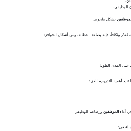
ان.
ن الوظيفي.
الموظفين
بشكل ملحوظ.
ُقدّر وتُكافأ، فإنه يضاعف عطائه. ومن أشكال الحوافز:
على المدى الطويل.
تنبع أهمية التدريب، الذي:
في
أداء الموظفين
ورضاهم الوظيفي.
الة في: