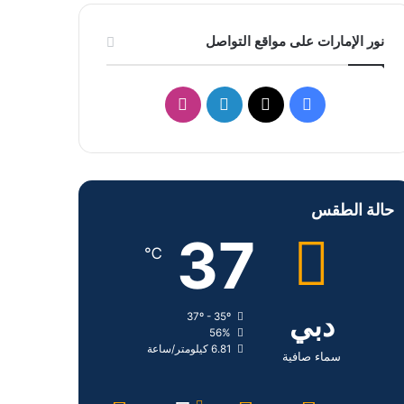
نور الإمارات على مواقع التواصل
ف
ل
ا
ي
X
ي
ن
س
ن
س
حالة الطقس
ب
ك
ت
37
و
د
ق
℃
ك
إ
ر
دبي
37º - 35º
ن
ا
56%
6.81 كيلومتر/ساعة
م
سماء صافية