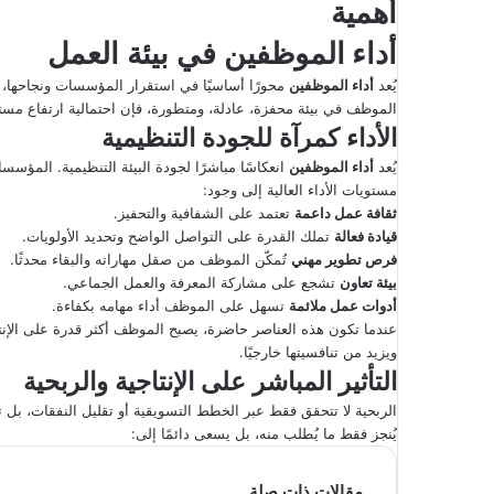
أهمية
إ
ل
أداء الموظفين
في بيئة العمل
ك
يُعد
أداء الموظفين
محورًا أساسيًا في استقرار المؤسسات ونجاحها، و
ت
الموظف في بيئة محفزة، عادلة، ومتطورة، فإن احتمالية ارتفاع م
ر
الأداء كمرآة للجودة التنظيمية
و
يُعد
أداء الموظفين
انعكاسًا مباشرًا لجودة البيئة التنظيمية. المؤسسا
ن
مستويات الأداء العالية إلى وجود:
ي
ثقافة عمل داعمة
تعتمد على الشفافية والتحفيز.
ا
قيادة فعالة
تملك القدرة على التواصل الواضح وتحديد الأولويات.
فرص تطوير مهني
تُمكّن الموظف من صقل مهاراته والبقاء محدثًا.
بيئة تعاون
تشجع على مشاركة المعرفة والعمل الجماعي.
أدوات عمل ملائمة
تسهل على الموظف أداء مهامه بكفاءة.
عندما تكون هذه العناصر حاضرة، يصبح الموظف أكثر قدرة على الإنتا
ويزيد من تنافسيتها خارجيًا.
التأثير المباشر على الإنتاجية والربحية
الربحية لا تتحقق فقط عبر الخطط التسويقية أو تقليل النفقات، بل ت
يُنجز فقط ما يُطلب منه، بل يسعى دائمًا إلى:
مقالات ذات صلة