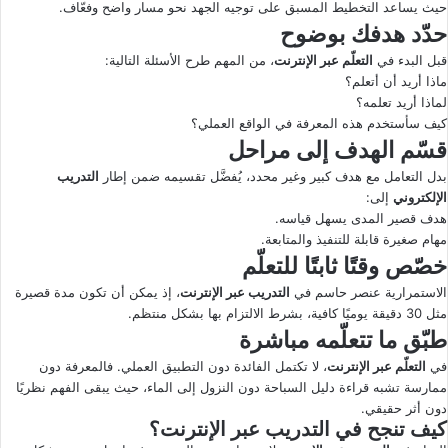
حيث يساعد التخطيط المسبق على توجيه الجهد نحو مسار واضح وفعّاف.
حدّد هدفك بوضوح
قبل البدء في
التعلّم عبر الإنترنت
، من المهم طرح الأسئلة التالية:
ماذا أريد أن أتعلم؟
لماذا أريد تعلمه؟
كيف سأستخدم هذه المعرفة في الواقع العملي؟
قسّم الهدف إلى مراحل
بدل التعامل مع هدف كبير وغير محدد، يُفضَّل تقسيمه ضمن إطار
التدريب
الإلكتروني
إلى:
هدف قصير المدى يسهل قياسه.
مهام صغيرة قابلة للتنفيذ والمتابعة.
خصّص وقتًا ثابتًا للتعلّم
الاستمرارية عنصر حاسم في
التدريب عبر الإنترنت
، إذ يمكن أن تكون مدة قصيرة
مثل 30 دقيقة يوميًا كافية، بشرط الالتزام بها بشكل منتظم.
طبّق ما تتعلّمه مباشرة
في
التعلّم عبر الإنترنت
، لا تكتمل الفائدة دون التطبيق العملي. فالمعرفة دون
ممارسة تشبه قراءة دليل السباحة دون النزول إلى الماء، حيث يبقى الفهم نظريًا
دون أثر حقيقي.
كيف تنجح في التدريب عبر الإنترنت؟