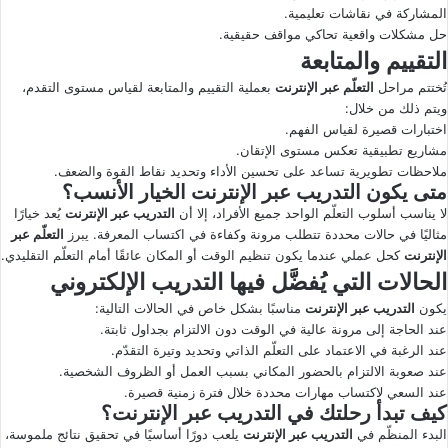
المشاركة في نقاشات تعليمية.
حل مشكلات واقعية تحاكي مواقف حقيقية.
التقييم والمتابعة
تُختتم مراحل
التعلّم عبر الإنترنت
بعملية التقييم والمتابعة لقياس مستوى التقدم،
ويتم ذلك من خلال:
اختبارات قصيرة لقياس الفهم.
مشاريع تطبيقية تعكس مستوى الإتقان.
ملاحظات تطويرية تساعد على تحسين الأداء وتحديد نقاط القوة والضعف.
متى يكون التدريب عبر الإنترنت الخيار الأنسب؟
لا يناسب أسلوب التعلّم الواحد جميع الأفراد، إلا أن
التدريب عبر الإنترنت
يُعد خيارًا
مثاليًا في حالات محددة تتطلب مرونة وكفاءة في اكتساب المعرفة. يبرز
التعلّم عبر
الإنترنت
كحل عملي عندما يكون تنظيم الوقت أو المكان عائقًا أمام التعلّم التقليدي.
الحالات التي يُفضَّل فيها التدريب الإلكتروني
يكون
التدريب عبر الإنترنت
مناسبًا بشكل خاص في الحالات التالية:
عند الحاجة إلى مرونة عالية في الوقت دون الالتزام بجداول ثابتة.
عند الرغبة في الاعتماد على التعلّم الذاتي وتحديد وتيرة التقدّم.
عند صعوبة الالتزام بالحضور المكاني بسبب العمل أو الظروف الشخصية.
عند السعي لاكتساب مهارات محددة خلال فترة زمنية قصيرة.
كيف تبدأ رحلتك في التدريب عبر الإنترنت؟
البدء المنظّم في
التدريب عبر الإنترنت
يلعب دورًا أساسيًا في تحقيق نتائج ملموسة،