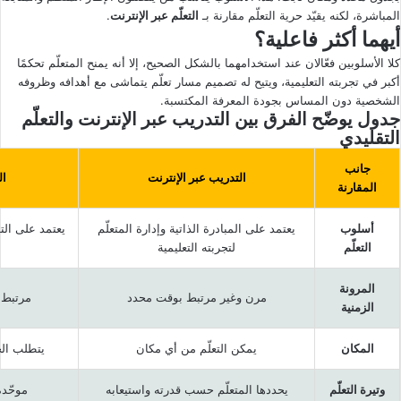
المباشرة، لكنه يقيّد حرية التعلّم مقارنة بـ
التعلّم عبر الإنترنت
.
أيهما أكثر فاعلية؟
كلا الأسلوبين فعّالان عند استخدامهما بالشكل الصحيح، إلا أنه يمنح المتعلّم تحكمًا
أكبر في تجربته التعليمية، ويتيح له تصميم مسار تعلّم يتماشى مع أهدافه وظروفه
الشخصية دون المساس بجودة المعرفة المكتسبة.
جدول يوضّح الفرق بين التدريب عبر الإنترنت والتعلّم
التقليدي
جانب
التدريب عبر الإنترنت
ال
المقارنة
أسلوب
يعتمد على المبادرة الذاتية وإدارة المتعلّم
يعتمد على الت
التعلّم
لتجربته التعليمية
أ
المرونة
مرن وغير مرتبط بوقت محدد
مرتبط ب
الزمنية
المكان
يمكن التعلّم من أي مكان
يتطلب ال
وتيرة التعلّم
يحددها المتعلّم حسب قدرته واستيعابه
موحّدة