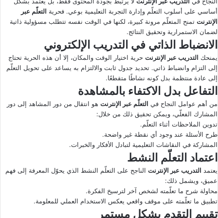
النجاح في
التدريب عبر الإنترنت
لا يرتبط بجودة المحتوى فقط، بل يعتمد بشكل
أساسي على أسلوب التعلّم وإدارة التجربة التعليمية بوعي. فحرية
التعلّم عبر
الإنترنت
تمنح المتعلّم مرونة كبيرة، لكنها في الوقت نفسه تتطلب مسؤولية ذاتية
لضمان الاستمرارية وتحقيق النتائج.
الانضباط الذاتي في التدريب الإلكتروني
يمنحك
التدريب عبر الإنترنت
حرية اختيار الوقت والمكان، إلا أن هذه الحرية تحتاج
إلى التزام وانضباط ذاتي. تحديد جدول ثابت والالتزام به يساعد على تحويل التعلّم
إلى عادة منتظمة بدل كونه نشاطًا متقطعًا.
التفاعل بدل الاكتفاء بالمشاهدة
من أهم عوامل النجاح في
التعلّم عبر الإنترنت
هو انتقال من دور المشاهد إلى دور
المشارك الفعلّي، ويمكن تحقيق ذلك من خلال:
تدوين الملاحظات أثناء التعلّم.
طرح الأسئلة عند وجود أي نقطة غير واضحة.
المشاركة في النقاشات التعليمية لتبادل الأفكار والخبرات.
اعتماد التعلّم النشط
يعتمد
التدريب عبر الإنترنت
الناجح على التعلّم النشط الذي يحوّل المعرفة إلى فهم
عميق، ويشمل ذلك:
محاولة شرح ما تعلّمته لشخص آخر لترسيخ الفكرة.
تطبيق ما تعلّمته على موقف واقعي يعكس الاستخدام العملي للمعلومة.
تقييم التقدم بشكل مستمر