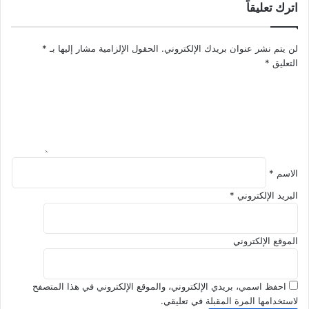
اترك تعليقاً
ت
ل
ر
ن
ب
ف
لن يتم نشر عنوان بريدك الإلكتروني.
الحقول الإلزامية مشار إليها بـ
*
ي
س
التعليق
*
ة
ي
ج
ة
ي
و
ل
ا
ر
ل
ق
س
م
ل
ي
الاسم
*
و
م
ك
البريد الإلكتروني
*
س
ي
ؤ
ة
و
؟
الموقع الإلكتروني
ل
احفظ اسمي، بريدي الإلكتروني، والموقع الإلكتروني في هذا المتصفح
لاستخدامها المرة المقبلة في تعليقي.