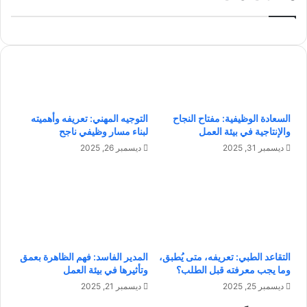
ر
ش
ق
خ
م
ص
ي
ي
ة
ة
ف
ا
ي
ل
ا
ح
السعادة الوظيفية: مفتاح النجاح
التوجيه المهني: تعريفه وأهميته
ل
دّ
والإنتاجية في بيئة العمل
لبناء مسار وظيفي ناجح
أ
ي
س
ة
ديسمبر 31, 2025
ديسمبر 26, 2025
ر
و
ة
أ
:
ه
ا
م
ل
س
ن
م
ج
ا
التقاعد الطبي: تعريفه، متى يُطبق،
المدير الفاسد: فهم الظاهرة بعمق
ا
ت
وما يجب معرفته قبل الطلب؟
وتأثيرها في بيئة العمل
ح
ه
ديسمبر 25, 2025
ديسمبر 21, 2025
ف
ا
ي
ا