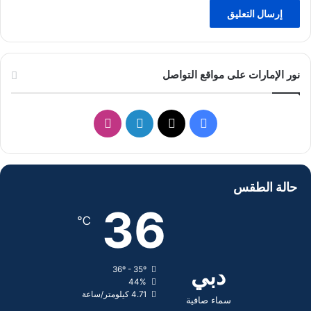
نور الإمارات على مواقع التواصل
ف
ل
ا
ي
X
ي
ن
س
ن
س
حالة الطقس
ب
ك
ت
36
℃
و
د
ق
ك
إ
ر
دبي
36º - 35º
44%
ن
ا
4.71 كيلومتر/ساعة
سماء صافية