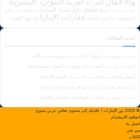
الموارد البشرية
والأعمال
المرأة العربية
دليل شراء السيارات
تربية الطفل
عالم
تجارب ومراجعات
عالم السيارات
عقارات الإمارات
نور كاست
المجوهرات والأحجار الكريمة
أحدث المقالات
سيارات بورش في السوق الإماراتي أسعار ومواصفات وتكاليف
اكتشف سكي دبي أسعار التذاكر وأفضل 5 أنشطة ممتعة لعائلتك
أسعار وطرازات سيارات جي إم سي في السوق الإماراتي
كل ما يخص سيارات بي إم دبليو في سوق الإمارات حالياً
سيارات تويوتا في الإمارات المواصفات والأسعار والضمان
© 2026
نور الإمارات
| نافذتك إلى محتوى ثقافي عربي متنوع.
اتفاقية الاستخدام
اتصل بنا
من نحن
الكتَاب