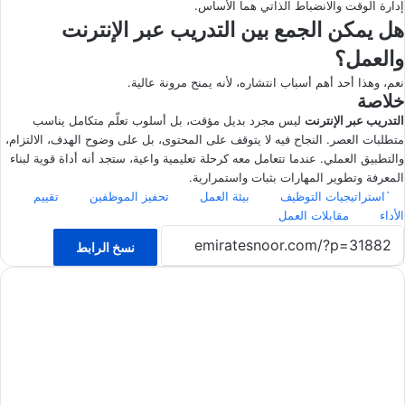
إدارة الوقت والانضباط الذاتي هما الأساس.
هل يمكن الجمع بين التدريب عبر الإنترنت
والعمل؟
نعم، وهذا أحد أهم أسباب انتشاره، لأنه يمنح مرونة عالية.
خلاصة
التدريب عبر الإنترنت
ليس مجرد بديل مؤقت، بل أسلوب تعلّم متكامل يناسب
متطلبات العصر. النجاح فيه لا يتوقف على المحتوى، بل على وضوح الهدف، الالتزام،
والتطبيق العملي. عندما تتعامل معه كرحلة تعليمية واعية، ستجد أنه أداة قوية لبناء
المعرفة وتطوير المهارات بثبات واستمرارية.
`استراتيجيات التوظيف
بيئة العمل
تحفيز الموظفين
تقييم
الأداء
مقابلات العمل
نسخ الرابط