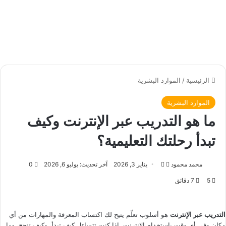
الرئيسية
/
الموارد البشرية
الموارد البشرية
ما هو التدريب عبر الإنترنت وكيف
تبدأ رحلتك التعليمية؟
محمد محمود
ت
أ
يناير 3, 2026
آخر تحديث: يوليو 6, 2026
0
ا
ر
5
7 دقائق
ب
س
ع
ل
ع
ب
التدريب عبر الإنترنت
هو أسلوب تعلّم يتيح لك اكتساب المعرفة والمهارات من أي
ل
ر
مكان وفي أي وقت باستخدام الإنترنت. إذا كنت تتساءل كيف تبدأ، وكيف تنجح، وما