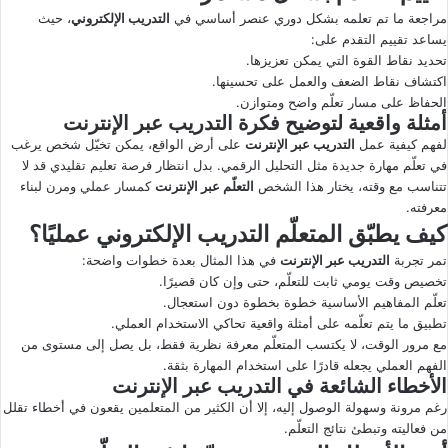
مراجعة ما تم تعلمه بشكل دوري عنصر أساسي في
التدريب الإلكتروني
، حيث
يساعد تقييم التقدم على:
تحديد نقاط القوة التي يمكن تعزيزها.
اكتشاف نقاط الضعف والعمل على تحسينها.
الحفاظ على مسار تعلّم واضح ومتوازن.
أمثلة واقعية لتوضيح فكرة التدريب عبر الإنترنت
لفهم كيفية عمل
التدريب عبر الإنترنت
على أرض الواقع، يمكن تخيّل شخص يرغب
في تعلّم مهارة جديدة مثل التحليل الرقمي. بدل انتظار فرصة تعليم تقليدي قد لا
تتناسب مع وقته، يختار هذا الشخص
التعلّم عبر الإنترنت
كمسار عملي ومرن لبناء
معرفته.
كيف يطبّق المتعلّم التدريب الإلكتروني عمليًا؟
تمر تجربة
التدريب عبر الإنترنت
في هذا المثال بعدة خطوات واضحة:
تخصيص وقت يومي ثابت للتعلّم، حتى وإن كان قصيرًا.
تعلّم المفاهيم الأساسية خطوة بخطوة دون استعجال.
تطبيق ما يتم تعلّمه على أمثلة واقعية تحاكي الاستخدام العملي.
مع مرور الوقت، لا يكتسب المتعلّم معرفة نظرية فقط، بل يصل إلى مستوى من
الفهم العملي يجعله قادرًا على استخدام المهارة بثقة.
الأخطاء الشائعة في التدريب عبر الإنترنت
رغم مرونة وسهولة الوصول إليه، إلا أن الكثير من المتعلمين يقعون في أخطاء تقلل
من فعاليته وتبطئ نتائج التعلّم.