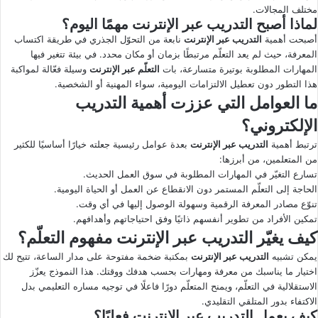
مختلف المجالات.
لماذا أصبح التدريب عبر الإنترنت مهمًا اليوم؟
أصبحت أهمية
التدريب عبر الإنترنت
نابعة من التحوّل الجذري في طريقة اكتساب
المعرفة، حيث لم يعد التعلّم مرتبطًا بزمان أو مكان محدد. في بيئة تتغير فيها
المهارات المطلوبة بوتيرة متسارعة، بات
التعلّم عبر الإنترنت
وسيلة فعّالة لمواكبة
هذا التطور دون تعطيل الالتزامات اليومية، سواء المهنية أو الشخصية.
ما العوامل التي عززت أهمية التدريب
الإلكتروني؟
ترتبط أهمية
التدريب عبر الإنترنت
بعدة عوامل رئيسية جعلته خيارًا أساسيًا للكثير
من المتعلمين، من أبرزها:
تسارع التغيّر في المهارات المطلوبة في سوق العمل الحديث.
الحاجة إلى التعلّم المستمر دون الانقطاع عن العمل أو الحياة اليومية.
تنوّع مصادر المعرفة الرقمية وسهولة الوصول إليها في أي وقت.
تمكين الأفراد من تطوير أنفسهم ذاتيًا وفق احتياجاتهم وأهدافهم.
كيف يغيّر التدريب عبر الإنترنت مفهوم التعلّم؟
يمكن تشبيه
التدريب عبر الإنترنت
بمكتبة ضخمة مفتوحة على مدار الساعة، تتيح لك
اختيار ما يناسبك من معرفة ومهارات بحسب هدفك ووقتك. هذا النموذج يعزّز
الاستقلالية في التعلّم، ويمنح المتعلّم دورًا فاعلًا في توجيه مساره التعليمي بدل
الاكتفاء بدور المتلقي التقليدي.
كيف يعمل التدريب عبر الإنترنت فعليًا؟