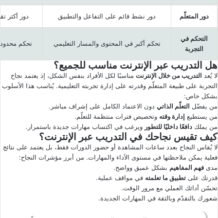
دور المتعلّم
دور نشط قائم على التفاعل والتطبيق
دور أكثر تق
التحكم في
تحكم أكبر في المحتوى والمسار التعليمي
تحكم محدود 
التجربة
هل التدريب عبر الإنترنت مناسب للجميع؟
لا يُعد
التدريب من خلال الإنترنت
مناسبًا لكل الأفراد بنفس الشكل، إذ يعتمد نجاح
التجربة على طبيعة المتعلّم وقدرته على إدارة تجربته التعليمية. يُناسب هذا الأسلوب
بشكل خاص:
من يفضّل
التعلّم الذاتي
دون الاعتماد الكامل على إشراف مباشر.
من يستطيع
إدارة وقته
وتخصيص فترات منتظمة للتعلّم.
من يملك
دافعًا داخليًا للتطور
ويرغب في اكتساب مهارات جديدة باستمرار.
كيف تقيس نجاحك في التدريب عبر الإنترنت؟
لا يُقاس النجاح بعدد ساعات المشاهدة أو حضور الدورات فقط، بل يعتمد على نتائج
فعلية يمكن ملاحظتها في مستوى الأداء والمهارات. من أبرز مؤشرات النجاح:
مدى
فهم المفاهيم
بشكل عميق وواضح.
قدرتك على
تطبيق ما تعلمته
في مواقف عملية.
تحسّن أدائك العملي مع مرور الوقت.
شعورك بالتقدّم وبالثقة في المهارات الجديدة.