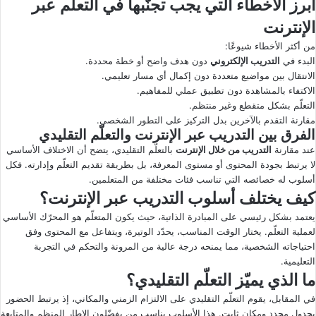
أبرز الأخطاء التي يجب تجنّبها في التعلّم عبر
الإنترنت
من أكثر الأخطاء شيوعًا:
البدء في
التدريب الإلكتروني
دون هدف واضح أو خطة محددة.
الانتقال بين مواضيع متعددة دون إكمال أي مسار تعليمي.
الاكتفاء بالمشاهدة دون تطبيق عملي للمفاهيم.
التعلّم بشكل متقطع وغير منتظم.
مقارنة التقدم بالآخرين بدل التركيز على التطور الشخصي.
الفرق بين التدريب عبر الإنترنت والتعلّم التقليدي
عند مقارنة
التدريب من خلال الإنترنت
بالتعلّم التقليدي، يتضح أن الاختلاف الأساسي
لا يرتبط بجودة المحتوى أو مستوى المعرفة، بل بطريقة تقديم التعلّم وإدارته. فكل
أسلوب له خصائصه التي تناسب فئات مختلفة من المتعلمين.
كيف يختلف أسلوب التدريب عبر الإنترنت؟
يعتمد بشكل رئيسي على المبادرة الذاتية، حيث يكون المتعلّم هو المحرّك الأساسي
لعملية التعلّم. يختار الوقت المناسب، يحدّد الوتيرة، ويتفاعل مع المحتوى وفق
احتياجاته الشخصية، مما يمنحه درجة عالية من المرونة والتحكم في التجربة
التعليمية.
ما الذي يميّز التعلّم التقليدي؟
في المقابل، يقوم التعلّم التقليدي على الالتزام الزمني والمكاني، إذ يرتبط الحضور
بجدول محدد ومكان ثابت. هذا الأسلوب يناسب من يفضّلون الإطار المنظم والمتابعة