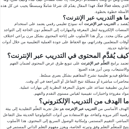
الذي يجعله فعالًا فعلًا، فهذا المقال يقدّم لك شرحًا شاملًا ومبسطًا يجيب عن كل هذه
ى
ي
الأسئلة خطوة بخطوة.
X
د
ما هو التدريب عبر الإنترنت؟
ا
يُقصد بـ
التدريب عبر الإنترنت
أنه نموذج تعليمي رقمي يعتمد على استخدام
إ
المنصات الإلكترونية لنقل المعرفة والمهارات إلى المتعلّم دون الحاجة إلى التواجد
ل
في مكان محدد. يركّز هذا الأسلوب على إتاحة المحتوى بشكل مرن يراعي اختلاف
ك
أوقات المتعلمين وقدراتهم، مع الحفاظ على جودة العملية التعليمية من خلال أدوات
تفاعلية حديثة.
ت
كيف يُقدَّم المحتوى في التدريب عبر الإنترنت؟
ر
و
تعتمد برامج
التعلّم عبر الإنترنت
على تنويع طرق عرض المحتوى لضمان الفهم
ن
والاستيعاب، ومن أبرز هذه الصيغ:
مقاطع فيديو تعليمية تشرح المفاهيم بشكل بصري مبسّط.
ي
محاضرات مباشرة أو مسجّلة تتيح التفاعل أو المراجعة في أي وقت.
ا
تمارين تطبيقية تساعد على تحويل المعرفة النظرية إلى مهارات عملية.
مواد مقروءة واختبارات تقييمية لقياس مستوى التقدم والفهم.
ما الهدف من التدريب الإلكتروني؟
الهدف الأساسي من
التدريب عبر الإنترنت
هو نقل تجربة التعلّم التقليدية إلى بيئة
رقمية أكثر مرونة وكفاءة، مع الاستفادة من أدوات التكنولوجيا الحديثة مثل التفاعل
المباشر، التقييم المستمر، وإمكانية الوصول السريع إلى المحتوى. هذا الأسلوب
يتيح للمتعلّم التعلم وفق وتيرته الخاصة، ويعزز مفهوم التعلم الذاتي المستمر في