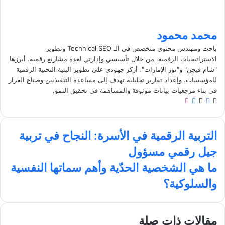
محمد محمود
باحث ومهندس محتوى متخصص في الـ Technical SEO وتطوير
الاستراتيجيات الرقمية. من خلال تأسيسي وإدارتي لعدة مشاريع رقمية، أبرزها
"شام فيجن" و"نور الإمارات"، أركز جهودي على تطوير البنية التحتية الرقمية
للمؤسسات، وإعداد تقارير تحليلية تهدف إلى مساعدة التنفيذيين وصناع القرار
في بناء مرجعيات بيانات موثوقة والمساهمة في تحقيق النمو.
م
ف
ل
ا
و
ي
X
ي
ن
ق
س
ن
س
ا
ع
ب
ك
ت
التربية الرقمية في الأسرة: النجاح في تربية
ل
ا
و
د
ق
جيل رقمي مسؤول
ت
ل
ك
إ
ر
ر
و
ن
ا
م
ما هي الشخصية الحدّية وأهم سماتها النفسية
ب
ي
م
ا
والسلوكية؟
ي
ب
ه
ة
ي
ا
ا
ل
ل
مقالات ذات صلة