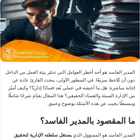
X
د
ا
إ
ل
ك
ت
ر
و
ن
ي
المدير الفاسد هو أحد أخطر العوامل التي تدمّر بيئة العمل من الداخل
ا
دون أن تُلاحظ سريعًا. في السطور الأولى، يبحث القارئ عادة عن
إجابة مباشرة: هل ما أعيشه في عملي يُعد فسادًا إداريًا؟ وكيف أميّز
بين الإدارة السيئة والفساد الحقيقي؟ هذا المقال يقدّم شرحًا شاملًا
ومبسطًا يجيب عن هذه الأسئلة بوضوح وعمق.
ما المقصود بالمدير الفاسد؟
المدير الفاسد هو المسؤول الذي
يستغل سلطته الإدارية لتحقيق