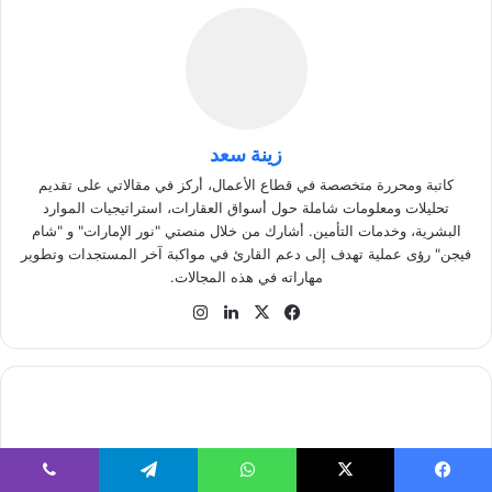
زينة سعد
كاتبة ومحررة متخصصة في قطاع الأعمال، أركز في مقالاتي على تقديم
تحليلات ومعلومات شاملة حول أسواق العقارات، استراتيجيات الموارد
البشرية، وخدمات التأمين. أشارك من خلال منصتي "نور الإمارات" و "شام
فيجن" رؤى عملية تهدف إلى دعم القارئ في مواكبة آخر المستجدات وتطوير
مهاراته في هذه المجالات.
في
‫X
لينك
انس
سب
دإن
تقر
وك
ام
ا
ل
ب
ع
د