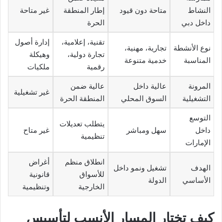
النشاط
متاحة دون قيود
إطار المنطقة
غير متاحة
داخل دبي
الحرة
تقنية، إعلامية،
إدارة أصول
نوع الأنشطة
تجارية، مهنية،
تجارة دولية،
وهيكلة
المناسبة
خدمية متنوعة
رقمية
ملكيات
المرونة
عالية داخل
عالية ضمن
غير تشغيلية
التشغيلية
السوق المحلي
المنطقة الحرة
التوسع
يتطلب تعديلات
داخل
سهل ومباشر
غير متاح
تنظيمية
الإمارات
انطلاق منظم
أغراض
الهدف
تشغيل ونمو داخل
للأسواق
قانونية
الأساسي
الدولة
الخارجية
وتنظيمية
كيف تختار المسار الأنسب لتأسيس