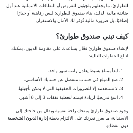
للطوارئ، ما يجعلهم يلجؤون للقروض أو البطاقات الائتمانية عند أول
ضائقة مالية. لذلك، بناء صندوق للطوارئ ليس رفاهية أو خيارًا
إضافيًا، بل ضرورة مالية تُوفر لك الأمان والاستقرار.
كيف تبني صندوق طوارئ؟
لإنشاء صندوق طوارئ فعّال يساعدك على مقاومة الديون، يمكنك
اتباع الخطوات التالية:
ابدأ بمبلغ بسيط يعادل راتب شهر واحد.
ضع المبلغ في حساب منفصل عن حسابك الأساسي.
لا تستخدمه إلا للضرورات الحقيقية التي لا يمكن تأجيلها.
اسعَ تدريجيًا لزيادة قيمته لتغطية نفقات 3 إلى 6 أشهر.
وجود صندوق طوارئ يمنحك راحة نفسية ويقلل من حاجتك إلى
الاستدانة، ما يعزز قدرتك على الالتزام بخطة
إدارة الديون الشخصية
دون انقطاع.