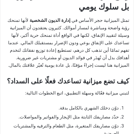
بل سلوك يومي
تمثل الميزانية حجر الأساس في
إدارة الديون الشخصية
لأنها تمنحك
رؤية واضحة ومباشرة لمسار أموالك. كثيرون يعتقدون أن الميزانية
وسيلة لتقييد الإنفاق، لكنها في الواقع أداة تمنحك حرية أكبر، لأنها
تساعدك على الإنفاق بوعي ودون الإضرار بمستقبلك المالي. عندما
تفهم تمامًا أين تذهب كل درهم، تستطيع إعادة توزيع نفقاتك لتخدم
أهدافك بدل أن تُهدَر في فوائد الديون أو مشتريات غير ضرورية.
الميزانية هنا ليست إجراءً مؤقتًا، بل عادة يومية تُغيّر علاقتك بالمال.
كيف تضع ميزانية تساعدك فعلًا على السداد؟
لتبني ميزانية فعّالة وسهلة التطبيق، اتبع الخطوات التالية:
دوّن دخلك الشهري بالكامل بدقة.
حدّد مصاريفك الثابتة مثل الإيجار والفواتير والمواصلات.
دوّن مصاريفك المتغيرة، مثل الطعام والترفيه والمشتريات
العرضية.