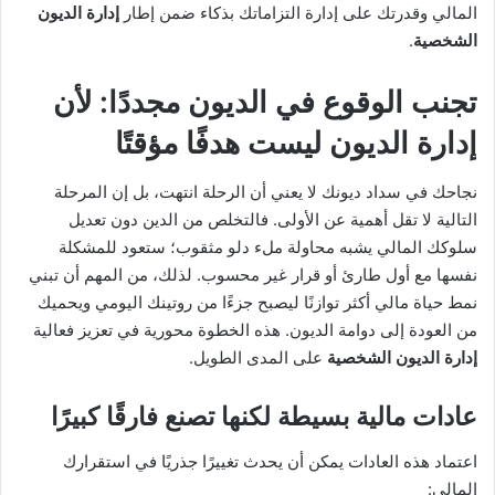
المالي وقدرتك على إدارة التزاماتك بذكاء ضمن إطار
إدارة الديون
الشخصية
.
تجنب الوقوع في الديون مجددًا: لأن
إدارة الديون ليست هدفًا مؤقتًا
نجاحك في سداد ديونك لا يعني أن الرحلة انتهت، بل إن المرحلة
التالية لا تقل أهمية عن الأولى. فالتخلص من الدين دون تعديل
سلوكك المالي يشبه محاولة ملء دلو مثقوب؛ ستعود للمشكلة
نفسها مع أول طارئ أو قرار غير محسوب. لذلك، من المهم أن تبني
نمط حياة مالي أكثر توازنًا ليصبح جزءًا من روتينك اليومي ويحميك
من العودة إلى دوامة الديون. هذه الخطوة محورية في تعزيز فعالية
إدارة الديون الشخصية
على المدى الطويل.
عادات مالية بسيطة لكنها تصنع فارقًا كبيرًا
اعتماد هذه العادات يمكن أن يحدث تغييرًا جذريًا في استقرارك
المالي: