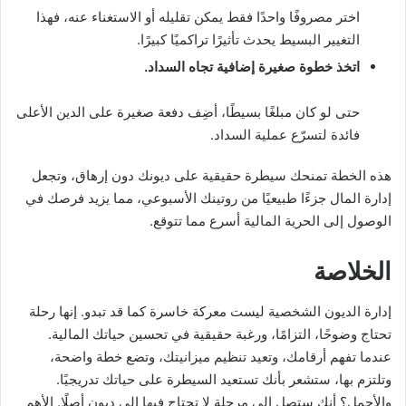
اختر مصروفًا واحدًا فقط يمكن تقليله أو الاستغناء عنه، فهذا
التغيير البسيط يحدث تأثيرًا تراكميًا كبيرًا.
اتخذ خطوة صغيرة إضافية تجاه السداد.
حتى لو كان مبلغًا بسيطًا، أضِف دفعة صغيرة على الدين الأعلى
فائدة لتسرّع عملية السداد.
هذه الخطة تمنحك سيطرة حقيقية على ديونك دون إرهاق، وتجعل
إدارة المال جزءًا طبيعيًا من روتينك الأسبوعي، مما يزيد فرصك في
الوصول إلى الحرية المالية أسرع مما تتوقع.
الخلاصة
إدارة الديون الشخصية ليست معركة خاسرة كما قد تبدو. إنها رحلة
تحتاج وضوحًا، التزامًا، ورغبة حقيقية في تحسين حياتك المالية.
عندما تفهم أرقامك، وتعيد تنظيم ميزانيتك، وتضع خطة واضحة،
وتلتزم بها، ستشعر بأنك تستعيد السيطرة على حياتك تدريجيًا.
والأجمل؟ أنك ستصل إلى مرحلة لا تحتاج فيها إلى ديون أصلًا. الأهم