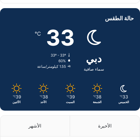
ي
X
ي
ن
س
ن
س
حالة الطقس
ب
ك
ت
33
℃
و
د
ق
ك
إ
ر
دبي
33º - 33º
60%
ن
ا
1.55 كيلومتر/ساعة
سماء صافية
م
39
38
39
38
33
℃
℃
℃
℃
℃
الخميس
الجمعة
السبت
الأحد
الأثنين
الأخيرة
الأشهر