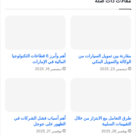
مقالات ذات صلة
ا
ي
ج
ا
و
ل
ا
م
ل
و
ذ
ا
ا
ر
ك
د
ر
ا
مقارنة بين تمويل السيارات من
أهم وأبرز 6 قطاعات التكنولوجيا
ة
ل
الوكالة والتمويل البنكي
المالية في الإمارات
؟
ب
ديسمبر 23, 2025
ديسمبر 16, 2025
ش
ر
ي
ة
ف
ي
د
ع
طرق التعامل مع الابتزاز من خلال
أهم أسباب فشل الشركات في
م
التقييمات السلبية
الظهور على جوجل
ا
نوفمبر 26, 2025
نوفمبر 21, 2025
ل