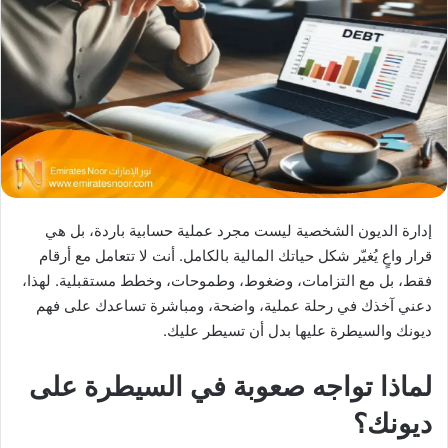
X
د
ا
إ
ل
ك
ت
ر
و
ن
ي
إدارة الديون الشخصية ليست مجرد عملية حسابية باردة، بل هي
ا
قرار واعٍ يُغيّر شكل حياتك المالية بالكامل. أنت لا تتعامل مع أرقام
فقط، بل مع التزامات، وضغوط، وطموحات، وخطط مستقبلية. لهذا،
دعني آخذك في رحلة عملية، واضحة، ومباشرة تساعدك على فهم
ديونك والسيطرة عليها بدل أن تسيطر عليك.
لماذا تواجه صعوبة في السيطرة على
ديونك؟