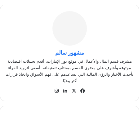
مشهور سالم
مشرف قسم المال والأعمال في موقع نور الإمارات، أقدم تحليلات اقتصادية
موثوقة وأشرف على محتوى القسم بمختلف تصنيفاته. أسعى لتزويد القراء
بأحدث الأخبار والرؤى المالية التي تساعدهم على فهم الأسواق واتخاذ قرارات
أكثر وعيًا.
في
‫X
لينك
انس
سب
دإن
تقر
وك
ام
ك
ي
ف
ت