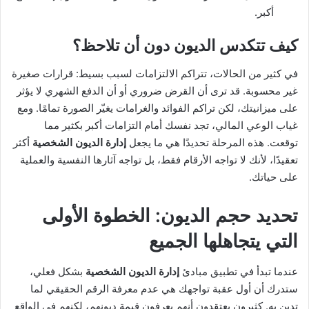
أكبر.
كيف تتكدس الديون دون أن تلاحظ؟
في كثير من الحالات، تتراكم الالتزامات لسبب بسيط: قرارات صغيرة
غير محسوبة. قد ترى أن القرض ضروري أو أن الدفع الشهري لا يؤثر
على ميزانيتك، لكن تراكم الفوائد والغرامات يغيّر الصورة تمامًا. ومع
غياب الوعي المالي، تجد نفسك أمام التزامات أكبر بكثير مما
توقعت. هذه المرحلة تحديدًا هي ما يجعل
إدارة الديون الشخصية
أكثر
تعقيدًا، لأنك لا تواجه الأرقام فقط، بل تواجه آثارها النفسية والعملية
على حياتك.
تحديد حجم الديون: الخطوة الأولى
التي يتجاهلها الجميع
عندما تبدأ في تطبيق مبادئ
إدارة الديون الشخصية
بشكل فعلي،
ستدرك أن أول عقبة تواجهك هي عدم معرفة الرقم الحقيقي لما
تدين به. كثيرون يعتقدون أنهم يعرفون قيمة ديونهم، لكنهم في الواقع