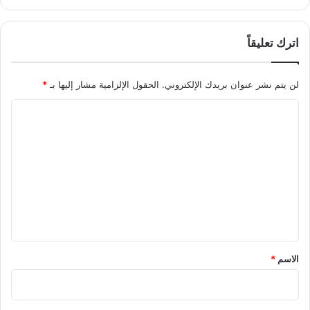
ش
ر
ك
اترك تعليقاً
ا
ت
ا
لن يتم نشر عنوان بريدك الإلكتروني.
الحقول الإلزامية مشار إليها بـ
*
ل
ا
إ
م
ل
ا
ت
ر
ا
ع
ت
ل
ي
ي
ة
ق
*
الاسم
*