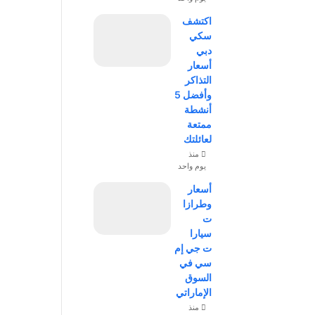
اكتشف
سكي
دبي
أسعار
التذاكر
وأفضل 5
أنشطة
ممتعة
لعائلتك
منذ
يوم واحد
أسعار
وطرازا
ت
سيارا
ت جي إم
سي في
السوق
الإماراتي
منذ