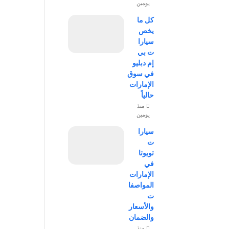
يومين
كل ما
يخص
سيارا
ت بي
إم دبليو
في سوق
الإمارات
حالياً
منذ
يومين
سيارا
ت
تويوتا
في
الإمارات
المواصفا
ت
والأسعار
والضمان
منذ