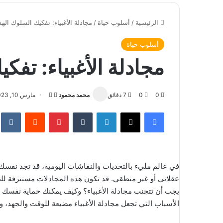
الرئيسية
/
أسلوب حياة
/
مجادلة الأغبياء: تفكيك السلوك الهد
أسلوب حياة
مجادلة الأغبياء: تفك
0
0
7 دقائق
محمد محمود
ت
أ
مارس 10, 2023
ا
ر
فيسبوك
‫X
لينكدإن
‏Tumblr
بينتيريست
‏Reddit
‏te
ب
س
ع
ل
ع
ب
ل
ر
في عالم مليء بالتحديات والنقاشات اليومية، قد تجد نف
ى
ي
عقلاني أو غير منطقي. قد تكون هذه المجادلات مستنزفة للط
X
د
يجب أن تتجنب مجادلة الأغبياء؟ وكيف يمكنك حماية نفسك
ا
إ
الأسباب التي تجعل مجادلة الأغبياء مضيعة للوقت والجهد، 
ل