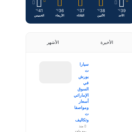
41
36
37
38
39
℃
℃
℃
℃
℃
الأحد
الأثنين
الثلاثاء
الأربعاء
الخميس
الأخيرة
الأشهر
سيارا
ت
بورش
في
السوق
الإماراتي
أسعار
ومواصفا
ت
وتكاليف
منذ
يوم واحد