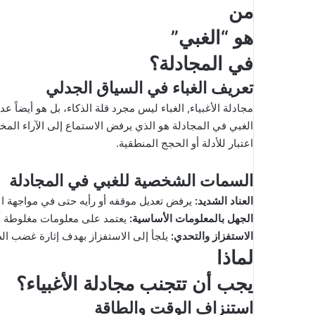
ك
من
ت
هو “الغبي”
ر
و
في المجادلة؟
ن
تعريف الغباء في السياق الجدلي
ي
ا
مجادلة الأغبياء, الغباء ليس مجرد قلة الذكاء، بل هو أيضاً 
الغبي في المجادلة هو الذي يرفض الاستماع إلى الآراء الم
اعتبار للأدلة أو الحجج المنطقية.
السمات الشخصية للغبي في المجادلة
العناد الشديد
:
يرفض تعديل موقفه أو رأيه حتى في مواجهة الأد
الجهل بالمعلومات الأساسية
:
يعتمد على معلومات مغلوطة أو 
الاستفزاز والتحدي
:
يلجأ إلى الاستفزاز بهدف إثارة غضب الط
لماذا
يجب أن تتجنب مجادلة الأغبياء؟
استنزاف الوقت والطاقة