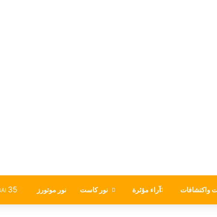
35
ت واكتشافات
آراء مؤثرة
نور كاست
نور موتورز
AI