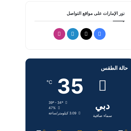
نور الإمارات على مواقع التواصل
ف
ل
ا
ي
X
ي
ن
س
ن
س
حالة الطقس
ب
ك
ت
35
و
د
ق
℃
ك
إ
ر
دبي
39º - 34º
ن
ا
47%
3.09 كيلومتر/ساعة
م
سماء صافية