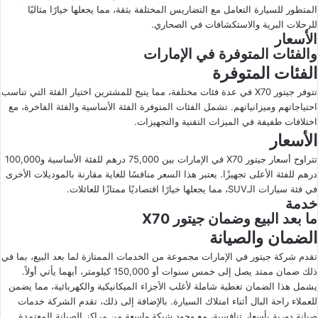
المتطور للسيارة التعامل مع التضاريس المختلفة بثقة، مما يجعلها خيارًا مثاليًا
للرحلات البرية والاستكشافات في الصحاري.
الأسعار
والفئات المتوفرة في الإمارات
الفئات المتوفرة
تتوفر جيتور X70 في عدة فئات مختلفة، مما يتيح للمشترين اختيار الفئة التي تناسب
احتياجاتهم وميزانياتهم. تشمل الفئات المتوفرة الفئة الأساسية والفئة الفاخرة، مع
اختلافات طفيفة في الميزات التقنية والتجهيزات.
الأسعار
تتراوح أسعار جيتور X70 في الإمارات بين 75,000 درهم للفئة الأساسية و100,000
درهم للفئة الأعلى تجهيزًا. يعتبر هذا السعر منافسًا للغاية مقارنة بالموديلات الأخرى
في فئة سيارات الـSUV، مما يجعلها خيارًا اقتصاديًا ممتازًا للعائلات.
خدمة
ما بعد البيع وضمان جيتور X70
الضمان والصيانة
تقدم شركة جيتور في الإمارات مجموعة من الخدمات الممتازة لما بعد البيع، بما في
ذلك ضمان ممتد يصل إلى خمس سنوات أو 150,000 كيلومتر، أيهما يأتي أولاً.
يشمل هذا الضمان تغطية شاملة لأغلب الأجزاء الميكانيكية والكهربائية، مما يضمن
للعملاء راحة البال أثناء امتلاك السيارة. بالإضافة إلى ذلك، تقدم الشركة خدمات
صيانة دورية بأسعار تنافسية، مع وجود شبكة واسعة من مراكز الصيانة المعتمدة