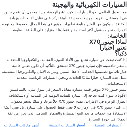
السيارات الكهربائية والهجينة
مع التحول العالمي نحو السيارات الكهربائية والهجينة، من المحتمل أن تقدم جيتور
في المستقبل القريب موديلات صديقة للبيئة تركز على تقليل الانبعاثات وزيادة
الكفاءة. سيكون من المثير متابعة تطورات جيتور في هذا المجال، خصوصًا مع توجه
الإمارات نحو مستقبل أكثر استدامة واعتمادها المتزايد على الطاقة النظيفة.
الخاتمة:
لماذا جيتور X70
تعتبر اختياراً
ذكياً؟
إذا كنت تبحث عن سيارة تجمع بين الأداء القوي، الفخامة، والتكنولوجيا المتقدمة
بأسعار تنافسية، فإن سيارة جيتور X70 تستحق بالتأكيد أن تكون ضمن قائمة
خياراتك. مع تصميمها الجذاب، أداءها المميز، وميزات الأمان والتكنولوجيا المتقدمة،
تمثل هذه السيارة خيارًا مثاليًا للعائلات ومحبي السيارات الرياضية متعددة
الاستخدامات.
تتميز جيتور X70 بتوفير قيمة ممتازة مقابل السعر في سوق مليء بالمنافسين
الأقوياء. سواء كنت بحاجة إلى سيارة للقيادة اليومية في المدينة أو لاستكشاف
الطرق الوعرة في الإمارات، تقدم جيتور X70 حلاً مريحًا وعمليًا بسعر معقول.
إن اقتناء جيتور X70 في الإمارات لا يعني فقط الحصول على سيارة، بل يعني أيضًا
الاستفادة من خدمات ما بعد البيع الممتازة والضمان الشامل الذي يعزز من ثقة
العملاء في جودة السيارة.
`السيارات الصينية
أسعار السيارات الصينية
أشهر ماركات السيارات