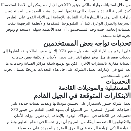
من خلال استبيانات وآراء مالكي جيتور X70 في الإمارات، يمكن أن نلاحظ استحسانًا
كبيرًا لتجربة القيادة والميزات التي تقدمها السيارة. يشيد العديد من المستخدمين
بالراحة التي توفرها السيارة أثناء القيادة، بالإضافة إلى الأداء القوي على الطرق
السريعة والطرق الوعرة. كما أن التكنولوجيا المتقدمة والأنظمة الترفيهية تلقت
تقييمات إيجابية، حيث وجد المستخدمون أن هذه الأنظمة سهلة الاستخدام وتوفر
تجربة قيادة ممتعة.
تحديات تواجه بعض المستخدمين
على الرغم من الآراء الإيجابية حول جيتور X70، إلا أن بعض المالكين قد أشاروا إلى
تحديات صغيرة، مثل توفر قطع الغيار في بعض الأحيان أو تكلفة بعض خدمات
الصيانة مقارنة بالسيارات الأخرى. لكن مع توسع شبكة مراكز الصيانة وخدمات ما
بعد البيع في الإمارات، تعمل الشركة على حل هذه التحديات تدريجيًا لضمان تجربة
أفضل للمستخدمين.
التحسينات
المستقبلية والموديلات القادمة
الابتكارات المتوقعة في الجيل القادم
تعمل شركة جيتور باستمرار على تحسين موديلاتها وتقديم تقنيات جديدة تلبي
احتياجات السوق المتغيرة. من المتوقع أن يشهد الجيل القادم من جيتور X70
تحسينات في الكفاءة في استهلاك الوقود، بالإضافة إلى تعزيز ميزات الأمان
والتكنولوجيا المتقدمة. أيضًا، من المرجح أن نرى تحسنًا في نظام التعليق ونظام
القيادة الذكي لزيادة الراحة على الطرق الوعرة والممهدة على حد سواء.