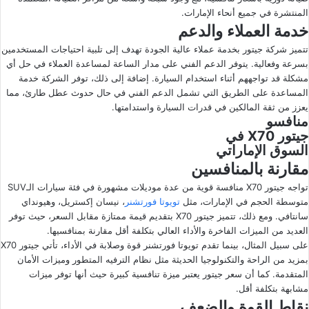
المنتشرة في جميع أنحاء الإمارات.
خدمة العملاء والدعم
تتميز شركة جيتور بخدمة عملاء عالية الجودة تهدف إلى تلبية احتياجات المستخدمين
بسرعة وفعالية. يتوفر الدعم الفني على مدار الساعة لمساعدة العملاء في حل أي
مشكلة قد تواجههم أثناء استخدام السيارة. إضافة إلى ذلك، توفر الشركة خدمة
المساعدة على الطريق التي تشمل الدعم الفني في حال حدوث عطل طارئ، مما
يعزز من ثقة المالكين في قدرات السيارة واستدامتها.
منافسو
جيتور X70 في
السوق الإماراتي
مقارنة بالمنافسين
تواجه جيتور X70 منافسة قوية من عدة موديلات مشهورة في فئة سيارات الـSUV
متوسطة الحجم في الإمارات، مثل
تويوتا فورتشنر
، نيسان إكستريل، وهيونداي
سانتافي. ومع ذلك، تتميز جيتور X70 بتقديم قيمة ممتازة مقابل السعر، حيث توفر
العديد من الميزات الفاخرة والأداء العالي بتكلفة أقل مقارنة بمنافسيها.
على سبيل المثال، بينما تقدم تويوتا فورتشنر قوة وصلابة في الأداء، تأتي جيتور X70
بمزيد من الراحة والتكنولوجيا الحديثة مثل نظام الترفيه المتطور وميزات الأمان
المتقدمة. كما أن سعر جيتور يعتبر ميزة تنافسية كبيرة حيث أنها توفر ميزات
مشابهة بتكلفة أقل.
نقاط القوة والضعف