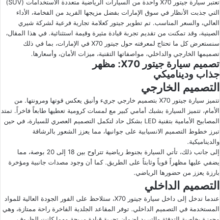
ل
ر
تعتبر سيارة جيتور X70 واحدة من السيارات الرياضية متعددة الاستخدامات (SUV)
التي جذبت الأنظار في سوق الإمارات بفضل مزيجها الفريد من الفخامة، الأداء
ى
ي
العالي، والسعر المناسب. تم تطوير جيتور كعلامة تجارية فرعية لشركة شيري
X
د
الصينية، وقد تمكنت من تقديم تجربة قيادة مثيرة وقيمة استثنائية. في هذا المقال،
ا
سنستعرض كل ما تحتاج لمعرفته حول جيتور X70 في الإمارات، بما في ذلك
إ
تصميمها الخارجي والداخلي، مواصفاتها التقنية، ميزات الأمان، وأسعارها.
ل
تصميم سيارة جيتور X70: مظهر
جذاب وديناميكي
ك
ت
التصميم الخارجي
ر
تتميز سيارة جيتور X70 بتصميم خارجي جريء وأنيق يعكس قوتها ومرونتها. من
و
الأمام، تتميز السيارة بشبك أمامي كبير مع لمسات كرومية تعطيها طابعاً فاخراً. تمتد
ن
المصابيح الأمامية بتقنية LED بشكل حاد لتكمل التصميم العصري للسيارة، في حين
تبرز خطوط التصميم الانسيابية على جوانبها، مما يعزز الشعور بالرشاقة
ي
والديناميكية.
ا
إلى جانب ذلك، تأتي السيارة بجنوط رياضية تتراوح بين 18 إلى 20 بوصة، مما
يضفي عليها مظهراً قوياً وثابتاً على الطريق. كما أن وجود مصدات جانبية ومؤخرة
بارزة يعزز من حضورها الرياضي.
التصميم الداخلي
عندما تدخل إلى داخل سيارة جيتور X70، ستلاحظ على الفور الجودة العالية للمواد
المستخدمة في التصميم الداخلي. توفر المقاعد الجلدية الفاخرة راحة ممتازة، وهي
مجهزة بخاصية التدفئة والتبريد لضمان تجربة قيادة مريحة مهما كانت الظروف