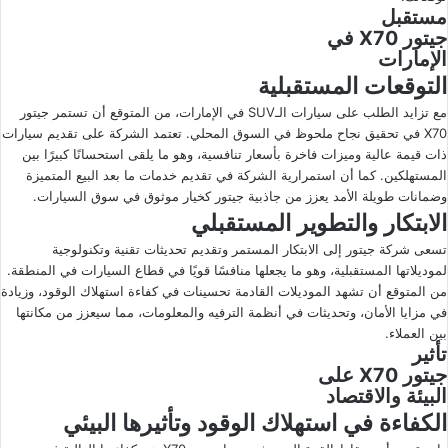
مستقبل
جيتور X70 في
الإمارات
التوقعات المستقبلية
مع تزايد الطلب على سيارات الـSUV في الإمارات، من المتوقع أن تستمر جيتور
X70 في تحقيق نجاح ملحوظ في السوق المحلي. تعتمد الشركة على تقديم سيارات
ذات قيمة عالية وميزات فاخرة بأسعار تنافسية، وهو ما يلقى استحسانًا كبيرًا بين
المستهلكين. كما أن استمرارية الشركة في تقديم خدمات ما بعد البيع المتميزة
وضمانات طويلة الأمد يعزز من جاذبية جيتور كخيار موثوق في سوق السيارات.
الابتكار والتطوير المستقبلي
تسعى شركة جيتور إلى الابتكار المستمر وتقديم تحديثات تقنية وتكنولوجية
لموديلاتها المستقبلية، وهو ما يجعلها منافسًا قويًا في قطاع السيارات في المنطقة.
من المتوقع أن تشهد الموديلات القادمة تحسينات في كفاءة استهلاك الوقود، وزيادة
في مزايا الأمان، وتحديثات في أنظمة الترفيه والمعلومات، مما سيعزز من مكانتها
بين العملاء.
تأثير
جيتور X70 على
البيئة والاقتصاد
الكفاءة في استهلاك الوقود وتأثيرها البيئي