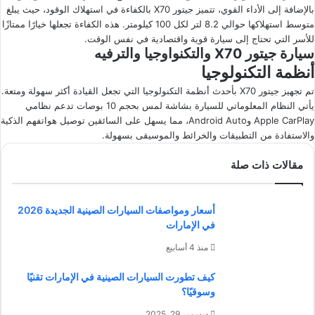
بالإضافة إلى الأداء القوي، تتميز جيتور X70 بالكفاءة في استهلاك الوقود، حيث يبلغ
متوسط استهلاكها حوالي 8.2 لتر لكل 100 كيلومتر. هذه الكفاءة تجعلها خيارًا ممتازًا
للأسر التي تحتاج إلى سيارة قوية واقتصادية في نفس الوقت.
سيارة جيتور X70 والتكنواوجيا والترفيه
أنظمة التكنولوجيا
تم تجهيز جيتور X70 بأحدث أنظمة التكنولوجيا التي تجعل القيادة أكثر سهولة ومتعة.
يأتي النظام المعلوماتي للسيارة بشاشة لمس بحجم 10 بوصات تدعم نظامي
Apple CarPlay وAndroid Auto، مما يسهل على السائقين توصيل هواتفهم الذكية
والاستفادة من التطبيقات والخرائط والموسيقى بسهولة.
مقالات ذات صلة
أسعار ومواصفات السيارات الصينية الجديدة 2026
في الإمارات
منذ 4 أسابيع
كيف تطورت السيارات الصينية في الإمارات تقنيًا
وسوقيًا؟
ديسمبر 29, 2025