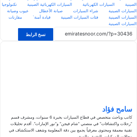
الصينية
السيارات الكهربائية
السيارات الكهربائية الصينية
تكنولوجيا
السيارات الصينية
شراء السيارات
صيانة الأعطال
عيوب وصيانة
السيارات الصينية
فئات السيارات الصينية
قيادة آمنة`
مقارنات
السيارات الصينية
نسخ الرابط
سامح فؤاد
كاتب وباحث متخصص في قطاع السيارات بخبرة 6 سنوات، ومشرف قسم
"رحلات واكتشافات" في منصتي "شام فيجن" و"نور الإمارات". أقدم تحليلات
تقنية معمقة ومحتوى معرفياً يجمع بين دقة المعلومة وشغف الاستكشاف في
مجالات المركبات، التقنية، والسفر.