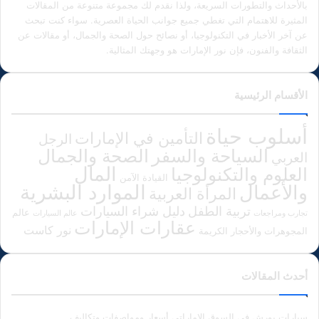
بالأحداث والتطورات السريعة، ولذا نقدم لك مجموعة متنوعة من المقالات
المثيرة للاهتمام التي تغطي جميع جوانب الحياة العصرية. سواء كنت تبحث
عن آخر الأخبار في التكنولوجيا، أو نصائح حول الصحة والجمال، أو مقالات عن
الثقافة والفنون، فإن نور الإمارات هو وجهتك المثالية.
الأقسام الرئيسية
أسلوب حياة
التأمين في الإمارات
الرجل
الصحة والجمال
السياحة والسفر
العربي
المال
العلوم والتكنولوجيا
القيادة الآمن
الموارد البشرية
والأعمال
المرأة العربية
دليل شراء السيارات
تربية الطفل
عالم
تجارب ومراجعات
عالم السيارات
عقارات الإمارات
نور كاست
المجوهرات والأحجار الكريمة
أحدث المقالات
سيارات بورش في السوق الإماراتي أسعار ومواصفات وتكاليف