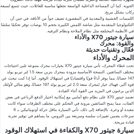
الجوية. كما أن المساحة الداخلية الواسعة تجعلها مناسبة للعائلات، حيث تتسع لسبعة
ركاب بشكل مريح.
اللمسات الخشبية والمعدنية في المقصورة تضيف جواً من الأناقة، في حين أن
التكنولوجيا المتقدمة مثل شاشة اللمس الكبيرة بحجم 10 بوصات توفر تحكمًا سلسًا
في الأنظمة المختلفة مثل نظام الملاحة ونظام الترفيه.
سيارة جيتور X70 والأداء
والقوة: محرك
فعّال وتقنيات حديثة
المحرك والأداء
تحت غطاء المحرك، تأتي سيارة جيتور X70 بخيارات محرك متنوعة تلبي احتياجات
مختلف السائقين. النسخة الأساسية مزودة بمحرك بنزين سعة 1.5 لتر تيربو يولد
147 حصانًا، مما يوفر أداءً قويًا واقتصاديًا في استهلاك الوقود. أما إذا كنت تبحث عن
قوة أكبر، فهناك خيار لمحرك سعة 2.0 لتر تيربو يولد 197 حصانًا، وهو مثالي لأولئك
الذين يرغبون في المزيد من القوة أثناء القيادة.
تعتمد جيتور X70 على نظام دفع أمامي مع إمكانية اختيار الدفع الرباعي في بعض
الفئات، مما يمنح السائقين مرونة في التحكم على مختلف الطرقات سواء كانت
معبدة أو وعرة. بالإضافة إلى ذلك، تأتي السيارة بناقل حركة أوتوماتيكي بـ 6
سرعات يضمن تغييرات سلسة وسريعة بين التروس، ما يساهم في توفير تجربة
قيادة مريحة.
سيارة جيتور X70 والكفاءة في استهلاك الوقود