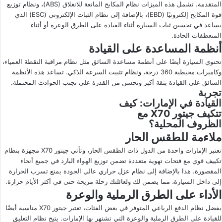
المتقدمة. تشمل هذه الميزات نظام المكابح المانعة للانغلاق (ABS)، ونظام توزيع
قوة المكابح إلكترونيًا (EBD)، بالإضافة إلى نظام الثبات الإلكتروني (ESC) الذي
يساعد في تحسين ثبات السيارة أثناء القيادة على الطرق الوعرة أو أثناء
المنعطفات الحادة.
أنظمة المساعدة على القيادة
تحتوي السيارة أيضًا على أنظمة مساعدة السائق مثل نظام مراقبة النقطة العمياء،
وكاميرات محيطية 360 درجة، ونظام تثبيت السرعة الذكي. تساعد هذه الأنظمة
السائق على القيادة بثقة أكبر وتحسن من القدرة على تجنب الحوادث المحتملة.
تجربة
القيادة في الإمارات: كيف
تتكيف جيتور X70 مع
الظروف المحلية؟
ملاءمة للطقس الحار
تعتبر الإمارات واحدة من الدول ذات الطقس الحار، وتأتي جيتور X70 مجهزة بنظام
تكييف قوي مع فتحات تهوية متعددة تضمن توزيع الهواء البارد في جميع أنحاء
المقصورة. هذا بالإضافة إلى نظام عزل حراري عالي الجودة يمنع تسرب الحرارة
إلى داخل السيارة، مما يضمن لك ولعائلتك رحلة مريحة حتى في أكثر الأيام حرارة.
الأداء على الطرق الرملية والوعرة
بفضل نظام الدفع الرباعي المتوفر في بعض الفئات، تعتبر جيتور X70 مناسبة أيضًا
للقيادة على الطرق الرملية والوعرة التي تشتهر بها الإمارات. يتيح نظام التعليق