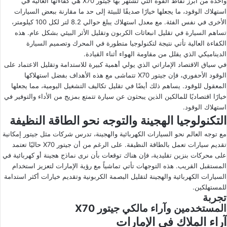
واحدة من أبرز نقاط القوة التي تشتهر بها جيتور X70 هي كفاءتها العالية في
استهلاك الوقود، ما يجعلها خيارًا صديقًا للبيئة إلى حد ما مقارنة ببعض السيارات
الأخرى في نفس الفئة. مع معدل استهلاك يبلغ حوالي 8.2 لتر لكل 100 كيلومتر،
تساهم السيارة في تقليل انبعاثات الكربون وتقليل الأثر البيئي بشكل عام. هذه
الكفاءة العالية تأتي نتيجة لتكنولوجيا متطورة في المحرك وتصميم السيارة
الديناميكي الذي يقلل من مقاومة الهواء أثناء القيادة.
في سياق الاقتصاد الإماراتي الذي يولي أهمية كبيرة للاستدامة وتقليل الاعتماد على
الوقود الأحفوري، فإن جيتور X70 تتماشى مع هذه الأهداف بفضل استهلاكها
المعقول للوقود. يساهم ذلك أيضًا في تقليل تكاليف التشغيل اليومية، مما يجعلها
خيارًا اقتصاديًا للمالكين الذين يبحثون عن سيارة تتمتع بمزيج من الأداء والتوفير في
استهلاك الوقود.
التكنولوجيا الهجينة والتوجه نحو الطاقة النظيفة
مع توجه العالم نحو السيارات الكهربائية والهجينة، تدرس شركات مثل جيتور إمكانية
تقديم سيارات تعمل بالطاقة النظيفة. على الرغم من أن جيتور X70 حاليًا تعتمد
على محركات بنزين تقليدية، فإن هناك توقعات بأن نرى نماذج هجينة أو كهربائية في
المستقبل القريب. هذه التوجهات تأتي تماشياً مع رؤية الإمارات لتعزيز استخدام
السيارات الكهربائية والهجينة لتقليل البصمة الكربونية وتقديم خيارات أكثر استدامة
للمستهلكين.
تجربة
المستخدمين وآراء مالكي جيتور X70
آراء الملاك في الإمارات