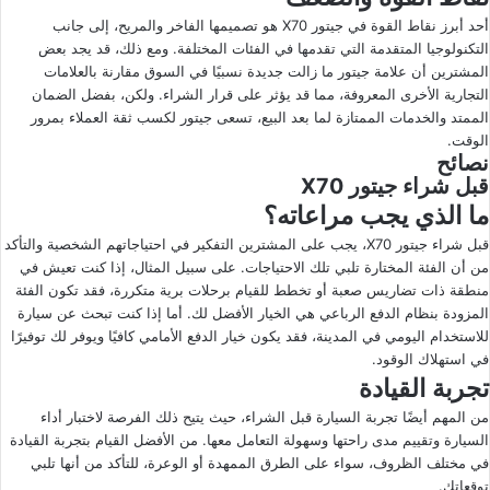
أحد أبرز نقاط القوة في جيتور X70 هو تصميمها الفاخر والمريح، إلى جانب
التكنولوجيا المتقدمة التي تقدمها في الفئات المختلفة. ومع ذلك، قد يجد بعض
المشترين أن علامة جيتور ما زالت جديدة نسبيًا في السوق مقارنة بالعلامات
التجارية الأخرى المعروفة، مما قد يؤثر على قرار الشراء. ولكن، بفضل الضمان
الممتد والخدمات الممتازة لما بعد البيع، تسعى جيتور لكسب ثقة العملاء بمرور
الوقت.
نصائح
قبل شراء جيتور X70
ما الذي يجب مراعاته؟
قبل شراء جيتور X70، يجب على المشترين التفكير في احتياجاتهم الشخصية والتأكد
من أن الفئة المختارة تلبي تلك الاحتياجات. على سبيل المثال، إذا كنت تعيش في
منطقة ذات تضاريس صعبة أو تخطط للقيام برحلات برية متكررة، فقد تكون الفئة
المزودة بنظام الدفع الرباعي هي الخيار الأفضل لك. أما إذا كنت تبحث عن سيارة
للاستخدام اليومي في المدينة، فقد يكون خيار الدفع الأمامي كافيًا ويوفر لك توفيرًا
في استهلاك الوقود.
تجربة القيادة
من المهم أيضًا تجربة السيارة قبل الشراء، حيث يتيح ذلك الفرصة لاختبار أداء
السيارة وتقييم مدى راحتها وسهولة التعامل معها. من الأفضل القيام بتجربة القيادة
في مختلف الظروف، سواء على الطرق الممهدة أو الوعرة، للتأكد من أنها تلبي
توقعاتك.