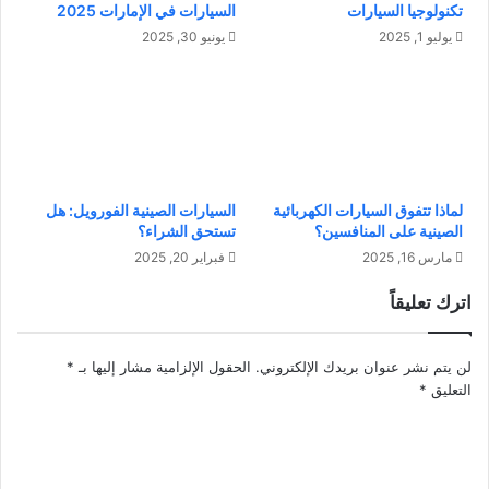
تكنولوجيا السيارات
السيارات في الإمارات 2025
ط
ل
ا
م
يوليو 1, 2025
يونيو 30, 2025
ق
س
ة
ن
ا
ي
ل
ن
ب
:
د
ح
ي
ا
لماذا تتفوق السيارات الكهربائية
السيارات الصينية الفورويل: هل
ل
ف
الصينية على المنافسين؟
تستحق الشراء؟
ة
ظ
مارس 16, 2025
فبراير 20, 2025
ل
ع
م
ل
اترك تعليقاً
س
ى
ت
ص
ق
ح
لن يتم نشر عنوان بريدك الإلكتروني.
الحقول الإلزامية مشار إليها بـ
*
ب
ة
التعليق
*
ل
و
م
ا
س
ل
ت
د