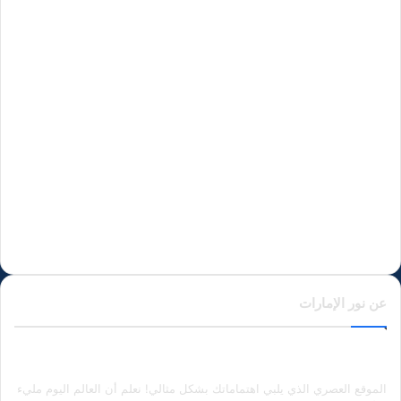
عن نور الإمارات
الموقع العصري الذي يلبي اهتماماتك بشكل مثالي! نعلم أن العالم اليوم مليء