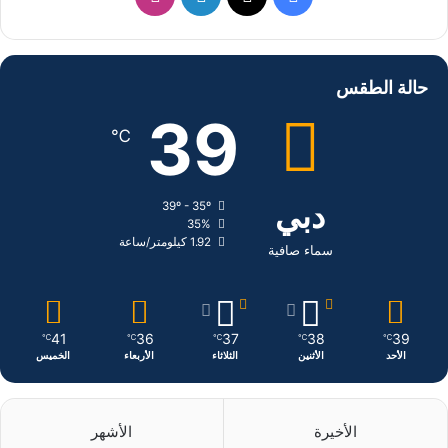
ي
X
ي
ن
س
ن
س
حالة الطقس
ب
ك
ت
39
℃
و
د
ق
ك
إ
ر
دبي
39º - 35º
35%
ن
ا
1.92 كيلومتر/ساعة
سماء صافية
م
41
36
37
38
39
℃
℃
℃
℃
℃
الأحد
الأثنين
الثلاثاء
الأربعاء
الخميس
الأخيرة
الأشهر