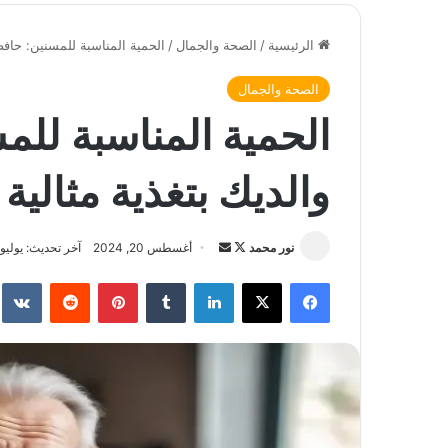
الرئيسية
/
الصحة والجمال
/
الحمية المناسبة للمسنين: حافظ
الصحة والجمال
الحمية المناسبة لل
والديك بتغذية مثالية
نور محمد
ت
أ
أغسطس 20, 2024
آخر تحديث: يوليو 16, 2026
ا
ر
فيسبوك
‫X
لينكدإن
‏Tumblr
بينتيريست
‏Reddit
‏te
ب
س
ع
ل
ع
ب
ل
ر
ى
ي
X
د
ا