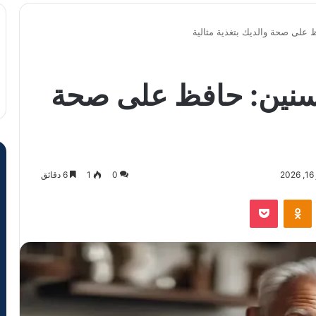
 على صحة والديك بتغذية مثالية
مسنين: حافظ على صحة
0
1
6 دقائق
VKontak
Odnoklassniki
‫Pocket