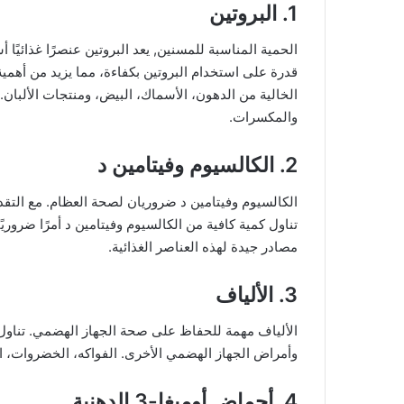
1. البروتين
الحمية المناسبة للمسنين, يعد البروتين عنصرًا غذائيًا 
قدرة على استخدام البروتين بكفاءة، مما يزيد من أهمية
الخالية من الدهون، الأسماك، البيض، ومنتجات الألبان.
والمكسرات.
2. الكالسيوم وفيتامين د
الكالسيوم وفيتامين د ضروريان لصحة العظام. مع التقد
تناول كمية كافية من الكالسيوم وفيتامين د أمرًا ضروريً
مصادر جيدة لهذه العناصر الغذائية.
3. الألياف
الألياف مهمة للحفاظ على صحة الجهاز الهضمي. تناول 
وأمراض الجهاز الهضمي الأخرى. الفواكه، الخضروات، ال
4. أحماض أوميغا-3 الدهنية