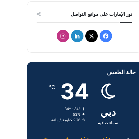
نور الإمارات على مواقع التواصل
ف
ل
ا
ي
X
ي
ن
س
ن
س
حالة الطقس
ب
ك
ت
34
و
د
ق
℃
ك
إ
ر
دبي
34º - 34º
ن
ا
53%
2.76 كيلومتر/ساعة
م
سماء صافية