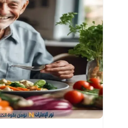
إ
ل
ك
ت
ر
و
ن
ي
ا