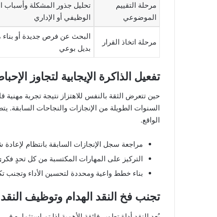
مرحلة التقييم
تحليل جذور المشكلة وأسباب ال
الموضوعي
الوظيفي أو الإداري
البحث عن فرص جديدة أو بناء 
مرحلة اتخاذ القرار
بديل بوعي
تفعيل الذاكرة الإيجابية لتجاوز الإحبا
حين تتعرض الثقة بالنفس للاهتزاز نتيجة تجربة مهنية قا
السنوات الطويلة من الإنجازات والنجاحات السابقة. يت
الواقع.
مراجعة سجل الإنجازات السابقة بانتظام لإعادة شح
التركيز على المهارات المكتسبة من كل تحدٍ فكر
بناء خطط واعية ومحددة لتحسين الأداء وتجنب تكر
تجنب فخ النقد الهدام وتوظيف النقد ا
يُعد النقد أداة تطوير فائقة الأهمية إذا تم استثماره ف