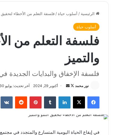
الرئيسية
/
أسلوب حياة
/
فلسفة التعلم من الأخطاء لتحقيق ا
أسلوب حياة
فلسفة التعلم من الأ
والتميز
فلسفة الإخفاق والبدايات الجديدة في 
نور محمد
ت
أ
أكتوبر 29, 2024
آخر تحديث: يوليو 30, 2026
ا
ر
فيسبوك
‫X
لينكدإن
‏Tumblr
بينتيريست
‏Reddit
‏te
ب
س
ع
ل
ع
ب
ل
ر
ى
ي
في إيقاع الحياة اليومية المتسارع والمتجدد في مجتمع