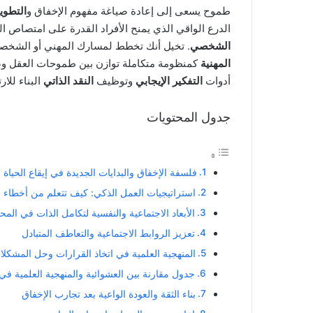
X
د
طموح يسعى إلى إعادة صياغة مفهوم الإخفاق و
التطوير
ا
الدرع الواقي الذي يمنح الأفراد القدرة على امتصاص 
إ
الشخصي
. تخيل أنك تخطط لمسارك المهني أو الشخصي 
ل
المهنية
كمنظومة متكاملة توازن بين طموحات العقل وص
ك
أدوات
التفكير الإيجابي
وتوظيف
النقد الذاتي
البناء للا
ت
ر
جدول المحتويات
و
ن
ي
ا
فلسفة الإخفاق والبدايات الجديدة في إيقاع الحياة 
استراتيجيات العمل الذكي: كيف تتعلم من أخطاء 
الأبعاد الاجتماعية والنفسية لتكامل الذات في المح
تعزيز الروابط الاجتماعية والتعاطف المتبادل
المنهجية العلمية في اتخاذ القرارات وحل المشكلا
جدول مقارنة بين العشوائية والمنهجية العلمية في
بناء الثقة والعودة الواعية بعد تجارب الإخفاق