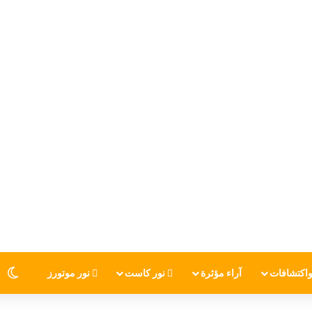
اكتشافات
آراء مؤثرة
نور كاست
نور موتورز