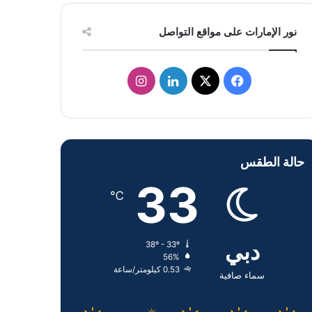
نور الإمارات على مواقع التواصل
ف
ل
ا
ي
X
ي
ن
س
ن
س
حالة الطقس
ب
ك
ت
33
و
د
ق
℃
ك
إ
ر
دبي
38º - 33º
ن
ا
56%
0.53 كيلومتر/ساعة
م
سماء صافية