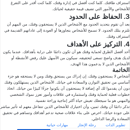
استنزاف طاقتك. كلما كنت أفضل في إدارة وقتك، كلما كنت أقدر على التفرغ
للأشخاص والأمور التي تضيف قيمة حقيقية لحياتك.
3. الحفاظ على الحدود
بعد أن تقوم بتحديد الحدود مع الأشخاص الذين لا يستحقون وقتك، من المهم أن
تلتزم بتلك الحدود. لا تسمح للأشخاص بتجاوزها أو العودة إلى عاداتهم القديمة في
استنزاف وقتك.
4. التركيز على الأهداف
أحد أفضل الطرق لحماية وقتك هو أن تكون دائمًا على دراية بأهدافك. عندما يكون
لديك هدف واضح تسعى لتحقيقه، سيكون من الأسهل عليك رفض الأنشطة أو
الأشخاص الذين لا يدعمون هذا الهدف.
الخاتمة
أشخاص لا يستحقون وقتك، إن إدراك من يستحق وقتك ومن لا يستحقه هو جزء
أساسي من تحقيق التوازن والسعادة في حياتك. الأشخاص الذين يستهلكون وقتك
دون أن يقدموا لك أي إضافة لا يستحقون أن يكونوا جزءًا كبيرًا من حياتك. اتخاذ
خطوات فعلية لحماية وقتك واستثماره في علاقات وأمور تعزز نموك الشخصي
والمهني هو ما سيجعلك تعيش حياة أكثر إنتاجية وراحة نفسية.
تذكر دائمًا أن وقتك ثمين، وأن اختيارك للأشخاص الذين تتفاعل معهم له تأثير مباشر
على جودة حياتك. احرص على بناء علاقات صحية تدعم أهدافك وتساهم في تحقيق
السعادة والرضا الداخلي.
تطوير الذات
رحلة الإنجاز
مهارات حياتية