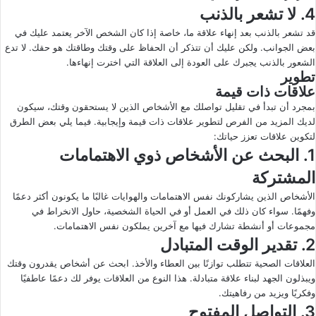
4. لا تشعر بالذنب
قد تشعر بالذنب بعد إنهاء علاقة ما، خاصة إذا كان الشخص الآخر يعتمد عليك في
بعض الجوانب. ولكن عليك أن تتذكر أن الحفاظ على وقتك وطاقتك هو حقك. لا تدع
الشعور بالذنب يجبرك على العودة إلى العلاقة التي اخترت إنهاءها.
تطوير
علاقات ذات قيمة
بمجرد أن تبدأ في تقليل تواصلك مع الأشخاص الذين لا يستحقون وقتك، سيكون
لديك المزيد من الفرص لتطوير علاقات ذات قيمة وإيجابية. فيما يلي بعض الطرق
لتكوين علاقات تعزز حياتك:
1. البحث عن الأشخاص ذوي الاهتمامات
المشتركة
الأشخاص الذين يشاركونك نفس الاهتمامات والهوايات غالبًا ما يكونون أكثر دعمًا
وفهمًا. سواء كان ذلك في العمل أو في الحياة الشخصية، حاول الانخراط في
مجموعات أو أنشطة تشارك فيها مع آخرين يملكون نفس الاهتمامات.
2. تقدير الوقت المتبادل
العلاقات الصحية تتطلب توازنًا بين العطاء والأخذ. ابحث عن أشخاص يقدرون وقتك
ويبذلون الجهد لبناء علاقة متبادلة. هذا النوع من العلاقات يوفر لك دعمًا عاطفيًا
وفكريًا ويزيد من رفاهيتك.
3. التواصل المفتوح