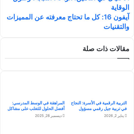
ل
ا
و
د
ق
الوقاية
ا
ل
ك
إ
ر
ح
و
ن
ا
آ
آيفون 16: كل ما تحتاج معرفته عن المميزات
ت
ي
م
ي
والتقنيات
ي
ب
ف
ا
و
ل
ن
ف
1
مقالات ذات صلة
ي
6
ا
:
ل
ك
ت
ل
أ
م
م
ا
ي
ت
ن
ح
التربية الرقمية في الأسرة: النجاح
المراهقة في الوسط المدرسي:
:
ت
في تربية جيل رقمي مسؤول
أفضل الحلول للتغلب على مشاكل
أ
ا
ن
ج
يناير 2, 2026
ديسمبر 28, 2025
و
م
ا
ع