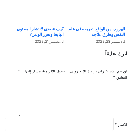
ع
ر
ه
ف
،
ت
أ
ه
س
ع
الهروب من الواقع: تعريفه في علم
كيف نتصدى لانتشار المحتوى
ب
ن
النفس وطرق علاجه
الهابط ونعزز الوعي؟
ا
ا
ديسمبر 28, 2025
ديسمبر 21, 2025
ب
ل
ه
م
اترك تعليقاً
،
م
و
ي
ط
ز
لن يتم نشر عنوان بريدك الإلكتروني.
الحقول الإلزامية مشار إليها بـ
*
ر
ا
التعليق
*
ق
ت
ا
و
ل
ا
و
ل
ق
ت
ا
ق
ي
ن
ة
الاسم
*
ي
ا