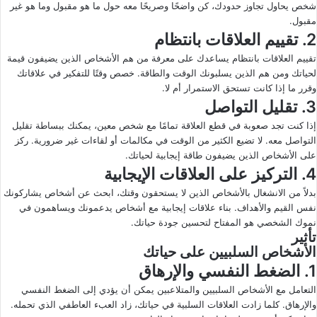
شخص يحاول تجاوز حدودك، كن واضحًا وصريحًا معه حول ما هو مقبول وما هو غير
مقبول.
2. تقييم العلاقات بانتظام
تقييم العلاقات بانتظام يساعدك على معرفة من هم الأشخاص الذين يضيفون قيمة
لحياتك ومن هم الذين يسلبونك الوقت والطاقة. خصص وقتًا للتفكير في علاقاتك
وقرر ما إذا كانت تستحق الاستمرار أم لا.
3. تقليل التواصل
إذا كنت تجد صعوبة في قطع العلاقة تمامًا مع شخص معين، يمكنك ببساطة تقليل
التواصل معه. لا تضيع الكثير من الوقت في مكالمات أو لقاءات غير ضرورية. ركز
على الأشخاص الذين يضيفون طاقة إيجابية لحياتك.
4. التركيز على العلاقات الإيجابية
بدلاً من الانشغال بالأشخاص الذين لا يستحقون وقتك، ابحث عن أشخاص يشاركونك
نفس القيم والأهداف. بناء علاقات إيجابية مع أشخاص يدعمونك ويساهمون في
نموك الشخصي هو المفتاح لتحسين جودة حياتك.
تأثير
الأشخاص السلبيين على حياتك
1. الضغط النفسي والإرهاق
التعامل مع الأشخاص السلبيين والمتلاعبين يمكن أن يؤدي إلى الضغط النفسي
والإرهاق. كلما زادت العلاقات السلبية في حياتك، زاد العبء العاطفي الذي تحمله.