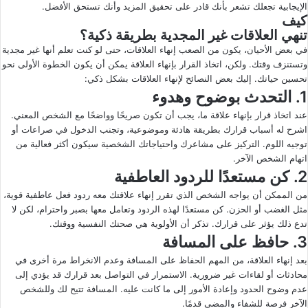
الإيجابية تجعلك تشعر بأنك قادر على تحقيق المزيد وأنك تستحق الأفضل.
كيف
تنهي العلاقات غير المجدية بطريقة ذكية؟
في بعض الأحيان، يكون من الصعب إنهاء العلاقات، حتى لو كنت تعلم أنها غير مجدية
وتستنزف وقتك. ولكن، اتخاذ القرار بإنهاء العلاقة يمكن أن يكون الخطوة الأولى نحو
تحسين حياتك. إليك بعض النصائح لإنهاء العلاقات بشكل ذكي:
1. التحدث بوضوح وهدوء
عند اتخاذ قرار بإنهاء علاقة ما، يجب أن تكون صريحًا وواضحًا مع الشخص المعني.
اشرح له أسباب قرارك بطريقة هادئة وموضوعية، وتجنب الدخول في صراعات أو
توجيه اللوم. التركيز على مشاعرك واحتياجاتك الشخصية سيكون أكثر فعالية من
اتهام الشخص الآخر.
2. كن مستعدًا للردود العاطفية
من الممكن أن يواجه الشخص الذي تقرر إنهاء علاقتك معه ردود فعل عاطفية قوية،
مثل الغضب أو الحزن. كن مستعدًا لهذه الردود وتعامل معها بصبر واحترام، لكن لا
تدع ذلك يؤثر على قرارك. تذكر أن الأولوية هي صحتك النفسية ووقتك.
3. حافظ على المسافة
بعد إنهاء العلاقة، من المهم الحفاظ على المسافة وعدم الانخراط مرة أخرى في
محادثات أو لقاءات غير ضرورية. الاستمرار في التواصل بعد قرارك قد يؤدي إلى
عدم وضوح الحدود وإعادة الأمور إلى ما كانت عليه. المسافة تتيح لك وللشخص
الآخر فرصة للشفاء والمضي قدمًا.