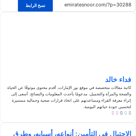
نسخ الرابط
فداء خالد
كاتبة مقالات متخصصة في موقع نور الإمارات، أقدم محتوى موثوقًا عن الحياة
والصحة والمرأة والتجميل، مدعومًا بأحدث المعلومات والنصائح. أسعى إلى
إثراء معرفة القراء ومساعدتهم على اتخاذ قرارات صحية وجمالية مستنيرة
لتحسين جودة حياتهم اليومية.
م
ف
ل
ا
و
ي
X
ي
ن
ق
س
ن
س
ا
ع
ب
ك
ت
الاحتيال في التأمين: أنواعه، أسبابه، وطرق