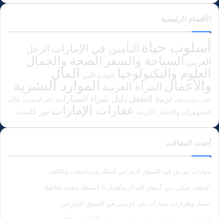
الأقسام الرئيسية
أسلوب حياة
التأمين في الإمارات
الرجل
الصحة والجمال
السياحة والسفر
العربي
المال
العلوم والتكنولوجيا
القيادة الآمن
الموارد البشرية
والأعمال
المرأة العربية
دليل شراء السيارات
تربية الطفل
عالم
تجارب ومراجعات
عالم السيارات
عقارات الإمارات
نور كاست
المجوهرات والأحجار الكريمة
أحدث المقالات
سيارات بورش في السوق الإماراتي أسعار ومواصفات وتكاليف
اكتشف سكي دبي أسعار التذاكر وأفضل 5 أنشطة ممتعة لعائلتك
أسعار وطرازات سيارات جي إم سي في السوق الإماراتي