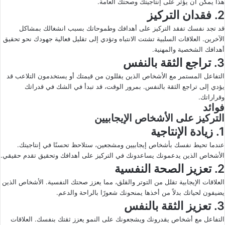
هذا يمكن أن يؤثر على إنتاجيتك وصحتك العامة.
2. فقدان التركيز
قد تجد نفسك تفقد التركيز على أهدافك وطموحاتك بسبب انشغالك بمشاكل
الآخرين. العلاقات السلبية تشتت الانتباه وتؤدي إلى تقليل فعالية جهودك نحو تحقيق
أهدافك الشخصية والمهنية.
3. تراجع الثقة بالنفس
التفاعل المستمر مع الأشخاص الذين يقللون من قيمتك أو يستخدمون التلاعب قد
يؤدي إلى تراجع الثقة بالنفس. بمرور الوقت، قد تبدأ في الشك في قدراتك
وقراراتك.
فوائد
التركيز على الأشخاص الإيجابيين
1. زيادة الإنتاجية
عندما تحيط نفسك بأشخاص إيجابيين ومشجعين، ستلاحظ تحسنًا في إنتاجيتك.
الأشخاص الذين يدعمونك يساعدونك في التركيز على أهدافك وتحقيق تقدم حقيقي.
2. تعزيز الصحة النفسية
العلاقات الإيجابية تقلل من التوتر والقلق، مما يعزز صحتك النفسية. الأشخاص الذين
يضيفون لحياتك بدلاً من أخذها يمنحونك شعورًا بالراحة والدعم.
3. تعزيز الثقة بالنفس
التفاعل مع أشخاص يقدرونك ويشجعونك على النمو يعزز ثقتك بنفسك. العلاقات