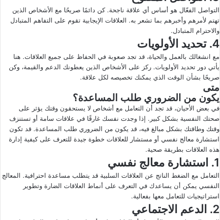
التواصل الفعّال هو أساس أي علاقة ناجحة. كن دائمًا صريحًا مع الأشخاص الذين
تهتم لأمرهم وأخبرهم بما تشعر به. العلاقات الإيجابية تقوم على التفاهم المتبادل
والاحترام المتبادل.
4. تحديد الأولويات
مع انشغالك بالعمل والحياة، قد تجد صعوبة في الحفاظ على جميع العلاقات. هنا
يأتي دور تحديد الأولويات. ركز على الأشخاص الذين يعطونك الدعم والقيمة، وكن
صريحًا بشأن الوقت الذي يمكنك تخصيصه لكل علاقة.
متى
يكون من الضروري طلب المساعدة؟
في بعض الأحيان، قد تجد أن التعامل مع أشخاص لا يستحقون وقتك يؤثر على
صحتك النفسية بشكل كبير. إذا وجدت نفسك غارقًا في علاقات سامة أو تستنزف
وقتك وطاقتك بشكل مبالغ فيه، قد يكون من الضروري طلب المساعدة. قد تكون
استشارة معالج نفسي أو مستشار للعلاقات خطوة جيدة للتعرف على كيفية إدارة
هذه العلاقات بطريقة صحية.
1. استشارة معالج نفسي
التعامل مع الضغط الناتج عن العلاقات السلبية قد يتطلب مساعدة احترافية. المعالج
النفسي يمكن أن يساعدك في التعرف على أنماط العلاقات الضارة وتطوير
استراتيجيات للتعامل معها بفعالية.
2. الدعم الاجتماعي