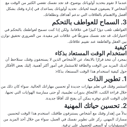
عندما لا تقوم بتحديد أولوياتك بوضوح، قد تجد نفسك تقضي الكثير من الوقت مع
أشخاص لا يضيفون قيمة لحياتك. تحديد أولوياتك يساعدك في إدارة وقتك بشكل
أفضل والاهتمام بالعلاقات التي تدعم أهدافك وتطلعاتك.
3. السماح للعواطف بالتحكم
العواطف تلعب دورًا كبيرًا في علاقاتنا. ولكن إذا كنت تسمح لعواطفك بالتحكم في
اختياراتك، قد تجد نفسك متورطًا في علاقات غير مفيدة. من الضروري تحقيق توازن
بين العقل والعاطفة عند تقييم علاقاتك.
كيفية
استخدام الوقت المستعاد بذكاء
بمجرد أن تتخذ قرارًا بالابتعاد عن الأشخاص الذين لا يستحقون وقتك، ستلاحظ أن
لديك المزيد من الوقت والطاقة للاستثمار في أمور أكثر أهمية. إليك بعض الأفكار
حول كيفية استخدام هذا الوقت المستعاد بذكاء:
1. تطوير الذات
استثمر وقتك في تعلم مهارات جديدة أو تحسين مهاراتك الحالية. سواء كان ذلك من
خلال قراءة الكتب، الالتحاق بدورات تعليمية، أو حتى ممارسة الهوايات التي تحبها،
فإن الوقت الذي توفره يمكن أن يفتح لك آفاقًا جديدة.
2. تحسين حياتك المهنية
بدلاً من إهدار وقتك مع أشخاص يستنزفون طاقتك، استخدم هذا الوقت لتحسين
مسارك المهني. ركز على تطوير نفسك في العمل، سواء من خلال أخذ المزيد من
المسؤوليات أو السعي للحصول على ترقية.