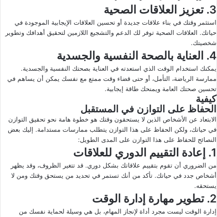
3. تعزيز العلاقات الصحية
استثمر وقتك في بناء علاقات جديدة أو تحسين العلاقات الإيجابية الموجودة في
حياتك. العلاقات الصحية توفر لك الدعم والتشجيع اللازمين لتحقيق أهدافك وتطوير
شخصيتك.
4. العناية بالصحة النفسية والجسدية
يمكنك استخدام الوقت الذي استعدته في العناية بصحتك النفسية والجسدية.
ممارسة الرياضة، التأمل، أو حتى قضاء وقت ممتع مع نفسك يمكن أن يساهم في
تحسين صحتك العامة ويمنحك طاقة إيجابية.
كيفية
الحفاظ على التوازن في المستقبل
الابتعاد عن الأشخاص الذين لا يستحقون وقتك هو خطوة هامة نحو تحقيق التوازن
في حياتك، ولكن الحفاظ على هذا التوازن يتطلب ممارسات مستدامة. إليك بعض
النصائح للحفاظ على هذا التوازن على المدى الطويل:
1. إعادة التقييم الدوري للعلاقات
من الضروري أن تقوم بتقييم علاقاتك بشكل دوري. قد تتغير الظروف، وقد يظهر
أشخاص جدد في حياتك. تأكد من أنك تستمر في تحديد من يستحق وقتك ومن لا
يستحقه.
2. تطوير مهارة إدارة الوقت
إدارة الوقت ليست مجرد أداة لإنجاز المهام، بل هي وسيلة لحماية نفسك من