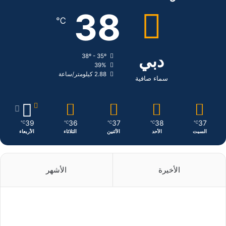
ب
ك
ت
38
℃
و
د
ق
ك
إ
ر
دبي
38º - 35º
39%
ن
ا
2.88 كيلومتر/ساعة
سماء صافية
م
39
36
37
38
37
℃
℃
℃
℃
℃
السبت
الأحد
الأثنين
الثلاثاء
الأربعاء
الأخيرة
الأشهر
منذ 18 ساعة