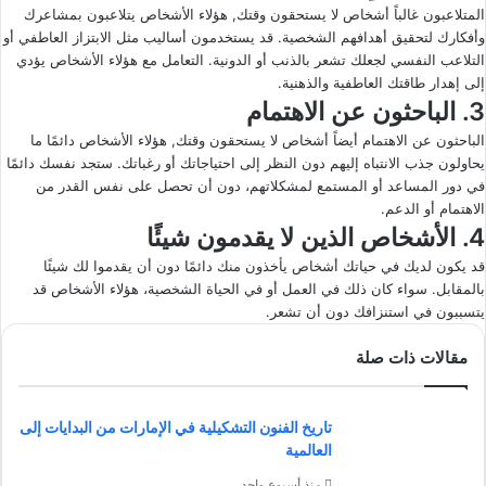
المتلاعبون غالباً أشخاص لا يستحقون وقتك, هؤلاء الأشخاص يتلاعبون بمشاعرك
وأفكارك لتحقيق أهدافهم الشخصية. قد يستخدمون أساليب مثل الابتزاز العاطفي أو
التلاعب النفسي لجعلك تشعر بالذنب أو الدونية. التعامل مع هؤلاء الأشخاص يؤدي
إلى إهدار طاقتك العاطفية والذهنية.
3. الباحثون عن الاهتمام
الباحثون عن الاهتمام أيضاً أشخاص لا يستحقون وقتك, هؤلاء الأشخاص دائمًا ما
يحاولون جذب الانتباه إليهم دون النظر إلى احتياجاتك أو رغباتك. ستجد نفسك دائمًا
في دور المساعد أو المستمع لمشكلاتهم، دون أن تحصل على نفس القدر من
الاهتمام أو الدعم.
4. الأشخاص الذين لا يقدمون شيئًا
قد يكون لديك في حياتك أشخاص يأخذون منك دائمًا دون أن يقدموا لك شيئًا
بالمقابل. سواء كان ذلك في العمل أو في الحياة الشخصية، هؤلاء الأشخاص قد
يتسببون في استنزافك دون أن تشعر.
مقالات ذات صلة
تاريخ الفنون التشكيلية في الإمارات من البدايات إلى
العالمية
منذ أسبوع واحد