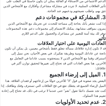
الدعم الاجتماعي من الأصدقاء أو العائلة يمكن أن يكون حاسمًا في التغلب على
تأثير العلاقات السلبية. لا تتردد في مشاركة مشاعرك وأفكارك مع الأشخاص الذين
تثق بهم، واطلب نصيحتهم ودعمهم عند الحاجة.
3. المشاركة في مجموعات دعم
إذا كنت تشعر بأنك بحاجة إلى مساحة للتحدث عن تجربتك مع الأشخاص الذين
يمرون بمواقف مشابهة، يمكنك الانضمام إلى مجموعات دعم. هذه المجموعات
توفر لك بيئة آمنة للتعبير عن مشاعرك والحصول على الدعم اللازم.
تأثير
العادات اليومية على اختيار العلاقات
قد لا تكون إدارة علاقاتك مسألة تتعلق فقط بأشخاص معينين، بل يمكن أن تكون
ناتجة عن عاداتك اليومية وطريقة تفكيرك. في بعض الأحيان، نحن نميل إلى
استنزاف وقتنا مع الأشخاص الذين لا يستحقونه بسبب عاداتنا في التعامل مع
الآخرين. هنا بعض العادات التي قد تحتاج إلى تغييرها لتحقيق توازن أكبر في
علاقاتك:
1. الميل إلى إرضاء الجميع
البعض يجد صعوبة في قول “لا” للآخرين خوفًا من إزعاجهم أو فقدان العلاقة. هذا
الميل لإرضاء الجميع قد يجعلك تقع في فخ العلاقات التي تستنزف وقتك وطاقتك. إذا
كنت تجد نفسك دائمًا تقول “نعم” حتى عندما لا ترغب في ذلك، قد تحتاج إلى إعادة
تقييم هذا السلوك.
2. عدم تحديد الأولويات