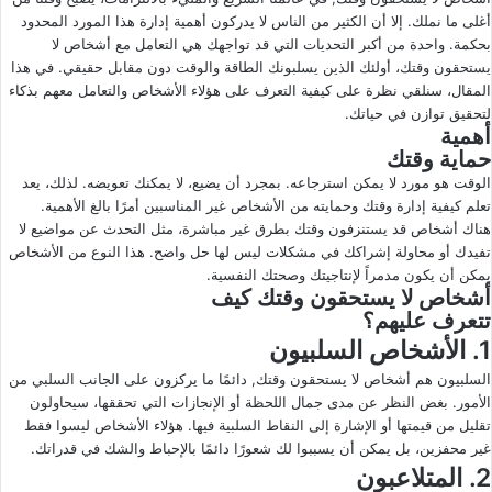
أغلى ما نملك. إلا أن الكثير من الناس لا يدركون أهمية إدارة هذا المورد المحدود
ى
ي
بحكمة. واحدة من أكبر التحديات التي قد تواجهك هي التعامل مع أشخاص لا
X
د
يستحقون وقتك، أولئك الذين يسلبونك الطاقة والوقت دون مقابل حقيقي. في هذا
ا
المقال، سنلقي نظرة على كيفية التعرف على هؤلاء الأشخاص والتعامل معهم بذكاء
إ
لتحقيق توازن في حياتك.
ل
أهمية
حماية وقتك
ك
ت
الوقت هو مورد لا يمكن استرجاعه. بمجرد أن يضيع، لا يمكنك تعويضه. لذلك، يعد
تعلم كيفية إدارة وقتك وحمايته من الأشخاص غير المناسبين أمرًا بالغ الأهمية.
ر
هناك أشخاص قد يستنزفون وقتك بطرق غير مباشرة، مثل التحدث عن مواضيع لا
و
تفيدك أو محاولة إشراكك في مشكلات ليس لها حل واضح. هذا النوع من الأشخاص
ن
يمكن أن يكون مدمراً لإنتاجيتك وصحتك النفسية.
ي
أشخاص لا يستحقون وقتك كيف
ا
تتعرف عليهم؟
1. الأشخاص السلبيون
السلبيون هم أشخاص لا يستحقون وقتك, دائمًا ما يركزون على الجانب السلبي من
الأمور. بغض النظر عن مدى جمال اللحظة أو الإنجازات التي تحققها، سيحاولون
تقليل من قيمتها أو الإشارة إلى النقاط السلبية فيها. هؤلاء الأشخاص ليسوا فقط
غير محفزين، بل يمكن أن يسببوا لك شعورًا دائمًا بالإحباط والشك في قدراتك.
2. المتلاعبون