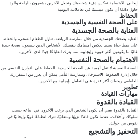
إيجابي. الابتسامة تعكس دفء شخصيتك وتجعل الآخرين يشعرون بالراحة والود.
حاول دائمًا أن تكون مبتسمًا في تعاملاتك اليومية.
الحفاظ
على الصحة النفسية والجسدية
العناية بالصحة الجسدية
العناية بصحتك الجسدية من خلال ممارسة الرياضة، تناول الطعام الصحي، والحفاظ
على نمط حياة نشط يعكس اهتمامك بنفسك. الأشخاص الذين يتمتعون بصحة جيدة
غالبًا ما يكونون أكثر حيوية وإيجابية، مما يترك انطباعًا جيدًا لدى الآخرين.
الاهتمام بالصحة النفسية
الصحة النفسية لا تقل أهمية عن الصحة الجسدية. الحفاظ على التوازن النفسي من
خلال إدارة الضغوط، الاسترخاء، وممارسة التأمل يمكن أن يعزز من استقرارك
العاطفي ويجعلك أكثر قدرة على التعامل بإيجابية مع الآخرين.
تطوير
مهارات القيادة
القيادة بالقدوة
القيادة بالقدوة تعني أن تكون الشخص الذي يرغب الآخرون في اتباعه بسبب
سلوكك وأخلاقك. عندما تكون قائدًا نزيهًا ومتفانيًا، تترك انطباعًا قويًا وإيجابيًا في
نفوس من حولك.
التحفيز والتشجيع