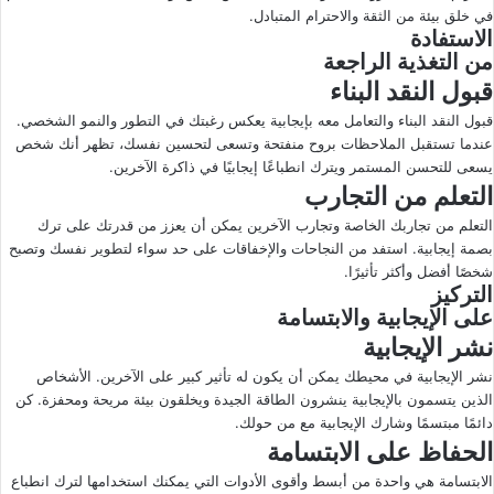
في خلق بيئة من الثقة والاحترام المتبادل.
الاستفادة
من التغذية الراجعة
قبول النقد البناء
قبول النقد البناء والتعامل معه بإيجابية يعكس رغبتك في التطور والنمو الشخصي.
عندما تستقبل الملاحظات بروح منفتحة وتسعى لتحسين نفسك، تظهر أنك شخص
يسعى للتحسن المستمر ويترك انطباعًا إيجابيًا في ذاكرة الآخرين.
التعلم من التجارب
التعلم من تجاربك الخاصة وتجارب الآخرين يمكن أن يعزز من قدرتك على ترك
بصمة إيجابية. استفد من النجاحات والإخفاقات على حد سواء لتطوير نفسك وتصبح
شخصًا أفضل وأكثر تأثيرًا.
التركيز
على الإيجابية والابتسامة
نشر الإيجابية
نشر الإيجابية في محيطك يمكن أن يكون له تأثير كبير على الآخرين. الأشخاص
الذين يتسمون بالإيجابية ينشرون الطاقة الجيدة ويخلقون بيئة مريحة ومحفزة. كن
دائمًا مبتسمًا وشارك الإيجابية مع من حولك.
الحفاظ على الابتسامة
الابتسامة هي واحدة من أبسط وأقوى الأدوات التي يمكنك استخدامها لترك انطباع