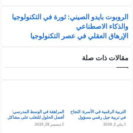
و
ي
X
ي
ن
ق
س
ن
س
ا
ع
ب
ك
ت
الروبوت بايدو الصيني: ثورة في التكنولوجيا
ل
ا
و
د
ق
والذكاء الاصطناعي
ر
ل
ك
إ
ر
و
و
ن
ا
ا
الإرهاق العقلي في عصر التكنولوجيا
ب
ي
م
ل
و
ب
إ
ت
ر
مقالات ذات صلة
ب
ه
ا
ا
ي
ق
د
ا
و
ل
ا
ع
ل
ق
ص
ل
ي
ي
التربية الرقمية في الأسرة: النجاح
المراهقة في الوسط المدرسي:
ن
ف
في تربية جيل رقمي مسؤول
أفضل الحلول للتغلب على مشاكل
ي
ي
يناير 2, 2026
ديسمبر 28, 2025
:
ع