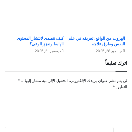
ث
ص
و
ر
ر
ا
ة
ل
ف
ت
ي
ك
ا
الهروب من الواقع: تعريفه في علم
كيف نتصدى لانتشار المحتوى
ن
النفس وطرق علاجه
الهابط ونعزز الوعي؟
ل
و
ت
ل
ديسمبر 28, 2025
ديسمبر 21, 2025
ك
و
اترك تعليقاً
ن
ج
و
ي
ل
ا
لن يتم نشر عنوان بريدك الإلكتروني.
الحقول الإلزامية مشار إليها بـ
*
و
التعليق
*
ج
ي
ا
و
ا
ل
ذ
ك