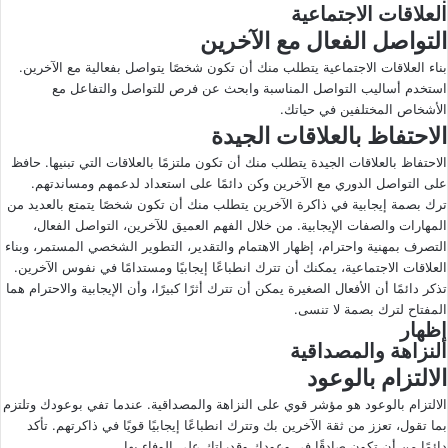
العلاقات الاجتماعية
التواصل الفعال مع الآخرين
بناء العلاقات الاجتماعية يتطلب منك أن تكون شخصًا يتواصل بفعالية مع الآخرين.
استخدم أساليب التواصل المناسبة وابحث عن فرص للتواصل والتفاعل مع
الأشخاص المختلفين في حياتك.
الاحتفاظ بالعلاقات الجيدة
الاحتفاظ بالعلاقات الجيدة يتطلب منك أن تكون ملتزمًا بالعلاقات التي تبنيها. حافظ
على التواصل الدوري مع الآخرين وكن دائمًا على استعداد لدعمهم ومساندتهم.
ترك بصمة إيجابية في ذاكرة الآخرين يتطلب منك أن تكون شخصًا يتمتع بالعديد من
المهارات والصفات الإيجابية. من خلال الفهم العميق للآخرين، التواصل الفعال،
التصرف بمهنية واحترام، إظهار الاهتمام والتقدير، التطوير الشخصي المستمر، وبناء
العلاقات الاجتماعية، يمكنك أن تترك انطباعًا إيجابيًا ومستدامًا في نفوس الآخرين.
تذكر دائمًا أن الأفعال الصغيرة يمكن أن تترك أثرًا كبيرًا، وأن الإيجابية والاحترام هما
المفتاح لترك بصمة لا تنسى.
إظهار
النزاهة والمصداقية
الالتزام بالوعود
الالتزام بالوعود هو مؤشر قوي على النزاهة والمصداقية. عندما تفي بوعودك وتلتزم
بما تقول، تعزز من ثقة الآخرين بك وتترك انطباعًا إيجابيًا قويًا في ذاكرتهم. تأكد
دائمًا من أن تكون صادقًا في وعودك وقدراتك على الوفاء بها.