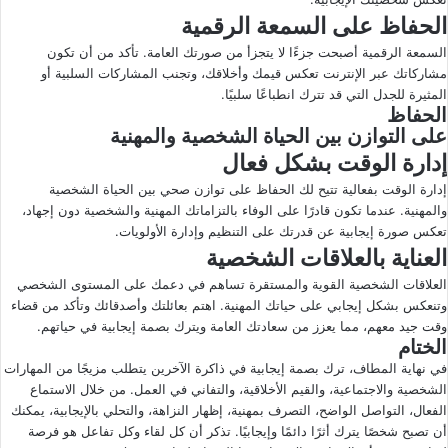
الحفاظ على السمعة الرقمية
السمعة الرقمية أصبحت جزءًا لا يتجزأ من صورتك العامة. تأكد من أن تكون
مشاركاتك عبر الإنترنت تعكس قيمك وأخلاقك، وتجنب المشاركات السلبية أو
المثيرة للجدل التي قد تترك انطباعًا سلبيًا.
الحفاظ
على التوازن بين الحياة الشخصية والمهنية
إدارة الوقت بشكل فعال
إدارة الوقت بفعالية تتيح لك الحفاظ على توازن صحي بين الحياة الشخصية
والمهنية. عندما تكون قادرًا على الوفاء بالتزاماتك المهنية والشخصية دون إجهاد،
تعكس صورة إيجابية عن قدرتك على التنظيم وإدارة الأولويات.
العناية بالعلاقات الشخصية
العلاقات الشخصية القوية والمستقرة تساهم في دعمك على المستوى الشخصي
وتنعكس بشكل إيجابي على حياتك المهنية. اهتم بعائلتك وأصدقائك وتأكد من قضاء
وقت جيد معهم، مما يعزز من سعادتك العامة ويترك بصمة إيجابية في حياتهم.
الختام
في نهاية المطاف، ترك بصمة إيجابية في ذاكرة الآخرين يتطلب مزيجًا من المهارات
الشخصية والاجتماعية، والقيم الأخلاقية، والتفاني في العمل. من خلال الاستماع
الفعال، التواصل الواضح، التصرف بمهنية، إظهار النزاهة، والتحلي بالإيجابية، يمكنك
أن تصبح شخصًا يترك أثرًا دائمًا وإيجابيًا. تذكر أن كل لقاء وكل تفاعل هو فرصة