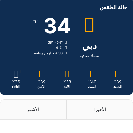
س
ن
س
حالة الطقس
ب
ك
ت
34
℃
و
د
ق
ك
إ
ر
دبي
39º - 34º
41%
ن
ا
4.93 كيلومتر/ساعة
سماء صافية
م
36
39
38
40
39
℃
℃
℃
℃
℃
الجمعة
السبت
الأحد
الأثنين
الثلاثاء
الأخيرة
الأشهر