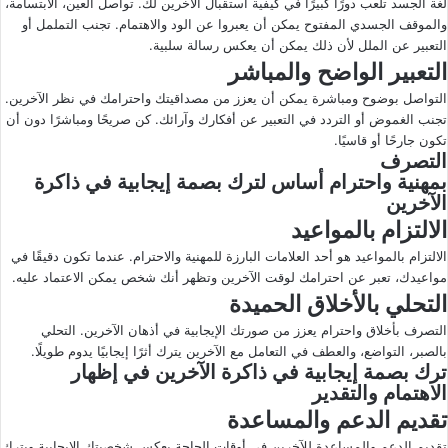
لغة الجسد تلعب دورًا كبيرًا في كيفية استقبال الآخرين لك. تواصل العين، الابتسامة،
والموقف الجسدي المفتوح يمكن أن يعبروا عن الود والاهتمام. تجنب التململ أو
التعبير عن الملل لأن ذلك يمكن أن يعكس رسالة سلبية.
التعبير الواضح والمباشر
التواصل بوضوح ومباشرة يمكن أن يعزز من مصداقيتك واحترامك في نظر الآخرين.
تجنب الغموض أو التردد في التعبير عن أفكارك وآرائك. كن صريحًا ومباشرًا دون أن
تكون جارحًا أو قاسيًا.
التصرف
بمهنية واحترام أساس لترك بصمة إيجابية في ذاكرة
الآخرين
الالتزام بالمواعيد
الالتزام بالمواعيد هو أحد العلامات البارزة للمهنية والاحترام. عندما تكون دقيقًا في
مواعيدك، تعبر عن احترامك لوقت الآخرين وتظهر أنك شخص يمكن الاعتماد عليه.
التحلي بالأخلاق الحميدة
التصرف بأخلاق واحترام يعزز من صورتك الإيجابية في أذهان الآخرين. التحلي
بالصبر، التواضع، والعطف في التعامل مع الآخرين يترك أثرًا إيجابيًا يدوم طويلًا.
ترك بصمة إيجابية في ذاكرة الآخرين في إظهار
الاهتمام والتقدير
تقديم الدعم والمساعدة
تقديم الدعم والمساعدة للآخرين في أوقات الحاجة يعكس شخصيتك الإيجابية ويترك