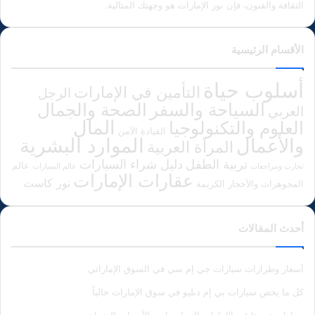
الثقافة والفنون، فإن نور الإمارات هو وجهتك المثالية.
الأقسام الرئيسية
أسلوب حياة
التأمين في الإمارات
الرجل
الصحة والجمال
السياحة والسفر
العربي
المال
العلوم والتكنولوجيا
القيادة الآمن
الموارد البشرية
والأعمال
المرأة العربية
دليل شراء السيارات
تربية الطفل
عالم
تجارب ومراجعات
عالم السيارات
عقارات الإمارات
نور كاست
المجوهرات والأحجار الكريمة
أحدث المقالات
أسعار وطرازات سيارات جي إم سي في السوق الإماراتي
كل ما يخص سيارات بي إم دبليو في سوق الإمارات حالياً