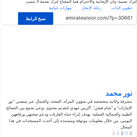
لترك بصمة، وأن الإيجابية والاحترام هما المفتاح لترك بصمة لا تنسى.
تطوير الذات
رحلة الإنجاز
مهارات حياتية
نسخ الرابط
نور محمد
مشرفة وكاتبة متخصصة في شؤون المرأة، الصحة، والجمال عبر منصتي "نور
الإمارات" و "شام فيجن". أكرس جهدي لتقديم محتوى نوعي يجمع بين النصائح
الطبية والجمالية العملية، بهدف إثراء حياة القارئات ودعم صحتهن ورفاههن
اليومي، من خلال معلومات موثوقة ومستندة إلى أحدث المستجدات في هذا
المجال.
م
ف
ل
ا