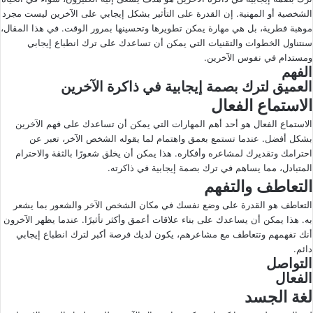
الشخصية أو المهنية. إن القدرة على التأثير بشكل إيجابي على الآخرين ليست مجرد
ى
ي
موهبة فطرية، بل هي مهارة يمكن تطويرها وتحسينها بمرور الوقت. في هذا المقال،
X
د
سنتناول الخطوات والتقنيات التي يمكن أن تساعدك على ترك انطباع إيجابي
ا
ومستدام في نفوس الآخرين.
إ
الفهم
ل
العميق لترك بصمة إيجابية في ذاكرة الآخرين
ك
الاستماع الفعال
ت
الاستماع الفعال هو أحد أهم المهارات التي يمكن أن تساعدك على فهم الآخرين
ر
بشكل أفضل. عندما تستمع بعمق واهتمام لما يقوله الشخص الآخر، تعبر عن
و
احترامك وتقديرك لمشاعره وأفكاره. هذا يمكن أن يخلق شعورًا بالثقة والاحترام
ن
المتبادل، مما يساهم في ترك بصمة إيجابية في ذاكرته.
التعاطف والتفهم
ي
ا
التعاطف هو القدرة على وضع نفسك في مكان الشخص الآخر والشعور بما يشعر
به. هذا يمكن أن يساعدك على بناء علاقات أعمق وأكثر تأثيرًا. عندما يظهر الآخرون
أنك تفهمهم وتتعاطف مع مشاعرهم، يكون لديك فرصة أكبر لترك انطباع إيجابي
دائم.
التواصل
الفعال
لغة الجسد