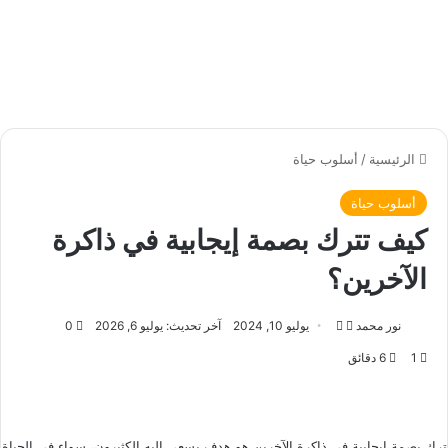
الرئيسية
/
أسلوب حياة
أسلوب حياة
كيف تترك بصمة إيجابية في ذاكرة
الآخرين؟
نور محمد
ت
أ
يوليو 10, 2024
آخر تحديث: يوليو 6, 2026
0
ا
ر
1
6 دقائق
ب
س
ع
ل
ع
ب
ل
ر
ترك بصمة إيجابية في ذاكرة الآخرين هو هدف يسعى إليه الكثيرون، سواء في الحياة