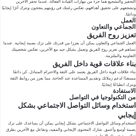
التحفيز والتشجيع هما جزء من مهارات القيادة الفعالة. عندما تحفز الآخرين
وتشجعهم على تحقيق أهدافهم، تعكس رغبتك في رؤيتهم ينجحون وتترك أثرًا إيجابيًا
ودائمًا.
العمل
الجماعي والتعاون
تعزيز روح الفريق
العمل الجماعي والتعاون يمكن أن يعززا من قدرتك على ترك بصمة إيجابية. عندما
تساهم في تعزيز روح الفريق وتعمل بشكل جيد مع الآخرين، تعكس شخصيتك
التعاونية والملتزمة.
بناء علاقات قوية داخل الفريق
بناء علاقات قوية داخل الفريق يعتمد على الثقة والاحترام المتبادل. كن دائمًا
مستعدًا لدعم زملائك وتقديم المساعدة عند الحاجة، مما يعزز من روابط الثقة
ويترك انطباعًا إيجابيًا.
الاستفادة
من التكنولوجيا في التواصل
استخدام وسائل التواصل الاجتماعي بشكل
إيجابي
استخدام وسائل التواصل الاجتماعي بشكل إيجابي يمكن أن يساعدك على ترك
بصمة أوسع وأعمق. شارك المحتوى الإيجابي والمفيد، وتفاعل مع الآخرين بطرق
تعكس شخصيتك الإيجابية.