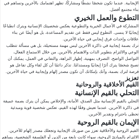
الإيجابية. عندما تكون شخصًا نشطًا ومشاركًا، تظهر اهتمامك بالآخرين وتساهم في
بناء مجتمع أفضل.
التطوع والعمل الخيري
المشاركة في الأعمال الخيرية والتطوعية يعكس شخصيتك الإنسانية ويترك انطباعًا
إيجابيًا لا ينسى. التطوع ليس فقط عن تقديم المساعدة، بل هو أيضًا عن بناء
علاقات وإحداث فرق إيجابي في حياة الآخرين.
ترك بصمة إيجابية في ذاكرة الآخرين ليس مهمة مستحيلة، بل هي مسألة تتطلب
الوعي والالتزام بتطوير الذات والاهتمام بالآخرين. من خلال الاستماع الفعال،
التواصل الواضح، التصرف بمهنية، إظهار النزاهة، والتفاني في العمل، يمكنك أن
تصبح شخصًا يترك أثرًا إيجابيًا ومستدامًا. تذكر دائمًا أن كل لقاء وكل تفاعل هو
فرصة لترك بصمة، وأنك بإمكانك أن تكون مصدر إلهام وإيجابية في حياة الآخرين.
تعزيز
القيم الأخلاقية والروحانية
التحلي بالقيم الإنسانية
التحلي بالقيم الإنسانية مثل الصدق، الأمانة، والإخلاص يمكن أن يترك بصمة عميقة
في ذاكرة الآخرين. عندما تعيش وفقًا لهذه القيم، تعكس شخصية قوية ومبدئية
تحظى باحترام وتقدير الآخرين.
الإيمان بالقيم الروحية
القيم الروحية والأخلاقية تعزز من صورتك الإيجابية وتجعلك مصدر إلهام للآخرين.
الالتزام بالمبادئ الروحية، سواء كانت نابعة من الدين أو الفلسفة الشخصية، يساهم