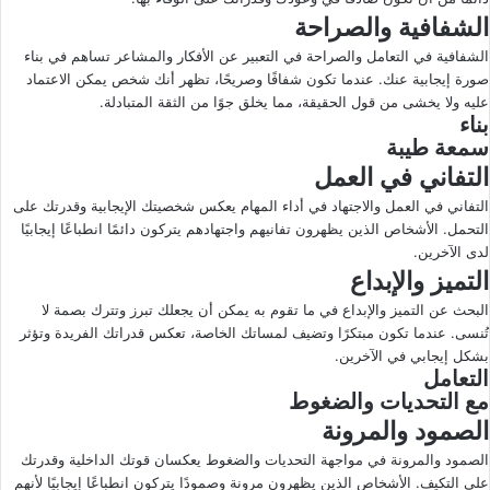
الشفافية والصراحة
الشفافية في التعامل والصراحة في التعبير عن الأفكار والمشاعر تساهم في بناء
صورة إيجابية عنك. عندما تكون شفافًا وصريحًا، تظهر أنك شخص يمكن الاعتماد
عليه ولا يخشى من قول الحقيقة، مما يخلق جوًا من الثقة المتبادلة.
بناء
سمعة طيبة
التفاني في العمل
التفاني في العمل والاجتهاد في أداء المهام يعكس شخصيتك الإيجابية وقدرتك على
التحمل. الأشخاص الذين يظهرون تفانيهم واجتهادهم يتركون دائمًا انطباعًا إيجابيًا
لدى الآخرين.
التميز والإبداع
البحث عن التميز والإبداع في ما تقوم به يمكن أن يجعلك تبرز وتترك بصمة لا
تُنسى. عندما تكون مبتكرًا وتضيف لمساتك الخاصة، تعكس قدراتك الفريدة وتؤثر
بشكل إيجابي في الآخرين.
التعامل
مع التحديات والضغوط
الصمود والمرونة
الصمود والمرونة في مواجهة التحديات والضغوط يعكسان قوتك الداخلية وقدرتك
على التكيف. الأشخاص الذين يظهرون مرونة وصمودًا يتركون انطباعًا إيجابيًا لأنهم