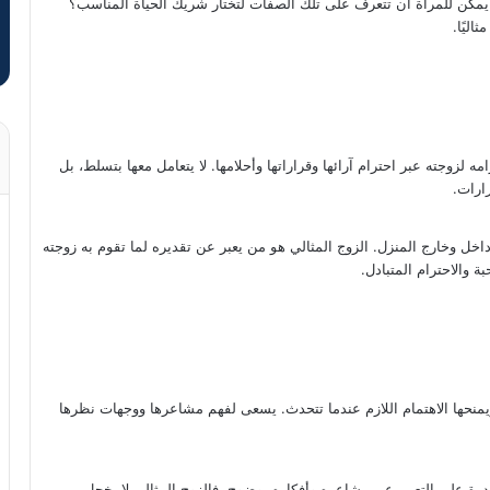
ف يمكن للمرأة أن تتعرف على تلك الصفات لتختار شريك الحياة المناسب؟
ليًا.
 لزوجته عبر احترام آرائها وقراراتها وأحلامها. لا يتعامل معها بتسلط، بل
ارات.
اخل وخارج المنزل. الزوج المثالي هو من يعبر عن تقديره لما تقوم به زوجته
ة والاحترام المتبادل.
يمنحها الاهتمام اللازم عندما تتحدث. يسعى لفهم مشاعرها ووجهات نظرها
درة على التعبير عن مشاعره وأفكاره بوضوح. فالزوج المثالي لا يخجل من