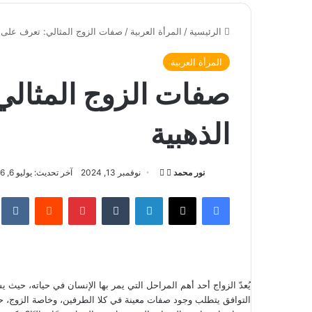
الرئيسية
/
المرأة العربية
/
صفات الزوج المثالي: تعرف على 
المرأة العربية
صفات الزوج المثال
الذهبية
نور محمد
ت
أ
نوفمبر 13, 2024
آخر تحديث: يوليو 6, 2026
ا
ر
فيسبوك
‫X
لينكدإن
‏Tumblr
بينتيريست
‏Reddit
‏te
ب
س
ع
ل
ع
ب
ل
ر
ى
ي
يُعدّ الزواج أحد أهم المراحل التي يمر بها الإنسان في حياته، حيث
X
د
التوافق يتطلب وجود صفات معينة في كلا الطرفين، وخاصة الزوج، حيث
ا