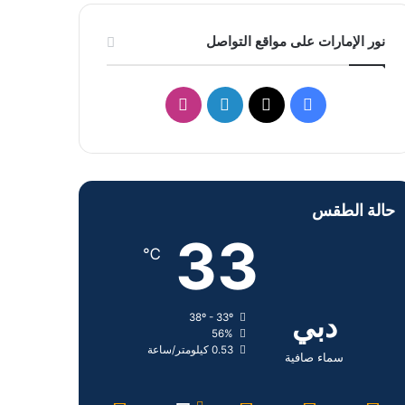
نور الإمارات على مواقع التواصل
ف
ل
ا
ي
X
ي
ن
س
ن
س
حالة الطقس
ب
ك
ت
33
و
د
ق
℃
ك
إ
ر
دبي
38º - 33º
ن
ا
56%
0.53 كيلومتر/ساعة
م
سماء صافية