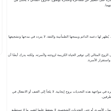
هما.
يُظهر لها دعمه الدائم ويمنحها الطمأنينة والثقة. لا يتردد في مدحها وتشجيعها
لزوج المثالي إلى توفير الحياة الكريمة لزوجته ولأسرته. ولكنه يدرك أيضًا أن
واستقرار الأسرة.
 في مواجهة هذه التحديات بروح إيجابية. لا يلجأ إلى العنف أو الانفعال في
طرفين.
، الأسرة، أو حتى التحديات الشخصية. لا يضغط عليها لتغيير ما لا تستطيع