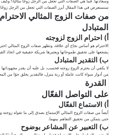
وسعادتها. فما هي الصفات التي تجعل من الرجل زوجًا مثاليًا؟ وكي
إ
سنستعرض في هذا المقال أبرز الصفات التي تجعل من الرجل زوجًا مثا
ل
من صفات الزوج المثالي الاحترام
ك
المتبادل
ت
ر
أ) احترام الزوج لزوجته
و
الاحترام هو أساس نجاح أي علاقة، وتظهر صفات الزوج المثالي احترامه
ن
يشجعها على تحقيق طموحاتها ويعتبرها شريكة حقيقية في اتخاذ القر
ي
ب) التقدير المتبادل
ا
لا يكفي أن يحترم الزوج زوجته فحسب، بل عليه أن يقدر مجهوداتها د
من أدوار سواء كانت عاملة أو ربة منزل، فالتقدير يخلق جوًا من المحب
القدرة
على التواصل الفعّال
أ) الاستماع الفعّال
أيضاُ من صفات الزوج المثالي الإستماع بصدق إلى ما تقوله زوجته و
حتى يتمكن من تحقيق التفاهم بينهما.
ب) التعبير عن المشاعر بوضوح
لا يقتصر التواصل على الاستماع فقط، بل يتطلب من الزوج أيضًا الق