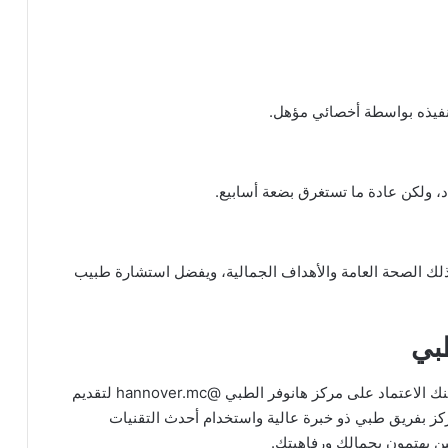
د تنفيذه بواسطة أخصائي مؤهل.
د، ولكن عادة ما تستغرق بضعة أسابيع.
 ذلك الصحة العامة والأهداف الجمالية، ويفضل استشارة طبيب
بي
مع التقدم التكنولوجي والتطور في مجال التجميل، يمكنك الاعتماد على مركز هانوفر الطبي @hannover.mc لتقديم
كز بفريق طبي ذو خبرة عالية واستخدام أحدث التقنيات
ين يهتمون بجمالك ورفاهيتك.