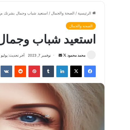
الرئيسية
/
الصحة والجمال
/
استعيد شباب وجمال بشرتك مع
الصحة والجمال
استعيد شباب وجمال
محمد محمود
ت
أ
نوفمبر 7, 2023
آخر تحديث: يوليو 6, 2026
ا
ر
فيسبوك
‫X
لينكدإن
‏Tumblr
بينتيريست
‏Reddit
‏te
ب
س
ع
ل
ع
ب
ل
ر
ى
ي
X
د
ا
إ
ل