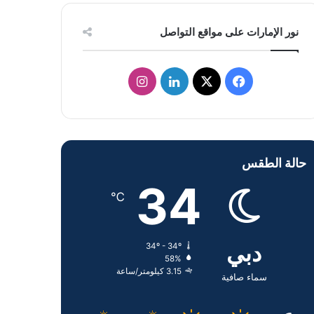
نور الإمارات على مواقع التواصل
ف
ل
ا
ي
X
ي
ن
س
ن
س
حالة الطقس
ب
ك
ت
34
و
د
ق
℃
ك
إ
ر
دبي
34º - 34º
ن
ا
58%
3.15 كيلومتر/ساعة
م
سماء صافية