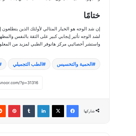
ختامًا
إن شد الوجه هو الخيار المثالي لأولئك الذين يتطلعو
لشد الوجه تأثير إيجابي كبير على الثقة بالنفس والمظه
واستشر أخصائيي مركز هانوفر الطبي لمزيد من المعلوم
الحمية والتخسيس
الطب التجميلي
فيسبوك
‫X
لينكدإن
‏Tumblr
بينتيريست
شاركها