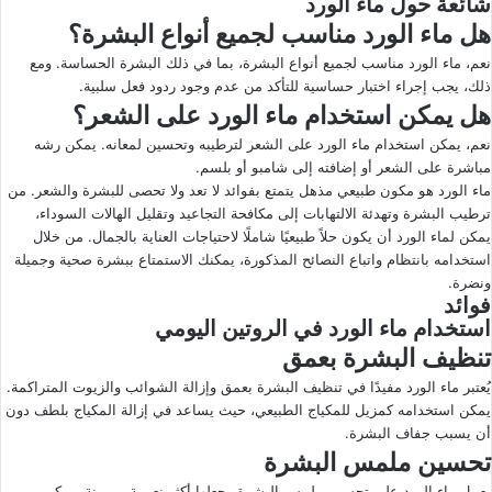
شائعة حول ماء الورد
هل ماء الورد مناسب لجميع أنواع البشرة؟
نعم، ماء الورد مناسب لجميع أنواع البشرة، بما في ذلك البشرة الحساسة. ومع
ذلك، يجب إجراء اختبار حساسية للتأكد من عدم وجود ردود فعل سلبية.
هل يمكن استخدام ماء الورد على الشعر؟
نعم، يمكن استخدام ماء الورد على الشعر لترطيبه وتحسين لمعانه. يمكن رشه
مباشرة على الشعر أو إضافته إلى شامبو أو بلسم.
ماء الورد هو مكون طبيعي مذهل يتمتع بفوائد لا تعد ولا تحصى للبشرة والشعر. من
ترطيب البشرة وتهدئة الالتهابات إلى مكافحة التجاعيد وتقليل الهالات السوداء،
يمكن لماء الورد أن يكون حلاً طبيعيًا شاملًا لاحتياجات العناية بالجمال. من خلال
استخدامه بانتظام واتباع النصائح المذكورة، يمكنك الاستمتاع ببشرة صحية وجميلة
ونضرة.
فوائد
استخدام ماء الورد في الروتين اليومي
تنظيف البشرة بعمق
يُعتبر ماء الورد مفيدًا في تنظيف البشرة بعمق وإزالة الشوائب والزيوت المتراكمة.
يمكن استخدامه كمزيل للمكياج الطبيعي، حيث يساعد في إزالة المكياج بلطف دون
أن يسبب جفاف البشرة.
تحسين ملمس البشرة
يعمل ماء الورد على تحسين ملمس البشرة وجعلها أكثر نعومة ومرونة. يمكن