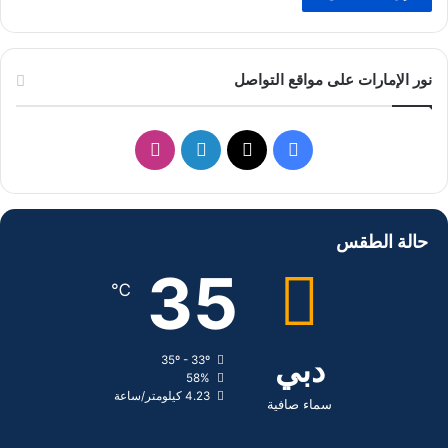
نور الإمارات على مواقع التواصل
ف
ل
ا
ي
X
ي
ن
س
ن
س
حالة الطقس
ب
ك
ت
35
℃
و
د
ق
ك
إ
ر
دبي
35º - 33º
58%
ن
ا
4.23 كيلومتر/ساعة
سماء صافية
م