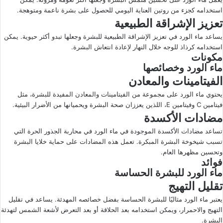
استخدامه كجزء من روتين العناية اليومي للحصول على بشرة ناعمة ومتوهجة.
تعزيز الإشراقة الطبيعية
يساعد ماء الورد في تعزيز الإشراقة الطبيعية للبشرة وجعلها تبدو أكثر حيوية. يمكن
استخدامه كرذاذ للوجه خلال النهار لإعادة انتعاش البشرة.
مكونات
ماء الورد وخصائصها
الفيتامينات والمعادن
يحتوي ماء الورد على مجموعة من الفيتامينات والمعادن المفيدة للبشرة، مثل
فيتامين C وفيتامين E، اللذين يعززان صحة البشرة ويحميانها من الأضرار البيئية.
مضادات الأكسدة
تساعد مضادات الأكسدة الموجودة في ماء الورد في محاربة الجذور الحرة التي
تسبب شيخوخة البشرة المبكرة. تعمل هذه المضادات على حماية خلايا البشرة
وتحسين مظهرها العام.
فوائد
ماء الورد للبشرة الحساسة
تقليل التهيج
يعتبر ماء الورد مثاليًا للبشرة الحساسة بفضل خصائصه المهدئة. يساعد في تقليل
التهيج والاحمرار، ويمكن استخدامه بعد الحلاقة أو بعد التعرض لأشعة الشمس لتهدئة
البشرة.