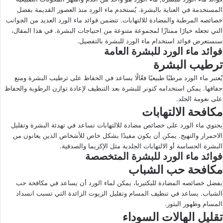
المستخدمة في العناية بالبشرة. يُستخدم ماء الورد منذ العصور القديمة بفضل
ى
ي
خصائصه المرطبة والمضادة للالتهابات. تتضمن فوائد ماء الورد العديد من الجوانب
X
د
التي تجعله خيارًا ممتازًا لمجموعة متنوعة من احتياجات البشرة. في هذا المقال،
ا
سنستعرض فوائد استخدام ماء الورد للبشرة بالتفصيل.
إ
فوائد ماء الورد للبشرة العامة
ل
ترطيب البشرة
ك
يُعتبر ماء الورد مرطبًا طبيعيًا فعّالًا يساعد في الحفاظ على ترطيب البشرة ومنع
ت
جفافها. يمكن استخدامه كتونر للبشرة بعد التنظيف لإعادة توازن الرطوبة والحفاظ
ر
على نعومة الجلد.
و
مكافحة الالتهابات
ن
يحتوي ماء الورد على خصائص مضادة للالتهابات تساعد في تهدئة البشرة وتقليل
ي
الاحمرار والتهيج. يمكن أن يكون مفيدًا بشكل خاص للأشخاص الذين يعانون من
ا
البشرة الحساسة أو الالتهابات الجلدية مثل الإكزيما والصدفية.
فوائد ماء الورد للبشرة المتخصصة
مكافحة حب الشباب
بفضل خصائصه المضادة للبكتيريا، يمكن لماء الورد أن يساعد في مكافحة حب
الشباب. يساعد في تنظيف المسام وتقليل الزيوت الزائدة التي تسبب انسداد
المسام وظهور البثور.
تقليل الهالات السوداء