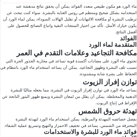
ماء الورد هو مكون طبيعي متعدد الفوائد يمكن أن يحقق نتائج مدهشة عند
استخدامه بشكل صحيح ومنتظم في روتين العناية بالبشرة. سواء كنت تبحث عن
ترطيب البشرة أو مكافحة الالتهابات أو تقليل الهالات السوداء، يمكن لماء الورد أن
يكون خيارك الأمثل. تأكد من اختيار المنتجات النقية واتباع النصائح للحصول على
أفضل النتائج.
الفوائد
المتقدمة لماء الورد
مكافحة التجاعيد وعلامات التقدم في العمر
تحتوي ماء الورد على مضادات أكسدة قوية تساعد في محاربة الجذور الحرة التي
تسبب تلف البشرة وظهور التجاعيد. يمكن أن يساعد استخدام ماء الورد بانتظام في
الحفاظ على بشرة شابة ومشدودة.
توازن إفراز الزيوت
يساعد ماء الورد في توازن إفراز الزيوت في البشرة، مما يجعله مثاليًا للبشرة
الدهنية والمختلطة. يمكن أن يقلل من لمعان البشرة ويمنع ظهور البثور الناتجة عن
الإفراط في إنتاج الزيوت.
تهدئة حروق الشمس
بفضل خصائصه المهدئة والمرطبة، يمكن استخدام ماء الورد لتهدئة البشرة
المحترقة من الشمس. يساعد في تخفيف الاحمرار والتهيج وتسريع عملية الشفاء.
فوائد ماء الورد للبشرة والاستخدامات