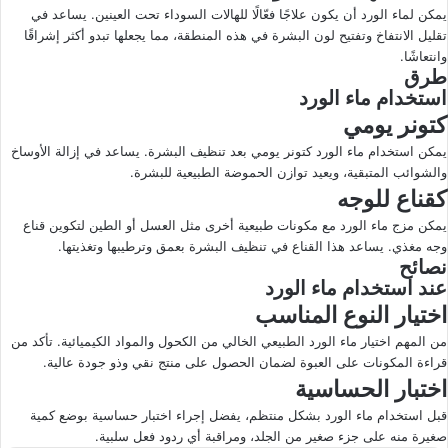
يمكن لماء الورد أن يكون علاجًا فعّالًا للهالات السوداء تحت العينين. يساعد في
تقليل الانتفاخ وتفتيح لون البشرة في هذه المنطقة، مما يجعلها تبدو أكثر إشراقًا
وانتعاشًا.
طرق
استخدام ماء الورد
كتونر يومي
يمكن استخدام ماء الورد كتونر يومي بعد تنظيف البشرة. يساعد في إزالة الأوساخ
والشوائب المتبقية، ويعيد توازن الحموضة الطبيعية للبشرة.
كقناع للوجه
يمكن مزج ماء الورد مع مكونات طبيعية أخرى مثل العسل أو الطين لتكوين قناع
وجه مغذي. يساعد هذا القناع في تنظيف البشرة بعمق وترطيبها وتغذيتها.
نصائح
عند استخدام ماء الورد
اختيار النوع المناسب
من المهم اختيار ماء الورد الطبيعي الخالي من الكحول والمواد الكيميائية. تأكد من
قراءة المكونات على العبوة لضمان الحصول على منتج نقي وذو جودة عالية.
اختبار الحساسية
قبل استخدام ماء الورد بشكل منتظم، يفضل إجراء اختبار حساسية بوضع كمية
صغيرة منه على جزء صغير من الجلد، ومراقبة أي ردود فعل سلبية.