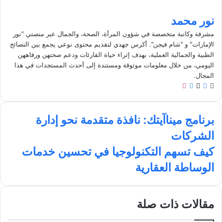
نور محمد
مشرفة وكاتبة متخصصة في شؤون المرأة، الصحة، والجمال عبر منصتي "نور
الإمارات" و "شام فيجن". أكرس جهدي لتقديم محتوى نوعي يجمع بين النصائح
الطبية والجمالية العملية، بهدف إثراء حياة القارئات ودعم صحتهن ورفاههن
اليومي، من خلال معلومات موثوقة ومستندة إلى أحدث المستجدات في هذا
المجال.
م
ف
ل
ا
و
ي
X
ي
ن
ق
س
ن
س
ب
ع
ب
ك
ت
برنامج ميناآيتك: نافذة متقدمة نحو إدارة
ر
ا
و
د
ق
الشركات
ن
ل
ك
إ
ر
ا
و
ن
ا
ك
كيف تسهم التكنولوجيا في تحسين خدمات
م
ي
م
ي
الوساطة العقارية
ج
ب
ف
م
ت
ي
س
ن
ه
مقالات ذات صلة
ا
م
آ
ا