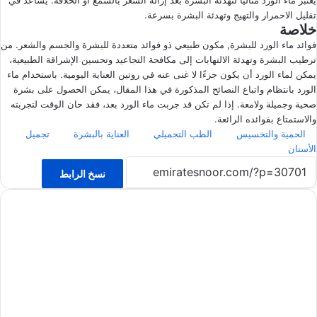
يعتبر ماء الورد مثاليًا لتهدئة البشرة بعد إزالة الشعر بالشمع أو الحلاقة. يساعد في
تقليل الاحمرار والتهيج وتهدئة البشرة بسرعة.
خلاصة
فوائد ماء الورد للبشرة, مكون طبيعي ذو فوائد متعددة للبشرة والجسم والشعر. من
ترطيب البشرة وتهدئة الالتهابات إلى مكافحة التجاعيد وتحسين الإشراقة الطبيعية،
يمكن لماء الورد أن يكون جزءًا لا غنى عنه في روتين العناية اليومية. باستخدام ماء
الورد بانتظام واتباع النصائح المذكورة في هذا المقال، يمكن الحصول على بشرة
صحية وجميلة ولامعة. إذا لم تكن قد جربت ماء الورد بعد، فقد حان الوقت لتجربته
والاستمتاع بفوائده الرائعة.
الحمية والتخسيس
الطب التجميلي
العناية بالبشرة
تجميل
الأسنان
نسخ الرابط