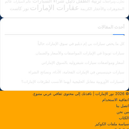
دليل شراء السيارات
تربية الطفل
عالم
تجارب ومراجعات
عالم السيارات
عقارات الإمارات
نور كاست
المجوهرات والأحجار الكريمة
أحدث المقالات
كل ما يخص سيارات بي إم دبليو في سوق الإمارات حالياً
سيارات تويوتا في الإمارات المواصفات والأسعار والضمان
أسعار ومواصفات سيارات شيفروليه بالسوق الإماراتي
سيارات جينيسيس في الإمارات الفخامة، الأداء، ونصائح الشراء
السيارات الأوروبية مقابل الخليجية أيهما الأنسب لطرقات الإمارات؟
© 2026
نور الإمارات
| نافذتك إلى محتوى ثقافي عربي متنوع.
اتفاقية الاستخدام
اتصل بنا
من نحن
الكتَاب
سياسة ملفات الكوكيز