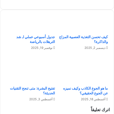
ي
ل
ت
ت
ك
ك
:
ن
ن
و
ا
ل
كيف تحسن التغذية العصبية المزاج
جدول أسبوعي عملي لـ شد
ف
و
والذاكرة؟
الترهلات بالرياضة
ذ
ج
ة
ي
ديسمبر 2, 2025
نوفمبر 19, 2025
م
ا
ت
ف
ق
ي
د
ت
م
ح
ة
س
ن
ي
ما هو الجوع الكاذب وكيف نميزه
تفتيح البشرة: متى تنجح التقنيات
ح
ن
عن الجوع الحقيقي؟
الحديثة؟
و
خ
أغسطس 18, 2025
أغسطس 3, 2025
إ
د
د
م
اترك تعليقاً
ا
ا